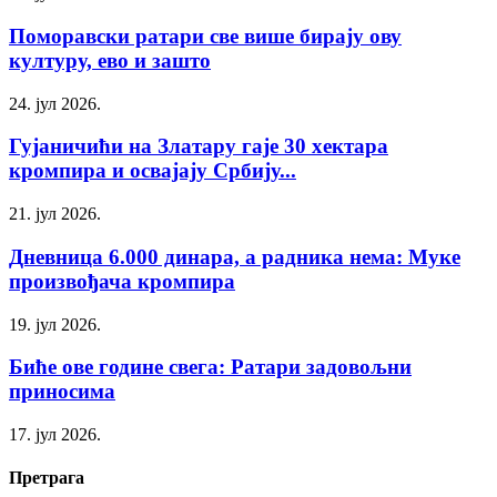
Поморавски ратари све више бирају ову
културу, ево и зашто
24. јул 2026.
Гујаничићи на Златару гаје 30 хектара
кромпира и освајају Србију...
21. јул 2026.
Дневница 6.000 динара, а радника нема: Муке
произвођача кромпира
19. јул 2026.
Биће ове године свега: Ратари задовољни
приносима
17. јул 2026.
Претрага