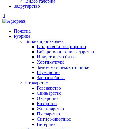
Видео галерија
Задругарство
Почетна
Рубрике
Биљна производња
Ратарство и повртарство
Воћарство и виноградарство
Индустријско биље
Хортикултура
Зачинско и лековито биље
Шумарство
Заштита биља
Сточарство
Говедарство
Свињарство
Овчарство
Козарство
Живинарство
Пчеларство
Ситне животиње
Ветерина