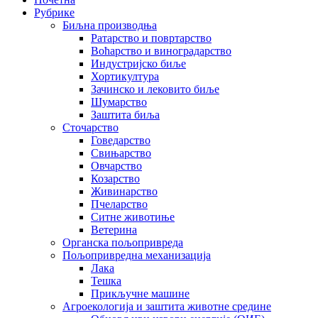
Рубрике
Биљна производња
Ратарство и повртарство
Воћарство и виноградарство
Индустријско биље
Хортикултура
Зачинско и лековито биље
Шумарство
Заштита биља
Сточарство
Говедарство
Свињарство
Овчарство
Козарство
Живинарство
Пчеларство
Ситне животиње
Ветерина
Органска пољопривреда
Пољопривредна механизација
Лака
Тешка
Прикључне машине
Агроекологија и заштита животне средине