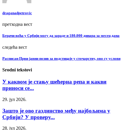
draganadpetrovic
претходна вест
Берачи воћа у Србији могу да зараде и 180.000 динара за месец дана
следећа вест
Расписан Први јавни позив за подстицаје у сточарству, ово су услови
Srodni tekstovi
У каквом је стању шећерна репа и какви
приноси се...
29. јул 2026.
Зашто је ово газдинство међу најбољима у
Србији? У проверу...
28. јул 2026.