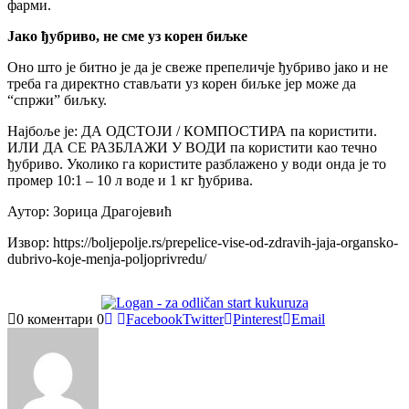
фарми.
Јако ђубриво, не сме уз корен биљке
Оно што је битно је да је свеже препеличје ђубриво јако и не
треба га директно стављати уз корен биљке јер може да
“спржи” биљку.
Најбоље је: ДА ОДСТОЈИ / КОМПОСТИРА па користити.
ИЛИ ДА СЕ РАЗБЛАЖИ У ВОДИ па користити као течно
ђубриво. Уколико га користите разблажено у води онда је то
промер 10:1 – 10 л воде и 1 кг ђубрива.
Аутор: Зорица Драгојевић
Извор: https://boljepolje.rs/prepelice-vise-od-zdravih-jaja-organsko-
dubrivo-koje-menja-poljoprivredu/
0 коментари
0
Facebook
Twitter
Pinterest
Email