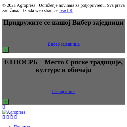
© 2021 Agropress - Udruženje novinara za poljoprivredu. Sva prava
zadržana. - Izrada web stranice
TeachR
Придружите се нашој Вибер заједници
Вибер заједница
x
ЕТНОСРБ – Место Српске традиције,
културе и обичаја
Сазнај више
x
Почетна