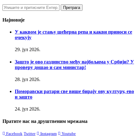
Најновије
У каквом је стању шећерна репа и какви приноси се
очекују
29. јул 2026.
Зашто је ово газдинство међу најбољима у Србији? У
проверу дошао и сам министар!
28. јул 2026.
Поморавски ратари све више бирају ову културу, ево
и зашто
24. јул 2026.
Пратите нас на друштвеним мрежама
Facebook
Twitter
Instagram
Youtube