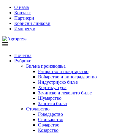
О нама
Контакт
Партнери
Корисни линкови
Импресум
Почетна
Рубрике
Биљна производња
Ратарство и повртарство
Воћарство и виноградарство
Индустријско биље
Хортикултура
Зачинско и лековито биље
Шумарство
Заштита биља
Сточарство
Говедарство
Свињарство
Овчарство
Козарство