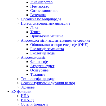
Живинарство
Пчеларство
Ситне животиње
Ветерина
Органска пољопривреда
Пољопривредна механизација
Лака
Тешка
Прикључне машине
Агроекологија и заштита животне средине
Обновљиви извори енергије (ОИЕ)
Екологија земљишта
Екологија вода
Агроекономија
Финансије
Аграрни буџет
Осигурање
Тржиште
Технологија прераде
Сеоски туризам и рурални развој
Здравље
ЕУ фондови
ИПА
ИПАРД
Остали фондови