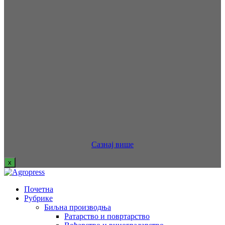
Сазнај више
x
Почетна
Рубрике
Биљна производња
Ратарство и повртарство