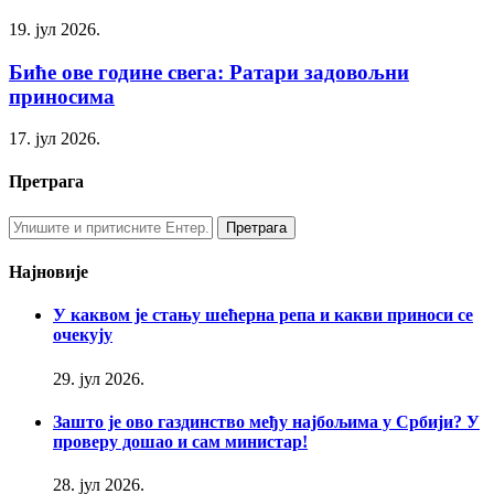
19. јул 2026.
Биће ове године свега: Ратари задовољни
приносима
17. јул 2026.
Претрага
Најновије
У каквом је стању шећерна репа и какви приноси се
очекују
29. јул 2026.
Зашто је ово газдинство међу најбољима у Србији? У
проверу дошао и сам министар!
28. јул 2026.