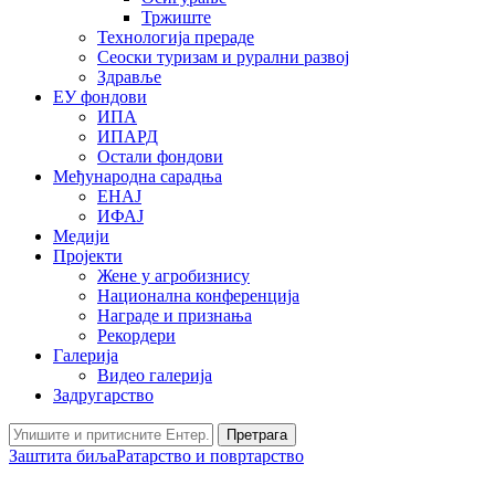
Тржиште
Технологија прераде
Сеоски туризам и рурални развој
Здравље
ЕУ фондови
ИПА
ИПАРД
Остали фондови
Међународна сарадња
ЕНАЈ
ИФАЈ
Медији
Пројекти
Жене у агробизнису
Национална конференција
Награде и признања
Рекордери
Галерија
Видео галерија
Задругарство
Претрага
Заштита биља
Ратарство и повртарство