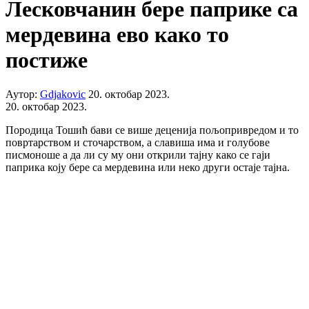
Лесковчанин бере паприке са
мердевина ево како то
постиже
Аутор:
Gdjakovic
20. октобар 2023.
20. октобар 2023.
Породица Тошић бави се више деценија пољопривредом и то
повртарством и сточарством, а славиша има и голубове
писмоноше а да ли су му они открили тајну како се гаји
паприка коју бере са мердевина или неко други остаје тајна.