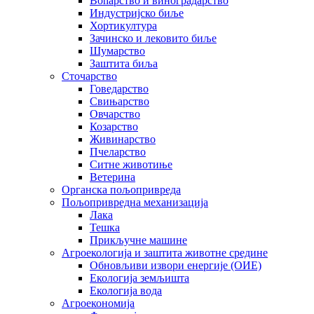
Воћарство и виноградарство
Индустријско биље
Хортикултура
Зачинско и лековито биље
Шумарство
Заштита биља
Сточарство
Говедарство
Свињарство
Овчарство
Козарство
Живинарство
Пчеларство
Ситне животиње
Ветерина
Органска пољопривреда
Пољопривредна механизација
Лака
Тешка
Прикључне машине
Агроекологија и заштита животне средине
Обновљиви извори енергије (ОИЕ)
Екологија земљишта
Екологија вода
Агроекономија