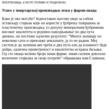
посетилаца, а исто толико и поделило.
Успех у повртарској производњи лежи у фарми оваца
Како је ово могуће? Једноставно његове овце за собом
остављају стајњак који он користи у ђубрењу површина за
пластеничку производњу, уз допуну минералним ђубривима
високог квалитета и редовно наводњавање по два пута
дневно, он постиже одличне резултате: “Многи заливају по
неколико сати и превлаже земљиште, ја то не радим. Мој
систем је да заливам ако треба и два пута али да влажност буде
добра, одлична проветреност и квалитетна исхрана биљака.
Од сто оваца колико броји наша фарма имам сасвим довољне
количине стајњака за своје потребе” објашњава нам Славиша.