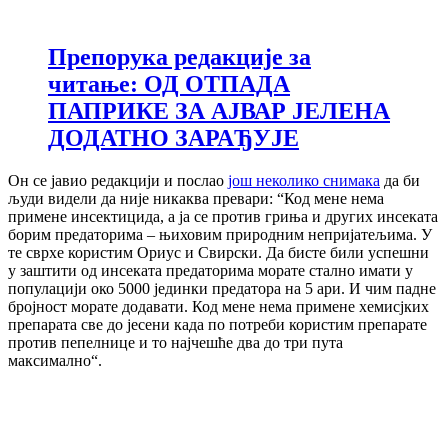
Препорука редакције за
читање: ОД ОТПАДА
ПАПРИКЕ ЗА АЈВАР ЈЕЛЕНА
ДОДАТНО ЗАРАЂУЈЕ
Он се јавио редакцији и послао
још неколико снимака
да би
људи видели да није никаква превари: “Код мене нема
примене инсектицида, а ја се против гриња и других инсеката
борим предаторима – њиховим природним непријатељима. У
те сврхе користим Ориус и Свирски. Да бисте били успешни
у заштити од инсеката предаторима морате стално имати у
популацији око 5000 јединки предатора на 5 ари. И чим падне
бројност морате додавати. Код мене нема примене хемисјких
препарата све до јесени када по потреби користим препарате
против пепелнице и то најчешће два до три пута
максимално“.