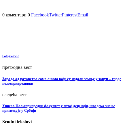
0 коментари
0
Facebook
Twitter
Pinterest
Email
Gdjakovic
претходна вест
Зарада од ратарства само онима који су издали земљу у закуп – тврде
пољопривредници
следећа вест
Уписао Пољопривредни факултет у петој деценији, шведско знање
примењује у Србији
Srodni tekstovi