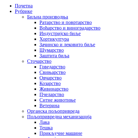
Почетна
Рубрике
Биљна производња
Ратарство и повртарство
Воћарство и виноградарство
Индустријско биље
Хортикултура
Зачинско и лековито биље
Шумарство
Заштита биља
Сточарство
Говедарство
Свињарство
Овчарство
Козарство
Живинарство
Пчеларство
Ситне животиње
Ветерина
Органска пољопривреда
Пољопривредна механизација
Лака
Тешка
Прикључне машине