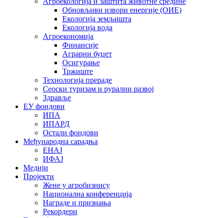
Агроекологија и заштита животне средине
Обновљиви извори енергије (ОИЕ)
Екологија земљишта
Екологија вода
Агроекономија
Финансије
Аграрни буџет
Осигурање
Тржиште
Технологија прераде
Сеоски туризам и рурални развој
Здравље
ЕУ фондови
ИПА
ИПАРД
Остали фондови
Међународна сарадња
ЕНАЈ
ИФАЈ
Медији
Пројекти
Жене у агробизнису
Национална конференција
Награде и признања
Рекордери