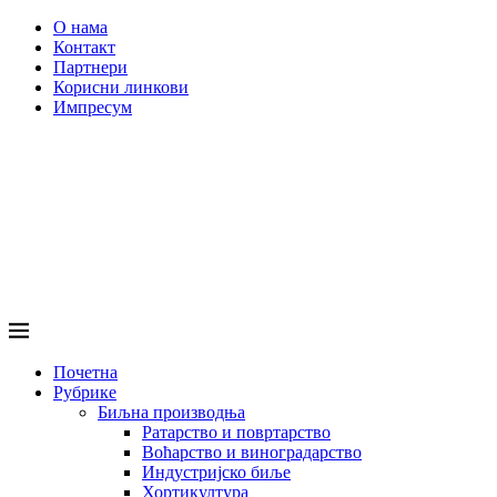
О нама
Контакт
Партнери
Корисни линкови
Импресум
Почетна
Рубрике
Биљна производња
Ратарство и повртарство
Воћарство и виноградарство
Индустријско биље
Хортикултура