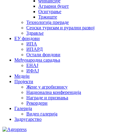
Финансије
Аграрни буџет
Осигурање
Тржиште
Технологија прераде
Сеоски туризам и рурални развој
Здравље
ЕУ фондови
ИПА
ИПАРД
Остали фондови
Међународна сарадња
ЕНАЈ
ИФАЈ
Медији
Пројекти
Жене у агробизнису
Национална конференција
Награде и признања
Рекордери
Галерија
Видео галерија
Задругарство