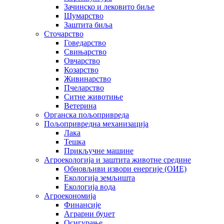
Зачинско и лековито биље
Шумарство
Заштита биља
Сточарство
Говедарство
Свињарство
Овчарство
Козарство
Живинарство
Пчеларство
Ситне животиње
Ветерина
Органска пољопривреда
Пољопривредна механизација
Лака
Тешка
Прикључне машине
Агроекологија и заштита животне средине
Обновљиви извори енергије (ОИЕ)
Екологија земљишта
Екологија вода
Агроекономија
Финансије
Аграрни буџет
Осигурање