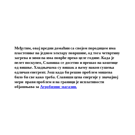
Међутим, овај вредни домаћин са својом породицом има
пластенике на једном хектару површине, од тога четвртину
загрева и зими па има поврће преко целе године. Када је
пелет поскупео, Славиша се досетио и прешао на коштице
од вишње. Хладњачама су вишак а њему након сушења
одличан енегрент. Још када би решио проблем мишева
било би све како треба. Славиши цена енергије у значајној
мери прави проблем и на граници је исплативости
објашњава за
Агробизнис магазин.