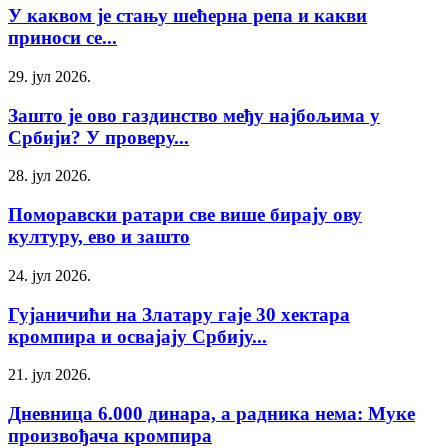
У каквом је стању шећерна репа и какви
приноси се...
29. јул 2026.
Зашто је ово газдинство међу најбољима у
Србији? У проверу...
28. јул 2026.
Поморавски ратари све више бирају ову
културу, ево и зашто
24. јул 2026.
Гујаничићи на Златару гаје 30 хектара
кромпира и освајају Србију...
21. јул 2026.
Дневница 6.000 динара, а радника нема: Муке
произвођача кромпира