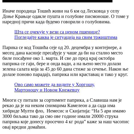
Иначе породица Тошић живи на 6 км од Лесковца у селу
Доње Крањце одакле пушта и голубове писмоноше. О томе у
наредној причи када будемо говорили о голубовима.
Шта се очекује у вези са ценом пшенице?
Погледајте каква је ситуација на свим тржиштима
Парика се код Тошића сеје од 20. децембра у контејнере, а
месец дана касније пресађује у чаше да би на стално место
биле посађене око 1. марта. И све до пред крај октобра
паприка се гаји, бере и онда вади, а на њено место долази
зелена салата која за 45 до 60 дана стиже за сечење. Након ње
долазе поново парадајз, паприка или краставац и тако у круг.
Ово само можете да видите у Хоргошу,
Мартоношу и Новом Кнежевцу
Многи су питали за сортимент паприка, а Славиша нам је
рекао да је на неким снимцима Камелеон а да сада има
хибриде Мулти фло, Немесис и Скијатија: “На 5 ари имамо
3000 биљака тако да смо ове године имали 20000 струка
паприка које донесу просечно 4 кг рода” каже за наш часопис
овај вредни домаћин.