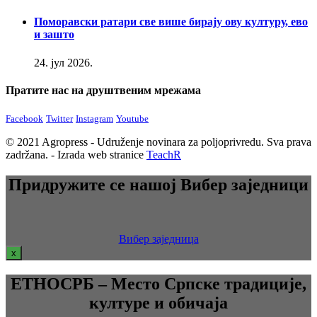
Поморавски ратари све више бирају ову културу, ево
и зашто
24. јул 2026.
Пратите нас на друштвеним мрежама
Facebook
Twitter
Instagram
Youtube
© 2021 Agropress - Udruženje novinara za poljoprivredu. Sva prava
zadržana. - Izrada web stranice
TeachR
Придружите се нашој Вибер заједници
Вибер заједница
x
ЕТНОСРБ – Место Српске традиције,
културе и обичаја