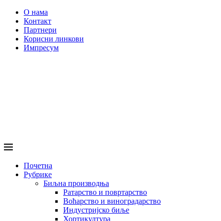
О нама
Контакт
Партнери
Корисни линкови
Импресум
Почетна
Рубрике
Биљна производња
Ратарство и повртарство
Воћарство и виноградарство
Индустријско биље
Хортикултура