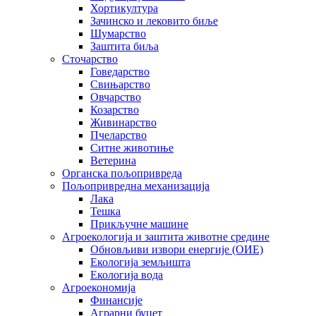
Хортикултура
Зачинско и лековито биље
Шумарство
Заштита биља
Сточарство
Говедарство
Свињарство
Овчарство
Козарство
Живинарство
Пчеларство
Ситне животиње
Ветерина
Органска пољопривреда
Пољопривредна механизација
Лака
Тешка
Прикључне машине
Агроекологија и заштита животне средине
Обновљиви извори енергије (ОИЕ)
Екологија земљишта
Екологија вода
Агроекономија
Финансије
Аграрни буџет