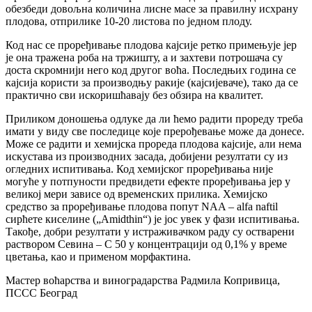
обезбеди довољна количина лисне масе за правилну исхрану
плодова, отприлике 10-20 листова по једном плоду.
Код нас се проређивање плодова кајсије ретко примењује јер
је она тражена роба на тржишту, а и захтеви потрошача су
доста скромнији него код другог воћа. Последњих година се
кајсија користи за производњу ракије (кајсијеваче), тако да се
практично сви искоришћавају без обзира на квалитет.
Приликом доношења одлуке да ли ћемо радити прореду треба
имати у виду све последице које прерођевање може да донесе.
Може се радити и хемијска прореда плодова кајсије, али нема
искустава из производних засада, добијени резултати су из
огледних испитивања. Код хемијског проређивања није
могуће у потпуности предвидети ефекте проређивања јер у
великој мери зависе од временских прилика. Хемијско
средство за проређивање плодова попут NAA – alfa naftil
сирћете киселине („Amidthin“) је јос увек у фази испитивања.
Такође, добри резултати у истраживачком раду су остварени
раствором Севина – С 50 у концентрацији од 0,1% у време
цветања, као и применом морфактина.
Мастер воћарства и виноградарства Радмила Копривица,
ПССС Београд