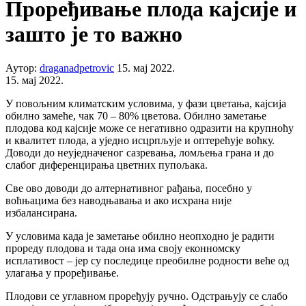
Проређивање плода кајсије и
зашто је то важно
Аутор:
draganadpetrovic
15. мај 2022.
15. мај 2022.
У повољним климатским условима, у фази цветања, кајсија
обилно замеће, чак 70 – 80% цветова. Обилно заметање
плодова код кајсије може се негативно одразити на крупноћу
и квалитет плода, а уједно исцрпљује и оптерећује воћку.
Доводи до неуједначеног сазревања, ломљења грана и до
слабог диференцирања цветних пупољака.
Све ово доводи до алтернативног рађања, посебно у
воћњацима без наводњавања и ако исхрана није
избалансирана.
У условима када је заметање обилно неопходно је радити
прореду плодова и тада она има своју еконномску
исплативост – јер су последице преобилне родности веће од
улагања у проређивање.
Плодови се углавном проређују ручно. Одстрањују се слабо