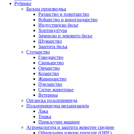
Рубрике
Биљна производња
Ратарство и повртарство
Воћарство и виноградарство
Индустријско биље
Хортикултура
Зачинско и лековито биље
Шумарство
Заштита биља
Сточарство
Говедарство
Свињарство
Овчарство
Козарство
Живинарство
Пчеларство
Ситне животиње
Ветерина
Органска пољопривреда
Пољопривредна механизација
Лака
Тешка
Прикључне машине
Агроекологија и заштита животне средине
Обновљиви извори енергије (ОИЕ)