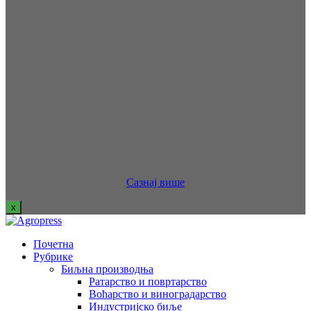
Сазнај више
x
Почетна
Рубрике
Биљна производња
Ратарство и повртарство
Воћарство и виноградарство
Индустријско биље