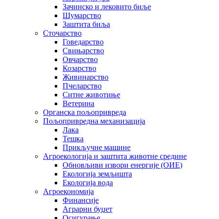
Зачинско и лековито биље
Шумарство
Заштита биља
Сточарство
Говедарство
Свињарство
Овчарство
Козарство
Живинарство
Пчеларство
Ситне животиње
Ветерина
Органска пољопривреда
Пољопривредна механизација
Лака
Тешка
Прикључне машине
Агроекологија и заштита животне средине
Обновљиви извори енергије (ОИЕ)
Екологија земљишта
Екологија вода
Агроекономија
Финансије
Аграрни буџет
Осигурање