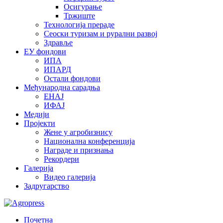
Осигурање
Тржиште
Технологија прераде
Сеоски туризам и рурални развој
Здравље
ЕУ фондови
ИПА
ИПАРД
Остали фондови
Међународна сарадња
ЕНАЈ
ИФАЈ
Медији
Пројекти
Жене у агробизнису
Национална конференција
Награде и признања
Рекордери
Галерија
Видео галерија
Задругарство
Почетна