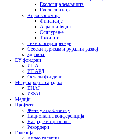
Екологија земљишта
Екологија вода
Агроекономија
Финансије
Аграрни буџет
Осигурање
Тржиште
Технологија прераде
Сеоски туризам и рурални развој
Здравље
ЕУ фондови
ИПА
ИПАРД
Остали фондови
Међународна сарадња
ЕНАЈ
ИФАЈ
Медији
Пројекти
Жене у агробизнису
Национална конференција
Награде и признања
Рекордери
Галерија
Видео галерија