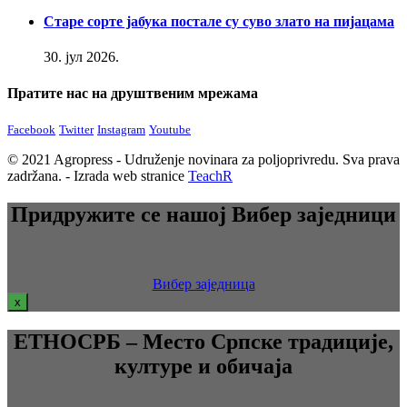
Старе сорте јабука постале су суво злато на пијацама
30. јул 2026.
Пратите нас на друштвеним мрежама
Facebook
Twitter
Instagram
Youtube
© 2021 Agropress - Udruženje novinara za poljoprivredu. Sva prava
zadržana. - Izrada web stranice
TeachR
Придружите се нашој Вибер заједници
Вибер заједница
x
ЕТНОСРБ – Место Српске традиције,
културе и обичаја