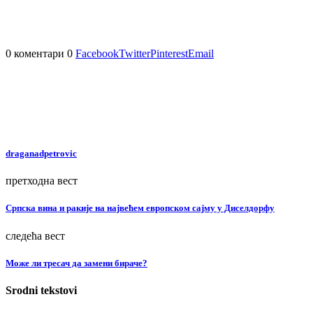
0 коментари
0
Facebook
Twitter
Pinterest
Email
draganadpetrovic
претходна вест
Српска вина и ракије на највећем европском сајму у Диселдорфу
следећа вест
Може ли тресач да замени бираче?
Srodni tekstovi