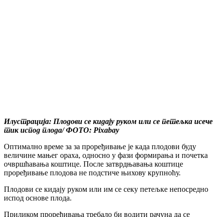
Илустрација: Плодови се кидају руком или се петељка исече
тик испод плода/ ФОТО: Pixabay
Оптимално време за за проређивање је када плодови буду
величине мањег ораха, односно у фази формирања и почетка
очвршћавања коштице. После затврдњавања коштице
проређивање плодова не подстиче њихову крупноћу.
Плодови се кидају руком или им се секу петељке непосредно
испод основе плода.
Приликом проређивања требало би водити рачуна да се