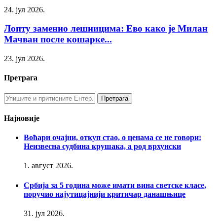
24. јул 2026.
Лопту заменио лешницима: Ево како је Милан
Мачван после кошарке...
23. јул 2026.
Претрага
Најновије
Воћари очајни, откуп стао, о ценама се не говори:
Неизвесна судбина крушака, а род врхунски
1. август 2026.
Србија за 5 година може имати вина светске класе,
поручио најутицајнији критичар данашњице
31. јул 2026.