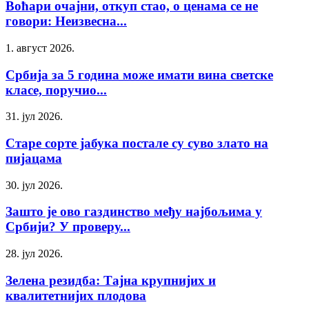
Воћари очајни, откуп стао, о ценама се не
говори: Неизвесна...
1. август 2026.
Србија за 5 година може имати вина светске
класе, поручио...
31. јул 2026.
Старе сорте јабука постале су суво злато на
пијацама
30. јул 2026.
Зашто је ово газдинство међу најбољима у
Србији? У проверу...
28. јул 2026.
Зелена резидба: Тајна крупнијих и
квалитетнијих плодова