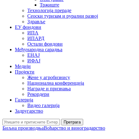
Тржиште
Технологија прераде
Сеоски туризам и рурални развој
Здравље
ЕУ фондови
ИПА
ИПАРД
Остали фондови
Међународна сарадња
ЕНАЈ
ИФАЈ
Медији
Пројекти
Жене у агробизнису
Национална конференција
Награде и признања
Рекордери
Галерија
Видео галерија
Задругарство
Претрага
Биљна производња
Воћарство и виноградарство