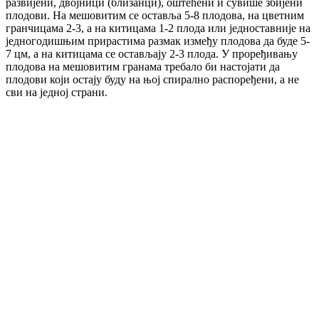
развијени, двојници (близанци), оштећени и сувише збијени
плодови. На мешовитим се оставља 5-8 плодова, на цветним
гранчицама 2-3, а на китицама 1-2 плода или једноставније на
једногодишњим прирастима размак између плодова да буде 5-
7 цм, а на китицама се остављају 2-3 плода. У проређивању
плодова на мешовитим гранама требало би настојати да
плодови који остају буду на њој спирално распоређени, а не
сви на једној страни.