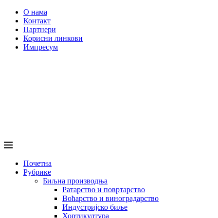
О нама
Контакт
Партнери
Корисни линкови
Импресум
Почетна
Рубрике
Биљна производња
Ратарство и повртарство
Воћарство и виноградарство
Индустријско биље
Хортикултура