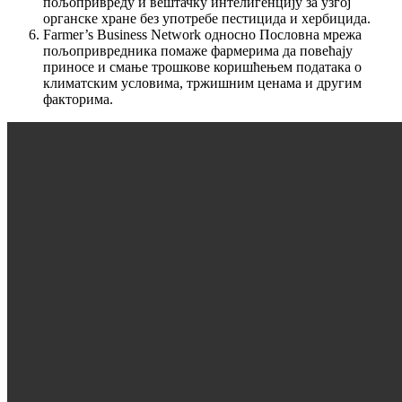
пољопривреду и вештачку интелигенцију за узгој
органске хране без употребе пестицида и хербицида.
Farmer’s Business Network односно Пословна мрежа
пољопривредника помаже фармерима да повећају
приносе и смање трошкове коришћењем података о
климатским условима, тржишним ценама и другим
факторима.