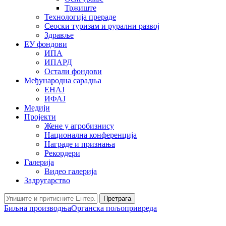
Тржиште
Технологија прераде
Сеоски туризам и рурални развој
Здравље
ЕУ фондови
ИПА
ИПАРД
Остали фондови
Међународна сарадња
ЕНАЈ
ИФАЈ
Медији
Пројекти
Жене у агробизнису
Национална конференција
Награде и признања
Рекордери
Галерија
Видео галерија
Задругарство
Претрага
Биљна производња
Органска пољопривреда