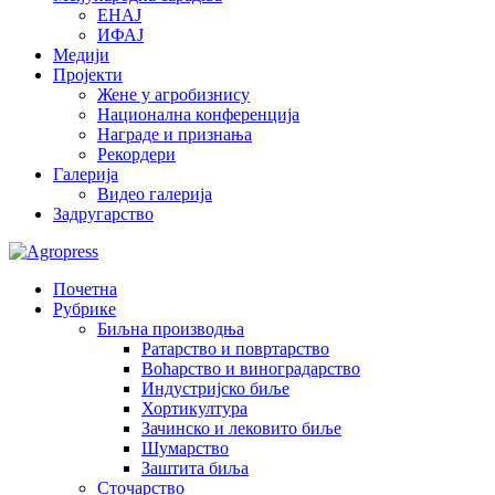
ЕНАЈ
ИФАЈ
Медији
Пројекти
Жене у агробизнису
Национална конференција
Награде и признања
Рекордери
Галерија
Видео галерија
Задругарство
Почетна
Рубрике
Биљна производња
Ратарство и повртарство
Воћарство и виноградарство
Индустријско биље
Хортикултура
Зачинско и лековито биље
Шумарство
Заштита биља
Сточарство