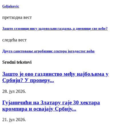
Gdjakovic
претходна вест
Зашто сезоници нису задовољни газдама, а дневнице све веће?
следећа вест
Друго саветовање агробизнис сектора јагодастог воћа
Srodni tekstovi
Зашто је ово газдинство међу најбољима у
Србији? У проверу...
28. јул 2026.
Гујаничићи на Златару гаје 30 хектара
кромпира и освајају Србију...
21. јул 2026.