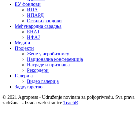
ЕУ фондови
ИПА
ИПАРД
Остали фондови
Међународна сарадња
ЕНАЈ
ИФАЈ
Медији
Пројекти
Жене у агробизнису
Национална конференција
Награде и признања
Рекордери
Галерија
Видео галерија
Задругарство
© 2021 Agropress - Udruženje novinara za poljoprivredu. Sva prava
zadržana. - Izrada web stranice
TeachR