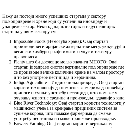
Кажу да постоји много успешних стартапа у сектору
пољопривреде и хране који су успели да иновирају и
унапреде сектор. Неки од најпознатијих и најуспешнијих
стартапа у овом сектору су:
Impossible Foods (Немогућа храна): Овај стартап
производи вегетаријанске алтернативе месу, укључујући
вегански хамбургер који имитира укус и текстуру
правог меса.
Plenty што би дословце могло значити МНОГО: Овај
стартап је заправо систем вертикалне пољопривреде где
се производе велике количине хране на малом простору
и то без употребе пестицида и хербицида.
Indigo Agriculture – Индиго пољопривреда: Овај стартап
користи технологију да помогне фармерима да повећају
приносе и смање употребу пестицида, што помаже у
очувању животне средине и производњи здравије хране.
Blue River Technology: Овај стартап користи технологију
машинског учења за креирање прецизних система за
сушење корова, што помаже фармерима да смање
употребу пестицида и смање трошкове производње.
Bowery Farming: Овај стартап користи вертикалну