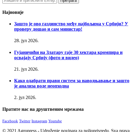
Најновије
Зашто је ово газдинство међу најбољима у Србији? У
проверу дошао и сам министар!
28. јул 2026.
Гујаничићи на Златару гаје 30 хектара кромпира и
освајају Србију (фото и видео)
21. јул 2026.
Како одабрати прави систем за наводњавање и зашто
је анализа воде неопходна
2. јул 2026.
Пратите нас на друштвеним мрежама
Facebook
Twitter
Instagram
Youtube
© 2021 Agropress - Udruženje novinara za poljoprivredu. Sva prava