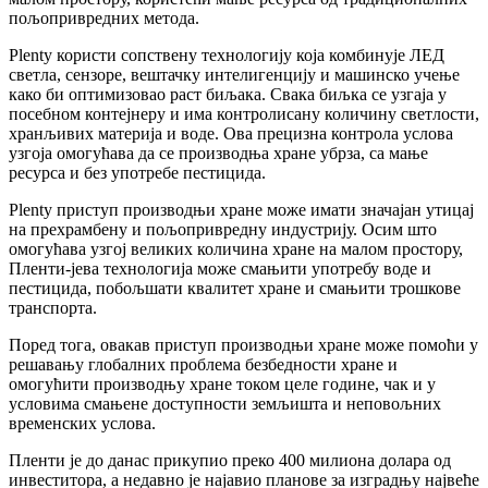
пољопривредних метода.
Plenty користи сопствену технологију која комбинује ЛЕД
светла, сензоре, вештачку интелигенцију и машинско учење
како би оптимизовао раст биљака. Свака биљка се узгаја у
посебном контејнеру и има контролисану количину светлости,
хранљивих материја и воде. Ова прецизна контрола услова
узгоја омогућава да се производња хране убрза, са мање
ресурса и без употребе пестицида.
Plenty приступ производњи хране може имати значајан утицај
на прехрамбену и пољопривредну индустрију. Осим што
омогућава узгој великих количина хране на малом простору,
Пленти-јева технологија може смањити употребу воде и
пестицида, побољшати квалитет хране и смањити трошкове
транспорта.
Поред тога, овакав приступ производњи хране може помоћи у
решавању глобалних проблема безбедности хране и
омогућити производњу хране током целе године, чак и у
условима смањене доступности земљишта и неповољних
временских услова.
Пленти је до данас прикупио преко 400 милиона долара од
инвеститора, а недавно је најавио планове за изградњу највеће