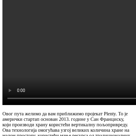
Овог пута желимо да вам приближимо пројекат Plenty. То је
амерички стартап основан 2013. године у Сан Франциску,
који производи храну користећи вертикалну пољопривреду.
Ова технологија омогућава узгој великих количина хране на
малом простору, користећи мање ресурса од традиционалних