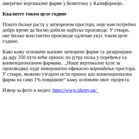
америчке вертикалне фарме у Комптону у Калифорнији.
Квалитет током целе године
Пошто биљке расту у затвореном простору, није нам потребно
добро време да бисмо добили најбоље производе. У ствари,
ове биљке константно производе одличан укус током целе
године.
Како кажу оснивачи њихове затворене фарме су дизајниране
да дају 350 пута већи принос по јутру поља у поређењу са
конвенционалним фармама. „Наше вертикалне куле за
производњу нуде невероватно ефикасно коришћење простора.
У ствари, можемо узгајати исти принос као конвенционална
фарма на само 1% површине“ кажу оснивачи овог пројекта.
Извор за фото и видео:
https://www.plenty.ag/