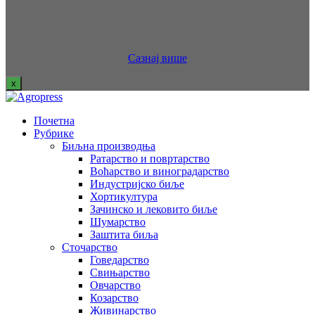
Сазнај више
x
Почетна
Рубрике
Биљна производња
Ратарство и повртарство
Воћарство и виноградарство
Индустријско биље
Хортикултура
Зачинско и лековито биље
Шумарство
Заштита биља
Сточарство
Говедарство
Свињарство
Овчарство
Козарство
Живинарство