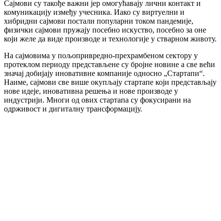
Сајмови су такође важни јер омогућавају лични контакт и
комуникацију између учесника. Иако су виртуелни и
хибридни сајмови постали популарни током пандемије,
физички сајмови пружају посебно искуство, посебно за оне
који желе да виде производе и технологије у стварном животу.
На сајмовима у пољопривредно-прехрамбеном сектору у
протеклом периоду представљене су бројне новине а све већи
значај добијају иновативне компаније односно „Стартапи“.
Наиме, сајмови све више окупљају стартапе који представљају
нове идеје, иновативна решења и нове производе у
индустрији. Многи од ових стартапа су фокусирани на
одрживост и дигиталну трансформацију.