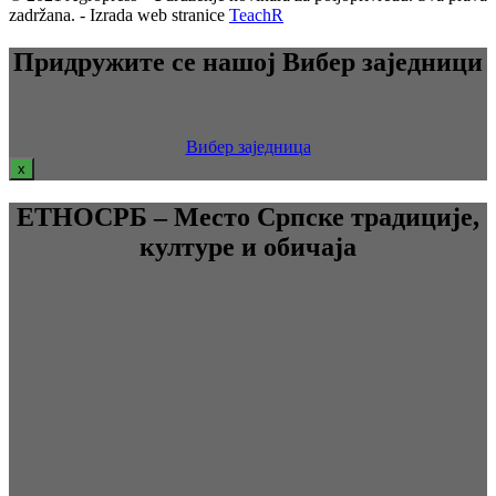
zadržana. - Izrada web stranice
TeachR
Придружите се нашој Вибер заједници
Вибер заједница
x
ЕТНОСРБ – Место Српске традиције,
културе и обичаја