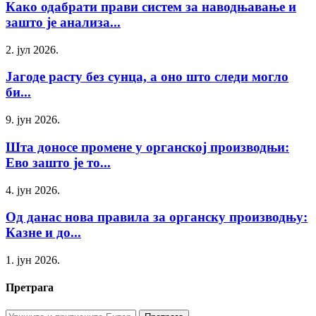
Како одабрати прави систем за наводњавање и
зашто је анализа...
2. јул 2026.
Јагоде расту без сунца, а оно што следи могло
би...
9. јун 2026.
Шта доносе промене у органској производњи:
Ево зашто је то...
4. јун 2026.
Од данас нова правила за органску производњу:
Казне и до...
1. јун 2026.
Претрага