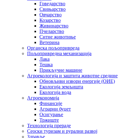
Говедарство
Свињарство
Овчарство
Козарство
Живинарство
Пчеларство
Ситне животиње
Ветерина
Органска пољопривреда
Пољопривредна механизација
Лака
Тешка
Прикључне машине
Агроекологија и заштита животне средине
Обновљиви извори енергије (ОИЕ)
Екологија земљишта
Екологија вода
Агроекономија
Финансије
Аграрни буџет
Осигурање
Тржиште
Технологија прераде
Сеоски туризам и рурални развој
Здравље