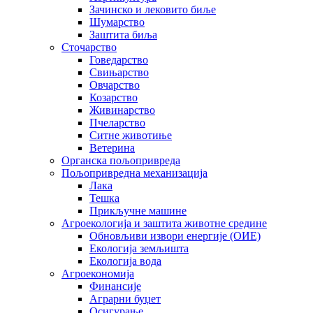
Зачинско и лековито биље
Шумарство
Заштита биља
Сточарство
Говедарство
Свињарство
Овчарство
Козарство
Живинарство
Пчеларство
Ситне животиње
Ветерина
Органска пољопривреда
Пољопривредна механизација
Лака
Тешка
Прикључне машине
Агроекологија и заштита животне средине
Обновљиви извори енергије (ОИЕ)
Екологија земљишта
Екологија вода
Агроекономија
Финансије
Аграрни буџет
Осигурање