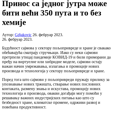
Принос са једног јутра може
бити већи 350 пута и то без
хемије
Аутор:
Gdjakovic
26. фебруар 2023.
26. фебруар 2023.
Будућност сајмова у сектору пољопривреде и хране је свакако
обећавајућа сматрају стручњаци. Иако су неки сајмови
претрпели утицај пандемије КОВИД-19 и били приморани да
пређу на виртуелне или хибридне моделе, сајмови остају
важан начин умрежавања, излагања и промоције нових
производа и технологија у сектору пољопривреде и хране.
Поред тога што сајмови у пољопривреди пружају прилику за
упознавање нових тржишта, стварање нових пословних
контаката, размену знања и искустава, промоцију нових
технологија и производа, овакви дoгађаји могу помоћи у
решавању важних индустријских питања као што су
безбедност хране, климатске промене, одрживи развој и
повећана продуктивност.