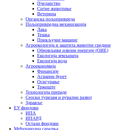
Пчеларство
Ситне животиње
Ветерина
Органска пољопривреда
Пољопривредна механизација
Лака
Тешка
Прикључне машине
Агроекологија и заштита животне средине
Обновљиви извори енергије (ОИЕ)
Екологија земљишта
Екологија вода
Агроекономија
Финансије
Аграрни буџет
Осигурање
Тржиште
Технологија прераде
Сеоски туризам и рурални развој
Здравље
ЕУ фондови
ИПА
ИПАРД
Остали фондови
Међународна сарадња