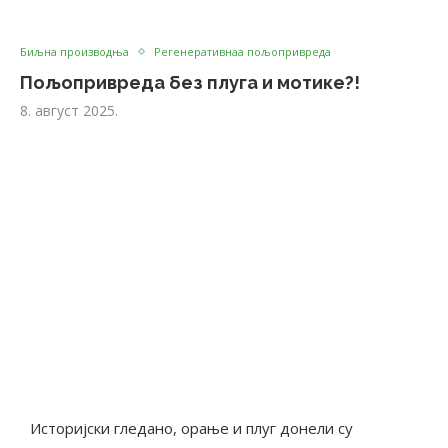
Биљна производња
Регенеративнаа пољопривреда
Пољопривреда без плуга и мотике?!
8. август 2025.
Историјски гледано, орање и плуг донели су