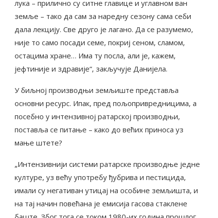
лука – прилично су ситне главице и углавном ван
земље – тако да сам за наредну сезону сама себи
дала лекцију. Све друго је лагано. Да се разумемо,
није то само посади семе, покриј сеном, сламом,
остацима хране… Има ту посла, али је, кажем,
јефтиније и здравије“, закључује Данијела.
У биљној производњи земљиште представља
основни ресурс. Ипак, пред пољопривредницима, а
посебно у интензивној ратарској производњи,
поставља се питање – како до већих приноса уз
мање штете?
„Интензивнији системи ратарске производње једне
културе, уз већу употребу ђубрива и пестицида,
имали су негативан утицај на особине земљишта, и
на тај начин повећана је емисија гасова стаклене
баште. Због тога се током 1980-их година прошлог