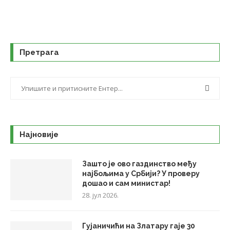
Претрага
Најновије
Зашто је ово газдинство међу
најбољима у Србији? У проверу
дошао и сам министар!
28. јул 2026.
Гујаничићи на Златару гаје 30