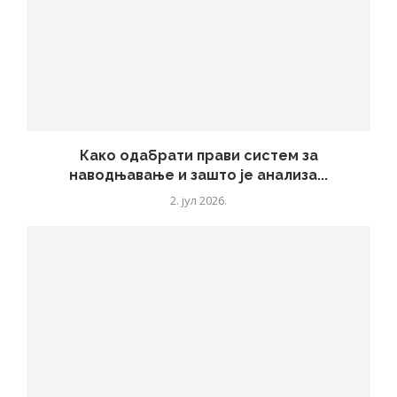
Како одабрати прави систем за
наводњавање и зашто је анализа...
2. јул 2026.