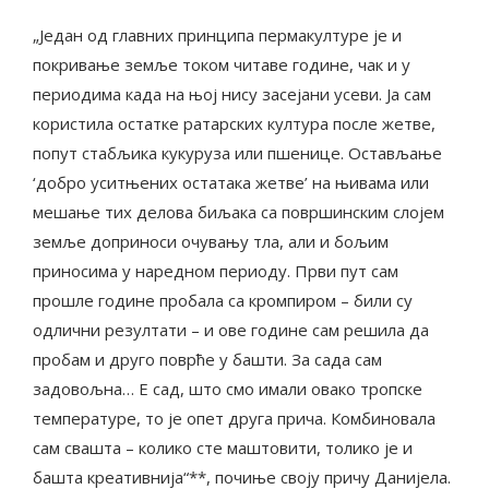
„Један од главних принципа пермакултуре је и
покривање земље током читаве године, чак и у
периодима када на њој нису засејани усеви. Ја сам
користила остатке ратарских култура после жетве,
попут стабљика кукуруза или пшенице. Остављање
‘добро уситњених остатака жетве’ на њивама или
мешање тих делова биљака са површинским слојем
земље доприноси очувању тла, али и бољим
приносима у наредном периоду. Први пут сам
прошле године пробала са кромпиром – били су
одлични резултати – и ове године сам решила да
пробам и друго поврће у башти. За сада сам
задовољна… Е сад, што смо имали овако тропске
температуре, то је опет друга прича. Комбиновала
сам свашта – колико сте маштовити, толико је и
башта креативнија“**, почиње своју причу Данијела.