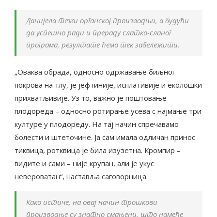
Данијела тежи органској производњи, а будући
да успешно ради и прераду слатко-сланог
програма, резултате ћемо тек забележити.
„Оваква обрада, односно одржавање биљног
покрова на тлу, је јефтиније, исплативије и еколошки
прихватљивије. Уз то, важно је поштовање
плодореда – односно ротирање усева с најмање три
културе у плодореду. На тај начин спречавамо
болести и штеточине. Ја сам имала одличан принос
тиквица, ротквица је била изузетна. Кромпир –
видите и сами – није крупан, али је укус
невероватан“, наставља саговорница.
Како истиче, на овај начин трошкови
производње су знатно смањени, што намеће