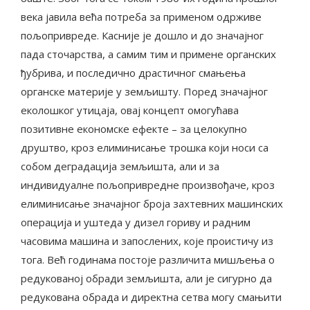
века јавила већа потреба за применом одрживе
пољопривреде. Касније је дошло и до значајног
пада сточарства, а самим тим и примене органских
ђубрива, и последично драстичног смањења
органске материје у земљишту. Поред значајног
еколошког утицаја, овај концепт омогућава
позитивне економске ефекте – за целокупно
друштво, кроз елиминисање трошка који носи са
собом деградација земљишта, али и за
индивидуалне пољопривредне произвођаче, кроз
елиминисање значајног броја захтевних машинских
операција и уштеда у дизел гориву и радним
часовима машина и запослених, које проистичу из
тога. Већ годинама постоје различита мишљења о
редукованој обради земљишта, али је сигурно да
редукована обрада и директна сетва могу смањити