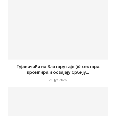
Гујаничићи на Златару гаје 30 хектара
кромпира и освајају Србију...
21. јул 2026.