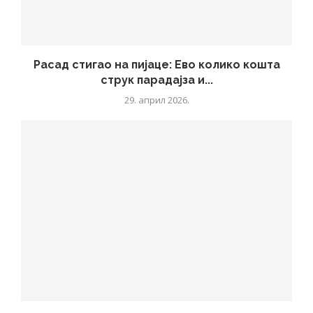
Расад стигао на пијаце: Ево колико кошта
струк парадајза и...
29. април 2026.