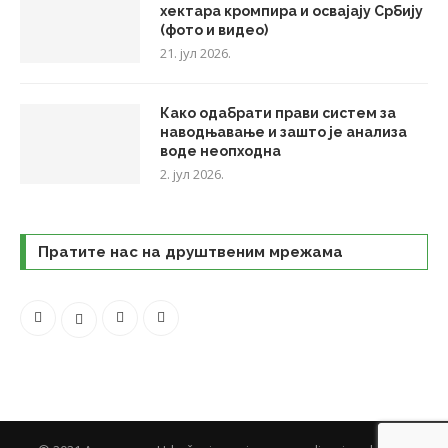
хектара кромпира и освајају Србију
(фото и видео)
21. јул 2026.
Како одабрати прави систем за
наводњавање и зашто је анализа
воде неопходна
2. јул 2026.
Пратите нас на друштвеним мрежама