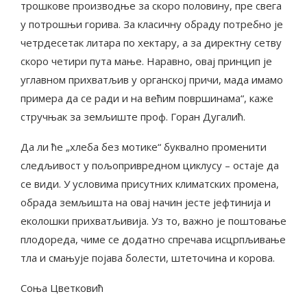
трошкове производње за скоро половину, пре свега
у потрошњи горива. За класичну обраду потребно је
четрдесетак литара по хектару, а за директну сетву
скоро четири пута мање. Наравно, овај принцип је
углавном прихватљив у органској причи, мада имамо
примера да се ради и на већим површинама“, каже
стручњак за земљиште проф. Горан Дугалић.
Да ли ће „хлеба без мотике“ буквално променити
следљивост у пољопривредном циклусу – остаје да
се види. У условима присутних климатских промена,
обрада земљишта на овај начин јесте јефтинија и
еколошки прихватљивија. Уз то, важно је поштовање
плодореда, чиме се додатно спречава исцрпљивање
тла и смањује појава болести, штеточина и корова.
Соња Цветковић