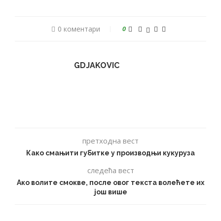
0 коментари
0
GDJAKOVIC
претходна вест
Како смањити губитке у производњи кукуруза
следећа вест
Ако волите смокве, после овог текста волећете их
још више