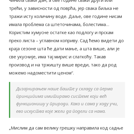
трећи, у зависности од поврћа, јер свака биљка не
тражи исту количину воде. Даље, ове године нисам
имала проблема са штеточинама, болестима…
Користим хумусне остатке као подлогу и прскам
преко листа – углавном коприву. Сад ћемо видети до
краја сезоне шта ће дати мање, а шта више, али је
све укусније, има тај мирис и слаткоћу. Такав
производ и на тржишту више вреди, тако да род
можемо надоместити ценом“.
Дизајнирањем наше баште у складу са перма
принципима имитирамо системе који већ
функционишу у природи. Како и сама у ходу учи,
ево искуства које жели да подели са нама.
„Мислим да сам велику грешку направила код садње