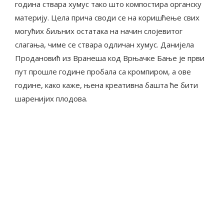
година ствара хумус тако што компостира органску
материју. Цела прича своди се на коришћење свих
могућих биљних остатака на начин слојевитог
слагања, чиме се ствара одличан хумус. Данијела
Продановић из Вранеша код Врњачке Бање је први
пут прошле године пробала са кромпиром, а ове
године, како каже, њена креативна башта ће бити
шаренијих плодова.