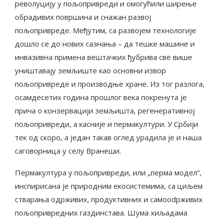
револуцију у пољопривреди и омогућили ширење
обрадивих површина и снажан развој
пољопривреде. Међутим, са развојем технологије
дошло се до нових сазнања – да тешке машине и
инвазивна примена вештачких ђубрива све више
уништавају земљиште као основни извор
пољопривреде и производње хране. Из тог разлога,
осамдесетих година прошлог века покренута је
прича о конзервацији земљишта, регенеративној
пољопривреди, а касније и пермакултури. У Србији
тек од скоро, а један такав оглед урадила је и наша
саговорница у селу Вранеши.
Пермакултура у пољопривреди, или „перма модел“,
инспирисана је природним екосистемима, са циљем
стварања одрживих, продуктивних и самoodрживих
пољопривредних газдинстава. Шума хиљадама