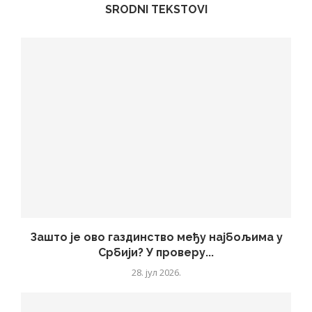
SRODNI TEKSTOVI
Зашто је ово газдинство међу најбољима у
Србији? У проверу...
28. јул 2026.