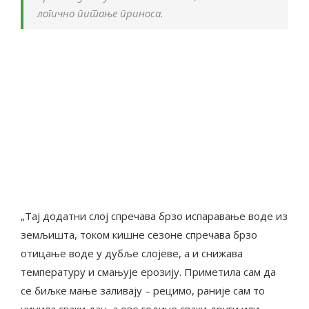
логично питање приноса.
„Тај додатни слој спречава брзо испаравање воде из
земљишта, током кишне сезоне спречава брзо
отицање воде у дубље слојеве, а и снижава
температуру и смањује ерозију. Приметила сам да
се биљке мање заливају – рецимо, раније сам то
чинила сваки дан, а ове године сваки други или