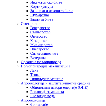
Индустријско биље
Хортикултура
Зачинско и лековито биље
Шумарство
Заштита биља
Сточарство
Говедарство
Свињарство
Овчарство
Козарство
Живинарство
Пчеларство
Ситне животиње
Ветерина
Органска пољопривреда
Пољопривредна механизација
Лака
Тешка
Прикључне машине
Агроекологија и заштита животне средине
Обновљиви извори енергије (ОИЕ)
Екологија земљишта
Екологија вода
Агроекономија
Финансије