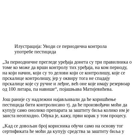
Илустрација: Уводи се периодична контрола
употребе пестицида
„За периодничне прегледе уређаја донета су три правилника о
томе ко може да врши контролу тих уређаја, на ком периоду,
на који начин, који су то делови који се контролишу, које се
прскалице контролишу, јер у оквиру тога не спадају
прскалице које су ручне и леђне, већ оне које имају резервоар
од 100 литара, па навише“, појашњава Матијевићева.
Још раније су надлежни најављивали да ће коришћење
пестицида бити контролисано тј. да ће произвођачи моћи да
купују само онолико препарата за заштиту биља колико им је
заиста неопходно. Обука је, кажу, први корак у том процесу.
„Kад се довољан број корисника обучи само на основу тог
сертификата ће моћи да купују средства за заштиту биља у