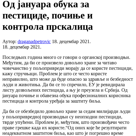
Од јануара обука за
пестициде, почиње и
контрола прскалица
Аутор:
draganadpetrovic
18. децембар 2021.
18. децембар 2021.
Последњих година много се говори о органској производњи.
Међутим, да би се произвело довољно хране за читаво
човечанство у пољопривреди морају да се користе пестициди,
кажу стручњаци. Проблем је што се често користе
неправилно, што може да буде опасно за здравље и безбедност
људи и животиња. Да би се то спречило, ЕУ је ревидирала
листу дозвољених пестицида, а њу је преузела и Србија. Од
јануара почиње и обавезна обука професионалних корисника
пестицида и контрола уређаја за заштиту биља.
Да би се обезбедило довољно хране за седам милијарди људи
у пољопривредној производњи су неопходни пестициди,
тврде упућени. Проблем је, међутим, што произвођачи често
праве грешке када их користе.“Од оних које ће резултирати
неадекватном заштитом биља, као што је погрешно време