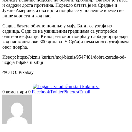
и садржи доста протеина. Порекло батата је из Средње и
Јужне Америке, а ова врста поврћа се у последње време све
више користи и код нас.
Садња батата обично почиње у мају. Батат се узгаја из
садница. Сади се на узвишеним гредицама са употребом
баштенске фолије. Килограм овог поврћа у слободној продаји
код нас кошта око 300 динара. У Србији нема много узгајивача
овог поврћа.
Извор: https://biznis.kurir.rs/moj-biznis/9547481/dobra-zarada-od-
uzgoja-biljaka-u-srbiji
ФОТО: Pixabay
0 коментари
0
Facebook
Twitter
Pinterest
Email