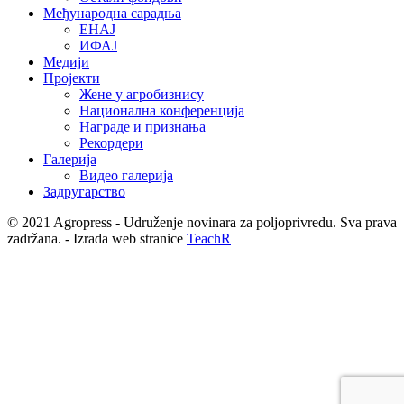
Међународна сарадња
ЕНАЈ
ИФАЈ
Медији
Пројекти
Жене у агробизнису
Национална конференција
Награде и признања
Рекордери
Галерија
Видео галерија
Задругарство
© 2021 Agropress - Udruženje novinara za poljoprivredu. Sva prava
zadržana. - Izrada web stranice
TeachR