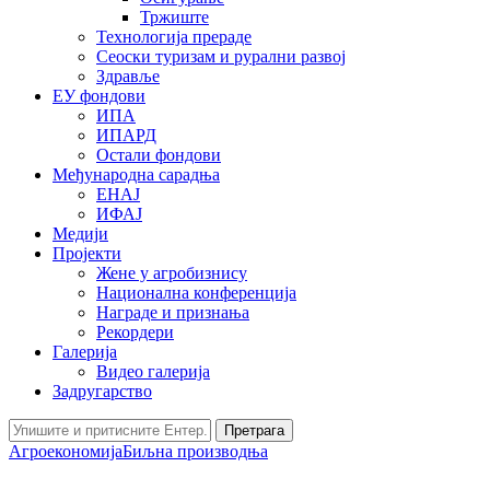
Тржиште
Технологија прераде
Сеоски туризам и рурални развој
Здравље
ЕУ фондови
ИПА
ИПАРД
Остали фондови
Међународна сарадња
ЕНАЈ
ИФАЈ
Медији
Пројекти
Жене у агробизнису
Национална конференција
Награде и признања
Рекордери
Галерија
Видео галерија
Задругарство
Претрага
Агроекономија
Биљна производња