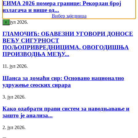
ЕИМА 2026 помера границе: Рекордан број
излагача и више од...
Вибер заједница
12. јул 2026.
x
ГЛАМОЧИЋ: ОБАВЕЗНИ УГОВОРИ ДОНОСЕ
ВЕЋУ СИГУРНОСТ
ПОЉОПРИВРЕДНИЦИМА, ОВОГОДИШЊА
ПРОИЗВОДЊА МЕЂУ...
11. јул 2026.
Шанса за домаћи сир: Основано национално
удружење сеоских сирара
3. јул 2026.
Како одабрати прави систем за наводњавање и
зашто је анализа...
2. јул 2026.