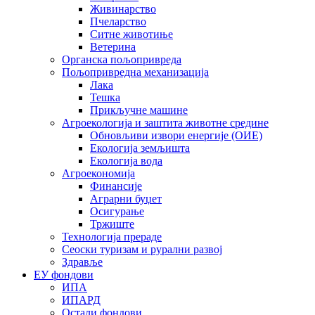
Живинарство
Пчеларство
Ситне животиње
Ветерина
Органска пољопривреда
Пољопривредна механизација
Лака
Тешка
Прикључне машине
Агроекологија и заштита животне средине
Обновљиви извори енергије (ОИЕ)
Екологија земљишта
Екологија вода
Агроекономија
Финансије
Аграрни буџет
Осигурање
Тржиште
Технологија прераде
Сеоски туризам и рурални развој
Здравље
ЕУ фондови
ИПА
ИПАРД
Остали фондови