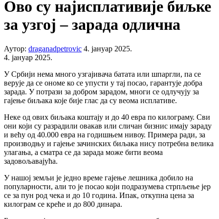
Ово су најисплативије биљке
за узгој – зарада одлична
Аутор:
draganadpetrovic
4. јануар 2025.
4. јануар 2025.
У Србији нема много узгајивача батата или шпаргли, па се
верује да се ономе ко се упусти у тај посао, гарантује добра
зарада. У потрази за добром зарадом, многи се одлучују за
гајење биљака које бије глас да су веома исплативе.
Неке од ових биљака коштају и до 40 евра по килограму. Сви
они који су разрадили овакав или сличан бизнис имају зараду
и већу од 40.000 евра на годишњем нивоу. Примера ради, за
производњу и гајење зачинских биљака нису потребна велика
улагања, а сматра се да зарада може бити веома
задовољавајућа.
У нашој земљи је једно време гајење лешника добило на
популарности, али то је посао који подразумева стрпљење јер
се за пун род чека и до 10 година. Ипак, откупна цена за
килограм се креће и до 800 динара.