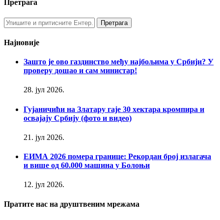
Претрага
Најновије
Зашто је ово газдинство међу најбољима у Србији? У
проверу дошао и сам министар!
28. јул 2026.
Гујаничићи на Златару гаје 30 хектара кромпира и
освајају Србију (фото и видео)
21. јул 2026.
ЕИМА 2026 помера границе: Рекордан број излагача
и више од 60.000 машина у Болоњи
12. јул 2026.
Пратите нас на друштвеним мрежама