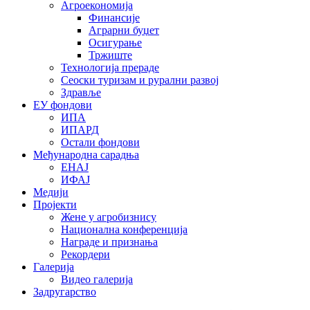
Агроекономија
Финансије
Аграрни буџет
Осигурање
Тржиште
Технологија прераде
Сеоски туризам и рурални развој
Здравље
ЕУ фондови
ИПА
ИПАРД
Остали фондови
Међународна сарадња
ЕНАЈ
ИФАЈ
Медији
Пројекти
Жене у агробизнису
Национална конференција
Награде и признања
Рекордери
Галерија
Видео галерија
Задругарство