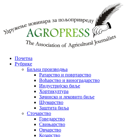
Почетна
Рубрике
Биљна производња
Ратарство и повртарство
Воћарство и виноградарство
Индустријско биље
Хортикултура
Зачинско и лековито биље
Шумарство
Заштита биља
Сточарство
Говедарство
Свињарство
Овчарство
Козарство