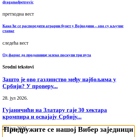
draganadpetrovic
претходна вест
Како ће се распоредити аграрни буџет у Војводини – ово су кључне
ставке
следећа вест
Од фарме до продавнице млеко поскупи три пута
Srodni tekstovi
Зашто је ово газдинство међу најбољима у
Србији? У проверу...
28. јул 2026.
Гујаничићи на Златару гаје 30 хектара
кромпира и освајају Србију...
Придружите се нашој Вибер заједници
21. јул 2026.