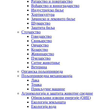
Ратарство и повртарство
Воћарство и виноградарство
Индустријско биље
Хортикултура
Зачинско и лековито биље
Шумарство
Заштита биља
Сточарство
Говедарство
Свињарство
Овчарство
Козарство
Живинарство
Пчеларство
Ситне животиње
Ветерина
Органска пољопривреда
Пољопривредна механизација
Лака
Тешка
Прикључне машине
Агроекологија и заштита животне средине
Обновљиви извори енергије (ОИЕ)
Екологија земљишта
Екологија вода