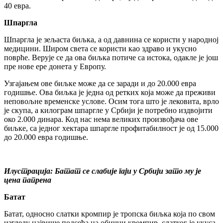
40 евра.
Шпаргла
Шпаргла је зељаста биљка, а од давнина се користи у народној
медицини. Широм света се користи као здраво и укусно
поврће. Верује се да ова биљка потиче са истока, одакле је још
пре нове ере донета у Европу.
Узгајањем ове биљке може да се заради и до 20.000 евра
годишње. Ова биљка је једна од ретких која може да преживи
неповољне временске услове. Осим тога што је лековита, врло
је скупа, а килограм шпаргле у Србији је потребно издвојити
око 2.000 динара. Код нас нема великих произвођача ове
биљке, са једног хектара шпаргле профитабилност је од 15.000
до 20.000 евра годишње.
Илустрација: Батат се слабије гаји у Србији зато му је
цена папрена
Батат
Батат, односно слатки кромпир је тропска биљка која по свом
изгледу највише подсећа на обични кромпир, слатког је укуса