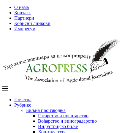
О нама
Контакт
Партнери
Корисни линкови
Импресум
Почетна
Рубрике
Биљна производња
Ратарство и повртарство
Воћарство и виноградарство
Индустријско биље
Хортикултура