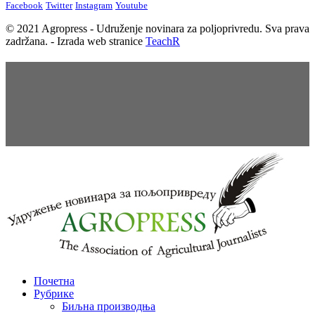
Facebook
Twitter
Instagram
Youtube
© 2021 Agropress - Udruženje novinara za poljoprivredu. Sva prava
zadržana. - Izrada web stranice
TeachR
Почетна
Рубрике
Биљна производња