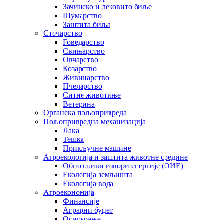
Зачинско и лековито биље
Шумарство
Заштита биља
Сточарство
Говедарство
Свињарство
Овчарство
Козарство
Живинарство
Пчеларство
Ситне животиње
Ветерина
Органска пољопривреда
Пољопривредна механизација
Лака
Тешка
Прикључне машине
Агроекологија и заштита животне средине
Обновљиви извори енергије (ОИЕ)
Екологија земљишта
Екологија вода
Агроекономија
Финансије
Аграрни буџет
Осигурање