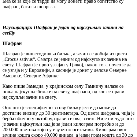
Биљке за које се тврди да могу донети право богатство су
шафран, батат и шпаргла.
Илустрација: Шафран је један од најскупљих зачина на
свету
Шафран
Шафран је вишегодишња биљка, а зачин се добија из цвета
„Crocus sativus“. Сматра се једним од најскупљих зачина на
свету. Шафран је прво узгајан у Грчкој, након тога почео је да
се узгаја и у Евроазији, а касније је донет у делове Северне
Америке, Северне Африке.
Како пише Замедиа, у крајинском селу Тамничу налазе се
поља најскупље биљке на свету, шафрана, од ког се прави
најскупљи зачин на свету.
Оно што је специфично за ову биљку јесте да може да
достигне висину до 30 центиметара. Од цвета шафрана, чија је
берба обично у октобру, прави се овај зачин. Није ни чудо што
је зачин најскупљи кад је за један килограм потребно и до
200.000 цветова који су изузетно осетљиви. Килограм овог
зачина кошта скоро 40.000 динара, а један грам кошта од 30 до