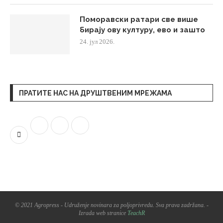
Поморавски ратари све више
бирају ову културу, ево и зашто
24. јул 2026.
ПРАТИТЕ НАС НА ДРУШТВЕНИМ МРЕЖАМА
© 2021 Agropress - Udruženje novinara za poljoprivredu. Sva prava zadržana. -
Izrada web stranice
TeachR