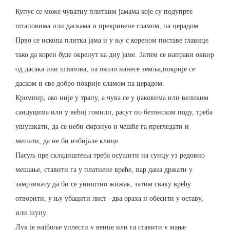
Купус се може чуватиу плитким јамама које су подупрте
штаповима или даскама и прекривене сламом, па церадом.
Прво се ископа плитка јама и у њу с кореном поставе главице
тако да корен буде окренут ка дну јаме. Затим се направи оквир
од дасака или штапова, па около нанесе земља,покрије се
даском и све добро покрије сламом па церадом.
Кромпир, ако није у трапу, а чува се у џаковима или великим
сандуцима или у већој гомили, расут по бетонском поду, треба
ушушкати, да се неби смрзнуо и чешће га прегледати и
мешати, да не би избијале клице.
Пасуљ пре складиштења треба осушити на сунцу уз редовно
мешање, ставити га у платнене вреће, пар дана држати у
замрзивачу да би се уништио жижак, затим сваку врећу
отворити, у њу убацити лист –два ораха и обесити у оставу,
или шупу.
Лук је најбоље уплести у венце или га ставити у мање