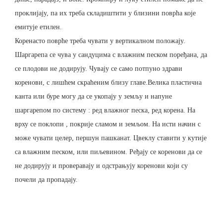
проклијају, па их треба складиштити у близини поврћа које
емитује етилен.
Коренасто поврће треба чувати у вертикалном положају.
Шаргарепа се чува у сандуцима с влажним песком поређана, да
се плодови не додирују. Чувају се само потпуно здрави
коренови, с лишћем скраћеним близу главе.Велика пластична
канта или буре могу да се укопају у земљу и напуне
шаргарепом по систему : ред влажног песка, ред корена. На
врху се поклопи , покрије сламом и земљом. На исти начин с
може чувати целер, першун пашканат. Цвеклу ставити у кутије
са влажним песком, или пиљевином. Ређају се коренови да се
не додирују и проверавају и одстрањују коренови који су
почели да пропадају.