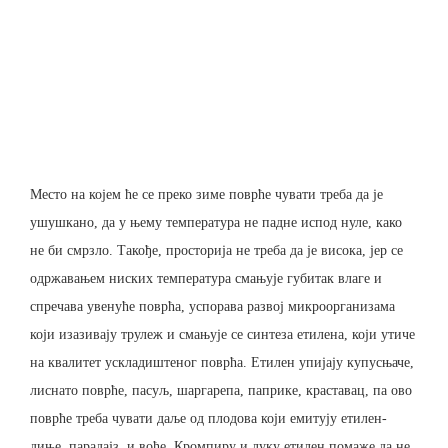
Место на којем ће се преко зиме поврће чувати треба да је
ушушкано, да у њему температура не падне испод нуле, како
не би смрзло. Такође, просторија не треба да је висока, јер се
одржавањем ниских температура смањује губитак влаге и
спречава увенуће поврћа, успорава развој микроорганизама
који изазивају трулеж и смањује се синтеза етилена, који утиче
на квалитет ускладиштеног поврћа. Етилен упијају купусњаче,
лиснато поврће, пасуљ, шаргарепа, паприке, краставац, па ово
поврће треба чувати даље од плодова који емитују етилен-
диње, парадајз, и воће. Кромпиру и луку етилен помаже да не