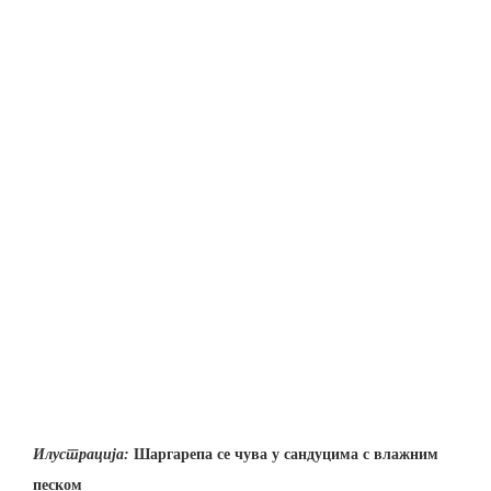
Илустрација:
Шаргарепа се чува у сандуцима с влажним
песком