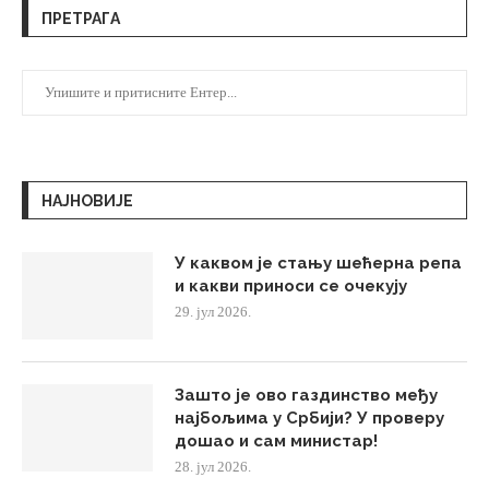
ПРЕТРАГА
НАЈНОВИЈЕ
У каквом је стању шећерна репа
и какви приноси се очекују
29. јул 2026.
Зашто је ово газдинство међу
најбољима у Србији? У проверу
дошао и сам министар!
28. јул 2026.