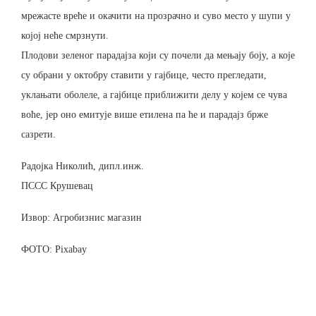
мрежасте вреће и окачити на прозрачно и суво место у шупи у
којој неће смрзнути.
Плодови зеленог парадајза који су почели да мењају боју, а које
су обрани у октобру ставити у гајбице, често прегледати,
уклањати оболеле, а гајбице приближити делу у којем се чува
воће, јер оно емитује више етилена па ће и парадајз брже
сазрети.
Радојка Николић, дипл.инж.
ПССС Крушевац
Извор: Агробизнис магазин
ФОТО: Pixabay