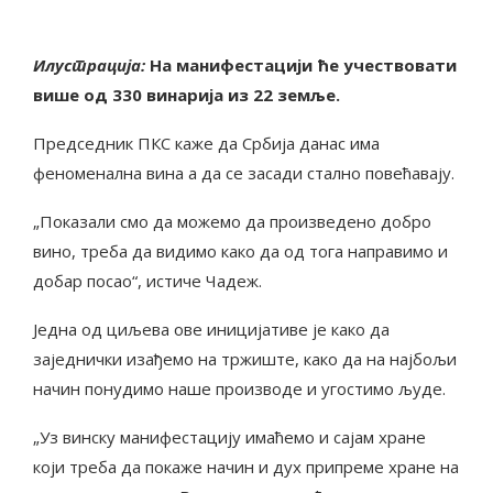
Илустрација:
На манифестацији ће учествовати
више од 330 винарија из 22 земље.
Председник ПКС каже да Србија данас има
феноменална вина а да се засади стално повећавају.
„Показали смо да можемо да произведено добро
вино, треба да видимо како да од тога направимо и
добар посао“, истиче Чадеж.
Једна од циљева ове иницијативе је како да
заједнички изађемо на тржиште, како да на најбољи
начин понудимо наше производе и угостимо људе.
„Уз винску манифестацију имаћемо и сајам хране
који треба да покаже начин и дух припреме хране на