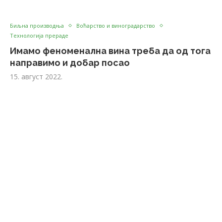
Биљна производња
Воћарство и виноградарство
Технологија прераде
Имамо феноменална вина треба да од тога
направимо и добар посао
15. август 2022.