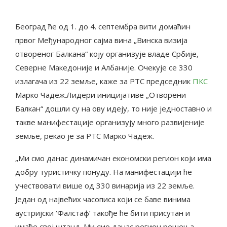
Београд ће од 1. до 4. септембра вити домаћин
првог Међународног сајма вина „Винска визија
отвореног Балкана“ коју организује владе Србије,
Северне Македоније и Албаније. Очекује се 330
излагача из 22 земље, каже за РТС председник
ПКС
Марко Чадеж.Лидери иницијативе „Отворени
Балкан“ дошли су на ову идеју, то није једноставно и
такве манифестације организују много развијеније
земље, рекао је за РТС Марко Чадеж.
„Ми смо данас динамичан економски регион који има
добру туристичку понуду. На манифестацији ће
учествовати више од 330 винарија из 22 земље.
Један од највећих часописа који се баве винима
аустријски ‘Фалстаф’ такође ће бити присутан и
имаће свој штанд. Ми смо данас регион решења,