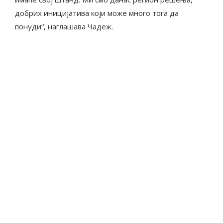
добрих иницијатива који може много тога да
понуди“, наглашава Чадеж.