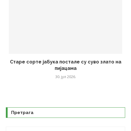
Старе сорте јабука постале су суво злато на
пијацама
30. јул 2026.
Претрага