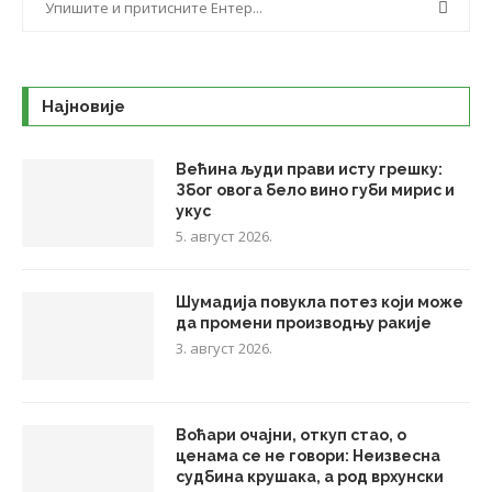
Најновије
Већина људи прави исту грешку:
Због овога бело вино губи мирис и
укус
5. август 2026.
Шумадија повукла потез који може
да промени производњу ракије
3. август 2026.
Воћари очајни, откуп стао, о
ценама се не говори: Неизвесна
судбина крушака, а род врхунски