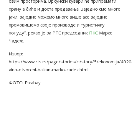
овим просторима. Врхунски кувари ће припремати
храну а биће и доста предавања. Заједно смо много
јачи, заједно можемо много више ако заједно
промовишемо своје производе и туристичку
понуду“, рекао је за РТС председник
ПКС
Марко
Чадеж.
Извор:
https://www.rts.rs/page/stories/ci/story/5/ekonomija/4920
vino-otvoreni-balkan-marko-cadez.html
ФОТО: Pixabay