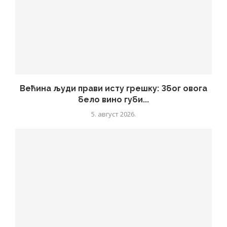
Већина људи прави исту грешку: Због овога
бело вино губи...
5. август 2026.