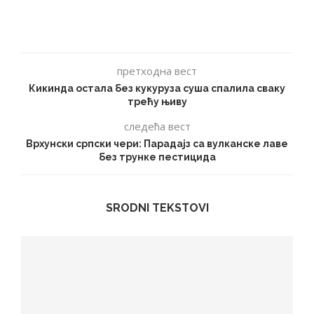
претходна вест
Кикинда остала без кукуруза суша спалила сваку
трећу њиву
следећа вест
Врхунски српски чери: Парадајз са вулканске лаве
без трунке пестицида
SRODNI TEKSTOVI