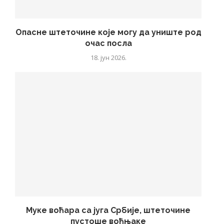
Опасне штеточине које могу да униште род
очас посла
18. јун 2026.
Муке воћара са југа Србије, штеточине
пустоше воћњаке