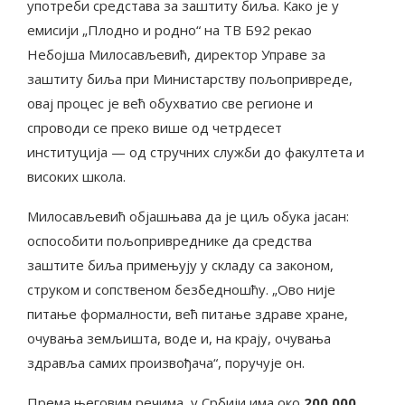
употреби средстава за заштиту биља. Како је у
емисији „Плодно и родно“ на ТВ Б92 рекао
Небојша Милосављевић, директор Управе за
заштиту биља при Министарству пољопривреде,
овај процес је већ обухватио све регионе и
спроводи се преко више од четрдесет
институција — од стручних служби до факултета и
високих школа.
Милосављевић објашњава да је циљ обука јасан:
оспособити пољопривреднике да средства
заштите биља примењују у складу са законом,
струком и сопственом безбедношћу. „Ово није
питање формалности, већ питање здраве хране,
очувања земљишта, воде и, на крају, очувања
здравља самих произвођача“, поручује он.
Према његовим речима, у Србији има око
200.000