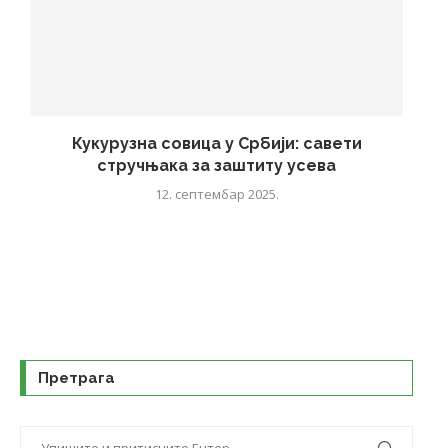
Кукурузна совица у Србији: савети
стручњака за заштиту усева
12. септембар 2025.
Претрага