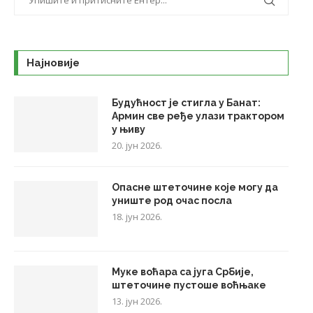
Најновије
Будућност је стигла у Банат:
Армин све ређе улази трактором
у њиву
20. јун 2026.
Опасне штеточине које могу да
униште род очас посла
18. јун 2026.
Муке воћара са југа Србије,
штеточине пустоше воћњаке
13. јун 2026.