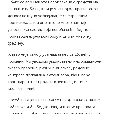
Обуке су део Нацрта новог закона о средствима
за заштиту биља, који је у јавној расправи. Закон
доноси потпуно усклађивање са европским
прописима, али и оно што је много важније —
успоставља систем који повећава безбедност
производње, јача контролу и штити животну
средину.
„Ствар није само у усаглашавању са ЕУ, већ у
примени. Ми уводимо јединствени информациони
систем праћења, ризичне анализе, редовне
контроле прскалица и атомизера, као и већу
транспарентност рада инспекција“, истиче
Милосављевић.
Посебан акценат ставља се на одлагање отпадне
амбалаже и безбедно складиштење препарата —
сегменте у којима пољопривредници често праве