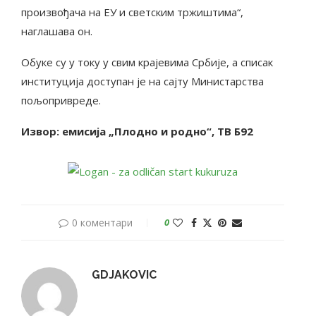
произвођача на ЕУ и светским тржиштима“,
наглашава он.
Обуке су у току у свим крајевима Србије, а списак
институција доступан је на сајту Министарства
пољопривреде.
Извор: емисија „Плодно и родно“, ТВ Б92
0 коментари
0
GDJAKOVIC