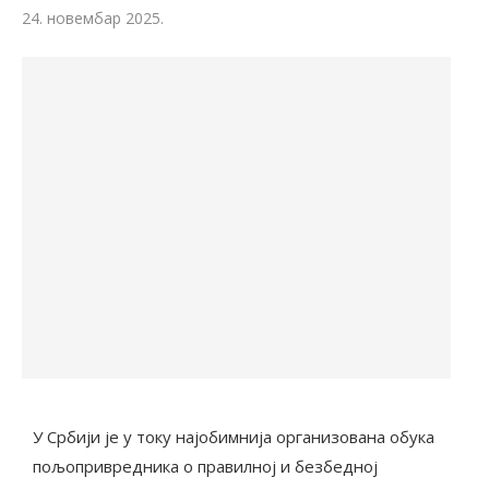
24. новембар 2025.
У Србији је у току најобимнија организована обука
пољопривредника о правилној и безбедној