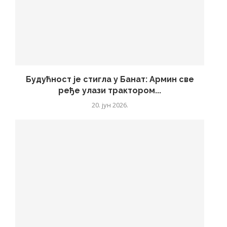
Будућност је стигла у Банат: Армин све
ређе улази трактором...
20. јун 2026.