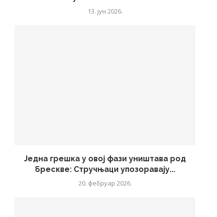
13. јун 2026.
Једна грешка у овој фази уништава род
брескве: Стручњаци упозоравају...
20. фебруар 2026.