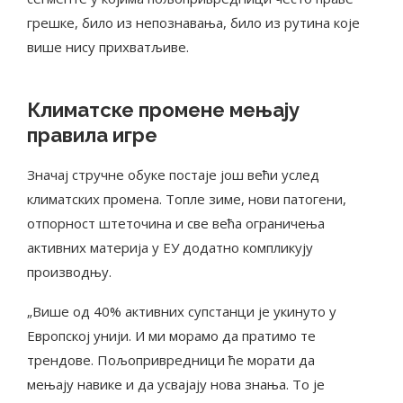
грешке, било из непознавања, било из рутина које
више нису прихватљиве.
Климатске промене мењају
правила игре
Значај стручне обуке постаје још већи услед
климатских промена. Топле зиме, нови патогени,
отпорност штеточина и све већа ограничења
активних материја у ЕУ додатно компликују
производњу.
„Више од 40% активних супстанци је укинуто у
Европској унији. И ми морамо да пратимо те
трендове. Пољопривредници ће морати да
мењају навике и да усвајају нова знања. То је