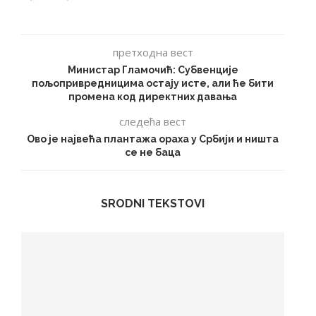
претходна вест
Министар Гламочић: Субвенције
пољопривредницима остају исте, али ће бити
промена код директних давања
следећа вест
Ово је највећа плантажа ораха у Србији и ништа
се не баца
SRODNI TEKSTOVI