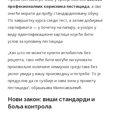
професионалних корисника пестицида
, а сви
они ће морати да прођу стандардизовану обуку.
По завршетку курса следи тест, а затим добијање
сертификата — у почетку на папиру, а ускоро у
виду идентификационе картице која ће бити
услов за куповину пестицида.
„Као што не можете купити антибиотик без
рецепта, тако неће бити могуће ни куповати
произвољне количине хемијских средстава без
јасног увида у вашу производњу и потребе. То је
предуслов да се сузбије и сива зона у промету
пестицида“, објашњава Милосављевић.
Нови закон: виши стандарди и
боља контрола