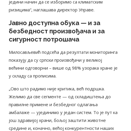
једини начин да се изборимо са климатским
ризицима“, наглашава директор Управе.
Јавно доступна обука — и за
безбедност произвођача и за
сигурност потрошача
Милосављевић подсећа да резултати мониторинга
показују да су српски произвођачи у великој
већини одговорни – више од 98% узорака хране је
у складу са прописима.
„Ово што радимо није критика, већ подршка.
Желимо да све сегменте — од складиштења до
правилне примене и безбедног одлагања
амбалаже — ујединимо у један систем. То је пут ка
још здравијој храни, бољој заштити животне
средине и, коначно, већој конкурентности наших