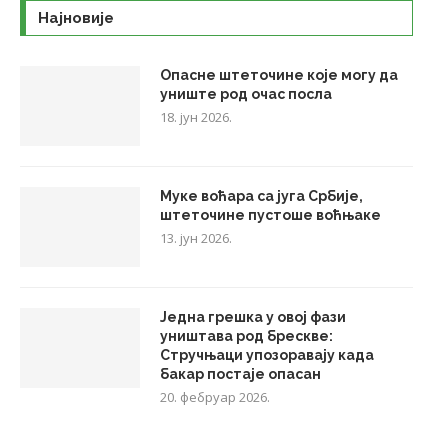
Најновије
Опасне штеточине које могу да
униште род очас посла
18. јун 2026.
Муке воћара са југа Србије,
штеточине пустоше воћњаке
13. јун 2026.
Једна грешка у овој фази
уништава род брескве:
Стручњаци упозоравају када
бакар постаје опасан
20. фебруар 2026.