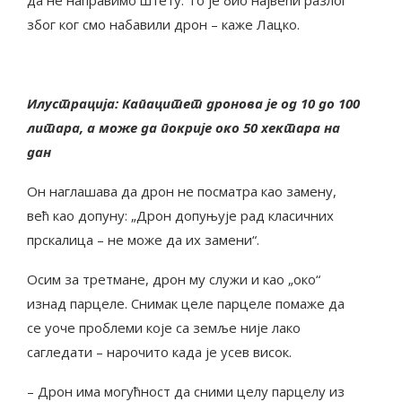
да не направимо штету. То је био највећи разлог
због ког смо набавили дрон – каже Лацко.
Илустрација: Капацитет дронова је од 10 до 100
литара, а може да покрије око 50 хектара на
дан
Он наглашава да дрон не посматра као замену,
већ као допуну: „Дрон допуњује рад класичних
прскалица – не може да их замени“.
Осим за третмане, дрон му служи и као „око“
изнад парцеле. Снимак целе парцеле помаже да
се уоче проблеми које са земље није лако
сагледати – нарочито када је усев висок.
– Дрон има могућност да сними целу парцелу из