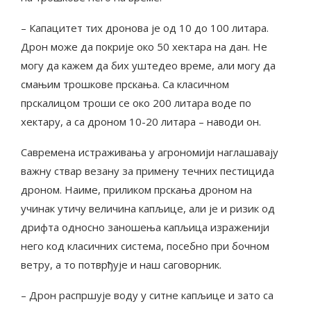
– Капацитет тих дронова је од 10 до 100 литара.
Дрон може да покрије око 50 хектара на дан. Не
могу да кажем да бих уштедео време, али могу да
смањим трошкове прскања. Са класичном
прскалицом троши се око 200 литара воде по
хектару, а са дроном 10-20 литара – наводи он.
Савремена истраживања у агрономији наглашавају
важну ствар везану за примену течних пестицида
дроном. Наиме, приликом прскања дроном на
учинак утичу величина капљице, али је и ризик од
дрифта односно заношења капљица израженији
него код класичних система, посебно при бочном
ветру, а то потврђује и наш саговорник.
– Дрон распршује воду у ситне капљице и зато са