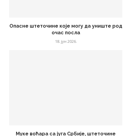
Опасне штеточине које могу да униште род
очас посла
18. јун 2026.
Муке воћара са југа Србије, штеточине