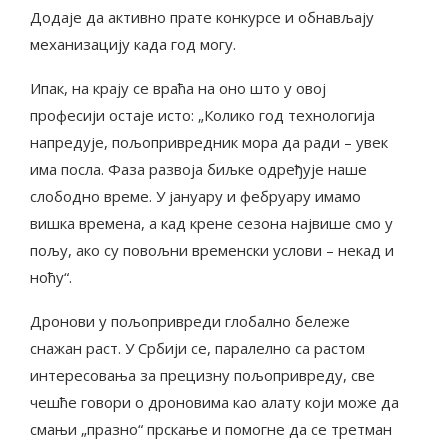
Додаје да активно прате конкурсе и обнављају
механизацију када год могу.
Ипак, на крају се враћа на оно што у овој
професији остаје исто: „Колико год технологија
напредује, пољопривредник мора да ради – увек
има посла. Фаза развоја биљке одређује наше
слободно време. У јануару и фебруару имамо
вишка времена, а кад крене сезона највише смо у
пољу, ако су повољни временски услови – некад и
ноћу“.
Дронови у пољопривреди глобално бележе
снажан раст. У Србији се, паралелно са растом
интересовања за прецизну пољопривреду, све
чешће говори о дроновима као алату који може да
смањи „празно“ прскање и помогне да се третман