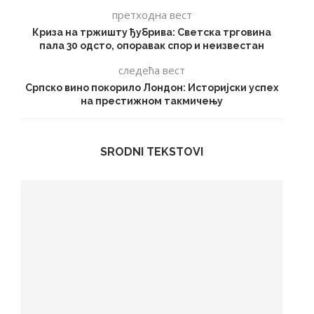
претходна вест
Криза на тржишту ђубрива: Светска трговина
пала 30 одсто, опоравак спор и неизвестан
следећа вест
Српско вино покорило Лондон: Историјски успех
на престижном такмичењу
SRODNI TEKSTOVI