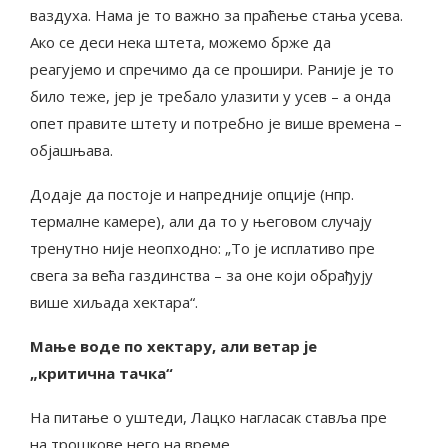
ваздуха. Нама је то важно за праћење стања усева.
Ако се деси нека штета, можемо брже да
реагујемо и спречимо да се прошири. Раније је то
било теже, јер је требало улазити у усев – а онда
опет правите штету и потребно је више времена –
објашњава.
Додаје да постоје и напредније опције (нпр.
термалне камере), али да то у његовом случају
тренутно није неопходно: „То је исплативо пре
свега за већа газдинства – за оне који обрађују
више хиљада хектара“.
Мање воде по хектару, али ветар је
„критична тачка“
На питање о уштеди, Лацко нагласак ставља пре
на трошкове него на време.