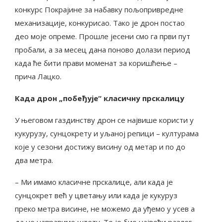
конкурс Покрајине за набавку пољопривредне
механизације, конкурисао. Тако је дрон постао
део моје опреме. Прошле јесени смо га први пут
пробали, а за месец дана поново долази период
када ће бити прави моменат за коришћење –
прича Лацко.
Када дрон „побеђује“ класичну прскалицу
У његовом газдинству дрон се највише користи у
кукурузу, сунцокрету и уљаној репици – културама
које у сезони достижу висину од метар и по до
два метра.
– Ми имамо класичне прскалице, али када је
сунцокрет већ у цветању или када је кукуруз
преко метра висине, не можемо да уђемо у усев а