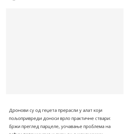
Дронови су од геџета прерасли у алат који
пољопривреди доноси врло практичне ствари:
бржи преглед парцеле, уочавање проблема на