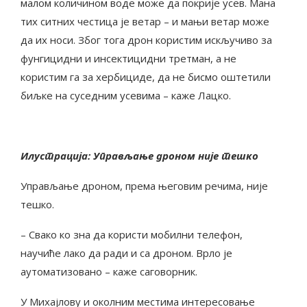
малом количином воде може да покрије усев. Мана
тих ситних честица је ветар – и мањи ветар може
да их носи. Због тога дрон користим искључиво за
фунгицидни и инсектицидни третман, а не
користим га за хербициде, да не бисмо оштетили
биљке на суседним усевима – каже Лацко.
Илустрација: Управљање дроном није тешко
Управљање дроном, према његовим речима, није
тешко.
– Свако ко зна да користи мобилни телефон,
научиће лако да ради и са дроном. Врло је
аутоматизовано – каже саговорник.
У Михајлову и околним местима интересовање