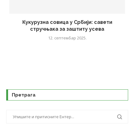
Кукурузна совица у Србији: савети
стручњака за заштиту усева
12. септембар 2025.
Претрага