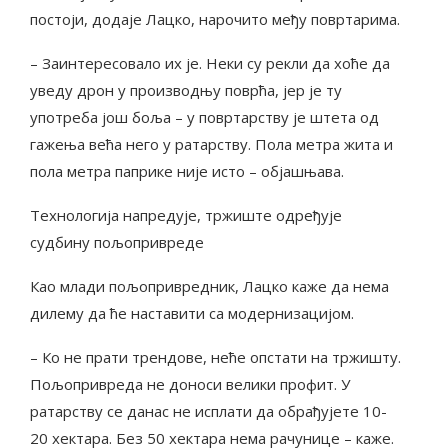
постоји, додаје Лацко, нарочито међу повртарима.
– Заинтересовало их је. Неки су рекли да хоће да
уведу дрон у производњу поврћа, јер је ту
употреба још боља – у повртарству је штета од
гажења већа него у ратарству. Пола метра жита и
пола метра паприке није исто – објашњава.
Технологија напредује, тржиште одређује
судбину пољопривреде
Као млади пољопривредник, Лацко каже да нема
дилему да ће наставити са модернизацијом.
– Ко не прати трендове, неће опстати на тржишту.
Пољопривреда не доноси велики профит. У
ратарству се данас не исплати да обрађујете 10-
20 хектара. Без 50 хектара нема рачунице – каже.