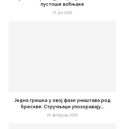
пустоше воћњаке
13. јун 2026.
Једна грешка у овој фази уништава род
брескве: Стручњаци упозоравају...
20. фебруар 2026.