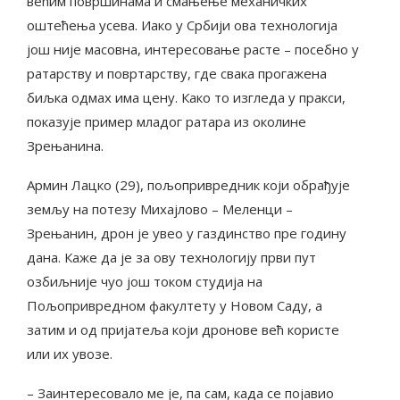
већим површинама и смањење механичких
оштећења усева. Иако у Србији ова технологија
још није масовна, интересовање расте – посебно у
ратарству и повртарству, где свака прогажена
биљка одмах има цену. Како то изгледа у пракси,
показује пример младог ратара из околине
Зрењанина.
Армин Лацко (29), пољопривредник који обрађује
земљу на потезу Михајлово – Меленци –
Зрењанин, дрон је увео у газдинство пре годину
дана. Каже да је за ову технологију први пут
озбиљније чуо још током студија на
Пољопривредном факултету у Новом Саду, а
затим и од пријатеља који дронове већ користе
или их увозе.
– Заинтересовало ме је, па сам, када се појавио