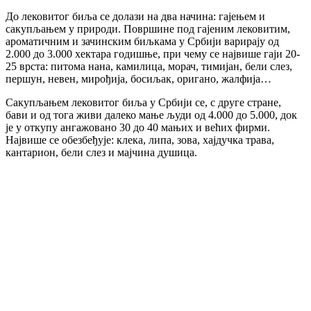
До лековитог биља се долази на два начина: гајењем и
сакупљањем у природи. Површине под гајеним лековитим,
ароматичним и зачинским биљкама у Србији варирају од
2.000 до 3.000 хектара годишње, при чему се највише гаји 20-
25 врста: питома нана, камилица, морач, тимијан, бели слез,
першун, невен, мирођија, босиљак, оригано, жалфија…
Сакупљањем лековитог биља у Србији се, с друге стране,
бави и од тога живи далеко мање људи од 4.000 до 5.000, док
је у откупу ангажовано 30 до 40 мањих и већих фирми.
Највише се обезбеђује: клека, липа, зова, хајдучка трава,
кантарион, бели слез и мајчина душица.