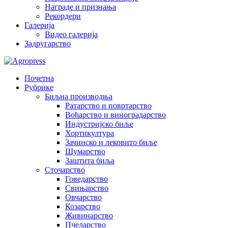
Награде и признања
Рекордери
Галерија
Видео галерија
Задругарство
Почетна
Рубрике
Биљна производња
Ратарство и повртарство
Воћарство и виноградарство
Индустријско биље
Хортикултура
Зачинско и лековито биље
Шумарство
Заштита биља
Сточарство
Говедарство
Свињарство
Овчарство
Козарство
Живинарство
Пчеларство