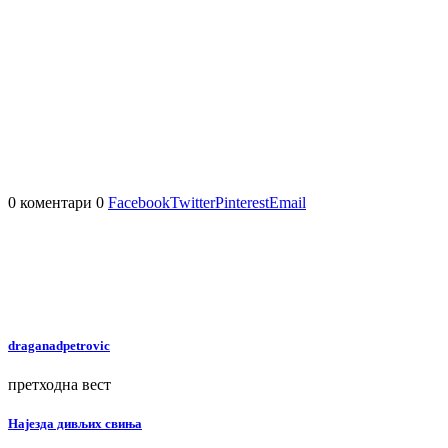
0 коментари
0
Facebook
Twitter
Pinterest
Email
draganadpetrovic
претходна вест
Најездa дивљих свиња