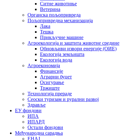
Ситне животиње
Ветерина
Органска пољопривреда
Пољопривредна механизација
Лака
Тешка
Прикључне машине
Агроекологија и заштита животне средине
Обновљиви извори енергије (ОИЕ)
Екологија земљишта
Екологија вода
Агроекономија
Финансије
Аграрни буџет
Осигурање
Тржиште
Технологија прераде
Сеоски туризам и рурални развој
Здравље
ЕУ фондови
ИПА
ИПАРД
Остали фондови
Међународна сарадња
ЕНАЈ