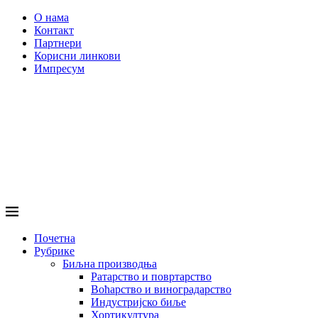
О нама
Контакт
Партнери
Корисни линкови
Импресум
Почетна
Рубрике
Биљна производња
Ратарство и повртарство
Воћарство и виноградарство
Индустријско биље
Хортикултура