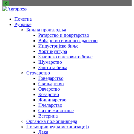
x
Почетна
Рубрике
Биљна производња
Ратарство и повртарство
Воћарство и виноградарство
Индустријско биље
Хортикултура
Зачинско и лековито биље
Шумарство
Заштита биља
Сточарство
Говедарство
Свињарство
Овчарство
Козарство
Живинарство
Пчеларство
Ситне животиње
Ветерина
Органска пољопривреда
Пољопривредна механизација
Лака