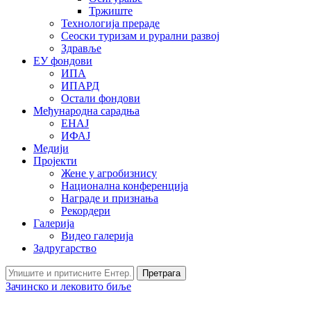
Тржиште
Технологија прераде
Сеоски туризам и рурални развој
Здравље
ЕУ фондови
ИПА
ИПАРД
Остали фондови
Међународна сарадња
ЕНАЈ
ИФАЈ
Медији
Пројекти
Жене у агробизнису
Национална конференција
Награде и признања
Рекордери
Галерија
Видео галерија
Задругарство
Претрага
Зачинско и лековито биље