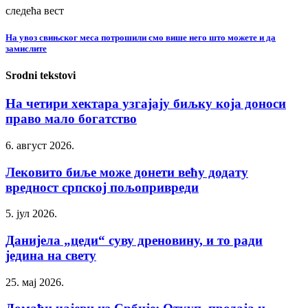
следећа вест
На увоз свињског меса потрошили смо више него што можете и да
замислите
Srodni tekstovi
На четири хектара узгајају биљку која доноси
право мало богатство
6. август 2026.
Лековито биље може донети већу додату
вредност српској пољопривреди
5. јул 2026.
Данијела „цеди“ суву дреновину, и то ради
једина на свету
25. мај 2026.