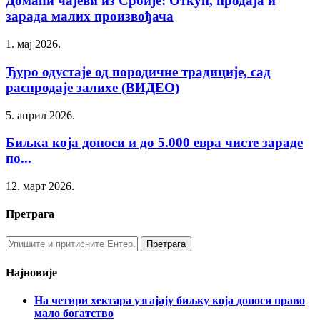
Домаћи чајеви из Србије: Откуп, продаја и
зарада малих произвођача
1. мај 2026.
Ђуро одустаје од породичне традиције, сад
распродаје залихе (ВИДЕО)
5. април 2026.
Биљка која доноси и до 5.000 евра чисте зараде
по...
12. март 2026.
Претрага
Најновије
На четири хектара узгајају биљку која доноси право
мало богатство