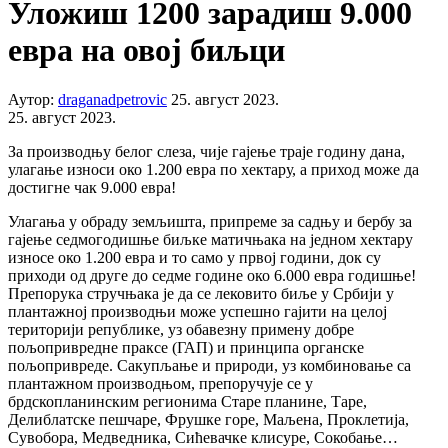
Уложиш 1200 зарадиш 9.000
евра на овој биљци
Аутор:
draganadpetrovic
25. август 2023.
25. август 2023.
За производњу белог слеза, чије гајење траје годину дана,
улагање износи око 1.200 евра по хектару, а приход може да
достигне чак 9.000 евра!
Улагања у обраду земљишта, припреме за садњу и бербу за
гајење седмогодишње биљке матичњака на једном хектару
износе око 1.200 евра и то само у првој години, док су
приходи од друге до седме године око 6.000 евра годишње!
Препорука стручњака је да се лековито биље у Србији у
плантажној производњи може успешно гајити на целој
територији републике, уз обавезну примену добре
пољопривредне праксе (ГАП) и принципа органске
пољопривреде. Сакупљање и природи, уз комбиновање са
плантажном производњом, препоручује се у
брдскопланинским регионима Старе планине, Таре,
Делиблатске пешчаре, Фрушке горе, Маљена, Проклетија,
Сувобора, Медведника, Сићевачке клисуре, Сокобање…