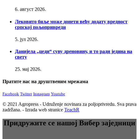
6. август 2026.
Лековито биље може донети већу додату вредност
српској пољопривреди
5. јул 2026.
Данијела „цеди“ суву дреновину, и то ради једина на
свету
25. мај 2026.
Пратите нас на друштвеним мрежама
Facebook
Twitter
Instagram
Youtube
© 2021 Agropress - Udruženje novinara za poljoprivredu. Sva prava
zadržana. - Izrada web stranice
TeachR
Придружите се нашој Вибер заједници