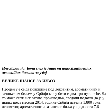
Илустрација: Бели слез је једна од најисплативијих
лековитих биљака за узгој
ВЕЛИКЕ ШАНСЕ ЗА ИЗВОЗ
Процењује се да површине под лековитим, ароматичним и
зачињским биљем у Србији могу бити и два-три пута веће. Да
то може бити исплатива производња, сведочи податак да је у
првих шест месеци 2014. године Србија извезла 1.800 тона
лековитог, ароматичног и зачинског биља у вредности 7,6