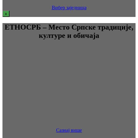
Вибер заједница
x
ЕТНОСРБ – Место Српске традиције,
културе и обичаја
Сазнај више