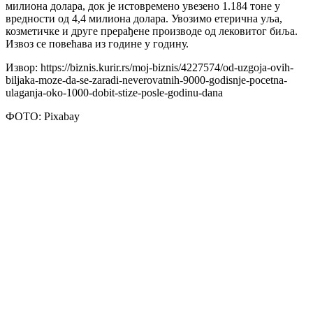
милиона долара, док је истовремено увезено 1.184 тоне у
вредности од 4,4 милиона долара. Увозимо етерична уља,
козметичке и друге прерађене производе од лековитог биља.
Извоз се повећава из године у годину.
Извор: https://biznis.kurir.rs/moj-biznis/4227574/od-uzgoja-ovih-
biljaka-moze-da-se-zaradi-neverovatnih-9000-godisnje-pocetna-
ulaganja-oko-1000-dobit-stize-posle-godinu-dana
ФОТО: Pixabay