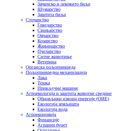
Зачинско и лековито биље
Шумарство
Заштита биља
Сточарство
Говедарство
Свињарство
Овчарство
Козарство
Живинарство
Пчеларство
Ситне животиње
Ветерина
Органска пољопривреда
Пољопривредна механизација
Лака
Тешка
Прикључне машине
Агроекологија и заштита животне средине
Обновљиви извори енергије (ОИЕ)
Екологија земљишта
Екологија вода
Агроекономија
Финансије
Аграрни буџет
Осигурање