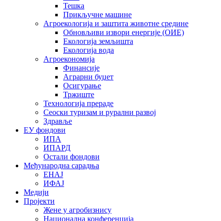
Тешка
Прикључне машине
Агроекологија и заштита животне средине
Обновљиви извори енергије (ОИЕ)
Екологија земљишта
Екологија вода
Агроекономија
Финансије
Аграрни буџет
Осигурање
Тржиште
Технологија прераде
Сеоски туризам и рурални развој
Здравље
ЕУ фондови
ИПА
ИПАРД
Остали фондови
Међународна сарадња
ЕНАЈ
ИФАЈ
Медији
Пројекти
Жене у агробизнису
Национална конференција