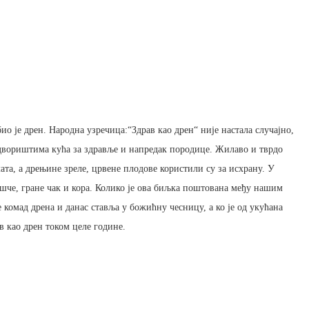
ио је дрен. Народна узречица:“Здрав као дрен“ није настала случајно,
двориштима кућа за здравље и напредак породице. Жилаво и тврдо
ата, а дрењине зреле, црвене плодове користили су за исхрану. У
ишче, гране чак и кора. Колико је ова биљка поштована међу нашим
 комад дрена и данас ставља у божићну чесницу, а ко је од укућана
в као дрен током целе године.