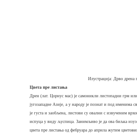
Илустрација: Дрво дрена 
Цвета пре листања
Дрен (лат. Цорнус мас) је самоникли листопадни грм или
југозападне Азије, а у народу је познат и под именима
је густа и заобљена, листови су овални с извученим врхов
испуца у виду љуспица. Занимљиво је да ова биљка изузе
цвета пре листања од фебруара до априла жутим цветовим