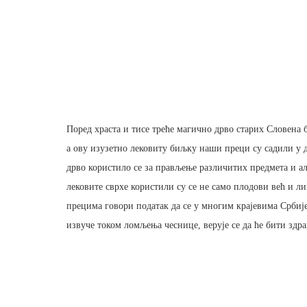
Поред храста и тисе треће магично дрво старих Словена б
а ову изузетно лековиту биљку наши преци су садили у 
дрво користило се за прављење различитих предмета и ал
лековите сврхе користили су се не само плодови већ и л
прецима говори податак да се у многим крајевима Србије
извуче током ломљења чеснице, верује се да ће бити здра