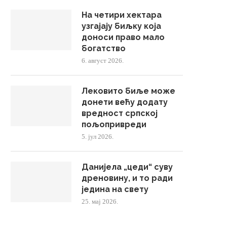
На четири хектара
узгајају биљку која
доноси право мало
богатство
6. август 2026.
Лековито биље може
донети већу додату
вредност српској
пољопривреди
5. јул 2026.
Данијела „цеди“ суву
дреновину, и то ради
једина на свету
25. мај 2026.