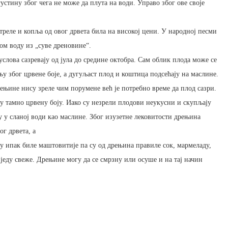
стину због чега не може да плута на води. Управо због ове своје
стреле и копља од овог дрвета била на високој цени. У народној песми
ом воду из „суве дреновине“.
слова сазревају од јула до средине октобра. Сам облик плода може се
 због црвене боје, а дугуљаст плод и коштица подсећају на маслине.
дрењине нису зреле чим порумене већ је потребно време да плод сазри.
ију тамно црвену боју. Иако су незрели плодови неукусни и скупљају
 у сланој води као маслине. Због изузетне лековитости дрењина
г дрвета, а
 су ипак биле маштовитије па су од дрењина правиле сок, мармеладу,
е једу свеже. Дрењине могу да се смрзну или осуше и на тај начин