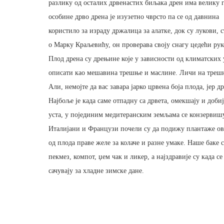
разлику од осталих дрвенастих биљака дрен има велику гу
особине дрво дрена је изузетно чврсто па се од давнина
користило за израду држалица за алатке, док су лукови, 
о Марку Краљевићу, он проверава своју снагу цедећи рук
Плод дрена су дрењине које у зависности од климатских у
описати као мешавина трешње и маслине. Личи на трешњу
Али, немојте да вас завара јарко црвена боја плода, јер 
Најбоље је када саме отпадну са дрвета, омекшају и доб
уста, у појединим медитеранским земљама се конзервишу
Италијани и Французи почели су да подижу плантаже ово
од плода праве желе за колаче и разне умаке. Наше баке
пекмез, компот, џем чак и ликер, а најздравије су када с
сачувају за хладне зимске дане.