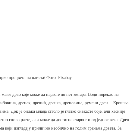
прво процвета па олиста/ Фото: Pixabay
 мање дрво које може да нарасте до пет метара. Води порекло из
 свибовина, дренак, дренић, дренка, дреновина, румени дрен… Крошња
има. Док је биљка млада стабло је глатко сивкасте боје, али касније
тно споро расте, али може да достигне старост и од једног века. Дрен
а који изгледају прилично необично на голим гранама дрвета. За