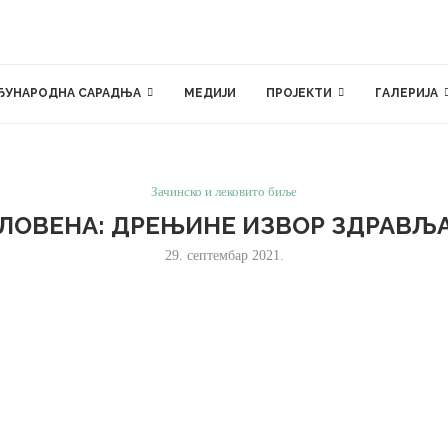
ЂУНАРОДНА САРАДЊА
МЕДИЈИ
ПРОЈЕКТИ
ГАЛЕРИЈА
Зачинско и лековито биље
СЛОВЕНА: ДРЕЊИНЕ ИЗВОР ЗДРАВЉ
29. септембар 2021.