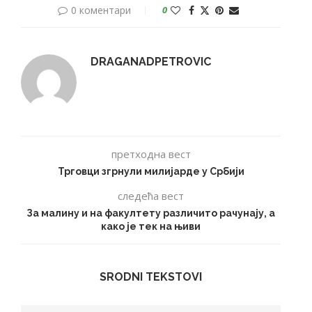
0 коментари
0
DRAGANADPETROVIC
претходна вест
Трговци згрнули милијарде у Србији
следећа вест
За малину и на факултету различито рачунају, а
како је тек на њиви
SRODNI TEKSTOVI