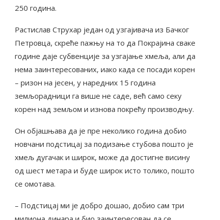
250 година.
Растислав Струхар један од узгајивача из Бачког
Петровца, скреће пажњу на то да Покрајина сваке
године даје субвенције за узгајање хмеља, али да
нема заинтересованих, иако када се посади корен
– ризон на јесен, у наредних 15 година
земљорадници га више не саде, већ само секу
корен над земљом и изнова покрећу производњу.
Он објашњава да је пре неколико година добио
новчани подстицај за подизање стубова пошто је
хмељ дугачак и широк, може да достигне висину
од шест метара и буде широк исто толико, пошто
се омотава.
– Подстицај ми је добро дошао, добио сам три
милиона динара и био заинтересован да се