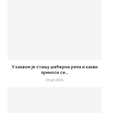
У каквом је стању шећерна репа и какви
приноси се...
29. јул 2026.