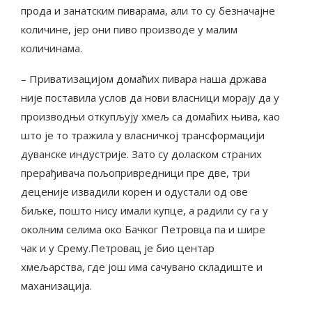
прода и занатским пиварама, али то су безначајне
количине, јер они пиво производе у малим
количинама.
– Приватизацијом домаћих пивара наша држава
није поставила услов да нови власници морају да у
производњи откупљују хмељ са домаћих њива, као
што је то тражила у власничкој трансформацији
дуванске индустрије. Зато су доласком страних
прерађивача пољопривредници пре две, три
деценије извадили корен и одустали од ове
биљке, пошто нису имали купце, а радили су га у
околним селима око Бачког Петровца па и шире
чак и у Срему.Петровац је био центар
хмељарства, где још има сачувано складиште и
маханизација.