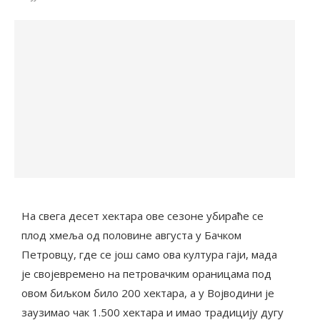
На свега десет хектара ове сезоне убираће се
плод хмеља од половине августа у Бачком
Петровцу, где се још само ова култура гаји, мада
је својевремено на петровачким ораницама под
овом биљком било 200 хектара, а у Војводини је
заузимао чак 1.500 хектара и имао традицију дугу