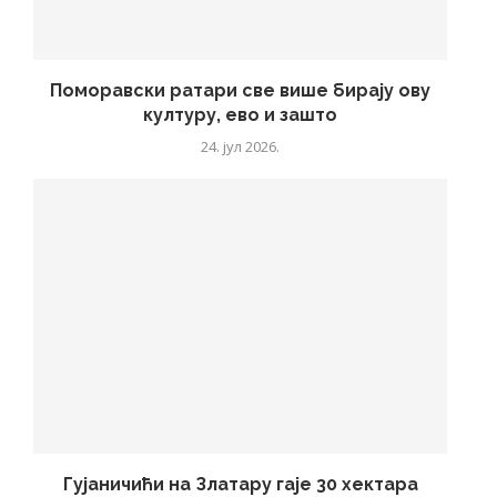
Поморавски ратари све више бирају ову
културу, ево и зашто
24. јул 2026.
Гујаничићи на Златару гаје 30 хектара