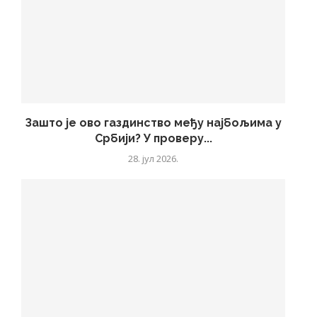
Зашто је ово газдинство међу најбољима у
Србији? У проверу...
28. јул 2026.