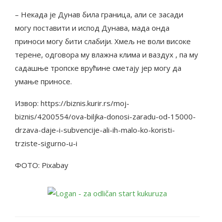
– Некада је Дунав била граница, али се засади
могу поставити и испод Дунава, мада онда
приноси могу бити слабији. Хмељ не воли високе
терене, одговора му влажна клима и ваздух , па му
садашње тропске врућине сметају јер могу да
умање приносе.
Извор: https://biznis.kurir.rs/moj-
biznis/4200554/ova-biljka-donosi-zaradu-od-15000-
drzava-daje-i-subvencije-ali-ih-malo-ko-koristi-
trziste-sigurno-u-i
ФОТО: Pixabay