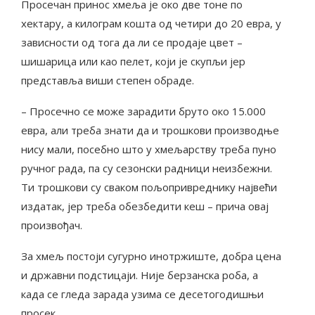
Просечан принос хмеља је око две тоне по
хектару, а килограм кошта од четири до 20 евра, у
зависности од тога да ли се продаје цвет –
шишарица или као пелет, који је скупљи јер
представља виши степен обраде.
– Просечно се може зарадити бруто око 15.000
евра, али треба знати да и трошкови производње
нису мали, посебно што у хмељарству треба пуно
ручног рада, па су сезонски радници неизбежни.
Ти трошкови су сваком пољопривреднику највећи
издатак, јер треба обезбедити кеш – прича овај
произвођач.
За хмељ постоји сугурно инотржиште, добра цена
и државни подстицаји. Није берзанска роба, а
када се гледа зарада узима се десетогодишњи
просек.