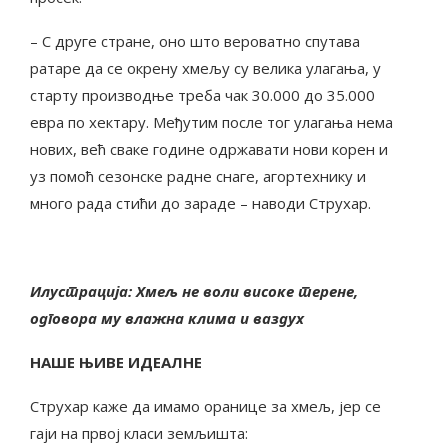
– С друге стране, оно што вероватно спутава
ратаре да се окрену хмељу су велика улагања, у
старту производње треба чак 30.000 до 35.000
евра по хектару. Међутим после тог улагања нема
нових, већ сваке године одржавати нови корен и
уз помоћ сезонске радне снаге, агортехнику и
много рада стићи до зараде – наводи Струхар.
Илустрација: Хмељ не воли високе терене,
одговора му влажна клима и ваздух
НАШЕ ЊИВЕ ИДЕАЛНЕ
Струхар каже да имамо оранице за хмељ, јер се
гаји на првој класи земљишта: