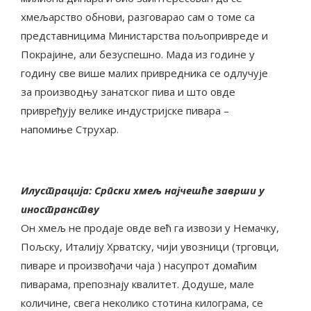
хмељарство обнови, разговарао сам о томе са
представницима Министарства пољопривреде и
Покрајине, али безуспешно. Мада из године у
годину све више малих привредника се одлучује
за производњу занатског пива и што овде
привређују велике индустријске пивара –
напомиње Струхар.
Илустрација: Српски хмељ најчешће заврши у
иностранству
Он хмељ не продаје овде већ га извози у Немачку,
Пољску, Италију Хрватску, чији увозници (трговци,
пиваре и произвођачи чаја ) насупрот домаћим
пиварама, препознају квалитет. Додуше, мале
количине, свега неколико стотина килограма, се