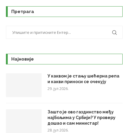
Претрага
Најновије
У каквом је стању шећерна репа
и какви приноси се очекују
29. јул 2026.
Зашто је ово газдинство међу
најбољима у Србији? У проверу
дошао и сам министар!
28. јул 2026.