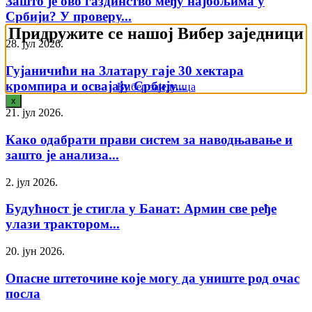
Зашто је ово газдинство међу најбољима у
Србији? У проверу...
Придружите се нашој Вибер заједници
28. јул 2026.
Гујаничићи на Златару гаје 30 хектара
кромпира и освајају Србију...
Вибер заједница
x
21. јул 2026.
Како одабрати прави систем за наводњавање и
зашто је анализа...
2. јул 2026.
Будућност је стигла у Банат: Армин све ређе
улази трактором...
20. јун 2026.
Опасне штеточине које могу да униште род очас
посла