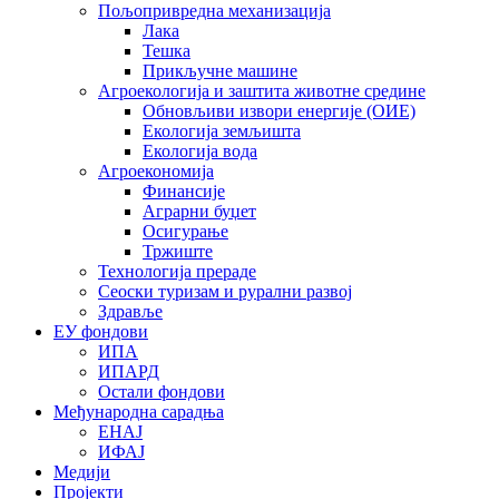
Пољопривредна механизација
Лака
Тешка
Прикључне машине
Агроекологија и заштита животне средине
Обновљиви извори енергије (ОИЕ)
Екологија земљишта
Екологија вода
Агроекономија
Финансије
Аграрни буџет
Осигурање
Тржиште
Технологија прераде
Сеоски туризам и рурални развој
Здравље
ЕУ фондови
ИПА
ИПАРД
Остали фондови
Међународна сарадња
ЕНАЈ
ИФАЈ
Медији
Пројекти