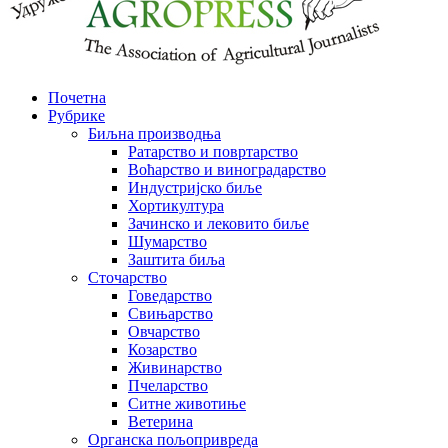
Почетна
Рубрике
Биљна производња
Ратарство и повртарство
Воћарство и виноградарство
Индустријско биље
Хортикултура
Зачинско и лековито биље
Шумарство
Заштита биља
Сточарство
Говедарство
Свињарство
Овчарство
Козарство
Живинарство
Пчеларство
Ситне животиње
Ветерина
Органска пољопривреда