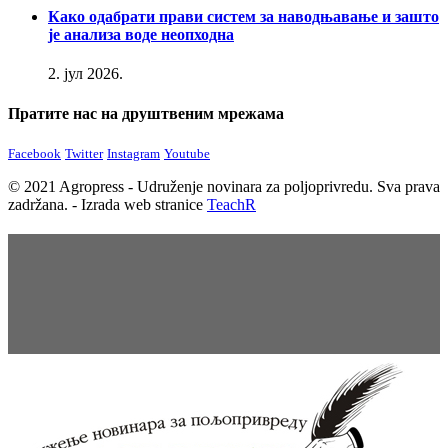
Како одабрати прави систем за наводњавање и зашто
је анализа воде неопходна
2. јул 2026.
Пратите нас на друштвеним мрежама
Facebook
Twitter
Instagram
Youtube
© 2021 Agropress - Udruženje novinara za poljoprivredu. Sva prava
zadržana. - Izrada web stranice
TeachR