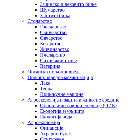
Зачинско и лековито биље
Шумарство
Заштита биља
Сточарство
Говедарство
Свињарство
Овчарство
Козарство
Живинарство
Пчеларство
Ситне животиње
Ветерина
Органска пољопривреда
Пољопривредна механизација
Лака
Тешка
Прикључне машине
Агроекологија и заштита животне средине
Обновљиви извори енергије (ОИЕ)
Екологија земљишта
Екологија вода
Агроекономија
Финансије
Аграрни буџет
Осигурање