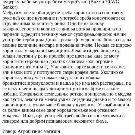
луцерку најбоље употребити метрибузин (Buzzin 70 WG,
Senkor).
Међутим, ове хербициде не треба користити на сопствену
руке већ се пре куповине и употребе треба консултовати са
стручњацима за заштиту биља. Они ће на основу
закоровљености и колико се дивља ротква проширила на
парцели одредити технику њеног сузбијања,односно начин
употребе хербицида.Дивља ротква је медоносна биљка и даље
велике количине нектара и полена за пчеле. Некада се широко
користила у народној медицини. Лековити део биљке су
млади листови у рано пролеће пре цветања када се могу
користити сирови као додатак салатама због огромне
количине витамина Ц. У лековите сврхе користи се и семе,
али након што у потпуности сазри крајем лета. Уколико се
користи у виду чаја помаже код лакших облика
бронхитиса,промуклости и кашља јер има моћ растварања, па
се накупљени шлајм у дисајним путевима брже и лакше
избаци. Измрвљено семе дивље роткве припремљено с медом
као густи, лековити мелем узима се једном дневно и то малом
кашичицом за отклањање болова у куковима. У комбинацији
са белим вином семе овог корова помаже код отежаног
мокрења. Ипак, пре употребе требало би се консултовати са
лекаром или добрим познаваоцем лековитог биља.
Извор: Агробизнис магазин