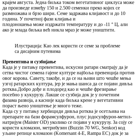
крајем августа. Једна биљка током вегетативног циклуса може
да произведе између 150 и 2.500 семенки преко којих се
размножава и брзо шири. Семе задржава клијавост и до 10
година. У почетној фази клијања и
плодоношења може издржати температуру и до -11 ° Ц, али
ако је млада биљка већ никла мраз је може уништити.
Илустрација: Као лек користи се семе за проблеме
са дисајним путевима
Превентива и сузбијање
Када је у питању превентива, искусни ратари сматрају да је
сетва чистог семена гајене културе најбоља превенција против
овог корова. Савету, такође, и да се на њиви што чешће мења
узгој ратарских култура, јер је мања шанса да се појави дивља
ротква.Добро дође и плодоред као и чешће фрезирање
посебно у кукурузу. Лакше се сузбија док је у почетним
фазама развоја, а касније када биљка крене у вегетативни
пораст њено уништење је много теже.
Када су у питању хербициди дивља ротква је осетљива на
препарате на бази форамсулфурон, плус јодосулфурон-метил-
натријум (Maister OD) уколико се појави у кукурузу. За соју се
користи кломазон, метрибузин (Buzzin 70 WG, Senkor) код
уљане репице кломазон (Komersant 4-E, Rampa EC) док је за