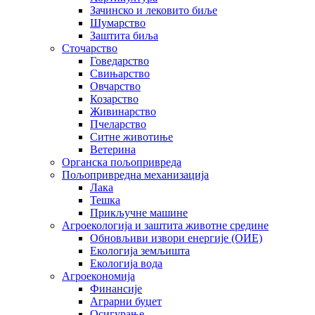
Зачинско и лековито биље
Шумарство
Заштита биља
Сточарство
Говедарство
Свињарство
Овчарство
Козарство
Живинарство
Пчеларство
Ситне животиње
Ветерина
Органска пољопривреда
Пољопривредна механизација
Лака
Тешка
Прикључне машине
Агроекологија и заштита животне средине
Обновљиви извори енергије (ОИЕ)
Екологија земљишта
Екологија вода
Агроекономија
Финансије
Аграрни буџет
Осигурање