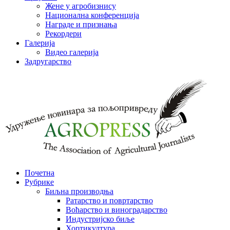
Жене у агробизнису
Национална конференција
Награде и признања
Рекордери
Галерија
Видео галерија
Задругарство
Почетна
Рубрике
Биљна производња
Ратарство и повртарство
Воћарство и виноградарство
Индустријско биље
Хортикултура