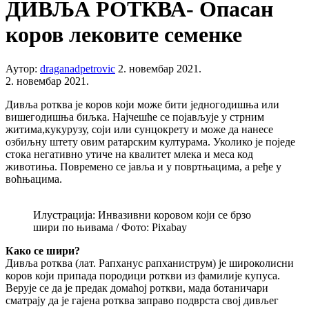
ДИВЉА РОТКВА- Опасан
коров лековите семенке
Аутор:
draganadpetrovic
2. новембар 2021.
2. новембар 2021.
Дивља ротква је коров који може бити једногодишња или
вишегодишња биљка. Најчешће се појављује у стрним
житима,кукурузу, соји или сунцокрету и може да нанесе
озбиљну штету овим ратарским културама. Уколико је поједе
стока негативно утиче на квалитет млека и меса код
животиња. Повремено се јавља и у повртњацима, а ређе у
воћњацима.
Илустрација: Инвазивни коровом који се брзо
шири по њивама / Фото: Pixabay
Како се шири?
Дивља ротква (лат. Рапханус рапханиструм) је широколисни
коров који припада породици роткви из фамилије купуса.
Верује се да је предак домаћој роткви, мада ботаничари
сматрају да је гајена ротква заправо подврста свој дивљег