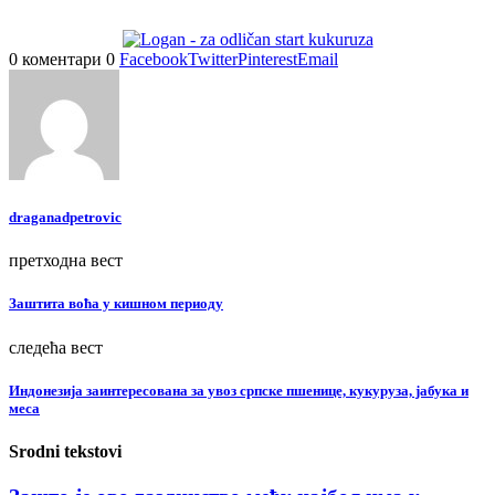
0 коментари
0
Facebook
Twitter
Pinterest
Email
draganadpetrovic
претходна вест
Заштита воћа у кишном периоду
следећа вест
Индонезијa заинтересована за увоз српске пшенице, кукуруза, јабука и
меса
Srodni tekstovi