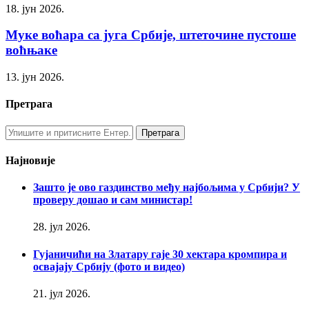
18. јун 2026.
Муке воћара са југа Србије, штеточине пустоше
воћњаке
13. јун 2026.
Претрага
Најновије
Зашто је ово газдинство међу најбољима у Србији? У
проверу дошао и сам министар!
28. јул 2026.
Гујаничићи на Златару гаје 30 хектара кромпира и
освајају Србију (фото и видео)
21. јул 2026.