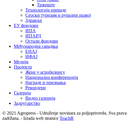
Тржиште
Технологија прераде
Сеоски туризам и рурални развој
Здравље
ЕУ фондови
ИПА
ИПАРД
Остали фондови
Међународна сарадња
ЕНАЈ
ИФАЈ
Медији
Пројекти
Жене у агробизнису
Национална конференција
Награде и признања
Рекордери
Галерија
Видео галерија
Задругарство
© 2021 Agropress - Udruženje novinara za poljoprivredu. Sva prava
zadržana. - Izrada web stranice
TeachR