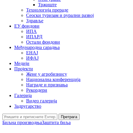
Тржиште
Технологија прераде
Сеоски туризам и рурални развој
Здравље
ЕУ фондови
ИПА
ИПАРД
Остали фондови
Међународна сарадња
ЕНАЈ
ИФАЈ
Медији
Пројекти
Жене у агробизнису
Национална конференција
Награде и признања
Рекордери
Галерија
Видео галерија
Задругарство
Претрага
Биљна производња
Заштита биља