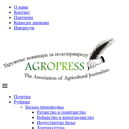
О нама
Контакт
Партнери
Корисни линкови
Импресум
Почетна
Рубрике
Биљна производња
Ратарство и повртарство
Воћарство и виноградарство
Индустријско биље
Хортикултура