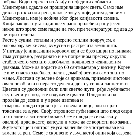
рођака. Води порекло из Азију и појединих области
Медитерана одакле се проширила широм света. Само име
дивља ротква или репа, како је зову у појединим деловима
Медитерана, име је добила због брзе клијавости семена.
Клија чак два пута годишње у рано пролеће и рану јесен
након што зрело семе падне на тло, при температури од два до
четири степена.
Расте у сувим, топлим и умерено топлим подручјем, а
одговарају му кисела, хумусна и растресита земљишта.
У питању је инвазивни коровом који се брзо шири по њивама.
Има усправно, разгранато и на попречном пресеку округло
стабло,често меснато задебљало, покривено чекињастим
длакама. Може да порасте до 60 сантиметара у висину. Корен
је вретенасто задебљао, налик домаћој роткви само знатно
мањи. Листови су зелене боје са дршкама, приземни листови
овалног облика и перасто дељени, док су горњи ланцетасти.
Цветови су двополни бели или светло жути, ређе љубичасти
скупљени у гроздасте издужене цвасти. Плодоноси од
пролећа до јесени и у време цветања и
стварања плода отровна је за говеда и овце, али и врло
токсична за људе. Своју отровност губи након што плод сазри
и отпадне са матичне биљке. Семе плода је се налази у
овалној, црвенкастој капсули и може да се користи као зачин.
Љуткастог је и оштрог укуса најчешће се употребљава као
замена за рен. Семе је скривено у љуспастој опни која сазрева