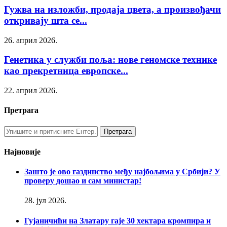
Гужва на изложби, продаја цвета, а произвођачи
откривају шта се...
26. април 2026.
Генетика у служби поља: нове геномске технике
као прекретница европске...
22. април 2026.
Претрага
Најновије
Зашто је ово газдинство међу најбољима у Србији? У
проверу дошао и сам министар!
28. јул 2026.
Гујаничићи на Златару гаје 30 хектара кромпира и