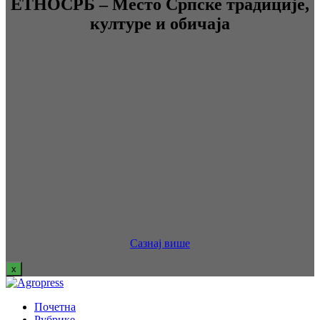
ЕТНОСРБ – Место Српске традиције,
културе и обичаја
Сазнај више
x
Почетна
Рубрике