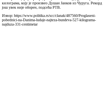
килограма, коју је произвео Душан Јанков из Чуруга. Рекорд
још увек није оборен, подсећа РТВ.
Извор: https://www.politika.rs/scc/clanak/487560/Proglaseni-
pobednici-na-Danima-ludaje-najteza-bundeva-527-kilograma-
najduza-331-centimetar