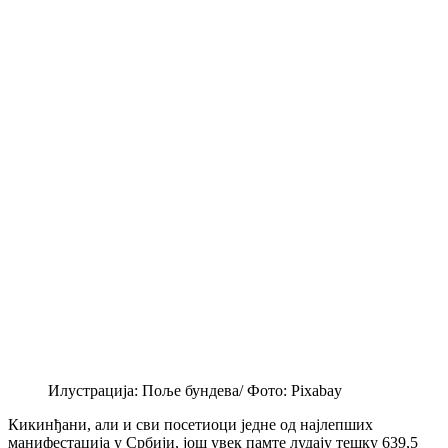
Илустрација: Поље бундева/ Фото: Pixabay
Кикинђани, али и сви посетиоци једне од најлепших
манифестација у Србији, још увек памте лудају тешку 639,5