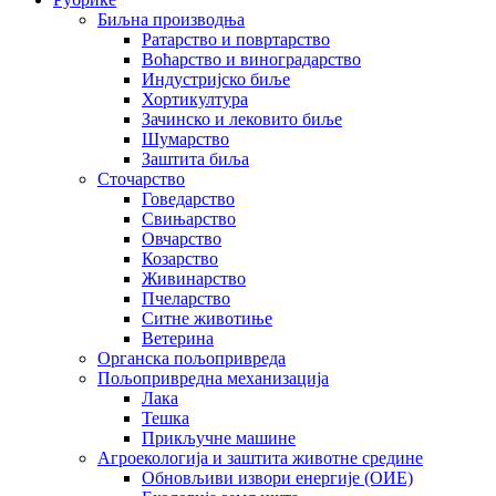
Биљна производња
Ратарство и повртарство
Воћарство и виноградарство
Индустријско биље
Хортикултура
Зачинско и лековито биље
Шумарство
Заштита биља
Сточарство
Говедарство
Свињарство
Овчарство
Козарство
Живинарство
Пчеларство
Ситне животиње
Ветерина
Органска пољопривреда
Пољопривредна механизација
Лака
Тешка
Прикључне машине
Агроекологија и заштита животне средине
Обновљиви извори енергије (ОИЕ)