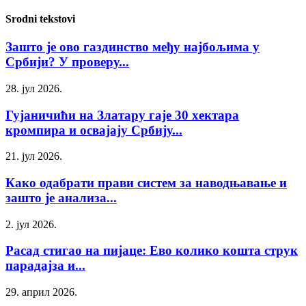
Srodni tekstovi
Зашто је ово газдинство међу најбољима у
Србији? У проверу...
28. јул 2026.
Гујаничићи на Златару гаје 30 хектара
кромпира и освајају Србију...
21. јул 2026.
Како одабрати прави систем за наводњавање и
зашто је анализа...
2. јул 2026.
Расад стигао на пијаце: Ево колико кошта струк
парадајза и...
29. април 2026.