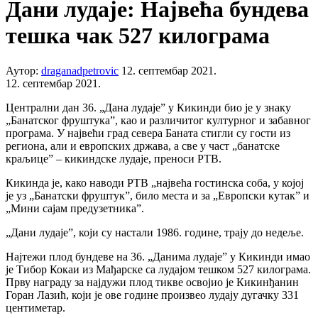
Дани лудаје: Највећа бундева
тешка чак 527 килограма
Аутор:
draganadpetrovic
12. септембар 2021.
12. септембар 2021.
Централни дан 36. „Дана лудаје” у Кикинди био је у знаку
„Банатског фруштука”, као и различитог културног и забавног
програма. У највећи град севера Баната стигли су гости из
региона, али и европских држава, а све у част „банатске
краљице” – кикиндске лудаје, преноси РТВ.
Кикинда је, како наводи РТВ „највећа гостинска соба, у којој
је уз „Банатски фруштук”, било места и за „Европски кутак” и
„Мини сајам предузетника”.
„Дани лудаје”, који су настали 1986. године, трају до недеље.
Најтежи плод бундеве на 36. „Данима лудаје” у Кикинди имао
је Тибор Кокаи из Мађарске са лудајом тешком 527 килограма.
Прву награду за најдужи плод тикве освојио је Кикинђанин
Горан Лазић, који је ове године произвео лудају дугачку 331
центиметар.