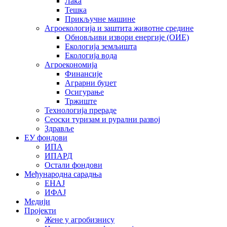
Лака
Тешка
Прикључне машине
Агроекологија и заштита животне средине
Обновљиви извори енергије (ОИЕ)
Екологија земљишта
Екологија вода
Агроекономија
Финансије
Аграрни буџет
Осигурање
Тржиште
Технологија прераде
Сеоски туризам и рурални развој
Здравље
ЕУ фондови
ИПА
ИПАРД
Остали фондови
Међународна сарадња
ЕНАЈ
ИФАЈ
Медији
Пројекти
Жене у агробизнису