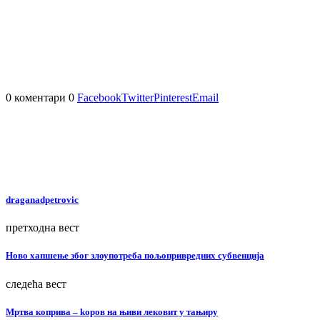
0 коментари
0
Facebook
Twitter
Pinterest
Email
draganadpetrovic
претходна вест
Ново хапшење због злоупотреба пољопривредних субвенција
следећа вест
Мртва коприва – kоров на њиви лековит у тањиру