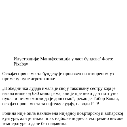
Илустрација: Манифестација у част бундеве/ Фото:
Pixabay
Освајач првог места бундеву је произвео на отвореном уз
примену пуне агротехнике.
„Победничка лудаја имала је своју такозвану сестру која је
имала више од 630 килограма, али је пре неки дан потпуно
пукла и нисмо могли да је донесемо”, рекао је Тибор Кокаи,
освајач првог места за најтежу лудају, наводи РТВ.
Година није била наклоњена ниједној повртарској и воћарској
култури, али је тиква ипак најбоље поднела екстремно високе
температуре и дане без падавина.