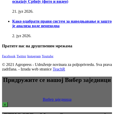
освајају Србију (фото и видео)
21. јул 2026.
Како одабрати прави систем за наводњавање и зашто
је анализа воде неопходна
2. јул 2026.
Пратите нас на друштвеним мрежама
Facebook
Twitter
Instagram
Youtube
© 2021 Agropress - Udruženje novinara za poljoprivredu. Sva prava
zadržana. - Izrada web stranice
TeachR
Придружите се нашој Вибер заједници
Вибер заједница
x