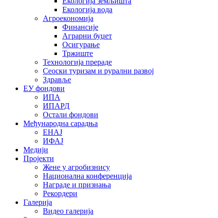
Екологија земљишта
Екологија вода
Агроекономија
Финансије
Аграрни буџет
Осигурање
Тржиште
Технологија прераде
Сеоски туризам и рурални развој
Здравље
ЕУ фондови
ИПА
ИПАРД
Остали фондови
Међународна сарадња
ЕНАЈ
ИФАЈ
Медији
Пројекти
Жене у агробизнису
Национална конференција
Награде и признања
Рекордери
Галерија
Видео галерија