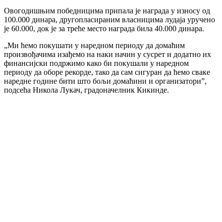
Овогодишњим победницима припала је награда у износу од
100.000 динара, другопласираним власницима лудаја уручено
је 60.000, док је за треће место награда била 40.000 динара.
„Ми ћемо покушати у наредном периоду да домаћим
произвођачима изађемо на наки начин у сусрет и додатно их
финансијски подржимо како би покушали у наредном
периоду да оборе рекорде, тако да сам сигуран да ћемо сваке
наредне године бити што бољи домаћини и организатори”,
подсећа Никола Лукач, градоначелник Кикинде.