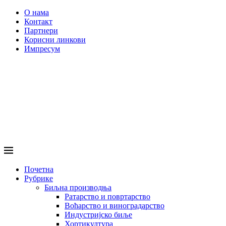
О нама
Контакт
Партнери
Корисни линкови
Импресум
Почетна
Рубрике
Биљна производња
Ратарство и повртарство
Воћарство и виноградарство
Индустријско биље
Хортикултура