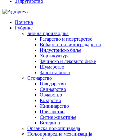
Задругарство
Почетна
Рубрике
Биљна производња
Ратарство и повртарство
Воћарство и виноградарство
Индустријско биље
Хортикултура
Зачинско и лековито биље
Шумарство
Заштита биља
Сточарство
Говедарство
Свињарство
Овчарство
Козарство
Живинарство
Пчеларство
Ситне животиње
Ветерина
Органска пољопривреда
Пољопривредна механизација