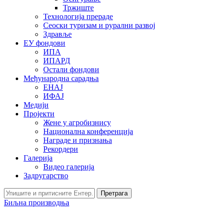
Тржиште
Технологија прераде
Сеоски туризам и рурални развој
Здравље
ЕУ фондови
ИПА
ИПАРД
Остали фондови
Међународна сарадња
ЕНАЈ
ИФАЈ
Медији
Пројекти
Жене у агробизнису
Национална конференција
Награде и признања
Рекордери
Галерија
Видео галерија
Задругарство
Претрага
Биљна производња