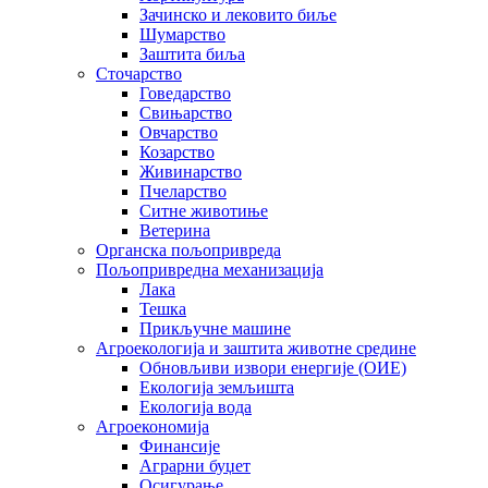
Зачинско и лековито биље
Шумарство
Заштита биља
Сточарство
Говедарство
Свињарство
Овчарство
Козарство
Живинарство
Пчеларство
Ситне животиње
Ветерина
Органска пољопривреда
Пољопривредна механизација
Лака
Тешка
Прикључне машине
Агроекологија и заштита животне средине
Обновљиви извори енергије (ОИЕ)
Екологија земљишта
Екологија вода
Агроекономија
Финансије
Аграрни буџет
Осигурање