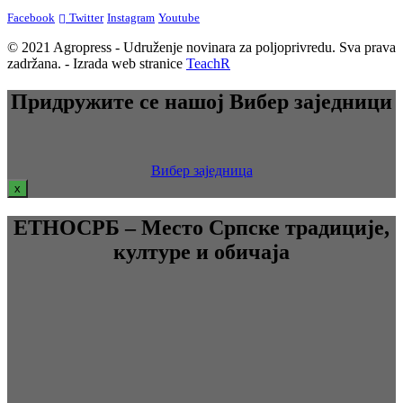
Facebook
Twitter
Instagram
Youtube
© 2021 Agropress - Udruženje novinara za poljoprivredu. Sva prava
zadržana. - Izrada web stranice
TeachR
Придружите се нашој Вибер заједници
Вибер заједница
x
ЕТНОСРБ – Место Српске традиције,
културе и обичаја