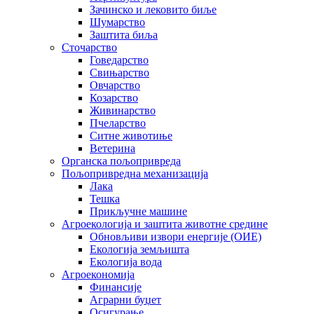
Зачинско и лековито биље
Шумарство
Заштита биља
Сточарство
Говедарство
Свињарство
Овчарство
Козарство
Живинарство
Пчеларство
Ситне животиње
Ветерина
Органска пољопривреда
Пољопривредна механизација
Лака
Тешка
Прикључне машине
Агроекологија и заштита животне средине
Обновљиви извори енергије (ОИЕ)
Екологија земљишта
Екологија вода
Агроекономија
Финансије
Аграрни буџет
Осигурање