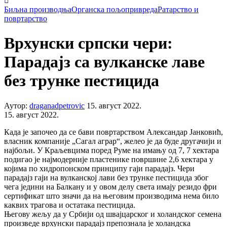
Биљна производња
Органска пољопривреда
Ратарство и
повртарство
Врхунски српски чери:
Парадајз са вулканске лаве
без трунке пестицида
Аутор:
draganadpetrovic
15. август 2022.
15. август 2022.
Када је започео да се бави повртарством Александар Јанковић,
власник компаније „Сагал аграр“, желео је да буде другачији и
најбољи. У Краљевцима поред Руме на имању од 7, 7 хектара
подигао је најмодерније пластенике површине 2,6 хектара у
којима по хидропонском принципу гаји парадајз. Чери
парадајз гаји на вулканској лави без трунке пестицида због
чега једини на Балкану и у овом делу света имају резидо фри
сертификат што значи да на његовим производима нема било
каквих трагова и остатака пестицида.
Његову жељу да у Србији од швајцарског и холандског семена
произведе врхунски парадајз препознала је холандска