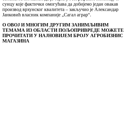
сунцу које фактички омогућава да добијемо један овакав
производ врхунског квалитета – закључио је Александар
Јанковић власник компаније „Сагал аграр“.
О ОВОЈ И МНОГИМ ДРУГИМ ЗАНИМЉИВИМ
ТЕМАМА ИЗ ОБЛАСТИ ПОЉОПРИВРЕДЕ МОЖЕТЕ
ПРОЧИТАТИ У НАЈНОВИЈЕМ БРОЈУ АГРОБИЗНИС
МАГАЗИНА