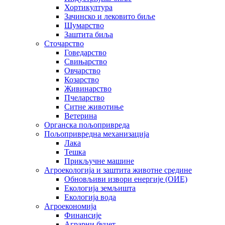
Хортикултура
Зачинско и лековито биље
Шумарство
Заштита биља
Сточарство
Говедарство
Свињарство
Овчарство
Козарство
Живинарство
Пчеларство
Ситне животиње
Ветерина
Органска пољопривреда
Пољопривредна механизација
Лака
Тешка
Прикључне машине
Агроекологија и заштита животне средине
Обновљиви извори енергије (ОИЕ)
Екологија земљишта
Екологија вода
Агроекономија
Финансије
Аграрни буџет