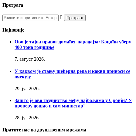
Претрага
Најновије
Ово је тајна правог домаћег парадајза: Коцићи уберу
400 тона годишње
7. август 2026.
У каквом је стању шећерна репа и какви приноси се
очекују
29. јул 2026.
Зашто је ово газдинство међу најбољима у Србији? У
проверу дошао и сам министар!
28. јул 2026.
Пратите нас на друштвеним мрежама