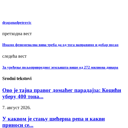
draganadpetrovic
претходна вест
Имамо феноменална вина треба да од тога направимо и добар посао
следећа вест
За уређење пољопривредног земљишта више од 272 милиона динара
Srodni tekstovi
Ово је тајна правог домаћег парадајза: Коцићи
уберу 400 тона...
7. август 2026.
У каквом је стању шећерна репа и какви
приноси се...