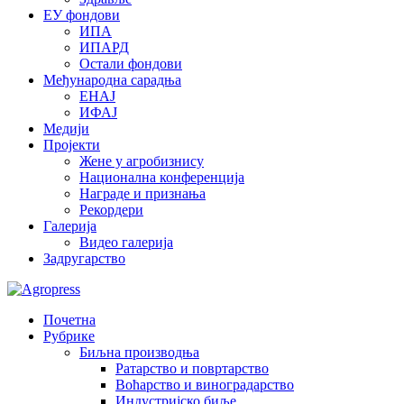
ЕУ фондови
ИПА
ИПАРД
Остали фондови
Међународна сарадња
ЕНАЈ
ИФАЈ
Медији
Пројекти
Жене у агробизнису
Национална конференција
Награде и признања
Рекордери
Галерија
Видео галерија
Задругарство
Почетна
Рубрике
Биљна производња
Ратарство и повртарство
Воћарство и виноградарство
Индустријско биље