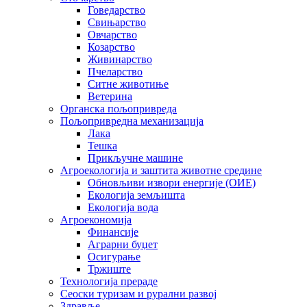
Говедарство
Свињарство
Овчарство
Козарство
Живинарство
Пчеларство
Ситне животиње
Ветерина
Органска пољопривреда
Пољопривредна механизација
Лака
Тешка
Прикључне машине
Агроекологија и заштита животне средине
Обновљиви извори енергије (ОИЕ)
Екологија земљишта
Екологија вода
Агроекономија
Финансије
Аграрни буџет
Осигурање
Тржиште
Технологија прераде
Сеоски туризам и рурални развој
Здравље