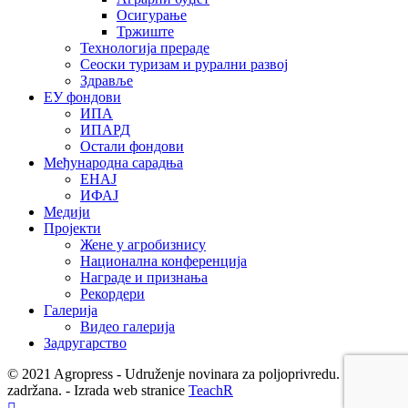
Осигурање
Тржиште
Технологија прераде
Сеоски туризам и рурални развој
Здравље
ЕУ фондови
ИПА
ИПАРД
Остали фондови
Међународна сарадња
ЕНАЈ
ИФАЈ
Медији
Пројекти
Жене у агробизнису
Национална конференција
Награде и признања
Рекордери
Галерија
Видео галерија
Задругарство
© 2021 Agropress - Udruženje novinara za poljoprivredu. Sva prava
zadržana. - Izrada web stranice
TeachR