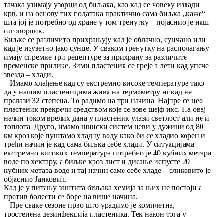
тачака узимају узорци од биљака, као кад се човеку извади
крв, и на основу тих података практично сама биљка „каже“
шта јој је потребно од хране у том тренутку – појаснио је наш
саговорник.
Биљке се различито прихрањују кад је облачно, сунчано или
кад је изузетно јако сунце. У сваком тренутку на располагању
имају спремне три рецептуре за прихрану за различите
временске прилике. Зими пластеник се греје а лети кад упече
звезда – хлади.
– Имамо хлађење кад су екстремно високе температуре тако
да у нашим пластеницима жива на термометру никад не
прелази 32 степена. То радимо на три начина. Најпре се цео
пластеник прекречи средством које се зове шејф икс. На овај
начин током врелих дана у пластеник улази светлост али не и
топлота. Друго, имамо шински систем цеви у дужини од 80
км кроз које пуштамо хладну воду како би се хладио корен и
трећи начин је кад сама биљка себе хлади. У ситуацијама
екстремно високих температура потребно је 40 кубних метара
воде по хектару, а биљке кроз лист и дисање испусте 20
кубних метара воде и тај начин саме себе хладе – сликовито је
објаснио Јанковић.
Кад је у питању заштита биљака хемија за њих не постоји а
против болести се боре на више начина.
– Пре сваке сезоне прво што урадимо је комплетна,
тростепена дезинфекција пластеника. Тек након тога у