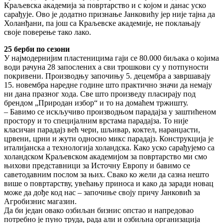
Краљевска академија за повртарство и с којом и данас уско
сарађује. Ово је додатно признање Јанковићу јер није тајна да
Холанђани, па још са Краљевске академије, не поклањају
своје поверење тако лако.
25 берби по сезони
У најмодернијим пластеницима гаји се 80.000 биљака о којима
води рачуна 28 запослених а сви трошкови су у потпуности
покривени. Производњу започињу 5. децембра а завршавају
15. новембра наредне године што практично значи да немају
ни дана празног хода. Све што произведу пласирају под
брендом „Природан избор“ и то на домаћем тржишту.
– Бавимо се искључиво производњом парадајза у заштићеном
простору и то специјалним врстама парадајза. То није
класичан парадајз већ чери, шљивар, коктел, наранџасти,
црвени, црни и жути односно микс парадајз. Конструкција је
италијанска а технологија холандска. Како уско сарађујемо са
холандском Краљевском академијом за повртарство ми смо
њихови представници за Источну Европу и бавимо се
саветодавним послом за њих. Свако ко жели да сазна нешто
више о повртарству, увећању приноса и како да заради новац
може да дође код нас – започиње своју причу Јанковић за
Агробизнис магазин.
Да би један овако озбиљан бизнис опстао и напредовао
потребно је пуно труда, рада али и озбиљна организација