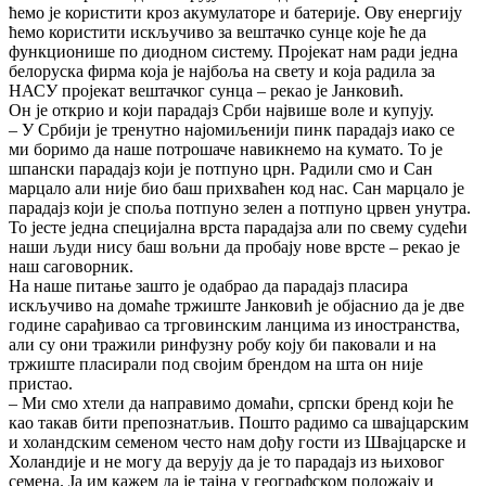
ћемо је користити кроз акумулаторе и батерије. Ову енергију
ћемо користити искључиво за вештачко сунце које ће да
функционише по диодном систему. Пројекат нам ради једна
белоруска фирма која је најбоља на свету и која радила за
НАСУ пројекат вештачког сунца – рекао је Јанковић.
Он је открио и који парадајз Срби највише воле и купују.
– У Србији је тренутно најомиљенији пинк парадајз иако се
ми боримо да наше потрошаче навикнемо на кумато. То је
шпански парадајз који је потпуно црн. Радили смо и Сан
марцало али није био баш прихваћен код нас. Сан марцало је
парадајз који је споља потпуно зелен а потпуно црвен унутра.
То јесте једна специјална врста парадајза али по свему судећи
наши људи нису баш вољни да пробају нове врсте – рекао је
наш саговорник.
На наше питање зашто је одабрао да парадајз пласира
искључиво на домаће тржиште Јанковић је објаснио да је две
године сарађивао са трговинским ланцима из иностранства,
али су они тражили ринфузну робу коју би паковали и на
тржиште пласирали под својим брендом на шта он није
пристао.
– Ми смо хтели да направимо домаћи, српски бренд који ће
као такав бити препознатљив. Пошто радимо са швајцарским
и холандским семеном често нам дођу гости из Швајцарске и
Холандије и не могу да верују да је то парадајз из њиховог
семена. Ја им кажем да је тајна у географском положају и