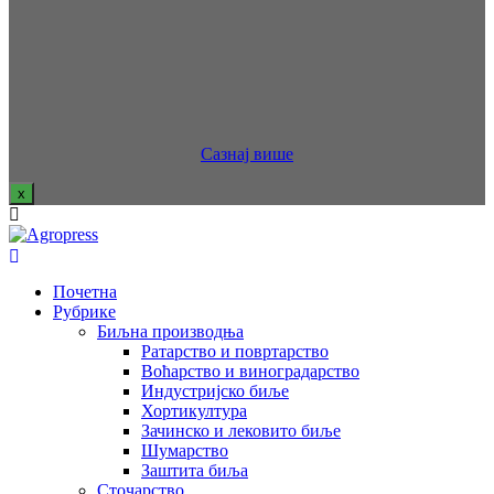
Сазнај више
x
Почетна
Рубрике
Биљна производња
Ратарство и повртарство
Воћарство и виноградарство
Индустријско биље
Хортикултура
Зачинско и лековито биље
Шумарство
Заштита биља
Сточарство