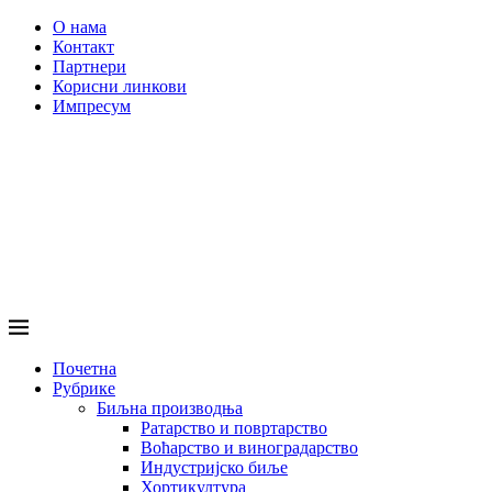
О нама
Контакт
Партнери
Корисни линкови
Импресум
Почетна
Рубрике
Биљна производња
Ратарство и повртарство
Воћарство и виноградарство
Индустријско биље
Хортикултура