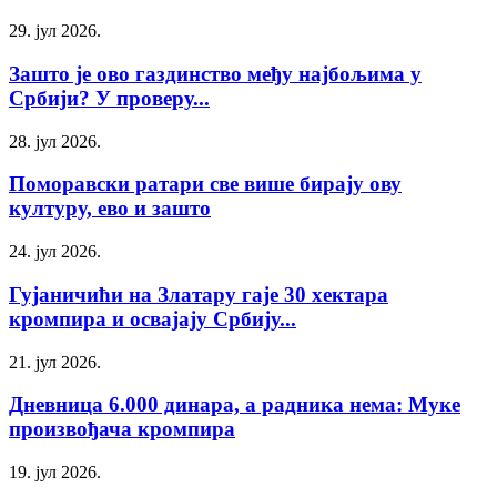
29. јул 2026.
Зашто је ово газдинство међу најбољима у
Србији? У проверу...
28. јул 2026.
Поморавски ратари све више бирају ову
културу, ево и зашто
24. јул 2026.
Гујаничићи на Златару гаје 30 хектара
кромпира и освајају Србију...
21. јул 2026.
Дневница 6.000 динара, а радника нема: Муке
произвођача кромпира
19. јул 2026.