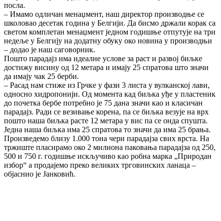
посла.
– Имамо одличан менаџмент, наш директор производње се
школовао десетак година у Белгији. Да бисмо држали корак са
светом комплетан менаџмент једном годишње отпутује на три
недеље у Белгију на додатну обуку око новина у производњи
– додао је наш саговорник.
Пошто парадајз има идеалне услове за раст и развој биљке
достижу висину од 12 метара и имају 25 спратова што значи
да имају чак 25 берби.
– Расад нам стиже из Грчке у фази 3 листа у вулканској лави,
односно хидропонији. Од момента кад биљка уђе у пластеник
до почетка бербе потребно је 75 дана значи као и класичан
парадајз. Ради се везивање корена, па се биљка везује на врх
пошто наша биљка расте 12 метара у вис па се онда спушта.
Једна наша биљка има 25 спратова то значи да има 25 брања.
Произведемо близу 1.000 тона чери парадајза свих врста. На
тржиште пласирамо око 2 милиона паковања парадајза од 250,
500 и 750 г. годишње искључиво као робна марка „Природан
избор“ а продајемо преко великих трговинских ланаца –
објаснио је Јанковић.