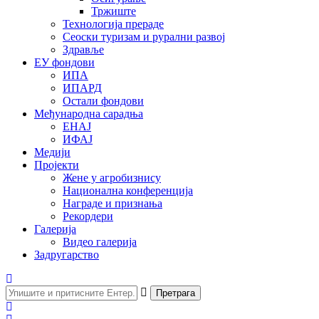
Тржиште
Технологија прераде
Сеоски туризам и рурални развој
Здравље
ЕУ фондови
ИПА
ИПАРД
Остали фондови
Међународна сарадња
ЕНАЈ
ИФАЈ
Медији
Пројекти
Жене у агробизнису
Национална конференција
Награде и признања
Рекордери
Галерија
Видео галерија
Задругарство
Претрага