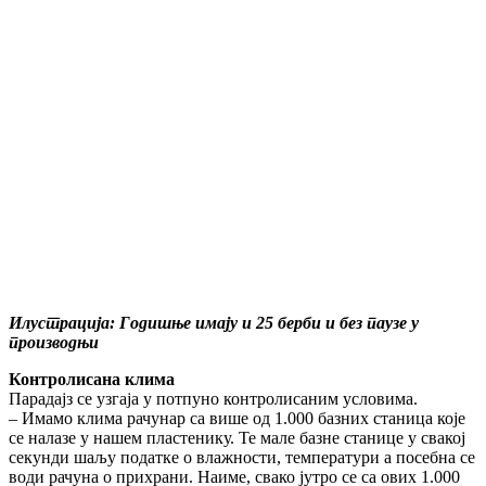
Илустрација: Годишње имају и 25 берби и без паузе у
производњи
Контролисана клима
Парадајз се узгаја у потпуно контролисаним условима.
– Имамо клима рачунар са више од 1.000 базних станица које
се налазе у нашем пластенику. Те мале базне станице у свакој
секунди шаљу податке о влажности, температури а посебна се
води рачуна о прихрани. Наиме, свако јутро се са ових 1.000