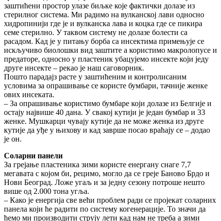
заштићени простор улазе биљке које фактички долазе из
стерилног система. Ми радимо на вулканској лави односно
хидропинији где је и вулканска лава и коцка где се пикира
семе стерилно. У таквом систему не долазе болести са
расадом. Кад је у питању борба са инсектима примењује се
искључиво биолошки вид заштите а користимо макролопусе и
предаторе, односно у пластеник убацујемо инсекте који једу
друге инсекте – рекао је наш саговорник.
Пошто парадајз расте у заштићеним и контролисаним
условима за опрашивање се користе бумбари, тачније женке
ових инсеката.
– За опрашивање користимо бумбаре који долазе из Белгије и
остају највише 40 дана. У свакој кутији је један бумбар и 33
женке. Мушкарци чувају кутије да не може женка из друге
кутије да уђе у њихову и кад заврше посао враћају се – додао
је он.
Соларни панели
За грејање пластеника зими користе енергану снаге 7,7
мегавата с којом би, рецимо, могло да се греје Баново Брдо и
Нови Београд. Ложе угаљ и за једну сезону потроше нешто
више од 2.000 тона угља.
– Како је енергија све већи проблем ради се пројекат соларних
панела који ће радити по систему когенерације. То значи да
ћемо ми производити струју лети кад нам не треба а зими