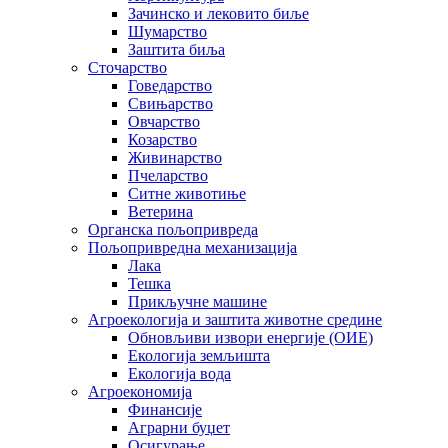
Зачинско и лековито биље
Шумарство
Заштита биља
Сточарство
Говедарство
Свињарство
Овчарство
Козарство
Живинарство
Пчеларство
Ситне животиње
Ветерина
Органска пољопривреда
Пољопривредна механизација
Лака
Тешка
Прикључне машине
Агроекологија и заштита животне средине
Обновљиви извори енергије (ОИЕ)
Екологија земљишта
Екологија вода
Агроекономија
Финансије
Аграрни буџет
Осигурање