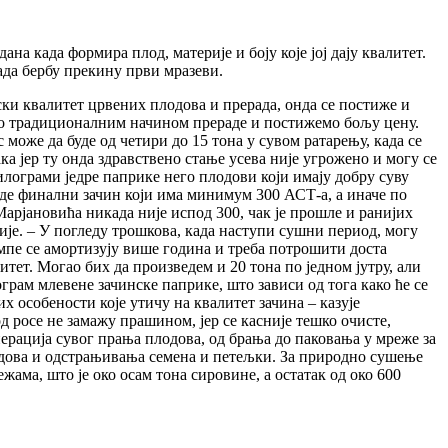
а када формира плод, материје и боју које јој дају квалитет.
када бербу прекину први мразеви.
ски квалитет црвених плодова и прерада, онда се постиже и
жемо традиционалним начином прераде и постижемо бољу цену.
 може да буде од четири до 15 тона у сувом ратарењу, када се
ка јер ту онда здравствено стање усева није угрожено и могу се
килограми једре паприке него плодови који имају добру суву
еде финални зачин који има минимум 300 АСТ-а, а иначе по
арјановића никада није испод 300, чак је прошле и ранијих
ије. – У погледу трошкова, када наступи сушни период, могу
пумпе се амортизују више година и треба потрошити доста
тет. Могао бих да произведем и 20 тона по једном јутру, али
рам млевене зачинске паприке, што зависи од тога како ће се
х особености које утичу на квалитет зачина – казује
од росе не замажу прашином, јер се касније тешко очисте,
рација сувог прања плодова, од брања до паковања у мреже за
плодова и одстрањивања семена и петељки. За природно сушење
ама, што је око осам тона сировине, а остатак од око 600