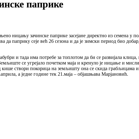
инске паприке
ено ницању зачинске паприке засејане директно из семена у п
ва да паприку сеје већ 26 сезона и да је зимски период био доб
набубри и тада има потребе за топлотом да би се развијала клица,
мљиште се угрејало почетком маја и кренуло је ницање и мислим 
 од кише створи покорица на земљишту она се скида грабљицама и 
.априла, а једне године тек 21.маја – објашњава Марјановић.