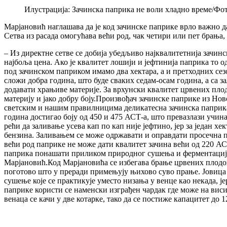
Илустрација: Зачинска паприка не воли хладно време/Фот
Марјановић наглашава да је код зачинске паприке врло важно да
Сетва из расада омогућава већи род, чак четири или пет брања, 
– Из директне сетве се добија убедљиво најквалитетнија зачинс
најбоља цена. Ако је квалитет лошији и јефтинија паприка то
под зачинском паприком имамо два хектара, а и претходних сезо
сложи добра година, што буде сваких седам-осам година, а са з
додавати храњиве материје. За врхунски квалитет црвених плодо
материју и јако добру боју.Произвођач зачинске паприке из Но
светским и нашим правилницима деликатесна зачинска паприка 
година достигао боју од 450 и 475 АСТ-а, што превазлази учин
рећи да заливање усева кап по кап није јефтино, јер за један х
бензина. Заливањем се може одржавати и оправдати просечна про
већи род паприке не може дати квалитет зачина већи од 220 АС
паприка понашати приликом природног сушења и ферментације кој
Марјановић.Код Марјановића се избегава брање црвених плодова 
поготово што у преради примењују њихово суво прање. Јовица 
сушење које се практикује уместо низања у венце као некада, 
паприке користи се наменски изграђен чардак где може на висин
венаца се качи у две котарке, тако да се постиже капацитет до 