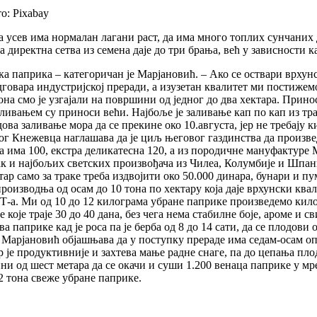
о: Pixabay
 усев има нормалан лагани раст, да има много топлих сунчаних дан
а директна сетва из семена даје до три брања, већ у зависности 
ка паприка – категоричан је Марјановић. – Ако се оствари врхун
 одговара индустријској преради, а изузетан квалитет ми пости
на смо је узгајали на површини од једног до два хектара. Принос
аливањем су приноси већи. Најбоље је заливање кап по кап из тра
ва заливање мора да се прекине око 10.августа, јер не требају 
вог Кнежевца наглашава да је циљ његовог газдинства да произв
има 100, екстра деликатесна 120, а из породичне мануфактуре М
ак и најбољих светских произвођача из Чилеа, Колумбије и Шпан
ектар само за траке треба издвојити око 50.000 динара, бунари и 
изводња од осам до 10 тона по хектару која даје врхунски квали
Т-а. Ми од 10 до 12 килограма убране паприке произведемо килог
е траје 30 до 40 дана, без чега нема стабилне боје, ароме и сви
паприке кад је роса па је берба од 8 до 14 сати, да се плодови 
Марјановић објашњава да у поступку прераде има седам-осам опе
јер је продуктивније и захтева мање радне снаге, па до цепања 
и од шест метара да се окачи и суши 1.200 венаца паприке у мреж
12 тона свеже убране паприке.