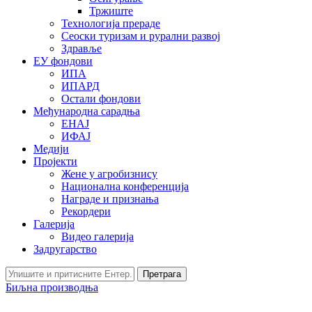
Тржиште
Технологија прераде
Сеоски туризам и рурални развој
Здравље
ЕУ фондови
ИПА
ИПАРД
Остали фондови
Међународна сарадња
ЕНАЈ
ИФАЈ
Медији
Пројекти
Жене у агробизнису
Национална конференција
Награде и признања
Рекордери
Галерија
Видео галерија
Задругарство
Претрага
Биљна производња