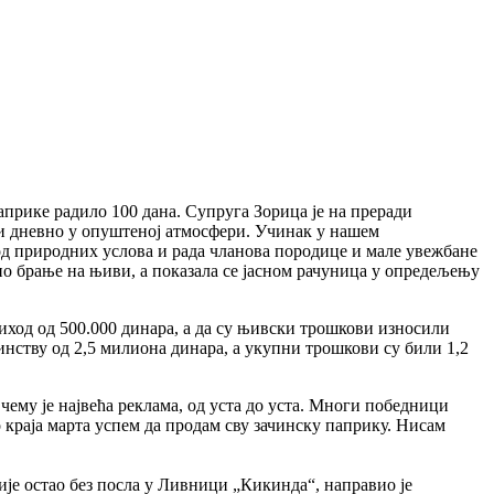
априке радило 100 дана. Супруга Зорица је на преради
ати дневно у опуштеној атмосфери. Учинак у нашем
од природних услова и рада чланова породице и мале увежбане
но брање на њиви, а показала се јасном рачуница у опредељењу
иход од 500.000 динара, а да су њивски трошкови износили
динству од 2,5 милиона динара, а укупни трошкови су били 1,2
ему је највећа реклама, од уста до уста. Многи победници
 краја марта успем да продам сву зачинску паприку. Нисам
је остао без посла у Ливници „Кикинда“, направио је