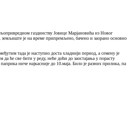
ољопривредном газдинству Јовице Марјановића из Новог
ар, земљиште је на време припремљено, бачено и заорано основно
 међутим тада је наступио доста хладнији период, а семену је
да ће све бити у реду, неће доћи до заостајања у порасту
паприка ниче најкасније до 10.маја. Било је разних прилика, па