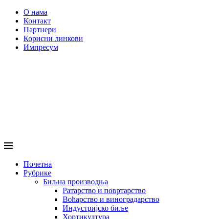
О нама
Контакт
Партнери
Корисни линкови
Импресум
Почетна
Рубрике
Биљна производња
Ратарство и повртарство
Воћарство и виноградарство
Индустријско биље
Хортикултура