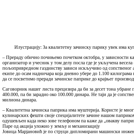
Илустрацију: За квалитетну зачинску парику увек има ку
– Прераду обично почињемо почетком октобра, у зависности кад
организатор и учесник у том делу посла где је укључена весел
пољопривредном газдинству зависи искључиво од сопственог а
екипе до осам надничара која дневно убере до 1.100 килограм
да се посветимо преради зачинске паприке до крајњег произво
Саговорник нашег листа прецизира да би за десет тона убране
400.000, па би зарадио око 100.000 динара. Не таји да је сопс
милиона динара.
– Квалитетна зачинска паприка има муштерија. Користе је мног
кулинарских фешти своје специјалитете зачине нашом паприком 
одушевљен када неко зове телефоном па каже да „овакву паприк
Паре од акција уложио у земљу и механизацију
Јовица Марјановић је по струци дипломирани машински инжењер