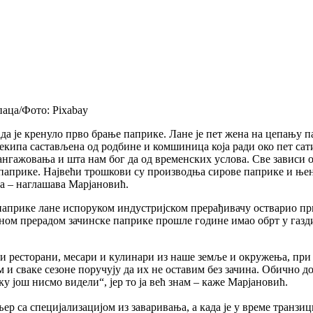
паца/Фото: Pixabay
а је кренуло прво брање паприке. Лане је пет жена на цепању п
а екипа састављена од родбине и комшиница која ради око пет с
нгажовања и шта нам бог да од временских услова. Све зависи 
а паприке. Највећи трошкови су производња сирове паприке и ње
да – наглашава Марјановић.
 паприке лане испоруком индустријском прерађивачу остварио пр
твеном прерадом зачинске паприке прошле године имао обрт у газ
и ресторани, месари и кулинари из наше земље и окружења, при ч
и сваке сезоне поручују да их не оставим без зачина. Обично до
у још нисмо видели“, јер то ја већ знам – каже Марјановић.
 са специјализацијом из заваривања, а када је у време транзици