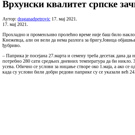
Врхунски квалитет српске зач
Аутор:
draganadpetrovic
17. мај 2021.
17. мај 2021.
Прохладно и променљиво пролећно време није баш било наклоњ
Кнежевца, али он вели да нема разлога за бригу.Јовица објашња
ђубриво.
– Паприка је посејана 27.марта и семену треба десетак дана да 
потребно 280 сати средњих дневних температура да би никло. Зе
усева. Обично се услови за ницање створе око 1.маја, а ако се
када су услови били добри редови паприке су се указали већ 24