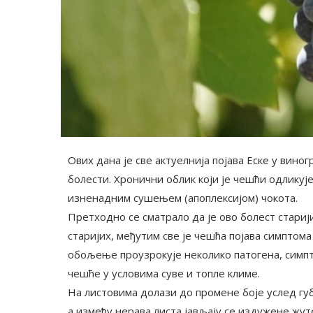
Ових дана је све актуелнија појава Еске у вино
болести. Хронични облик који је чешћи одликуј
изненадним сушењем (апоплексијом) чокота.
Претходно се сматрало да је ово болест стариј
старијих, међутим све је чешћа појава симптом
обољење проузрокује неколико патогена, симпт
чешће у условима суве и топле климе.
На листовима долази до промене боје услед губ
а између нерава листа јављају се издужене жу