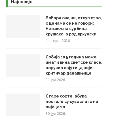
Најновије
Воћари очајни, откуп стао,
о ценама се не говори:
Неизвесна судбина
крушака, а род врхунски
1. август 2026.
Србија за 5 година може
имати вина светске класе,
поручио најутицајнији
критичар данашњице
31. јул 2026.
Старе сорте јабука
постале су суво злато на
пијацама
30. јул 2026.