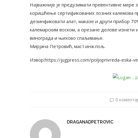
Најважније је предузимати превентивне мере за
коришћење сертификованих лозних калемова п
дезинфиковати алат, маказе и други прибор 7
калемарским воском, а орезане делове изнети 
винограда и њихово спаљивање.
Мирјана Петровић, маст.инж.пољ.
Извор:https://jugpress.com/poljoprivreda-eska-vi
0 комента
DRAGANADPETROVIC