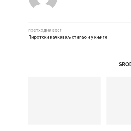
претходна вест
Пиротски качкаваљ стигао и у књиге
SRO