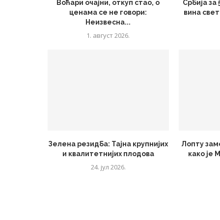
Воћари очајни, откуп стао, о
Србија за
ценама се не говори:
вина свет
Неизвесна...
1. август 2026.
Зелена резидба: Тајна крупнијих
Лопту зам
и квалитетнијих плодова
како је 
24. јул 2026.