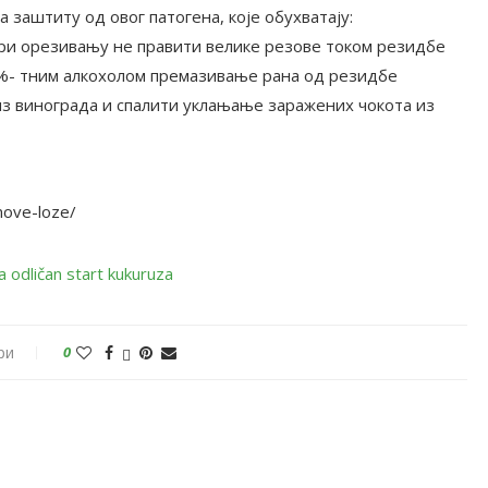
 заштиту од овог патогена, које обухватају:
ри орезивању не правити велике резове током резидбе
0%- тним алкохолом премазивање рана од резидбе
из винограда и спалити уклањање заражених чокота из
nove-loze/
ри
0