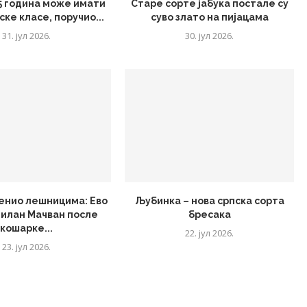
 5 година може имати
Старе сорте јабука постале су
ске класе, поручио...
суво злато на пијацама
31. јул 2026.
30. јул 2026.
енио лешницима: Ево
Љубинка – нова српска сорта
Милан Мачван после
бресака
кошарке...
22. јул 2026.
23. јул 2026.