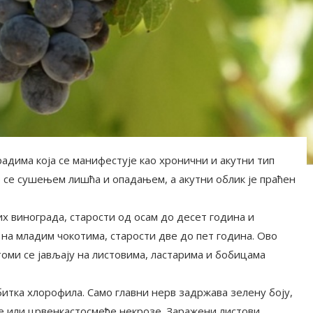
градима која се манифестује као хронични и акутни тип
е се сушењем лишћа и опадањем, а акутни облик је праћен
их винограда, старости од осам до десет година и
а на младим чокотима, старости две до пет година. Ово
оми се јављају на листовима, ластарима и бобицама
итка хлорофила. Само главни нерв задржава зелену боју,
те или црвенкастосмеђе некрозе. Заражени листови