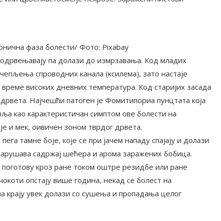
ронична фаза болести/ Фото: Pixabay
е одрвењавају па долази до измрзавања. Код младих
чепљења спроводних канала (ксилема), зато настаје
 време високих дневних температура. Код старијих засада
 дрвета. Најчешћи патоген је Фомитипориа пунцтата која
авља као карактеристичан симптом ове болести на
је и мек, оивичен зоном тврдог дрвета.
ега тамне боје, које се при јачем нападу спајају и долази
нарушава садржај шећера и арома заражених бобица.
 поготову кроз ране током оштре резидбе или ране
окоти опстају више година, некад се болест на
на крају увек долази со сушења и пропадања целог