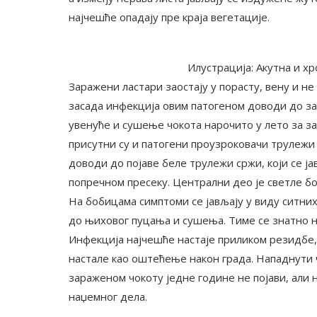
најчешће опадају пре краја вегетације.
Илустрација: Акутна и х
Заражени ластари заостају у порасту, вену и н
засада инфекција овим патогеном доводи до за
увенуће и сушење чокота нарочито у лето за за
присутни су и патогени проузроковачи трулежи
доводи до појаве беле трулежи сржи, који се ј
попречном пресеку. Централни део је светле бо
На бобицама симптоми се јављају у виду ситних п
до њиховог пуцања и сушења. Тиме се знатно 
Инфекција најчешће настаје приликом резидбе,
настале као оштећење након града. Нападнути ч
зараженом чокоту једне године не појави, али 
наџемног дела.