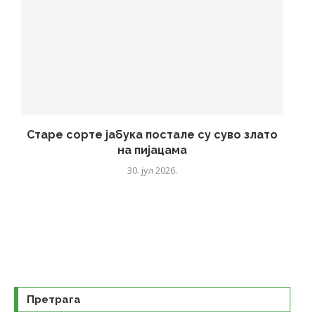
Старе сорте јабука постале су суво злато
на пијацама
30. јул 2026.
Претрага