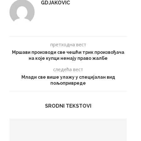
GDJAKOVIC
претходна вест
Мршави производи све чешћи трик произвођача
на које купци немају право жалбе
следећа вест
Млади све више улажу у специјалан вид
пољопривреде
SRODNI TEKSTOVI