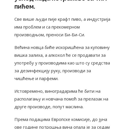
пићем.
Све више људи пије крафт пиво, а индустрија
има проблем и са прекомерном
производњом, преноси Би-Би-Си.
Већина новца биће искоришћена за куповину
вишка залиха, а алкохол ће се продавати за
употребу у производима као што су средства
за дезинфекцију руку, производи за
чишћење и парфеми.
Истовремено, виноградарима ће бити на
располагању и новчана помоћ за прелазак на
друге производе, попут маслина.
Према подацима Европске комисије, до јуна
ове године потрошња вина опала је за седам