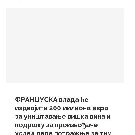
ФРАНЦУСКА влада ће
издвојити 200 милиона евра
за уништавање вишка вина и
подршку за произвођаче
услед пада потражње за тим