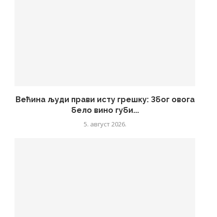
Већина људи прави исту грешку: Због овога
бело вино губи...
5. август 2026.