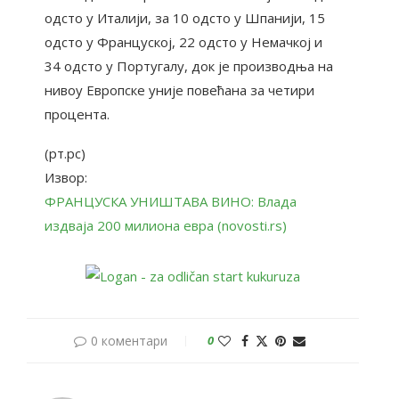
одсто у Италији, за 10 одсто у Шпанији, 15
одсто у Француској, 22 одсто у Немачкој и
34 одсто у Португалу, док је производња на
нивоу Европске уније повећана за четири
процента.
(рт.рс)
Извор:
ФРАНЦУСКА УНИШТАВА ВИНО: Влада
издваја 200 милиона евра (novosti.rs)
0 коментари
0