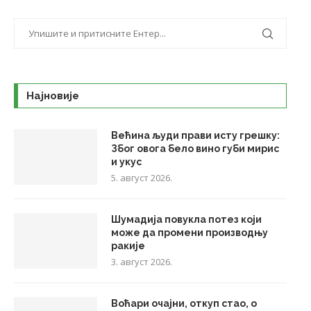
Најновије
Већина људи прави исту грешку:
Због овога бело вино губи мирис
и укус
5. август 2026.
Шумадија повукла потез који
може да промени производњу
ракије
3. август 2026.
Воћари очајни, откуп стао, о