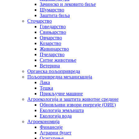
Зачинско и лековито биље
Шумарство
Заштита биља
Сточарство
Говедарство
Свињарство
Овчарство
Козарство
Живинарство
Пчеларство
Ситне животиње
Ветерина
Органска пољопривреда
Пољопривредна механизација
Лака
Тешка
Прикључне машине
Агроекологија и заштита животне средине
Обновљиви извори енергије (ОИЕ)
Екологија земљишта
Екологија вода
Агроекономија
Финансије
Аграрни буџет
Осигурање