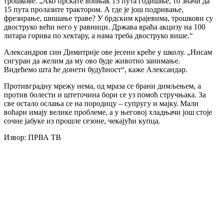
трошкове. „Ако прскате воћњак 15 пута годишње, то значи да
15 пута пролазите трактором. А где је још подривање,
фрезирање, шишање траве? У брдским крајевима, трошкови су
двоструко већи него у равници. Држава враћа акцизу на 100
литара горива по хектару, а нама треба двоструко више.“
Александров син Димитрије ове јесени креће у школу. „Нисам
сигуран да желим да му ово буде животно занимање.
Видећемо шта ће донети будућност“, каже Александар.
Противградну мрежу нема, од мраза се брани димљењем, а
против болести и штеточина бори се уз помоћ стручњака. За
све остало ослања се на породицу – супругу и мајку. Мали
воћари имају велике проблеме, а у његовој хладњачи још стоје
сочне јабуке из прошле сезоне, чекајући купца.
Извор: ПРВА ТВ