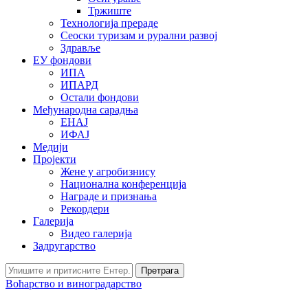
Тржиште
Технологија прераде
Сеоски туризам и рурални развој
Здравље
ЕУ фондови
ИПА
ИПАРД
Остали фондови
Међународна сарадња
ЕНАЈ
ИФАЈ
Медији
Пројекти
Жене у агробизнису
Национална конференција
Награде и признања
Рекордери
Галерија
Видео галерија
Задругарство
Претрага
Воћарство и виноградарство