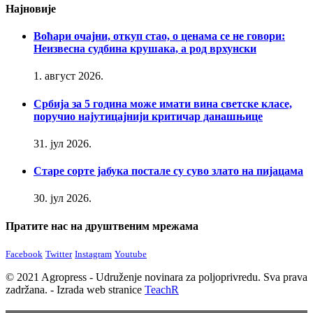
Најновије
Воћари очајни, откуп стао, о ценама се не говори:
Неизвесна судбина крушака, а род врхунски
1. август 2026.
Србија за 5 година може имати вина светске класе,
поручио најутицајнији критичар данашњице
31. јул 2026.
Старе сорте јабука постале су суво злато на пијацама
30. јул 2026.
Пратите нас на друштвеним мрежама
Facebook
Twitter
Instagram
Youtube
© 2021 Agropress - Udruženje novinara za poljoprivredu. Sva prava
zadržana. - Izrada web stranice
TeachR