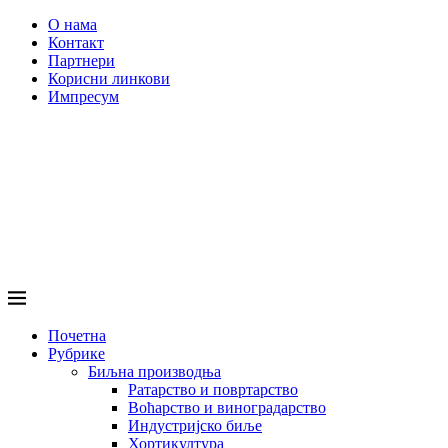
О нама
Контакт
Партнери
Корисни линкови
Импресум
Почетна
Рубрике
Биљна производња
Ратарство и повртарство
Воћарство и виноградарство
Индустријско биље
Хортикултура