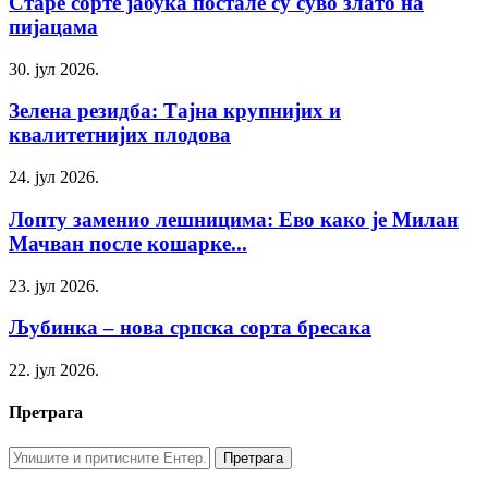
Старе сорте јабука постале су суво злато на
пијацама
30. јул 2026.
Зелена резидба: Тајна крупнијих и
квалитетнијих плодова
24. јул 2026.
Лопту заменио лешницима: Ево како је Милан
Мачван после кошарке...
23. јул 2026.
Љубинка – нова српска сорта бресака
22. јул 2026.
Претрага