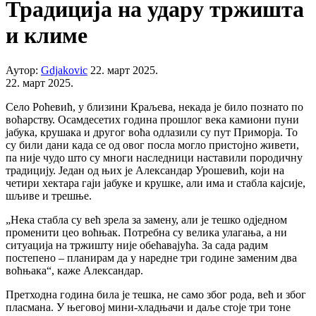
Традиција на удару тржишта
и климе
Аутор:
Gdjakovic
22. март 2025.
22. март 2025.
Село Роћевић, у близини Краљева, некада је било познато по
воћарству. Осамдесетих година прошлог века камиони пуни
јабука, крушака и другог воћа одлазили су пут Приморја. То
су били дани када се од овог посла могло пристојно живети,
па није чудо што су многи наследници наставили породичну
традицију. Један од њих је Александар Урошевић, који на
четири хектара гаји јабуке и крушке, али има и стабла кајсије,
шљиве и трешње.
„Нека стабла су већ зрела за замену, али је тешко одједном
променити цео воћњак. Потребна су велика улагања, а ни
ситуација на тржишту није обећавајућа. За сада радим
постепено – планирам да у наредне три године заменим два
воћњака“, каже Александар.
Претходна година била је тешка, не само због рода, већ и због
пласмана. У његовој мини-хладњачи и даље стоје три тоне