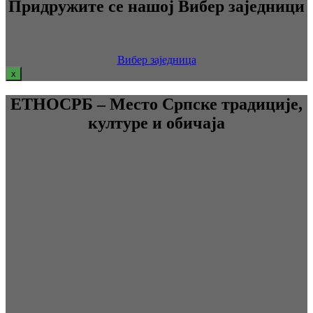
Придружите се нашој Вибер заједници
Вибер заједница
x
ЕТНОСРБ – Место Српске традиције,
културе и обичаја