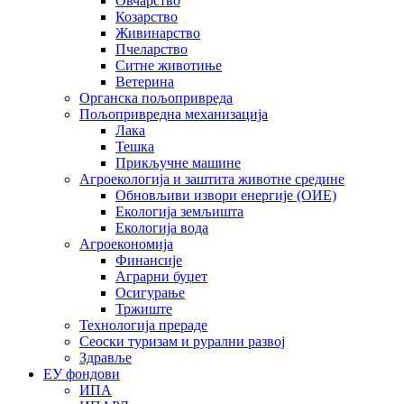
Овчарство
Козарство
Живинарство
Пчеларство
Ситне животиње
Ветерина
Органска пољопривреда
Пољопривредна механизација
Лака
Тешка
Прикључне машине
Агроекологија и заштита животне средине
Обновљиви извори енергије (ОИЕ)
Екологија земљишта
Екологија вода
Агроекономија
Финансије
Аграрни буџет
Осигурање
Тржиште
Технологија прераде
Сеоски туризам и рурални развој
Здравље
ЕУ фондови
ИПА