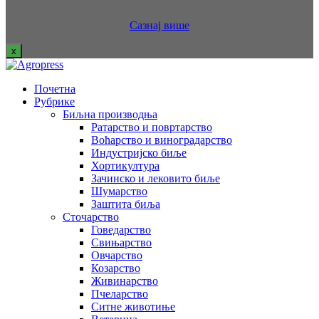
Сазнај више
x
Почетна
Рубрике
Биљна производња
Ратарство и повртарство
Воћарство и виноградарство
Индустријско биље
Хортикултура
Зачинско и лековито биље
Шумарство
Заштита биља
Сточарство
Говедарство
Свињарство
Овчарство
Козарство
Живинарство
Пчеларство
Ситне животиње