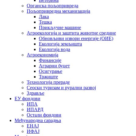
Ветерина
Органска пољопривреда
Пољопривредна механизација
Лака
Тешка
Прикључне машине
Агроекологија и заштита животне средине
Обновљиви извори енергије (ОИЕ)
Екологија земљишта
Екологија вода
Агроекономија
Финансије
Аграрни буџет
Осигурање
Тржиште
Технологија прераде
Сеоски туризам и рурални развој
Здравље
ЕУ фондови
ИПА
ИПАРД
Остали фондови
Међународна сарадња
ЕНАЈ
ИФАЈ