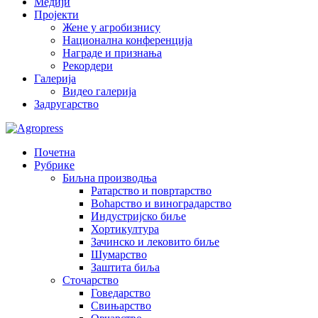
Медији
Пројекти
Жене у агробизнису
Национална конференција
Награде и признања
Рекордери
Галерија
Видео галерија
Задругарство
Почетна
Рубрике
Биљна производња
Ратарство и повртарство
Воћарство и виноградарство
Индустријско биље
Хортикултура
Зачинско и лековито биље
Шумарство
Заштита биља
Сточарство
Говедарство
Свињарство