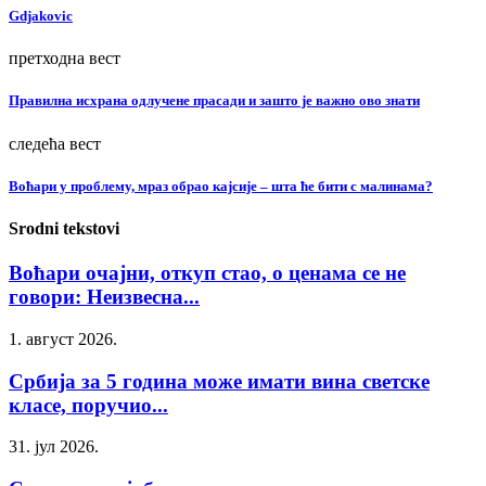
Gdjakovic
претходна вест
Правилна исхрана одлучене прасади и зашто је важно ово знати
следећа вест
Воћари у проблему, мраз обрао кајсије – шта ће бити с малинама?
Srodni tekstovi
Воћари очајни, откуп стао, о ценама се не
говори: Неизвесна...
1. август 2026.
Србија за 5 година може имати вина светске
класе, поручио...
31. јул 2026.