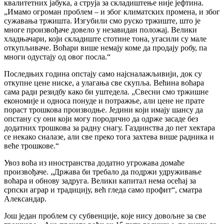
квалитетних јабука, а струја за складиштење није јефтина.
„Имамо огроман проблем – и због климатских промена, и због
сужавања тржишта. Изгубили смо руско тржиште, што је
многе произвођаче довело у незавидан положај. Велики
хладњачари, који складиште стотине тона, угасили су мале
откупљиваче. Воћари више немају коме да продају робу, па
многи одустају од овог посла.“
Последњих година опстају само најсналажљивији, док су
откупне цене ниске, а улагања све скупља. Већина воћара
сама ради резидбу како би уштедела. „Свесни смо тржишне
економије и односа понуде и потражње, али цене не прате
пораст трошкова производње. Једини који имају шансу да
опстану су они који могу породично да одрже засаде без
додатних трошкова за радну снагу. Газдинства до пет хектара
се некако сналазе, али све преко тога захтева више радника и
веће трошкове.“
Увоз воћа из иностранства додатно угрожава домаће
произвођаче. „Држава би требало да подржи удруживање
воћара и обнову задруга. Велики капитал нема осећај за
српски аграр и традицију, већ гледа само профит“, сматра
Александар.
Још један проблем су субвенције, које нису довољне за све