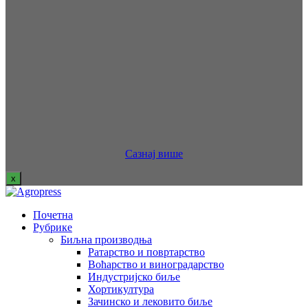
Сазнај више
x
Почетна
Рубрике
Биљна производња
Ратарство и повртарство
Воћарство и виноградарство
Индустријско биље
Хортикултура
Зачинско и лековито биље