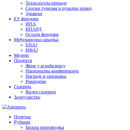
Технологија прераде
Сеоски туризам и рурални развој
Здравље
ЕУ фондови
ИПА
ИПАРД
Остали фондови
Међународна сарадња
ЕНАЈ
ИФАЈ
Медији
Пројекти
Жене у агробизнису
Национална конференција
Награде и признања
Рекордери
Галерија
Видео галерија
Задругарство
Почетна
Рубрике
Биљна производња