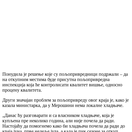
Понудила је решење које су пољопривредници подржали – да
на откупним местима буде присутна пољопривредна
инспекција која ће контролисати квалитет вишње, односно
процену квалитета.
Други значајан проблем за пољопривреду овог краја је, како је
казала министарка, да у Мерошини нема локалне хладњаче.
„Данас ћу разговарати и са власником хладњаче, која је
купљена пре неколико година, али није почела да ради.
Настојаћу да помогнемо како би хладњача почела да ради до
краја јуна, прве недеље јула, а када је пик сезоне за откуп