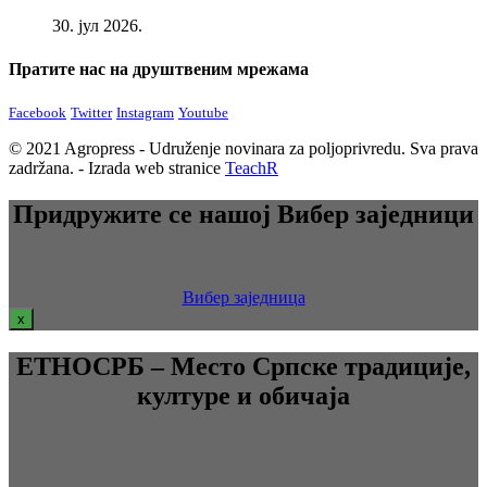
30. јул 2026.
Пратите нас на друштвеним мрежама
Facebook
Twitter
Instagram
Youtube
© 2021 Agropress - Udruženje novinara za poljoprivredu. Sva prava
zadržana. - Izrada web stranice
TeachR
Придружите се нашој Вибер заједници
Вибер заједница
x
ЕТНОСРБ – Место Српске традиције,
културе и обичаја