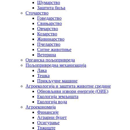
Шумарство
Заштита биља
Сточарство
Говедарство
Свињарство
Овчарство
Козарство
Живинарство
Пчеларство
Ситне животиње
Ветерина
Органска пољопривреда
Пољопривредна механизација
Лака
Тешка
Прикључне машине
Агроекологија и заштита животне средине
Обновљиви извори енергије (ОИЕ)
Екологија земљишта
Екологија вода
Агроекономија
Финансије
Аграрни буџет
Осигурање
Тржиште