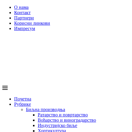
О нама
Контакт
Партнери
Корисни линкови
Импресум
Почетна
Рубрике
Биљна производња
Ратарство и повртарство
Воћарство и виноградарство
Индустријско биље
Хортикултура