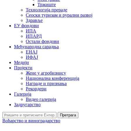
Тржиште
Технологија прераде
Сеоски туризам и рурални развој
Здравље
ЕУ фондови
ИПА
ИПАРД
Остали фондови
Међународна сарадња
ЕНАЈ
ИФАЈ
Медији
Пројекти
Жене у агробизнису
Национална конференција
Награде и признања
Рекордери
Галерија
Видео галерија
Задругарство
Претрага
Воћарство и виноградарство