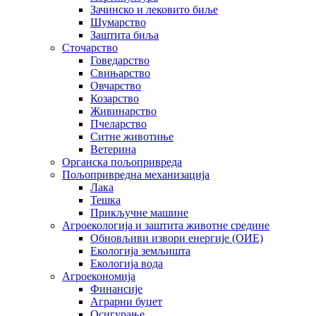
Зачинско и лековито биље
Шумарство
Заштита биља
Сточарство
Говедарство
Свињарство
Овчарство
Козарство
Живинарство
Пчеларство
Ситне животиње
Ветерина
Органска пољопривреда
Пољопривредна механизација
Лака
Тешка
Прикључне машине
Агроекологија и заштита животне средине
Обновљиви извори енергије (ОИЕ)
Екологија земљишта
Екологија вода
Агроекономија
Финансије
Аграрни буџет
Осигурање