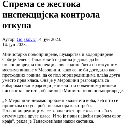
Спрема се жестока
инспекцијска контрола
откупа
Аутор:
Gdjakovic
14. јун 2023.
14. јун 2023.
Министарка пољопривреде, шумарства и водопривреде
Србије Јелена Танасковић најавила је данас да ће
пољопривредна инспекција ове године бити на откупним
местима вишње у Мерошини, како се не би догодило као
претходних година, да се пољопривредницима плаћа друга
уместо прва класа. Она је у Мерошини разговарала са
воћарима овог краја који је познат по облачинској вишњи
високог квалитета, објавило је Министарство пољопривреде.
„У Мерошини немамо проблем квалитета воћа, већ што се
приликом откупа роба не класира како треба.
Пољопривредницима се за квалитет прве класе плаћа у
откупу цена друге класе. И то је први највећи проблем овог
краја”, рекла је Танасковићева након састанка.