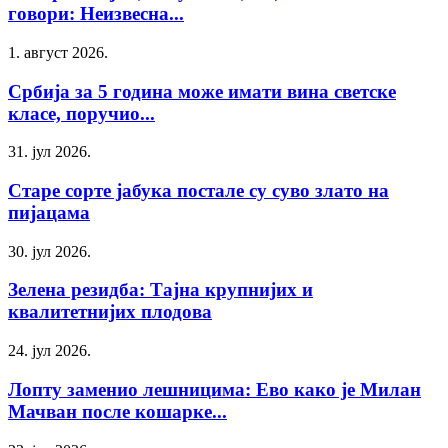
говори: Неизвесна...
1. август 2026.
Србија за 5 година може имати вина светске
класе, поручио...
31. јул 2026.
Старе сорте јабука постале су суво злато на
пијацама
30. јул 2026.
Зелена резидба: Тајна крупнијих и
квалитетнијих плодова
24. јул 2026.
Лопту заменио лешницима: Ево како је Милан
Мачван после кошарке...