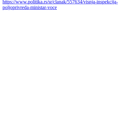
https://www.politika.rs/sr/clanak/557634/visnja-inspekcija-
poljoprivreda-ministar-voce