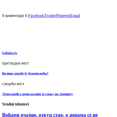
0 коментари
0
Facebook
Twitter
Pinterest
Email
Gdjakovic
претходна вест
Колико зарађују берачи воћа?
следећа вест
Лепосавић о цени малине и стању на тржишту
Srodni tekstovi
Воћари очајни, откуп стао, о ценама се не