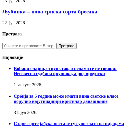
23. јул 2026.
Љубинка – нова српска сорта бресака
22. јул 2026.
Претрага
Најновије
Воћари очајни, откуп стао, о ценама се не говори:
Неизвесна судбина крушака, а род врхунски
1. август 2026.
Србија за 5 година може имати вина светске класе,
поручио најутицајнији критичар данашњице
31. јул 2026.
Старе сорте јабука постале су суво злато на пијацама