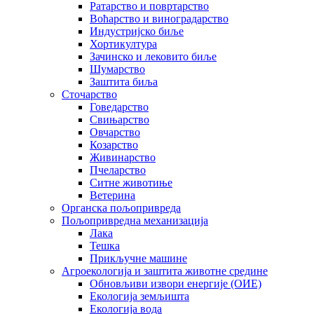
Ратарство и повртарство
Воћарство и виноградарство
Индустријско биље
Хортикултура
Зачинско и лековито биље
Шумарство
Заштита биља
Сточарство
Говедарство
Свињарство
Овчарство
Козарство
Живинарство
Пчеларство
Ситне животиње
Ветерина
Органска пољопривреда
Пољопривредна механизација
Лака
Тешка
Прикључне машине
Агроекологија и заштита животне средине
Обновљиви извори енергије (ОИЕ)
Екологија земљишта
Екологија вода