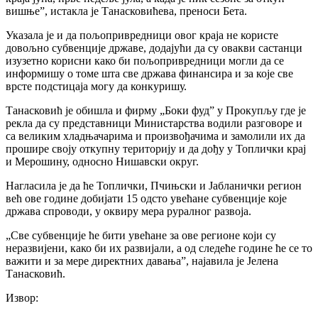
вишње”, истакла је Танасковићева, преноси Бета.
Указала је и да пољопривредници овог краја не користе
довољно субвенције државе, додајући да су овакви састанци
изузетно корисни како би пољопривредници могли да се
информишу о томе шта све држава финансира и за које све
врсте подстицаја могу да конкуришу.
Танасковић је обишла и фирму „Боки фуд” у Прокупљу где је
рекла да су представници Министарства водили разговоре и
са великим хладњачарима и произвођачима и замолили их да
прошире своју откупну територију и да дођу у Топлички крај
и Мерошину, односно Нишавски округ.
Нагласила је да ће Топлички, Пчињски и Јабланички регион
већ ове године добијати 15 одсто увећане субвенције које
држава спроводи, у оквиру мера руралног развоја.
„Све субвенције ће бити увећане за ове регионе који су
неразвијени, како би их развијали, а од следеће године ће се то
важити и за мере директних давања”, најавила је Јелена
Танасковић.
Извор: