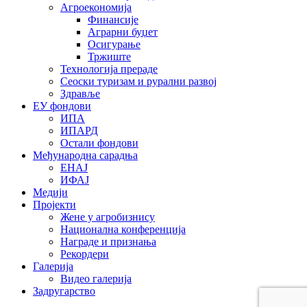
Агроекономија
Финансије
Аграрни буџет
Осигурање
Тржиште
Технологија прераде
Сеоски туризам и рурални развој
Здравље
ЕУ фондови
ИПА
ИПАРД
Остали фондови
Међународна сарадња
ЕНАЈ
ИФАЈ
Медији
Пројекти
Жене у агробизнису
Национална конференција
Награде и признања
Рекордери
Галерија
Видео галерија
Задругарство