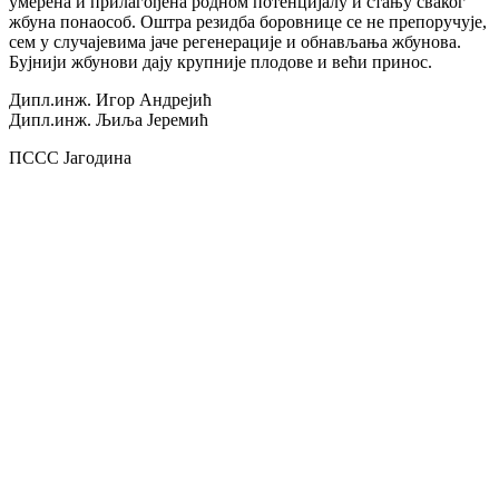
умерена и прилагођена родном потенцијалу и стању сваког
жбуна понаособ. Оштра резидба боровнице се не препоручује,
сем у случајевима јаче регенерације и обнављања жбунова.
Бујнији жбунови дају крупније плодове и већи принос.
Дипл.инж. Игор Андрејић
Дипл.инж. Љиља Јеремић
ПССС Јагодина