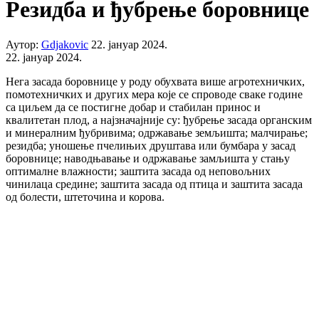
Резидба и ђубрење боровнице
Аутор:
Gdjakovic
22. јануар 2024.
22. јануар 2024.
Нега засада боровнице у роду обухвата више агротехничких,
помотехничких и других мера које се спроводе сваке године
са циљем да се постигне добар и стабилан принос и
квалитетан плод, а најзначајније су: ђубрење засада органским
и минералним ђубривима; одржавање земљишта; малчирање;
резидба; уношење пчелињих друштава или бумбара у засад
боровнице; наводњавање и одржавање замљишта у стању
оптималне влажности; заштита засада од неповољних
чинилаца средине; заштита засада од птица и заштита засада
од болести, штеточина и корова.