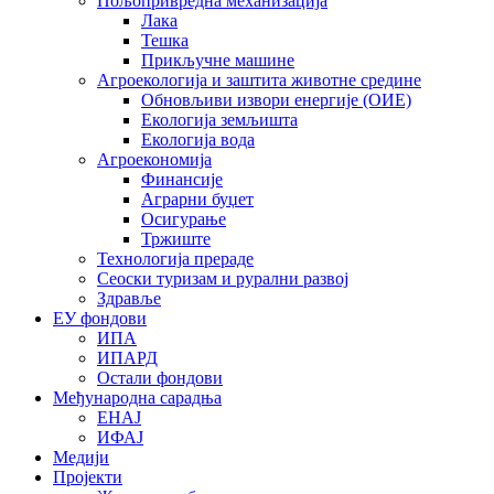
Пољопривредна механизација
Лака
Тешка
Прикључне машине
Агроекологија и заштита животне средине
Обновљиви извори енергије (ОИЕ)
Екологија земљишта
Екологија вода
Агроекономија
Финансије
Аграрни буџет
Осигурање
Тржиште
Технологија прераде
Сеоски туризам и рурални развој
Здравље
ЕУ фондови
ИПА
ИПАРД
Остали фондови
Међународна сарадња
ЕНАЈ
ИФАЈ
Медији
Пројекти