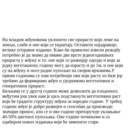
На младим жбуновима уклонити све прирасте који леже на
земљи, слабе и оне који се укрштају. Оставити најздравије,
велике усправне изданке. Kако би правилно извели резидбу
потребно је да знамо да имамо две врсте једногодишњих
прираста у жбуну и то: оне који се развијају одоздо и који за
једну вегетациону годину могу да израсту и до 1м, и оне који
су на жбуну и носе родне пупољке на својим врховима.У
првим годинама су нам потребнији ови који расту из базе јер
требамо да формирамо жбун и уједначимо вегетативни и
генеративни прираст.
Биљкама се у другој години може дозволити да плодоносе,
међутим још увек нам је циљ подстакнути вегетативни раст
који ће градити структуру жбуна за наредне године. У трећој
години жбун је добро развијен и способан да производи
значајан принос, али се и ове године препоручује уклањање
40-50% цветних пупољака. Ове године почињемо и са
одабиром нових изданака који ће заменити старе.