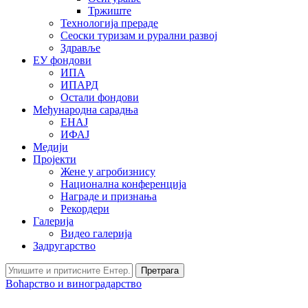
Тржиште
Технологија прераде
Сеоски туризам и рурални развој
Здравље
ЕУ фондови
ИПА
ИПАРД
Остали фондови
Међународна сарадња
ЕНАЈ
ИФАЈ
Медији
Пројекти
Жене у агробизнису
Национална конференција
Награде и признања
Рекордери
Галерија
Видео галерија
Задругарство
Претрага
Воћарство и виноградарство