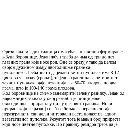
Орезивање младих садница омогућава правилно формирање
жбуна боровнице. Један жбун треба да има од три до пет
главних грана које носе род. Оне се орезују тако да целом
својом дужином имају двогодишње гране са
пупољцима.Треба знати да један цветни пупољак има 8-12
цветова у грозду (гроњи), те једна гранчица са четири-пет
таквих пупољака даје потенцијал за 50-70 плодова по два
грама, што је 100-140 грама плодова.
Kод боровнице не смемо занемарити зелену резидбу. Један од
најважнијих захвата у овој резидби је пинцирање
овогодишњег прираста у циљу његовиг гранања. Нови
прираст који се развија из базе биљке генерално остаје
неразгранат и сви даљи интервали раста полазе из једног
вегетативног пупољка. Резултат тога је мањи број прираста
који носе цветне пупољке. По правилу резидба треба да је