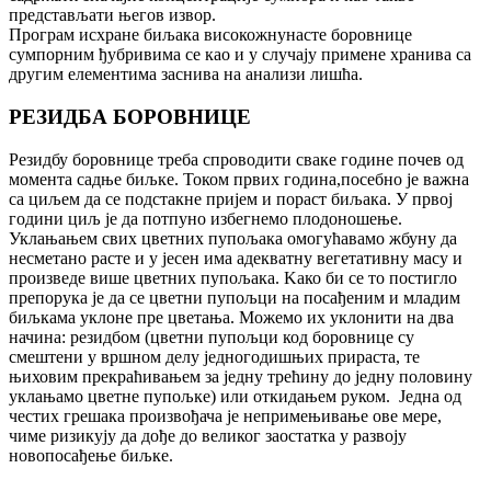
представљати његов извор.
Програм исхране биљака високожнунасте боровнице
сумпорним ђубривима се као и у случају примене хранива са
другим елементима заснива на анализи лишћа.
РЕЗИДБА БОРОВНИЦЕ
Резидбу боровнице треба спроводити сваке године почев од
момента садње биљке. Током првих година,посебно је важна
са циљем да се подстакне пријем и пораст биљака. У првој
години циљ је да потпуно избегнемо плодоношење.
Уклањањем свих цветних пупољака омогућавамо жбуну да
несметано расте и у јесен има адекватну вегетативну масу и
произведе више цветних пупољака. Kако би се то постигло
препорука је да се цветни пупољци на посађеним и младим
биљкама уклоне пре цветања. Можемо их уклонити на два
начина: резидбом (цветни пупољци код боровнице су
смештени у вршном делу једногодишњих прираста, те
њиховим прекраћивањем за једну трећину до једну половину
уклањамо цветне пупољке) или откидањем руком. Једна од
честих грешака произвођача је непримењивање ове мере,
чиме ризикују да дође до великог заостатка у развоју
новопосађење биљке.