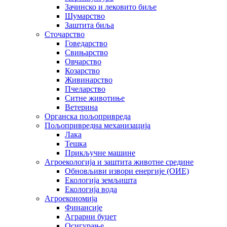
Зачинско и лековито биље
Шумарство
Заштита биља
Сточарство
Говедарство
Свињарство
Овчарство
Козарство
Живинарство
Пчеларство
Ситне животиње
Ветерина
Органска пољопривреда
Пољопривредна механизација
Лака
Тешка
Прикључне машине
Агроекологија и заштита животне средине
Обновљиви извори енергије (ОИЕ)
Екологија земљишта
Екологија вода
Агроекономија
Финансије
Аграрни буџет
Осигурање