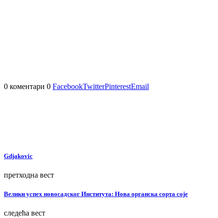
0 коментари
0
Facebook
Twitter
Pinterest
Email
Gdjakovic
претходна вест
Велики успех новосадског Института: Нова органска сорта соје
следећа вест