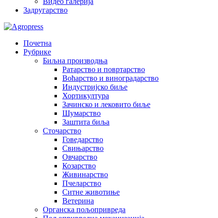
Видео галерија
Задругарство
Почетна
Рубрике
Биљна производња
Ратарство и повртарство
Воћарство и виноградарство
Индустријско биље
Хортикултура
Зачинско и лековито биље
Шумарство
Заштита биља
Сточарство
Говедарство
Свињарство
Овчарство
Козарство
Живинарство
Пчеларство
Ситне животиње
Ветерина
Органска пољопривреда