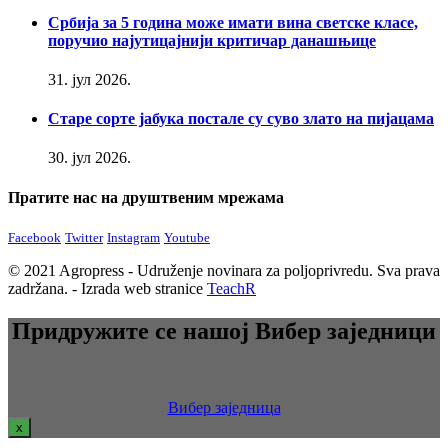
Србија за 5 година може имати вина светске класе,
поручио најутицајнији критичар данашњице
31. јул 2026.
Старе сорте јабука постале су суво злато на пијацама
30. јул 2026.
Пратите нас на друштвеним мрежама
Facebook
Twitter
Instagram
Youtube
© 2021 Agropress - Udruženje novinara za poljoprivredu. Sva prava
zadržana. - Izrada web stranice
TeachR
Придружите се нашој Вибер заједници
Вибер заједница
x