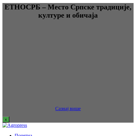
ЕТНОСРБ – Место Српске традиције,
културе и обичаја
Сазнај више
x
Почетна