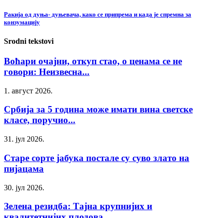
Ракија од дуња- дуњевача, како се припрема и када је спремна за
конзумацију
Srodni tekstovi
Воћари очајни, откуп стао, о ценама се не
говори: Неизвесна...
1. август 2026.
Србија за 5 година може имати вина светске
класе, поручио...
31. јул 2026.
Старе сорте јабука постале су суво злато на
пијацама
30. јул 2026.
Зелена резидба: Тајна крупнијих и
квалитетнијих плодова