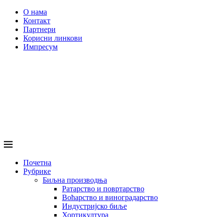
О нама
Контакт
Партнери
Корисни линкови
Импресум
Почетна
Рубрике
Биљна производња
Ратарство и повртарство
Воћарство и виноградарство
Индустријско биље
Хортикултура