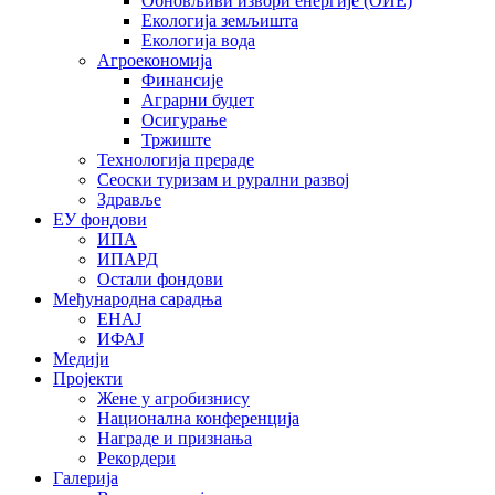
Обновљиви извори енергије (ОИЕ)
Екологија земљишта
Екологија вода
Агроекономија
Финансије
Аграрни буџет
Осигурање
Тржиште
Технологија прераде
Сеоски туризам и рурални развој
Здравље
ЕУ фондови
ИПА
ИПАРД
Остали фондови
Међународна сарадња
ЕНАЈ
ИФАЈ
Медији
Пројекти
Жене у агробизнису
Национална конференција
Награде и признања
Рекордери
Галерија