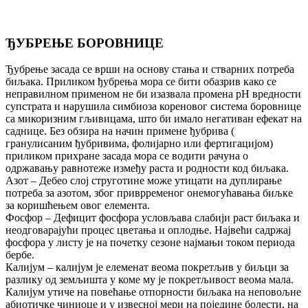
ЂУБРЕЊЕ БОРОВНИЦЕ
Ђубрење засада се врши на основу стања и стварних потреба
биљака. Приликом ђубрења мора се бити обазрив како се
неправилном применом не би изазвала промена pH вредности
супстрата и нарушила симбиоза кореновог система боровнице
са микоризним гљивицама, што би имало негативан ефекат на
саднице. Без обзира на начин примене ђубрива (
гранулисаним ђубривима, фолијарно или фертигацијом)
приликом прихране засада мора се водити рачуна о
одржавању равнотеже између раста и родности код биљака.
Азот – Дебео слој струготине може утицати на дуплирање
потреба за азотом, због приврременог онемогућавања биљке
за коришћењем овог елемента.
Фосфор – Дефицит фосфора условљава слабији раст биљака и
неодговарајући процес цветања и оплодње. Највећи садржај
фосфора у листу је на почетку сезоне најмањи током периода
бербе.
Калијум – калијум је елеменат веома покретљив у биљци за
разлику од земљишта у коме му је покретљивост веома мала.
Калијум утиче на повећање отпорности биљака на неповољне
абиотичке чиниоце и у извесној мери на поједине болести, на