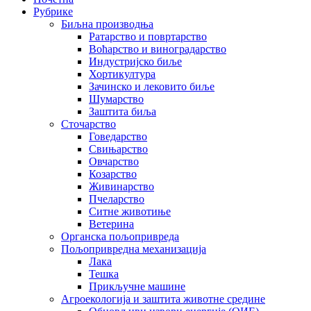
Рубрике
Биљна производња
Ратарство и повртарство
Воћарство и виноградарство
Индустријско биље
Хортикултура
Зачинско и лековито биље
Шумарство
Заштита биља
Сточарство
Говедарство
Свињарство
Овчарство
Козарство
Живинарство
Пчеларство
Ситне животиње
Ветерина
Органска пољопривреда
Пољопривредна механизација
Лака
Тешка
Прикључне машине
Агроекологија и заштита животне средине