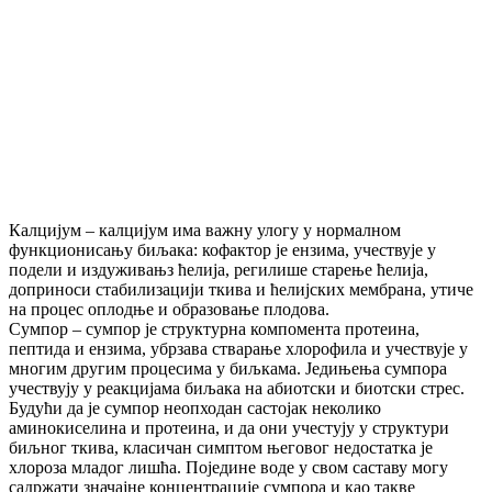
Калцијум – калцијум има важну улогу у нормалном
функционисању биљака: кофактор је ензима, учествује у
подели и издуживањз ћелија, регилише старење ћелија,
доприноси стабилизацији ткива и ћелијских мембрана, утиче
на процес оплодње и образовање плодова.
Сумпор – сумпор је структурна компомента протеина,
пептида и ензима, убрзава стварање хлорофила и учествује у
многим другим процесима у биљкама. Једињења сумпора
учествују у реакцијама биљака на абиотски и биотски стрес.
Будући да је сумпор неопходан састојак неколико
аминокиселина и протеина, и да они учестују у структури
биљног ткива, класичан симптом његовог недостатка је
хлороза младог лишћа. Поједине воде у свом саставу могу
садржати значајне концентрације сумпора и као такве