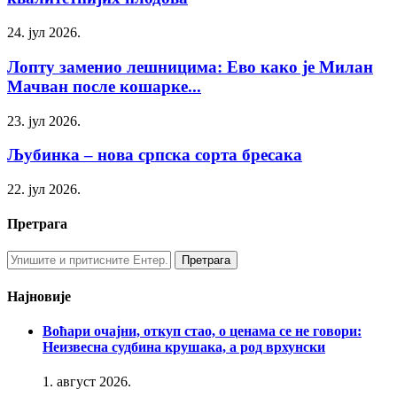
24. јул 2026.
Лопту заменио лешницима: Ево како је Милан
Мачван после кошарке...
23. јул 2026.
Љубинка – нова српска сорта бресака
22. јул 2026.
Претрага
Најновије
Воћари очајни, откуп стао, о ценама се не говори:
Неизвесна судбина крушака, а род врхунски
1. август 2026.