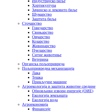
Индустријско биље
Хортикултура
Зачинско и лековито биље
Шумарство
Заштита биља
Сточарство
Говедарство
Свињарство
Овчарство
Козарство
Живинарство
Пчеларство
Ситне животиње
Ветерина
Органска пољопривреда
Пољопривредна механизација
Лака
Тешка
Прикључне машине
Агроекологија и заштита животне средине
Обновљиви извори енергије (ОИЕ)
Екологија земљишта
Екологија вода
Агроекономија
Финансије