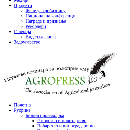
Медији
Пројекти
Жене у агробизнису
Национална конференција
Награде и признања
Рекордери
Галерија
Видео галерија
Задругарство
Почетна
Рубрике
Биљна производња
Ратарство и повртарство
Воћарство и виноградарство