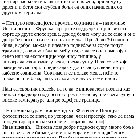
потпора мора бити квалитетно постављена, при чему су
дрвени и бетонски стубови бољи од оних начињених од
других материјала.
– Потпуно извесна јесте промена сортимента – напомиње
Иванишевић. – Фрушка гора јесте подручје за црне винске
сорте до друге епохе зрења, док од белих могу да се саде и оне
до треће епохе, али се то полако мења. Пре 20 до 30 година
била је добро, можда и идеално поднебље за сорте попут
траминца, совињон блана, међутим, сада се оне померају на
север или на експозиције које нису типично, у
виноградарском смислу речи, према сунцу. Неке сорте које
раније нисмо гајили овде сада су доста заступљене попут
каберне совињона. Сортимент се полако мења, неће те
промене ићи брзо, али у сваком смислу су неминовне.
Наш саговорник подсећа на то да је винова лоза позната као
биљка која добро подноси екстремне услове, пре свега сушу и
високе температуре, али до одређене границе.
– На температурама вишим од 35–38 степени Целзијуса
фотосинтеза се значајно успорава, чак и престаје, тако да нема
продукције органске материје – објашњава проф.
Иванишевић. – Винова лоза добро подноси сушу, много боље
него све гајене биљке, али и она мора имати у одређеним