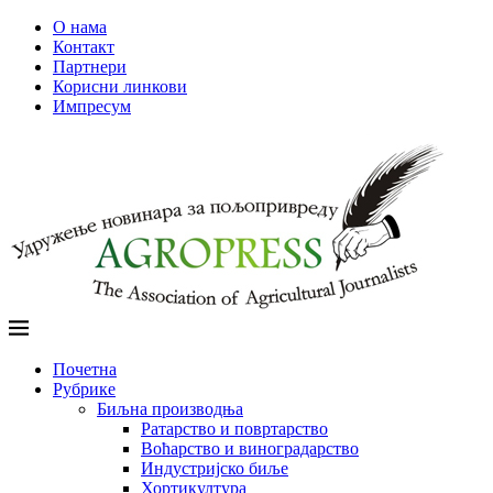
О нама
Контакт
Партнери
Корисни линкови
Импресум
Почетна
Рубрике
Биљна производња
Ратарство и повртарство
Воћарство и виноградарство
Индустријско биље
Хортикултура