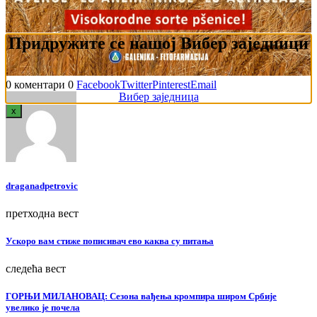
Придружите се нашој Вибер заједници
0 коментари
0
Facebook
Twitter
Pinterest
Email
Вибер заједница
x
draganadpetrovic
претходна вест
Ускоро вам стиже пописивач ево каква су питања
следећа вест
ГОРЊИ МИЛАНОВАЦ: Сезона вађења кромпира широм Србије
увелико је почела