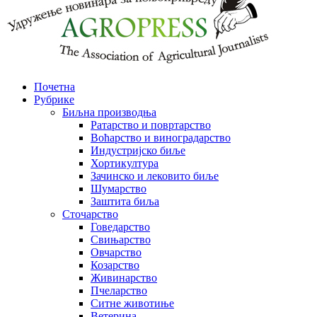
Почетна
Рубрике
Биљна производња
Ратарство и повртарство
Воћарство и виноградарство
Индустријско биље
Хортикултура
Зачинско и лековито биље
Шумарство
Заштита биља
Сточарство
Говедарство
Свињарство
Овчарство
Козарство
Живинарство
Пчеларство
Ситне животиње
Ветерина