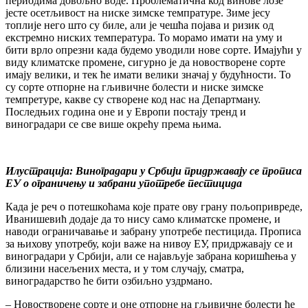
периодима довољно воде. Проблематична код винове лозе
јесте осетљивост на ниске зимске темпратуре. Зиме јесу
топлије него што су биле, али је чешћа појава и ризик од
екстремно ниских температура. То морамо имати на уму и
бити врло опрезни када будемо уводили нове сорте. Имајући у
виду климатске промене, сигурно је да новостворене сорте
имају велики, и тек ће имати велики значај у будућности. То
су сорте отпорне на гљивичне болести и ниске зимске
темпретуре, какве су створене код нас на Департману.
Последњих година оне и у Европи постају тренд и
виноградари се све више окрећу према њима.
Илустрација: Виноградари у Србији придржавају се прописа
ЕУ о ограничењу и забрани употребе пестицида
Када је реч о потешкоћама које прате ову грану пољопривреде,
Иванишевић додаје да то нису само климатске промене, и
наводи ограничавање и забрану употребе пестицида. Прописа
за њихову употребу, који важе на нивоу ЕУ, придржавају се и
виноградари у Србији, али се најављује забрана коришћења у
близини насељених места, и у том случају, сматра,
виноградарство ће бити озбиљно уздрмано.
– Новостворене сорте и оне отпорне на гљивичне болести ће