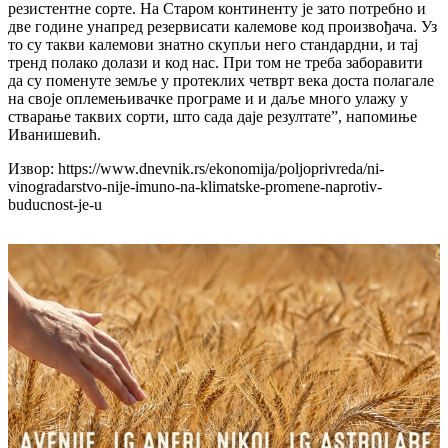
резистентне сорте. На Старом континенту је зато потребно и
две године унапред резервисати калемове код произвођача. Уз
то су такви калемови знатно скупљи него стандардни, и тај
тренд полако долази и код нас. При том не треба заборавити
да су поменуте земље у протеклих четврт века доста полагале
на своје оплемењивачке програме и и даље много улажу у
стварање таквих сорти, што сада даје резултате”, напомиње
Иванишевић.
Извор: https://www.dnevnik.rs/ekonomija/poljoprivreda/ni-
vinogradarstvo-nije-imuno-na-klimatske-promene-naprotiv-
buducnost-je-u