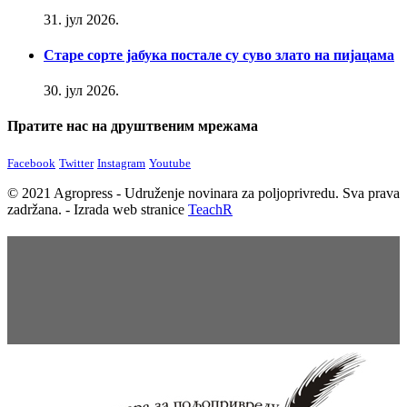
31. јул 2026.
Старе сорте јабука постале су суво злато на пијацама
30. јул 2026.
Пратите нас на друштвеним мрежама
Facebook
Twitter
Instagram
Youtube
© 2021 Agropress - Udruženje novinara za poljoprivredu. Sva prava
zadržana. - Izrada web stranice
TeachR