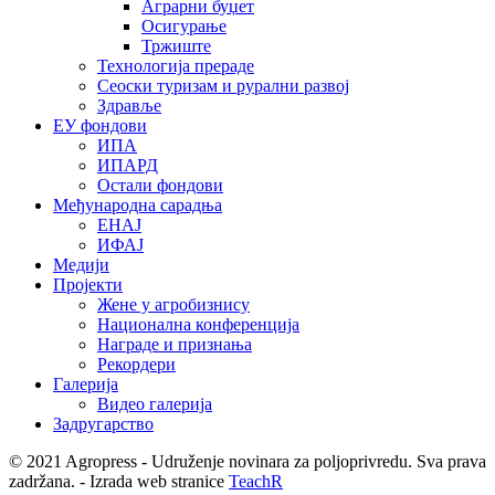
Аграрни буџет
Осигурање
Тржиште
Технологија прераде
Сеоски туризам и рурални развој
Здравље
ЕУ фондови
ИПА
ИПАРД
Остали фондови
Међународна сарадња
ЕНАЈ
ИФАЈ
Медији
Пројекти
Жене у агробизнису
Национална конференција
Награде и признања
Рекордери
Галерија
Видео галерија
Задругарство
© 2021 Agropress - Udruženje novinara za poljoprivredu. Sva prava
zadržana. - Izrada web stranice
TeachR