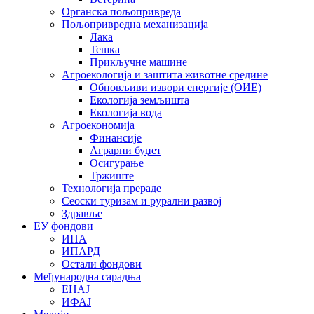
Органска пољопривреда
Пољопривредна механизација
Лака
Тешка
Прикључне машине
Агроекологија и заштита животне средине
Обновљиви извори енергије (ОИЕ)
Екологија земљишта
Екологија вода
Агроекономија
Финансије
Аграрни буџет
Осигурање
Тржиште
Технологија прераде
Сеоски туризам и рурални развој
Здравље
ЕУ фондови
ИПА
ИПАРД
Остали фондови
Међународна сарадња
ЕНАЈ
ИФАЈ