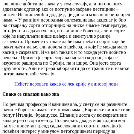
још више добити на значају у том случају, али ни оне нису
адкеватан одговор ако се потпунио забране пестициди –
истиче Иванишевић и додаје да је доста изазован период пред
нама. – У ранијим периодима оплемењивања акценат је био
на стварању сорти отпорнијих на ниске зимске температуре,
што јесте и сада актуелно, и гљивичне болести, али и сорте
које ће накупљати више шећера и евентуално раније
сазревати. Промене су такве да ће нам требати сорте које ће
накупљати мање, али довољно шећера, и које ће можда мало
касније сазревати. Има већ таквих и то можда јесте добитно
решење. Пример је сорта морава настала код нас, која се
изузетно раширила по Србији, па и шире. Она јесте сорта
будућности. Али не треба заборавити да се тржиште и навике
потрошача такође мењају.
Нећете веровати какав се лек крије у виновој лози
Свако се сналази како зна
По речима професора Иванишевића, у свету се на различите
начине боре с климатским променама. „Европске винске силе
попут Италије, Француске, Шпаније доста су конзервативне
када је реч о сортименту. Последњих двадесетак година код
њих је присутан тренд садње локалних сорти и значајно је
повећан интерес у минулом петогодишњем периоду за