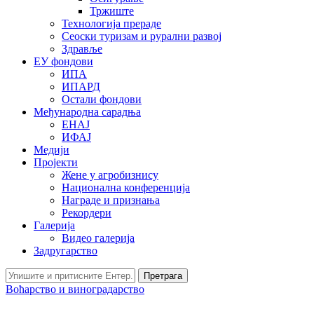
Тржиште
Технологија прераде
Сеоски туризам и рурални развој
Здравље
ЕУ фондови
ИПА
ИПАРД
Остали фондови
Међународна сарадња
ЕНАЈ
ИФАЈ
Медији
Пројекти
Жене у агробизнису
Национална конференција
Награде и признања
Рекордери
Галерија
Видео галерија
Задругарство
Претрага
Воћарство и виноградарство