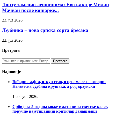
Лопту заменио лешницима: Ево како је Милан
Мачван после кошарке...
23. јул 2026.
Љубинка – нова српска сорта бресака
22. јул 2026.
Претрага
Најновије
Воћари очајни, откуп стао, о ценама се не говори:
Неизвесна судбина крушака, а род врхунски
1. август 2026.
Србија за 5 година може имати вина светске класе,
поручио најутицајнији критичар данашњице