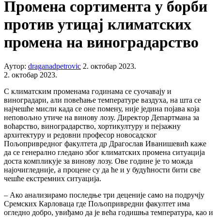
Промена сортимента у борби
против утицај климатских
промена на виноградарство
Аутор:
draganadpetrovic
2. октобар 2023.
2. октобар 2023.
С климатским променама годинама се суочавају и
виноградари, али повећање температуре ваздуха, на шта се
најчешће мисли када се оне помену, није једина појава која
неповољно утиче на винову лозу. Директор Департмана за
воћарство, виноградарство, хортикултуру и пејзажну
архитектуру и редовни професор новосадског
Пољопривредног факултета др Драгослав Иванишевић каже
да се генерално гледано због климатских промена ситуација
доста компликује за винову лозу. Ове године је то можда
најочигледније, а процене су да ће и у будућности бити све
чешће екстремних ситуација.
– Ако анализирамо последње три деценије само на подручју
Сремских Карловаца где Пољопривредни факултет има
огледно добро, увиђамо да је већа годишња температура, као и