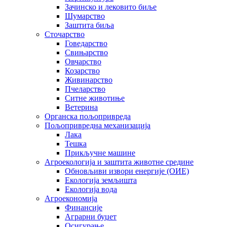
Зачинско и лековито биље
Шумарство
Заштита биља
Сточарство
Говедарство
Свињарство
Овчарство
Козарство
Живинарство
Пчеларство
Ситне животиње
Ветерина
Органска пољопривреда
Пољопривредна механизација
Лака
Тешка
Прикључне машине
Агроекологија и заштита животне средине
Обновљиви извори енергије (ОИЕ)
Екологија земљишта
Екологија вода
Агроекономија
Финансије
Аграрни буџет
Осигурање