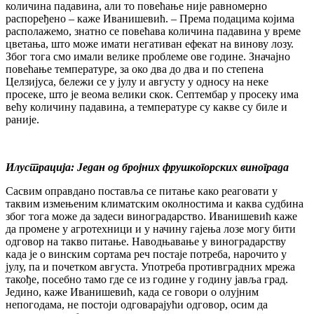
количина падавина, али то повећање није равномерно
распоређено – каже Иванишевић. – Према подацима којима
располажемо, знатно се повећава количина падавина у време
цветања, што може имати негативан ефекат на винову лозу.
Због тога смо имали велике проблеме ове године. Значајно
повећање температуре, за око два до два и по степена
Целзијуса, бележи се у јулу и августу у односу на неке
просеке, што је веома велики скок. Септембар у просеку има
већу количину падавина, а температуре су какве су биле и
раније.
Илустрација: Један од бројних фрушкогорских винограда
Сасвим оправдано поставља се питање како реаговати у
таквим измењеним климатским околностима и каква судбина
због тога може да задеси виноградарство. Иванишевић каже
да промене у агротехници и у начину гајења лозе могу бити
одговор на такво питање. Наводњавање у виноградарству
када је о винским сортама реч постаје потреба, нарочито у
јулу, па и почетком августа. Употреба противградних мрежа
такође, посебно тамо где се из године у годину јавља град.
Једино, каже Иванишевић, када се говори о олујним
непогодама, не постоји одговарајући одговор, осим да