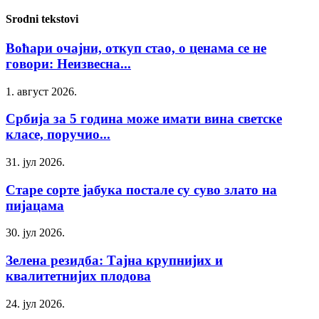
Srodni tekstovi
Воћари очајни, откуп стао, о ценама се не
говори: Неизвесна...
1. август 2026.
Србија за 5 година може имати вина светске
класе, поручио...
31. јул 2026.
Старе сорте јабука постале су суво злато на
пијацама
30. јул 2026.
Зелена резидба: Тајна крупнијих и
квалитетнијих плодова
24. јул 2026.