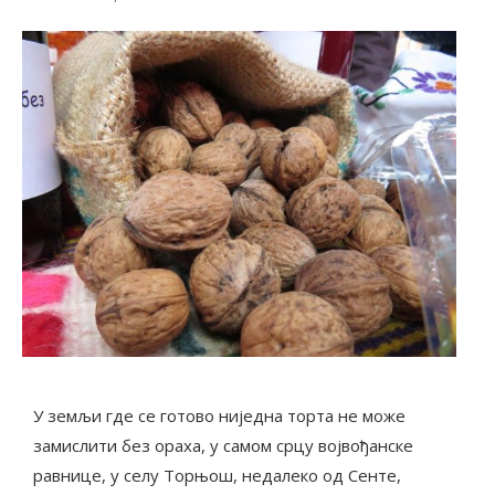
У земљи где се готово ниједна торта не може
замислити без ораха, у самом срцу војвођанске
равнице, у селу Торњош, недалеко од Сенте,