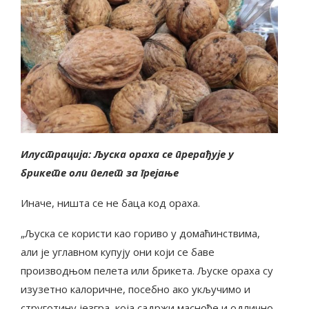
Илустрација: Љуска ораха се прерађује у
брикете оли пелет за грејање
Иначе, ништа се не баца код ораха.
„Љуска се користи као гориво у домаћинствима,
али је углавном купују они који се баве
производњом пелета или брикета. Љуске ораха су
изузетно калоричне, посебно ако укључимо и
струготину језгра, која садржи масноће и одлично