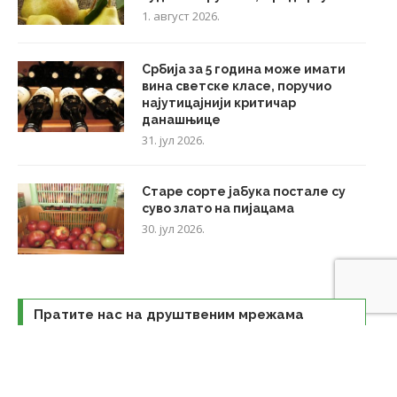
1. август 2026.
Србија за 5 година може имати
вина светске класе, поручио
најутицајнији критичар
данашњице
31. јул 2026.
Старе сорте јабука постале су
суво злато на пијацама
30. јул 2026.
Пратите нас на друштвеним мрежама