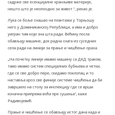
садрже све есенцијалне хранљиве материје,
нешто што је неопходно за живот “, рекао је.
Лука се боље снашао на плантажи у Торњошу
него у Доминиканској Републици, а има и добро
уигран тим који зна шта ради. Већину посла
обављају машине, док радна снага из суседних
села ради на линији за прање и чишћење ораха.
„На почетку линије имамо машину са ДКД траком,
тамо имамо систем специјалних бубњева и четки,
где се све добро пере, скидамо поклопац и то
наставља кроз све финије системе чишћења да би
завршило на столу за инспекцију где се врши
коначна припрема воћа пре сушења“, каже
Радивојевић.
Прање и чишћење се обављају истог дана када и