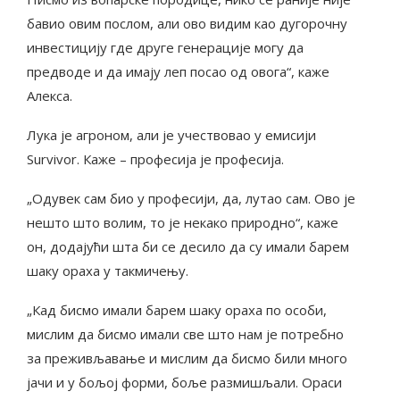
бавио овим послом, али ово видим као дугорочну
инвестицију где друге генерације могу да
предводе и да имају леп посао од овога“, каже
Алекса.
Лука је агроном, али је учествовао у емисији
Survivor. Каже – професија је професија.
„Одувек сам био у професији, да, лутао сам. Ово је
нешто што волим, то је некако природно“, каже
он, додајући шта би се десило да су имали барем
шаку ораха у такмичењу.
„Кад бисмо имали барем шаку ораха по особи,
мислим да бисмо имали све што нам је потребно
за преживљавање и мислим да бисмо били много
јачи и у бољој форми, боље размишљали. Ораси