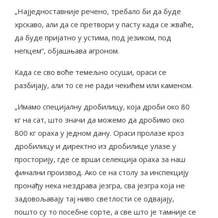
„Најједноставније речено, требало би да буде
хрскаво, али да се претвори у пасту када се жваће,
да буде пријатно у устима, под језиком, под
непцем“, објашњава агроном.
Када се сво воће темељно осуши, ораси се
разбијају, али то се не ради чекићем или каменом.
„Имамо специјалну дробилицу, која дроби око 80
кг на сат, што значи да можемо да дробимо око
800 кг ораха у једном дану. Ораси пролазе кроз
дробилицу и директно из дробилице улазе у
просторију, где се врши селекција ораха за наш
финални производ. Ако се на столу за инспекцију
пронађу нека нездрава језгра, сва језгра која не
задовољавају тај ниво светлости се одвајају,
пошто су то посебне сорте, а све што је тамније се