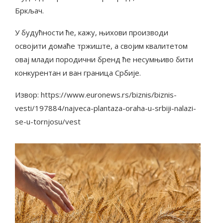
Бркљач.
У будућности ће, кажу, њихови производи
освојити домаће тржиште, а својим квалитетом
овај млади породични бренд ће несумњиво бити
конкурентан и ван граница Србије.
Извор: https://www.euronews.rs/biznis/biznis-
vesti/197884/najveca-plantaza-oraha-u-srbiji-nalazi-
se-u-tornjosu/vest