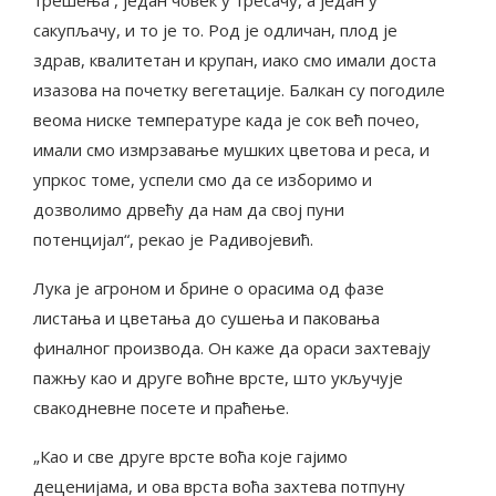
сакупљачу, и то је то. Род је одличан, плод је
здрав, квалитетан и крупан, иако смо имали доста
изазова на почетку вегетације. Балкан су погодиле
веома ниске температуре када је сок већ почео,
имали смо измрзавање мушких цветова и реса, и
упркос томе, успели смо да се изборимо и
дозволимо дрвећу да нам да свој пуни
потенцијал“, рекао је Радивојевић.
Лука је агроном и брине о орасима од фазе
листања и цветања до сушења и паковања
финалног производа. Он каже да ораси захтевају
пажњу као и друге воћне врсте, што укључује
свакодневне посете и праћење.
„Као и све друге врсте воћа које гајимо
деценијама, и ова врста воћа захтева потпуну