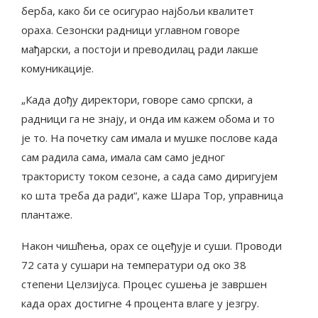
берба, како би се осигурао најбољи квалитет
ораха. Сезонски радници углавном говоре
мађарски, а постоји и преводилац ради лакше
комуникације.
„Када дођу директори, говоре само српски, а
радници га не знају, и онда им кажем обома и то
је то. На почетку сам имала и мушке послове када
сам радила сама, имала сам само једног
трактористу током сезоне, а сада само диригујем
ко шта треба да ради“, каже Шара Тор, управница
плантаже.
Након чишћења, орах се оцеђује и суши. Проводи
72 сата у сушари на температури од око 38
степени Целзијуса. Процес сушења је завршен
када орах достигне 4 процента влаге у језгру.