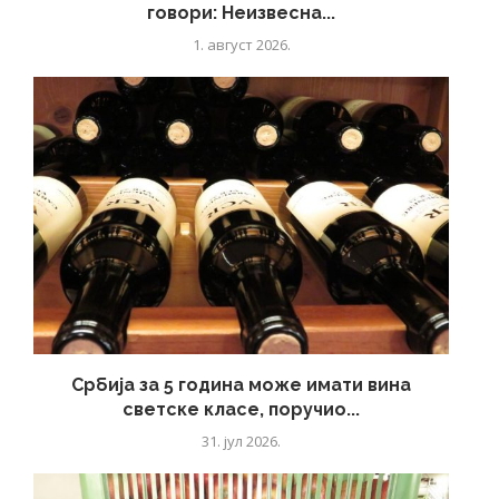
говори: Неизвесна...
1. август 2026.
Србија за 5 година може имати вина
светске класе, поручио...
31. јул 2026.