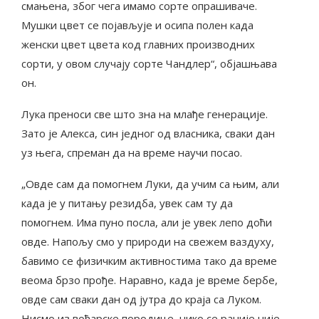
смањена, због чега имамо сорте опрашиваче.
Мушки цвет се појављује и осипа полен када
женски цвет цвета код главних производних
сорти, у овом случају сорте Чандлер“, објашњава
он.
Лука преноси све што зна на млађе генерације.
Зато је Алекса, син једног од власника, сваки дан
уз њега, спреман да на време научи посао.
„Овде сам да помогнем Луки, да учим са њим, али
када је у питању резидба, увек сам ту да
помогнем. Има пуно посла, али је увек лепо доћи
овде. Напољу смо у природи на свежем ваздуху,
бавимо се физичким активностима тако да време
веома брзо прође. Наравно, када је време бербе,
овде сам сваки дан од јутра до краја са Луком.
Нисмо из воћарске породице, нико се раније није