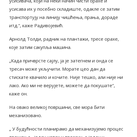
усисивача, који на неки начин чисти орахе и
усисава их у посебно складиште, одакле се затим
транспортују на линију чишћења, прања, дораде
итд.“, каже Радивојевић.
Арнолд Толди, радник на плантажи, тресе орахе,
које затим сакупља машина.
„Када причврсте сајлу, ја је затегнем и онда се
тресач може укључити. Морате цео дан да
стискате квачило и кочите. Није тешко, али није ни
лако. Ако ми не верујете, можете да покушате“,
каже он.
На овако великој површини, све мора бити
механизовано.
„ У будућности планирамо да механизујемо процес
трешења , један човек у тресачу, а један у