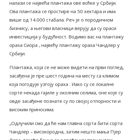
налази се највећа плантажа ове воћке у Србији.
Ова плантажа се простире на 50 хектара и има
више од 14.000 стабала. Реч је о породичном
бизнису, а његови власници верују да су ораси
инвестиција у будућност. Водимо вас на плантажу
ораха Сиора , највећу плантажу ораха Чандлер у
Србији.
Плантажа, која се не може видети на први поглед,
засађена је пре шест година на месту са климом
која погодује узгоју ораха . Иако су се локалне
сорте некада гајиле у околним селима, оне које су
овде засађене познате су по својој отпорности и
високим приносима.
„Одлучили смо да ће нам главна сорта бити сорта
Чандлер – високородна, затим нешто мања Пјер
Лара, такође бочна са одређеним процентом