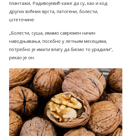
плантажи, Радивојевић каже да су, као и код
других воћних врста, патогени, болести,
штеточине.
„Болести, суша, имамо савремен начин
наводњавања, посебно у летњим месецима,
потребно је имати влагу да бисмо то урадили“,
рекао је он.