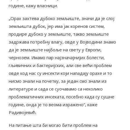
године, кажу власници.
„Орах захтева дубоко земљиште, значи да је слој
земљишта дубок, јер има јак коренов систем,
продире дубоко у земљиште, такво земљиште
задржава потребну влагу, овде у Војводини знамо
да је земљиште најбоље на свету у Европи,
чернозем. Имамо пар најзначајнијих болести,
гљивичних и бактеријских, али све већи проблем
овде код нас су инсекти који нападају орахе и то
нисмо знали на почетку, за један смо знали из
литературе и сада се суочавамо са неколико
проблематичних инсеката, посебно када су сушне
године, онда је то веома изражено“, каже
Радивојевић.
На питање шта би могао бити проблем на