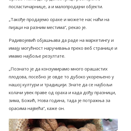
посластичарнице, а и малопродајни објекти.
„Такође продајемо орахе и можете нас наћи на
пијаци на разним местима“, рекао је.
Радивојевић објашњава да раде на маркетингу и
имају могућност наручивања преко веб странице и
имамо најбоље резултате.
„Познато је да конзумирамо много орашастих
плодова, посебно је овде то дубоко укорењено у
нашој култури и традицији. Знате да се најбољи
колачи увек праве од ораха и када дођу празници,
зима, Божић, Нова година, тада је потражња за
орасима највећа“, каже он.