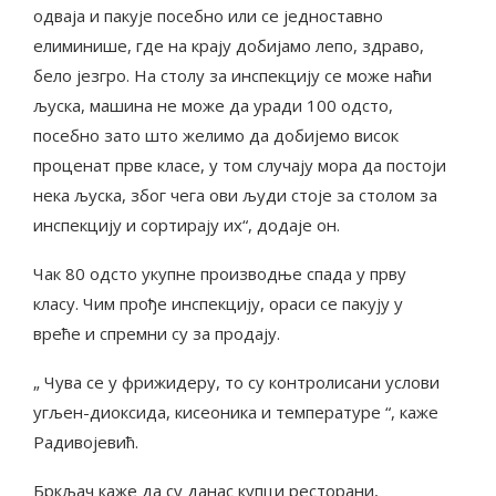
одваја и пакује посебно или се једноставно
елиминише, где на крају добијамо лепо, здраво,
бело језгро. На столу за инспекцију се може наћи
љуска, машина не може да уради 100 одсто,
посебно зато што желимо да добијемо висок
проценат прве класе, у том случају мора да постоји
нека љуска, због чега ови људи стоје за столом за
инспекцију и сортирају их“, додаје он.
Чак 80 одсто укупне производње спада у прву
класу. Чим прође инспекцију, ораси се пакују у
вреће и спремни су за продају.
„ Чува се у фрижидеру, то су контролисани услови
угљен-диоксида, кисеоника и температуре “, каже
Радивојевић.
Бркљач каже да су данас купци ресторани,