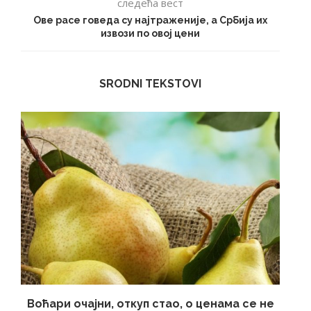
следећа вест
Ове расе говеда су најтраженије, а Србија их
извози по овој цени
SRODNI TEKSTOVI
Воћари очајни, откуп стао, о ценама се не