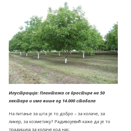
Илустрација: Плантажа се простире на 50
хектара и има више од 14.000 стабала
На питање за шта је то добро – за колаче, за
ликер, за козметику? Радивојевић каже да је то
традиција за колаче код нас.