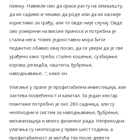
пажњу. Навикли смо да ораси расту на земљишту,
да их садимо и чекамо да роде или да их касније
користимо за грађу, али то овде није случај. Овде
смо усмерени на високе приносе и потребна је
стална нега. Човек једноставно мора бити
педантно обавио овај посао, да се увери да је све
урађено како треба, стално кошење, сузбијање
корова, резидба, заштита, ђубрење,
наводњавање…“, каже он.
Улагање у орахе је профитабилна инвестиција, али
захтева посвећеност и капитал. За један хектар
плантаже потребно је око 280 садница, али су
неопходни и систем за наводњавање, ђубрење,
механизација и много физичког рада. Неприходна
улагања су неопходна у првих шест година, а
профитабилност је могућа тек после девете