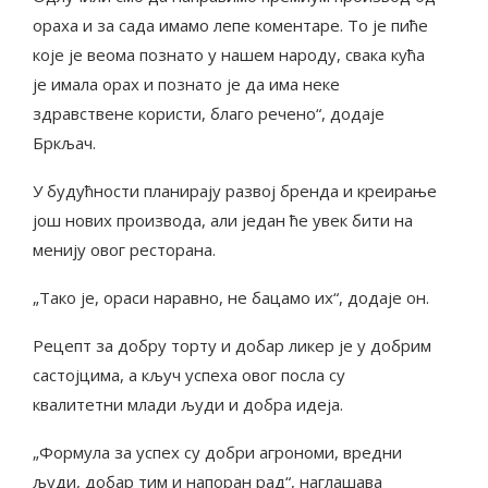
ораха и за сада имамо лепе коментаре. То је пиће
које је веома познато у нашем народу, свака кућа
је имала орах и познато је да има неке
здравствене користи, благо речено“, додаје
Бркљач.
У будућности планирају развој бренда и креирање
још нових производа, али један ће увек бити на
менију овог ресторана.
„Тако је, ораси наравно, не бацамо их“, додаје он.
Рецепт за добру торту и добар ликер је у добрим
састојцима, а кључ успеха овог посла су
квалитетни млади људи и добра идеја.
„Формула за успех су добри агрономи, вредни
људи, добар тим и напоран рад“, наглашава