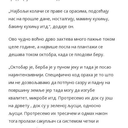
„Најбољи колачи се праве са орасима, подсећају
нас на прошле дане, носталгију, мамину кухињу,
бакину кухињу итд.“, додаје он.
Ово чудно воћно дрво захтева много пажње током
целе године, а највише посла на плантажи се
дешава током октобра, када се плодови беру.
„Октобар је, берба је у пуном јеку и тада је посао
најинтензивнији. Специфично код ораха је то што
им не дозвољавамо да потпуно сазру и падну на
површину земље јер тада могу да изгубе
квалитет, микробе итд. Протресемо их док су још
на дрвету , док су у зеленој љусци, односно
љусци. Протресемо их тресачем и одмах након
тога пролази сакупљач са системом четки и