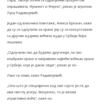
опрашивача, Франкет и Ферно“, рекао је агроном
Лука Радивојевић.
Један од власника плантаже, Алекса Бркљач, каже
да су се одлучили за орахе јер су се консултовали
са другим људима; већина људи у Србији бира
лешнике.
„Одлучили смо да будемо другачији, па смо
изабрали орахе и направили највећи воћњак ораха
у Србији, који је данас овде“, рекао је он.
Лако се ломи, каже Радивојевић.
„Оно што је специфично код ове сорте јесте да
има светлу језгру. Визуелно, то је веома
атрактивно воће“, каже он.