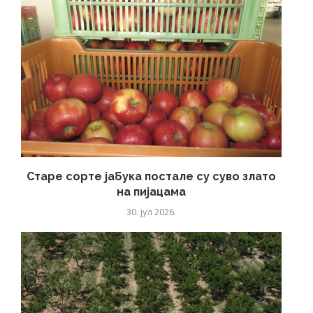
Старе сорте јабука постале су суво злато
на пијацама
30. јул 2026.