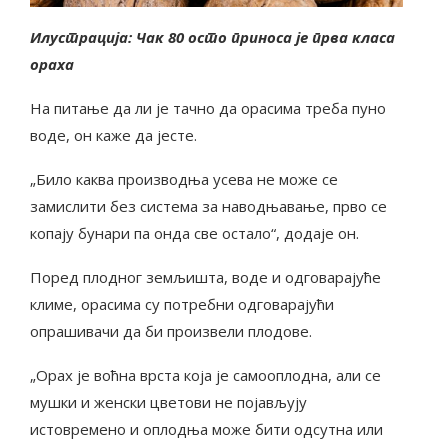
Илустрација: Чак 80 осто приноса је прва класа
ораха
На питање да ли је тачно да орасима треба пуно
воде, он каже да јесте.
„Било каква производња усева не може се
замислити без система за наводњавање, прво се
копају бунари па онда све остало“, додаје он.
Поред плодног земљишта, воде и одговарајуће
климе, орасима су потребни одговарајући
опрашивачи да би произвели плодове.
„Орах је воћна врста која је самооплодна, али се
мушки и женски цветови не појављују
истовремено и оплодња може бити одсутна или