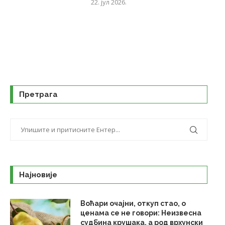
22. јул 2026.
Претрага
Најновије
Воћари очајни, откуп стао, о
ценама се не говори: Неизвесна
судбина крушака, а род врхунски