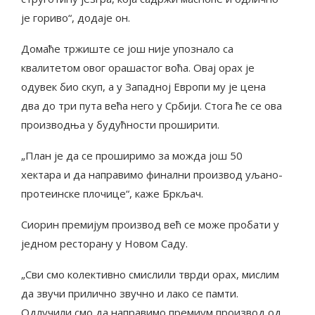
је гориво“, додаје он.
Домаће тржиште се још није упознало са
квалитетом овог орашастог воћа. Овај орах је
одувек био скуп, а у Западној Европи му је цена
два до три пута већа него у Србији. Стога ће се ова
производња у будућности проширити.
„План је да се проширимо за можда још 50
хектара и да направимо финални производ уљано-
протеинске плочице“, каже Бркљач.
Сиорин премијум производ већ се може пробати у
једном ресторану у Новом Саду.
„Сви смо колективно смислили тврди орах, мислим
да звучи прилично звучно и лако се памти.
Одлучили смо да направимо премиум производ од