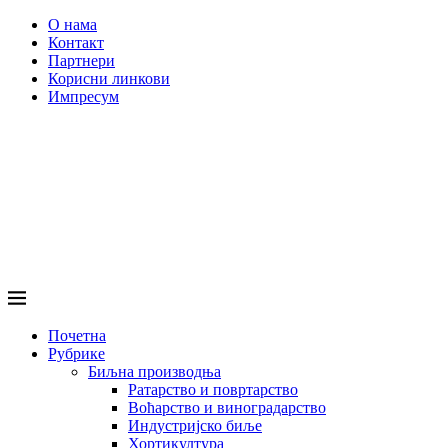
О нама
Контакт
Партнери
Корисни линкови
Импресум
Почетна
Рубрике
Биљна производња
Ратарство и повртарство
Воћарство и виноградарство
Индустријско биље
Хортикултура