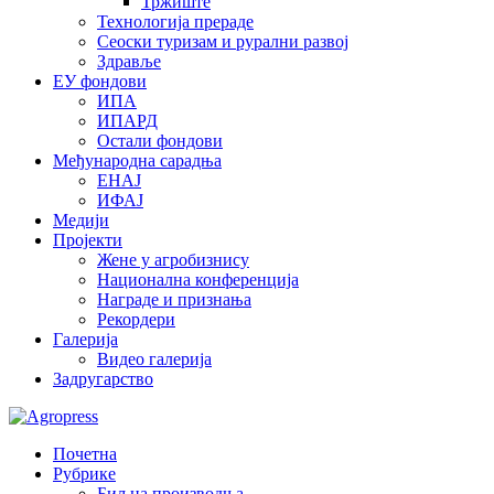
Тржиште
Технологија прераде
Сеоски туризам и рурални развој
Здравље
ЕУ фондови
ИПА
ИПАРД
Остали фондови
Међународна сарадња
ЕНАЈ
ИФАЈ
Медији
Пројекти
Жене у агробизнису
Национална конференција
Награде и признања
Рекордери
Галерија
Видео галерија
Задругарство
Почетна
Рубрике
Биљна производња