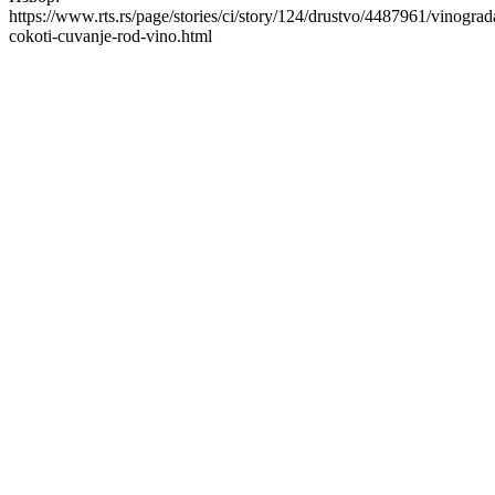
https://www.rts.rs/page/stories/ci/story/124/drustvo/4487961/vinograd
cokoti-cuvanje-rod-vino.html