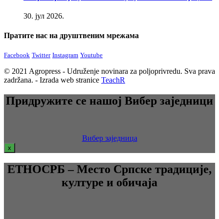
30. јул 2026.
Пратите нас на друштвеним мрежама
Facebook
Twitter
Instagram
Youtube
© 2021 Agropress - Udruženje novinara za poljoprivredu. Sva prava
zadržana. - Izrada web stranice
TeachR
Придружите се нашој Вибер заједници
Вибер заједница
x
ЕТНОСРБ – Место Српске традиције,
културе и обичаја