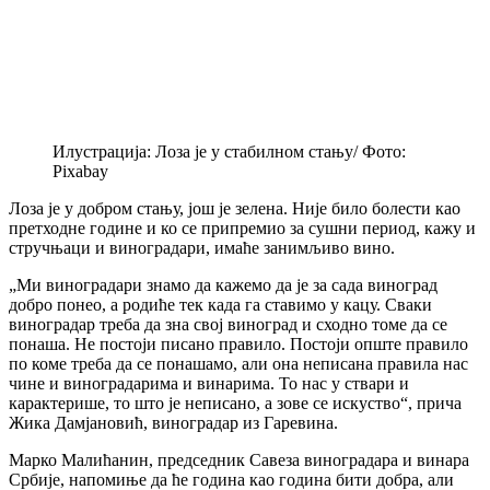
Илустрација: Лоза је у стабилном стању/ Фото:
Pixabay
Лоза је у добром стању, још је зелена. Није било болести као
претходне године и ко се припремио за сушни период, кажу и
стручњаци и виноградари, имаће занимљиво вино.
„Ми виноградари знамо да кажемо да је за сада виноград
добро понео, а родиће тек када га ставимо у кацу. Сваки
виноградар треба да зна свој виноград и сходно томе да се
понаша. Не постоји писано правило. Постоји опште правило
по коме треба да се понашамо, али она неписана правила нас
чине и виноградарима и винарима. То нас у ствари и
карактерише, то што је неписано, а зове се искуство“, прича
Жика Дамјановић, виноградар из Гаревина.
Марко Малићанин, председник Савеза виноградара и винара
Србије, напомиње да ће година као година бити добра, али