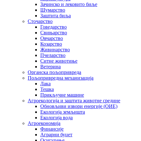
Зачинско и лековито биље
Шумарство
Заштита биља
Сточарство
Говедарство
Свињарство
Овчарство
Козарство
Живинарство
Пчеларство
Ситне животиње
Ветерина
Органска пољопривреда
Пољопривредна механизација
Лака
Тешка
Прикључне машине
Агроекологија и заштита животне средине
Обновљиви извори енергије (ОИЕ)
Екологија земљишта
Екологија вода
Агроекономија
Финансије
Аграрни буџет
Осигурање