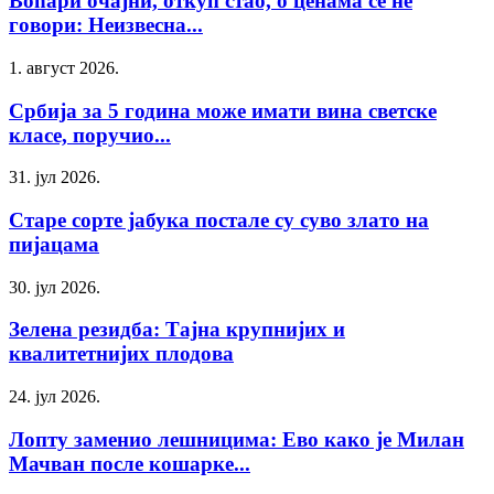
Воћари очајни, откуп стао, о ценама се не
говори: Неизвесна...
1. август 2026.
Србија за 5 година може имати вина светске
класе, поручио...
31. јул 2026.
Старе сорте јабука постале су суво злато на
пијацама
30. јул 2026.
Зелена резидба: Тајна крупнијих и
квалитетнијих плодова
24. јул 2026.
Лопту заменио лешницима: Ево како је Милан
Мачван после кошарке...