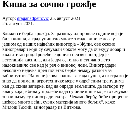
Киша за сочно грожђе
Аутор:
draganadpetrovic
25. август 2021.
25. август 2021.
Ближи се берба грожђа. За разлику од прошле године која је
била кишна, а град уништио многе засаде винове лозе у
једном од наших највећих виногорја – Жупи, ове сезоне
виноградари који су сачували чокоте могу да очекују добар и
квалитетан род.Пролеће је донело неизвесност, јер је
вегетација каснила, али је дуго, топло и сунчано лето
надокнадило све кад је реч о виновој лози. Виноградари
неколико недеља пред почетак бербе немају разлога за
забринутост.“За мене је ова година за сада супер, а екстра ко је
знао да примени агротехничке мере у одређеним тренуцима
кад да скида заперке, кад да одради земљиште, да затвори ту
влагу која је била у пролеће када су биле кише ко је то сачувао
значи њему су виногради екстра. Чекамо бербу, биће проценат
шећера много већи, сувих материја много бољих“, каже
Милош Ћосић, виноградар из Виткова.