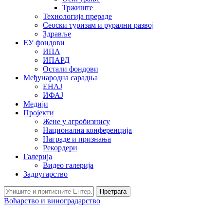
Тржиште
Технологија прераде
Сеоски туризам и рурални развој
Здравље
ЕУ фондови
ИПА
ИПАРД
Остали фондови
Међународна сарадња
ЕНАЈ
ИФАЈ
Медији
Пројекти
Жене у агробизнису
Национална конференција
Награде и признања
Рекордери
Галерија
Видео галерија
Задругарство
Претрага
Воћарство и виноградарство