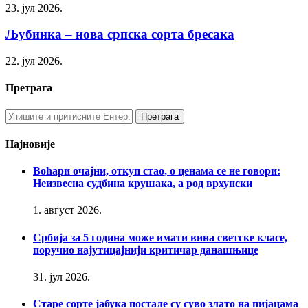
23. јул 2026.
Љубинка – нова српска сорта бресака
22. јул 2026.
Претрага
Најновије
Воћари очајни, откуп стао, о ценама се не говори:
Неизвесна судбина крушака, а род врхунски
1. август 2026.
Србија за 5 година може имати вина светске класе,
поручио најутицајнији критичар данашњице
31. јул 2026.
Старе сорте јабука постале су суво злато на пијацама