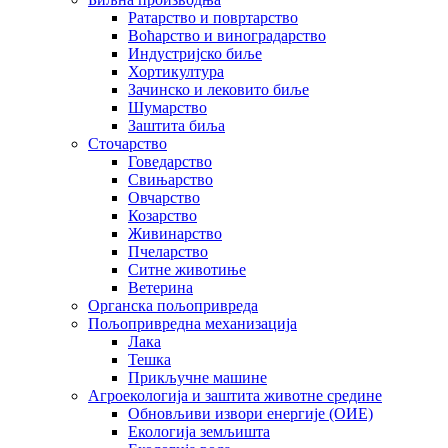
Ратарство и повртарство
Воћарство и виноградарство
Индустријско биље
Хортикултура
Зачинско и лековито биље
Шумарство
Заштита биља
Сточарство
Говедарство
Свињарство
Овчарство
Козарство
Живинарство
Пчеларство
Ситне животиње
Ветерина
Органска пољопривреда
Пољопривредна механизација
Лака
Тешка
Прикључне машине
Агроекологија и заштита животне средине
Обновљиви извори енергије (ОИЕ)
Екологија земљишта