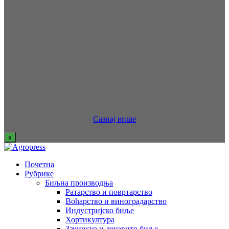
Сазнај више
x
Почетна
Рубрике
Биљна производња
Ратарство и повртарство
Воћарство и виноградарство
Индустријско биље
Хортикултура
Зачинско и лековито биље