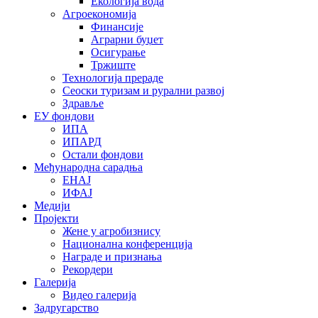
Екологија вода
Агроекономија
Финансије
Аграрни буџет
Осигурање
Тржиште
Технологија прераде
Сеоски туризам и рурални развој
Здравље
ЕУ фондови
ИПА
ИПАРД
Остали фондови
Међународна сарадња
ЕНАЈ
ИФАЈ
Медији
Пројекти
Жене у агробизнису
Национална конференција
Награде и признања
Рекордери
Галерија
Видео галерија
Задругарство