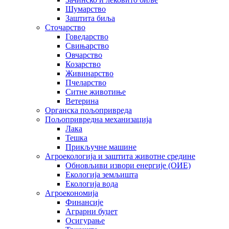
Шумарство
Заштита биља
Сточарство
Говедарство
Свињарство
Овчарство
Козарство
Живинарство
Пчеларство
Ситне животиње
Ветерина
Органска пољопривреда
Пољопривредна механизација
Лака
Тешка
Прикључне машине
Агроекологија и заштита животне средине
Обновљиви извори енергије (ОИЕ)
Екологија земљишта
Екологија вода
Агроекономија
Финансије
Аграрни буџет
Осигурање