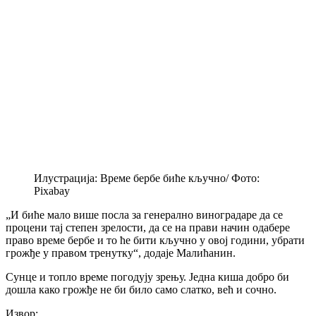
Илустрација: Време бербе биће кључно/ Фото:
Pixabay
„И биће мало више посла за генерално виноградаре да се
процени тај степен зрелости, да се на прави начин одабере
право време бербе и то ће бити кључно у овој години, убрати
грожђе у правом тренутку“, додаје Малићанин.
Сунце и топло време погодују зрењу. Једна киша добро би
дошла како грожђе не би било само слатко, већ и сочно.
Извор: