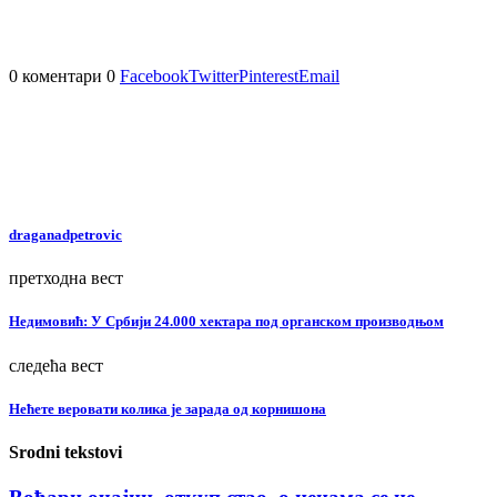
0 коментари
0
Facebook
Twitter
Pinterest
Email
draganadpetrovic
претходна вест
Недимовић: У Србији 24.000 хектара под органском производњом
следећа вест
Нећете веровати колика је зарада од корнишона
Srodni tekstovi