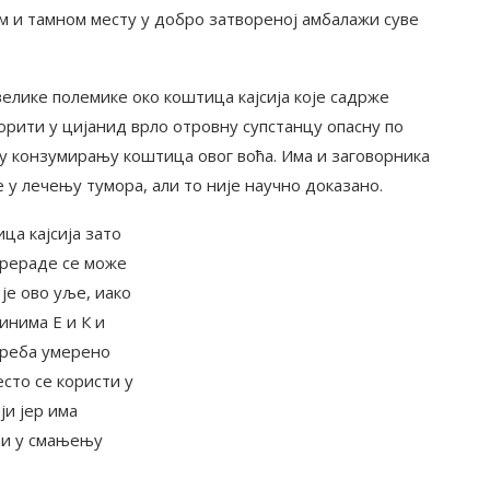
ном и тамном месту у добро затвореној амбалажи суве
лике полемике око коштица кајсија које садрже
орити у цијанид врло отровну супстанцу опасну по
 у конзумирању коштица овог воћа. Има и заговорника
у лечењу тумора, али то није научно доказано.
ца кајсија зато
прераде се може
је ово уље, иако
инима Е и К и
треба умерено
есто се користи у
ји јер има
ћи у смањењу