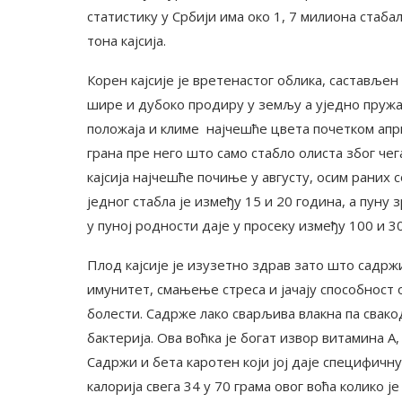
статистику у Србији има око 1, 7 милиона стаба
тона кајсија.
Корен кајсије је вретенастог облика, састављен
шире и дубоко продиру у земљу а уједно пружај
положаја и климе најчешће цвета почетком апр
грана пре него што само стабло олиста због чег
кајсија најчешће почиње у августу, осим раних 
једног стабла је између 15 и 20 година, а пуну
у пуној родности даје у просеку између 100 и 30
Плод кајсије је изузетно здрав зато што садржи
имунитет, смањење стреса и јачају способност 
болести. Садрже лако сварљива влакна па свако
бактерија. Ова воћка је богат извор витамина А, 
Садржи и бета каротен који јој даје специфичну
калорија свега 34 у 70 грама овог воћа колико ј