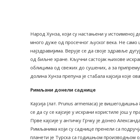
Народ Хунза, који су настањени у истоименој д
много дуже од просечног љуског века. Не само ш
најздравијима. Верује се да своје здравље дугу
од биљне хране. Кључни састојак њихове исхране
облицима од свежих до сушених, а за припрему
долина Хунза препуна је стабала кајсија које ов
Римљани донели саднице
Кајсија (лат. Prunus armeniaca) је вишегодишња
се да су се кајсије у исхрани користиле још у п
Прве кајсије у античку Грчку је донео Александ
Римљанима који су саднице пренели са подручј
планети је Турска са годишњом производњом о