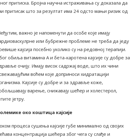
вног притиска. Бројна научна истраживања су доказала да
ни притисак што за резултат има 24 одсто мањи ризик од
еђутим, важно је напоменути да особе које имају
ардиоваскулрне или бубрежне проблеме не треба да једу
ревише кајсија посебно уколико су на редовној терапији.
бог обиља витамина А и бета-каротена кајсије су добре за
дравље очију. Имају висок садржај воде, што их чини
свежавајућим воћем које доприноси хидратацији
рганизма. Кајсије су добре и за здравље коже,
обољшавају варење, снижавају шећер и холестерол,
тите јетру.
олемике око коштица кајсије
оком процеса сушења кајсије губе минимално од својих
већава концентрација шећера због чега су слађе и