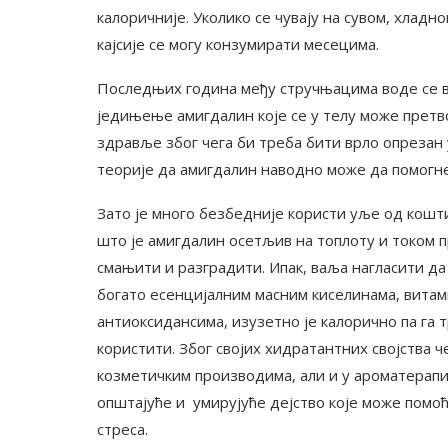
калоричније. Уколико се чувају на сувом, хлад
кајсије се могу конзумирати месецима.
Последњих година међу стручњацима воде се ве
једињење амигдалин које се у телу може претв
здравље због чега би треба бити врло опрезан
теорије да амигдалин наводно може да помогне 
Зато је много безбедније користи уље од кошти
што је амигдалин осетљив на топлоту и током 
смањити и разградити. Ипак, ваља нагласити да 
богато есенцијалним масним киселинама, витам
антиоксидансима, изузетно је калорично па га 
користити. Због својих хидратантних својства ч
козметичким производима, али и у ароматерапи
општајуће и умирујуће дејство које може помо
стреса.