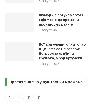
5. август 2026.
Шумадија повукла потез
који може да промени
производњу ракије
3. август 2026.
Воћари очајни, откуп стао,
о ценама се не говори:
Неизвесна судбина
крушака, а род врхунски
1. август 2026.
Пратите нас на друштвеним мрежама