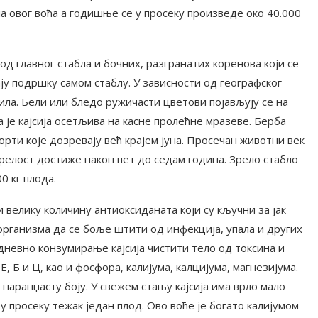
ла овог воћа а годишње се у просеку произведе око 40.000
 од главног стабла и бочних, разгранатих коренова који се
у подршку самом стаблу. У зависности од географског
ила. Бели или бледо ружичасти цветови појављују се на
а је кајсија осетљива на касне пролећне мразеве. Берба
сорти које дозревају већ крајем јуна. Просечан животни век
 зрелост достиже након пет до седам година. Зрело стабло
0 кг плода.
 велику количину антиоксиданата који су кључни за јак
организма да се боље штити од инфекција, упала и других
дневно конзумирање кајсија чистити тело од токсина и
Е, Б и Ц, као и фосфора, калијума, калцијума, магнезијума.
 наранџасту боју. У свежем стању кајсија има врло мало
е у просеку тежак један плод. Ово воће је богато калијумом