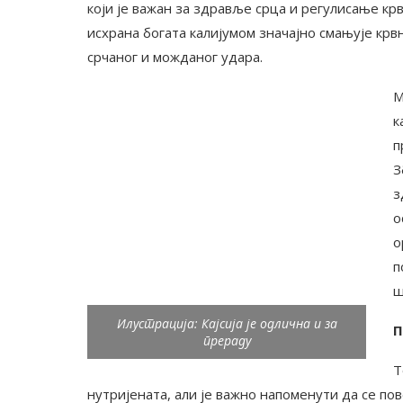
који је важан за здравље срца и регулисање кр
исхрана богата калијумом значајно смањује крв
срчаног и можданог удара.
М
к
п
З
з
о
о
п
ш
Илустрација: Кајсија је одлична и за
П
прераду
Т
нутријената, али је важно напоменути да се по