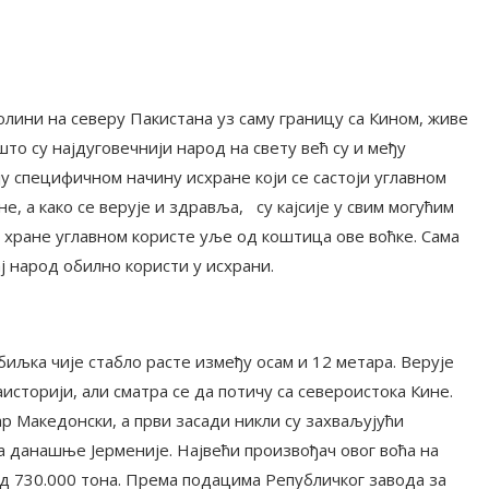
олини на северу Пакистана уз саму границу са Кином, живе
то су најдуговечнији народ на свету већ су и међу
ју специфичном начину исхране који се састоји углавном
, а како се верује и здравља, су кајсије у свим могућим
 хране углавном користе уље од коштица ове воћке. Сама
ај народ обилно користи у исхрани.
 биљка чије стабло расте између осам и 12 метара. Верује
раисторији, али сматра се да потичу са североистока Кине.
ар Македонски, а први засади никли су захваљујући
а данашње Јерменије. Највећи произвођач овог воћа на
д 730.000 тона. Према подацима Републичког завода за