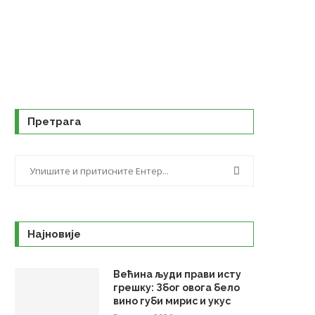
Претрага
Најновије
Већина људи прави исту
грешку: Због овога бело
вино губи мирис и укус