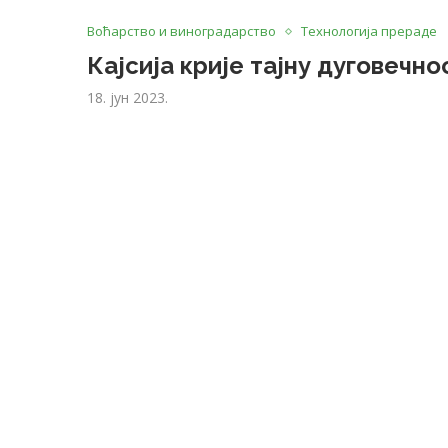
Воћарство и виноградарство
Технологија прераде
Кајсија крије тајну дуговечно
18. јун 2023.