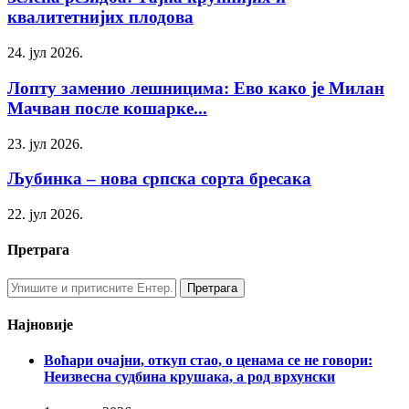
квалитетнијих плодова
24. јул 2026.
Лопту заменио лешницима: Ево како је Милан
Мачван после кошарке...
23. јул 2026.
Љубинка – нова српска сорта бресака
22. јул 2026.
Претрага
Најновије
Воћари очајни, откуп стао, о ценама се не говори:
Неизвесна судбина крушака, а род врхунски