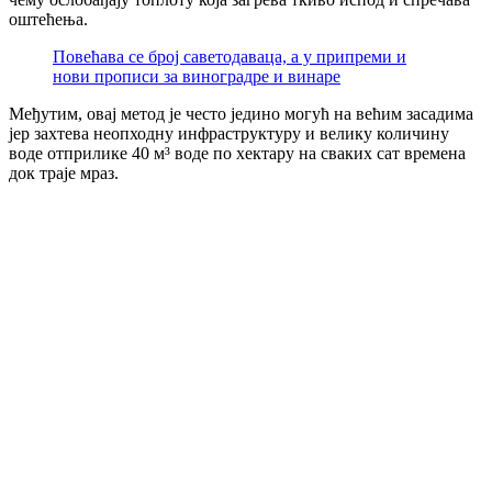
оштећења.
Повећава се број саветодаваца, а у припреми и
нови прописи за виноградре и винаре
Међутим, овај метод је често једино могућ на већим засадима
јер захтева неопходну инфраструктуру и велику количину
воде отприлике 40 м³ воде по хектару на сваких сат времена
док траје мраз.