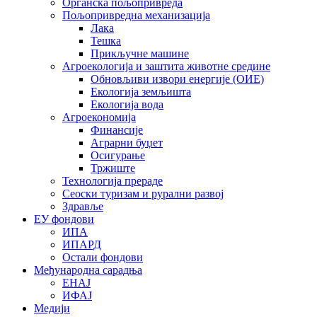
Органска пољопривреда
Пољопривредна механизација
Лака
Тешка
Прикључне машине
Агроекологија и заштита животне средине
Обновљиви извори енергије (ОИЕ)
Екологија земљишта
Екологија вода
Агроекономија
Финансије
Аграрни буџет
Осигурање
Тржиште
Технологија прераде
Сеоски туризам и рурални развој
Здравље
ЕУ фондови
ИПА
ИПАРД
Остали фондови
Међународна сарадња
ЕНАЈ
ИФАЈ
Медији