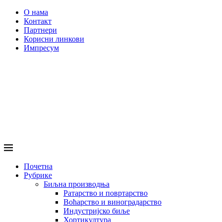
О нама
Контакт
Партнери
Корисни линкови
Импресум
Почетна
Рубрике
Биљна производња
Ратарство и повртарство
Воћарство и виноградарство
Индустријско биље
Хортикултура