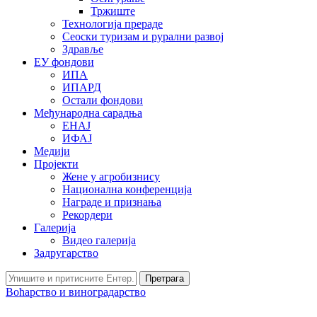
Тржиште
Технологија прераде
Сеоски туризам и рурални развој
Здравље
ЕУ фондови
ИПА
ИПАРД
Остали фондови
Међународна сарадња
ЕНАЈ
ИФАЈ
Медији
Пројекти
Жене у агробизнису
Национална конференција
Награде и признања
Рекордери
Галерија
Видео галерија
Задругарство
Претрага
Воћарство и виноградарство