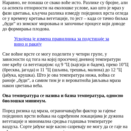
Наравно, не понаша се свако воће исто. Разлике су бројне, али
са аспекта отпорности на еколошке услове, као што је мраз у
фази цветања, кључна разлика измедју појединих врста огледа
се у времену кретања вегетације, то јест – када се тачно биљка
„буди“ из зимског мировања и започиње процесе који доводе
до формирања плодова.
Усвојена је измена правилника за подстицаје за
вино и ракију
Све воћне врсте се могу поделити у четири групе, у
зависности од тога на којој просечној дневној температури
оне крећу са вегетацијом: од 9 °Ц (кајсија и бадем), преко 10°Ц
(бресква, јагода) и 11 °Ц (шљива, трешња, малина) до 12 °Ц
(јабука, крушка). Што је ова температура нижа, воћка се
раније „буди“, а самим тим је и вероватноћа јављања мраза
након цветања већа.
Ова температура се назива и базна температура, односно
биолошки минимум.
Поред ризика од мраза, ограничавајући фактор за гајење
појединих врсти воћака на одређеним локацијама је дужина
вегетације и минимална средња годишња температуре
ваздуха. Сорте јабуке које касно сазревају не могу да се гаје на