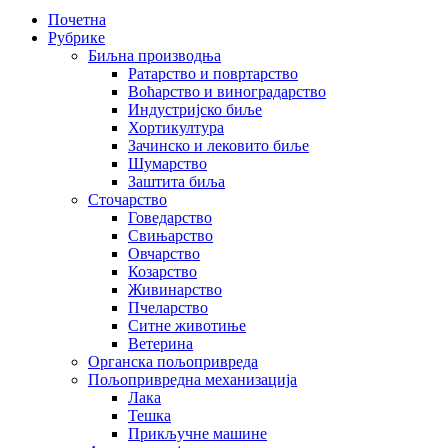
Почетна
Рубрике
Биљна производња
Ратарство и повртарство
Воћарство и виноградарство
Индустријско биље
Хортикултура
Зачинско и лековито биље
Шумарство
Заштита биља
Сточарство
Говедарство
Свињарство
Овчарство
Козарство
Живинарство
Пчеларство
Ситне животиње
Ветерина
Органска пољопривреда
Пољопривредна механизација
Лака
Тешка
Прикључне машине