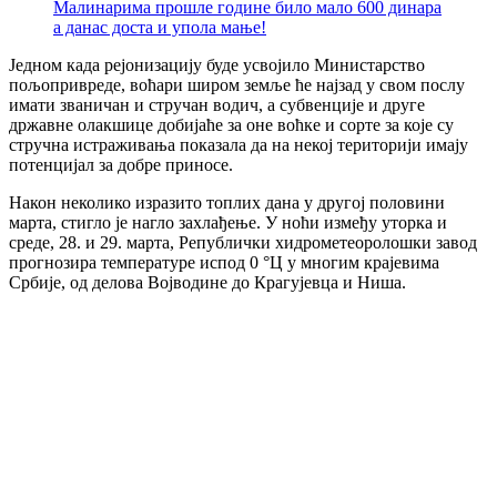
Малинарима прошле године било мало 600 динара
а данас доста и упола мање!
Једном када рејонизацију буде усвојило Министарство
пољопривреде, воћари широм земље ће најзад у свом послу
имати званичан и стручан водич, а субвенције и друге
државне олакшице добијаће за оне воћке и сорте за које су
стручна истраживања показала да на некој територији имају
потенцијал за добре приносе.
Након неколико изразито топлих дана у другој половини
марта, стигло је нагло захлађење. У ноћи између уторка и
среде, 28. и 29. марта, Републички хидрометеоролошки завод
прогнозира температуре испод 0 °Ц у многим крајевима
Србије, од делова Војводине до Крагујевца и Ниша.