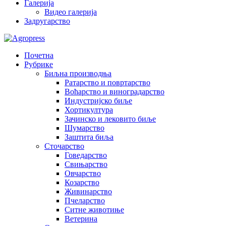
Галерија
Видео галерија
Задругарство
Почетна
Рубрике
Биљна производња
Ратарство и повртарство
Воћарство и виноградарство
Индустријско биље
Хортикултура
Зачинско и лековито биље
Шумарство
Заштита биља
Сточарство
Говедарство
Свињарство
Овчарство
Козарство
Живинарство
Пчеларство
Ситне животиње
Ветерина