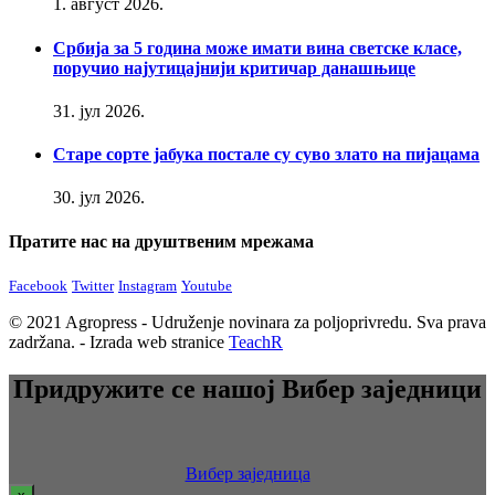
1. август 2026.
Србија за 5 година може имати вина светске класе,
поручио најутицајнији критичар данашњице
31. јул 2026.
Старе сорте јабука постале су суво злато на пијацама
30. јул 2026.
Пратите нас на друштвеним мрежама
Facebook
Twitter
Instagram
Youtube
© 2021 Agropress - Udruženje novinara za poljoprivredu. Sva prava
zadržana. - Izrada web stranice
TeachR
Придружите се нашој Вибер заједници
Вибер заједница