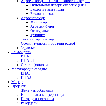
Агроекологија и заштита животне средине
Обновљиви извори енергије (ОИЕ)
Екологија земљишта
Екологија вода
Агроекономија
Финансије
Аграрни буџет
Осигурање
Тржиште
Технологија прераде
Сеоски туризам и рурални развој
Здравље
ЕУ фондови
ИПА
ИПАРД
Остали фондови
Међународна сарадња
ЕНАЈ
ИФАЈ
Медији
Пројекти
Жене у агробизнису
Национална конференција
Награде и признања
Рекордери