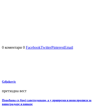
0 коментари
0
Facebook
Twitter
Pinterest
Email
Gdjakovic
претходна вест
Повећава се број саветодаваца, а у припреми и нови прописи за
виноградаре и винаре