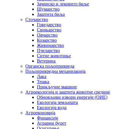
Зачинско и лековито биље
Шумарство
Заштита биља
Сточарство
Говедарство
Свињарство
Овчарство
Козарство
Живинарство
Пчеларство
Ситне животиње
Ветерина
Органска пољопривреда
Пољопривредна механизација
Лака
Тешка
Прикључне машине
Агроекологија и заштита животне средине
Обновљиви извори енергије (ОИЕ)
Екологија земљишта
Екологија вода
Агроекономија
Финансије
Аграрни буџет
Осигурање