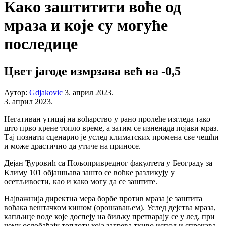
Како заштитити воће од
мраза и које су могуће
последице
Цвет јагоде измрзава већ на -0,5
Аутор:
Gdjakovic
3. април 2023.
3. април 2023.
Негативан утицај на воћарство у рано пролеће изгледа тако
што прво крене топло време, а затим се изненада појави мраз.
Тај познати сценарио је услед климатских промена све чешћи
и може драстично да утиче на приносе.
Дејан Ђуровић са Пољопривредног факултета у Београду за
Климу 101 објашњава зашто се воћке разликују у
осетљивости, као и како могу да се заштите.
Најважнија директна мера борбе против мраза је заштита
воћака вештачком кишом (орошавањем). Услед дејства мраза,
капљице воде које доспеју на биљку претварају се у лед, при
чему ослобађају топлоту која загрева ткиво испод и спречава