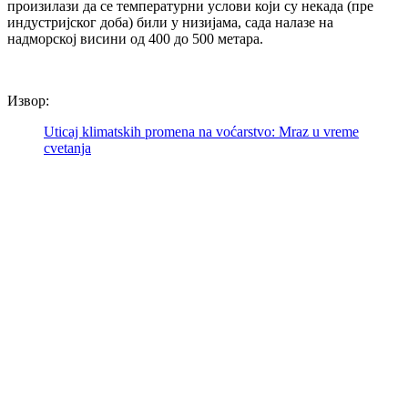
произилази да се температурни услови који су некада (пре
индустријског доба) били у низијама, сада налазе на
надморској висини од 400 до 500 метара.
Извор:
Uticaj klimatskih promena na voćarstvo: Mraz u vreme
cvetanja