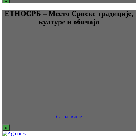
x
ЕТНОСРБ – Место Српске традиције,
културе и обичаја
Сазнај више
x