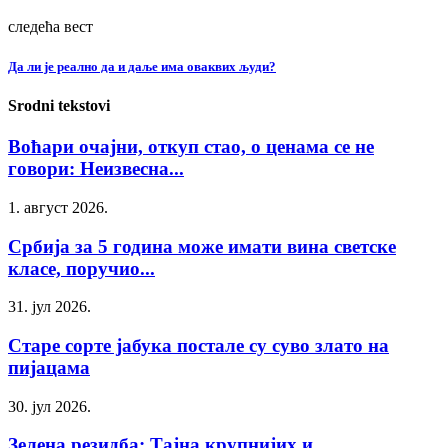
следећа вест
Да ли је реално да и даље има оваквих људи?
Srodni tekstovi
Воћари очајни, откуп стао, о ценама се не
говори: Неизвесна...
1. август 2026.
Србија за 5 година може имати вина светске
класе, поручио...
31. јул 2026.
Старе сорте јабука постале су суво злато на
пијацама
30. јул 2026.
Зелена резидба: Тајна крупнијих и