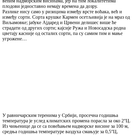
већим надморским висинама, јер на тим локалитетима
плодови једноставно немају времена да дозру.
Разлике нису само у ризицима између врсте воћака, већ и
између сорти. Сорта крушке Кармен осетљивија је на мраз од
Виљамовке; јабуке Ајдаред и Црвени делишес више ће
страдати од других сорти; кајсије Ружа и Новосадска родна
цветају касније од осталих сорти, па су самим тим и мање
угрожене…
У равничарским теренима у Србији, просечна годишња
температура је услед климатских промена порасла за око 2°Ц.
Из чињенице да се са повећањем надморске висине за 100 м,
средња годишња температуре ваздуха смањује за 0,5°Ц,