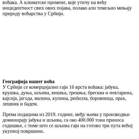
воћака. А климатске промене, које утичу на већу
инцидентност свих ових појава, полако али темељно мењају
природу воћарства у Србији.
Географија нашег воћа
У Србији се комерцијално гаји 16 врста воћака: јабука,
крушка, дуња, шљива, вишња, трешња, бресква и нектарина,
кајсија, јагода, малина, купина, рибизла, боровница, орах,
лешник и бадем.
Према подацима из 2019. године, међу њима у производњи
доминирају јабука и шљива, са око 400.000 тона приноса
годишње, с тиме што се шљива гаји на готово три пута већој
укупној површини.