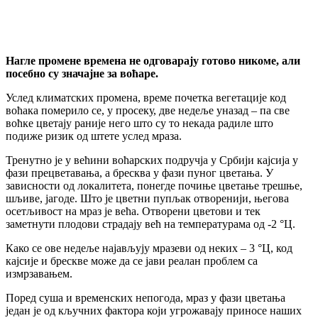
Нагле промене времена не одговарају готово никоме, али
посебно су значајне за воћаре.
Услед климатских промена, време почетка вегетације код
воћака померило се, у просеку, две недеље уназад – па све
воћке цветају раније него што су то некада радиле што
подиже ризик од штете услед мраза.
Тренутно је у већини воћарских подручја у Србији кајсија у
фази прецветавања, а бресква у фази пуног цветања. У
зависности од локалитета, понегде почиње цветање трешње,
шљиве, јагоде. Што је цветни пупљак отворенији, његова
осетљивост на мраз је већа. Отворени цветови и тек
заметнути плодови страдају већ на температурама од -2 °Ц.
Како се ове недеље најављују мразеви од неких – 3 °Ц, код
кајсије и брескве може да се јави реалан проблем са
измрзавањем.
Поред суша и временских непогода, мраз у фази цветања
један је од кључних фактора који угрожавају приносе наших