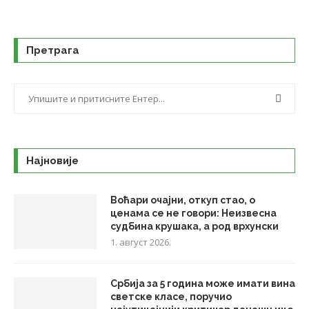
Претрага
Најновије
Воћари очајни, откуп стао, о
ценама се не говори: Неизвесна
судбина крушака, а род врхунски
1. август 2026.
Србија за 5 година може имати вина
светске класе, поручио