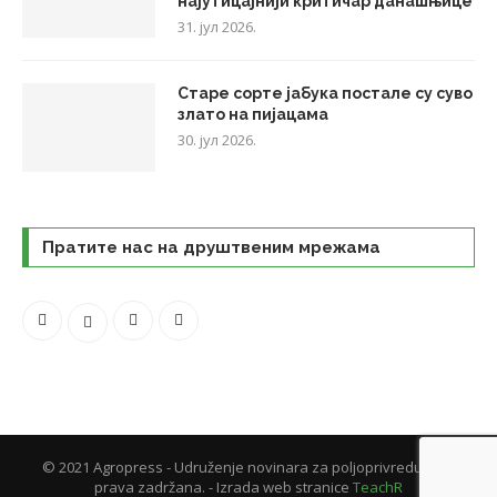
најутицајнији критичар данашњице
31. јул 2026.
Старе сорте јабука постале су суво
злато на пијацама
30. јул 2026.
Пратите нас на друштвеним мрежама
© 2021 Agropress - Udruženje novinara za poljoprivredu. Sva
prava zadržana. - Izrada web stranice
TeachR