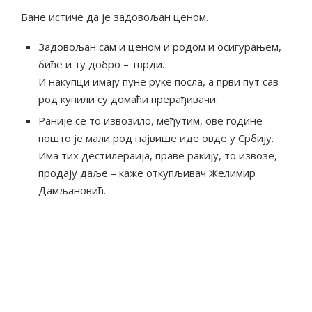
Бане истиче да је задовољан ценом.
Задовољан сам и ценом и родом и осигурањем,
биће и ту добро – тврди.
И накупци имају пуне руке посла, а први пут сав
род купили су домаћи прерађивачи.
Раније се то извозило, међутим, ове године
пошто је мали род највише иде овде у Србију.
Има тих дестилераија, праве ракију, то извозе,
продају даље – каже откупљивач Желимир
Дамљановић.