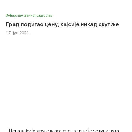
Воћарство и виноградарство
Град подигао цену, кајсије никад скупље
17. јул 2021.
Цена кајсије друге класе ове године је четири пута