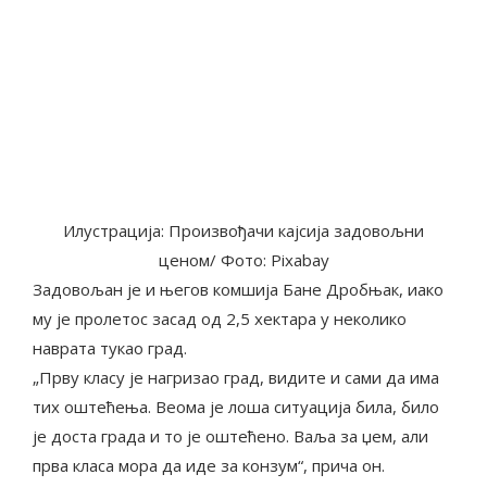
Илустрација: Произвођачи кајсија задовољни
ценом/ Фото: Pixabay
Задовољан је и његов комшија Бане Дробњак, иако
му је пролетос засад од 2,5 хектара у неколико
наврата тукао град.
„Прву класу је нагризао град, видите и сами да има
тих оштећења. Веома је лоша ситуација била, било
је доста града и то је оштећено. Ваља за џем, али
прва класа мора да иде за конзум“, прича он.