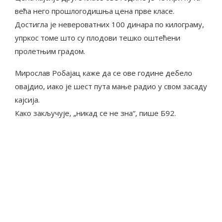
већа него прошлогодишња цена прве класе.
Достигла је невероватних 100 динара по килограму,
упркос томе што су плодови тешко оштећени
пролетњим градом.
Мирослав Робајац каже да се ове године дебело
овајдио, иако је шест пута мање радио у свом засаду
кајсија.
Како закључује, „никад се не зна“, пише Б92.