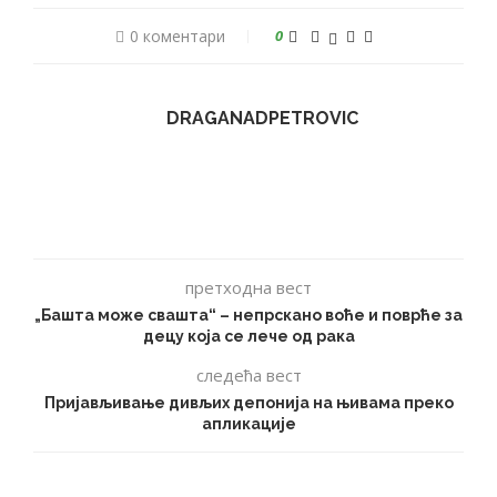
0 коментари
0
DRAGANADPETROVIC
претходна вест
„Башта може свашта“ – непрскано воће и поврће за
децу која се лече од рака
следећа вест
Пријављивање дивљих депонија на њивама преко
апликације