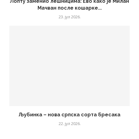
Лопту заменио лешницима: Ево како је Милан
Мачван после кошарке...
23. јул 2026.
Љубинка – нова српска сорта бресака
22. јул 2026.