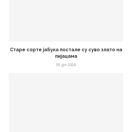
Старе сорте јабука постале су суво злато на
пијацама
30. јул 2026.