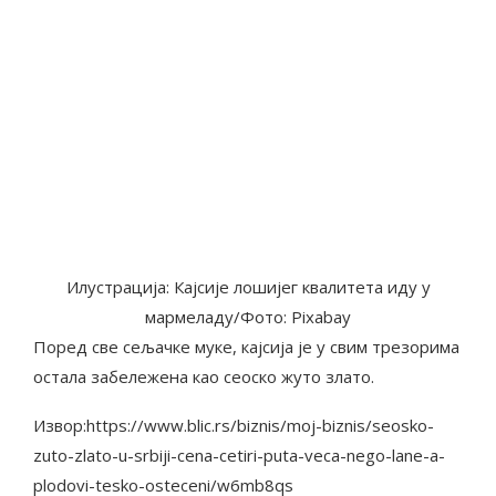
Илустрација: Кајсије лошијег квалитета иду у
мармеладу/Фото: Pixabay
Поред све сељачке муке, кајсија је у свим трезорима
остала забележена као сеоско жуто злато.
Извор:https://www.blic.rs/biznis/moj-biznis/seosko-
zuto-zlato-u-srbiji-cena-cetiri-puta-veca-nego-lane-a-
plodovi-tesko-osteceni/w6mb8qs