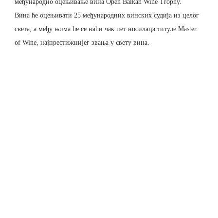
међународно оцењивање вина Open Balkan Wine Trophy.
Вина ће оцењивати 25 међународних винских судија из целог
света, а међу њима ће се наћи чак пет носилаца титуле Master
of Wine, најпрестижнијег звања у свету вина.