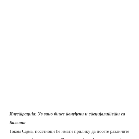
Илустрација: Уз вино биже понуђени и специјалитети са
Балкана
Током Сајма, посетиоци ће имати прилику да посете различите