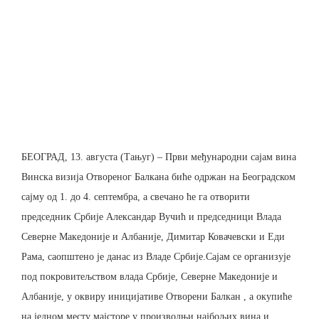
БЕОГРАД, 13. августа (Тањуг) – Први међународни сајам вина
Винска визија Отвореног Балкана биће одржан на Београдском
сајму од 1. до 4. септембра, а свечано ће га отворити
председник Србије Александар Вучић и председници Влада
Северне Македоније и Албаније, Димитар Ковачевски и Еди
Рама, саопштено је данас из Владе Србије.Сајам се организује
под покровитељством влада Србије, Северне Македоније и
Албаније, у оквиру иницијативе Отворени Балкан , а окупиће
на једном месту мајсторе у производњи најбољих вина и