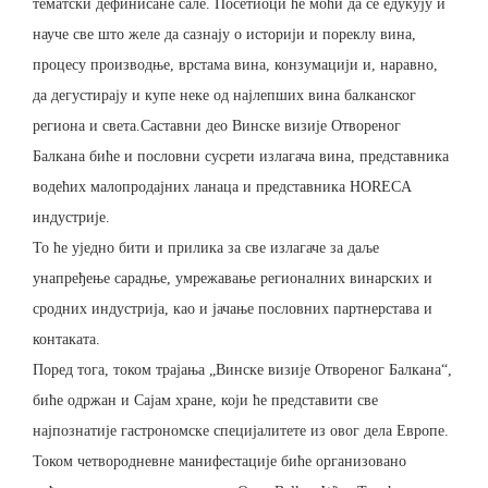
тематски дефинисане сале. Посетиоци ће моћи да се едукују и
науче све што желе да сазнају о историји и пореклу вина,
процесу производње, врстама вина, конзумацији и, наравно,
да дегустирају и купе неке од најлепших вина балканског
региона и света.Саставни део Винске визије Отвореног
Балкана биће и пословни сусрети излагача вина, представника
водећих малопродајних ланаца и представника HORECA
индустрије.
То ће уједно бити и прилика за све излагаче за даље
унапређење сарадње, умрежавање регионалних винарских и
сродних индустрија, као и јачање пословних партнерстава и
контаката.
Поред тога, током трајања „Винске визије Отвореног Балкана“,
биће одржан и Сајам хране, који ће представити све
најпознатије гастрономске специјалитете из овог дела Европе.
Током четвородневне манифестације биће организовано