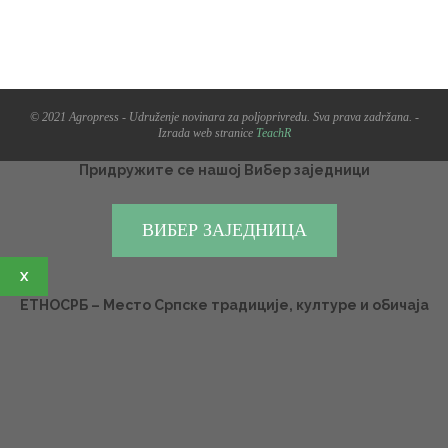
© 2021 Agropress - Udruženje novinara za poljoprivredu. Sva prava zadržana. -
Izrada web stranice
TeachR
Придружите се нашој Вибер заједници
ВИБЕР ЗАЈЕДНИЦА
X
ЕТНОСРБ – Место Српске традиције, културе и обичаја