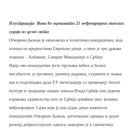
Илустрација: Вина ће оцењивати 25 међународних винских
судија из целог света
Отворени Балкан је економска и политичка иницијатива, која
почива на вредностима Европске уније, а чине је три државе
чланице – Албаније, Северне Македоније и Србије.
Идеја ове иницијативе јесте пружање већих и бољих
могућности за трговину, размену радника, студената и знања,
као и подстицање даље ЕУ интеграције уз промоцију богате
културе и традиције наших земаља.Влада Србије још једном
изражава задовољство што је Србија домаћин овог великог,
међународног Сајма који је још један доказ важности
иницијативе Отворени Балкан, регионалне сарадње и даљег
развоја добросуседских односа, наведено је у саопштењу.