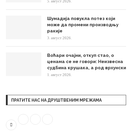
5. август 2026.
Шумадија повукла потез који
може да промени производњу
ракије
3. август 2026.
Воћари очајни, откуп стао, о
ценама се не говори: Неизвесна
судбина крушака, а род врхунски
1. август 2026.
ПРАТИТЕ НАС НА ДРУШТВЕНИМ МРЕЖАМА