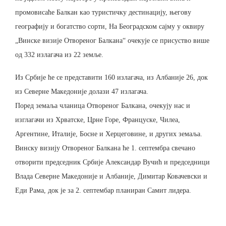
промовисаће Балкан као туристичку дестинацију, његову
географију и богатство сорти, На Београдском сајму у оквиру
„Винске визије Отвореног Балкана“ очекује се присуство више
од 332 излагача из 22 земље.
Из Србије ће се представити 160 излагача, из Албаније 26, док
из Северне Македоније долази 47 излагача.
Поред земаља чланица Отвореног Балкана, очекују нас и
изглагачи из Хрватске, Црне Горе, Француске, Чилеа,
Аргентине, Италије, Босне и Херцеговине, и других земаља.
Винску визију Отвореног Балкана ће 1. септембра свечано
отворити председник Србије Александар Вучић и председници
Влада Северне Македоније и Албаније, Димитар Ковачевски и
Еди Рама, док је за 2. септембар планиран Самит лидера.