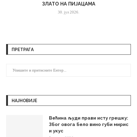
ЗЛАТО НА ПИЈАЦАМА
30. јул 2026.
ПРЕТРАГА
НАЈНОВИЈЕ
Већина људи прави исту грешку:
Због овога бело вино губи мирис
и укус