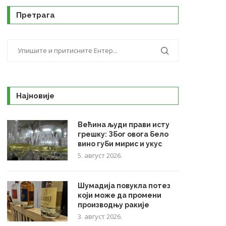
Претрага
Најновије
Већина људи прави исту
грешку: Због овога бело
вино губи мирис и укус
5. август 2026.
Шумадија повукла потез
који може да промени
производњу ракије
3. август 2026.