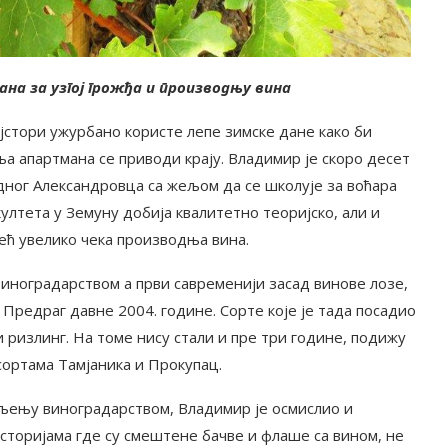
ана за узгој грожђа и производњу вина
ајстори ужурбано користе лепе зимске дане како би
ња апартмана се приводи крају. Владимир је скоро десет
дног Александровца са жељом да се школује за воћара
лтета у Земуну добија квалитетно теоријско, али и
већ увелико чека производња вина.
иноградарством а први савременији засад винове лозе,
Предраг давне 2004. године. Сорте које је тада посадио
и ризлинг. На томе нису стали и пре три године, подижу
сортама Тамјаника и Прокупац.
вљењу виноградарством, Владимир је осмислио и
сторијама где су смештене бачве и флаше са вином, не