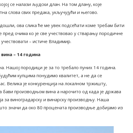
ојој се налази људски длан. На том длану, које
тна слова свих предака, укључујући и његово.
 дошли, ова слика ће ме увек подсећати коме требам бити
де пред очима ко је све учествовао у стварању породичне
и учествовати – истиче Владимир.
вина – 14 година
на. Нашој породици је за то требало пуних 14 година.
будућим купцима понудимо квалитет, а не да се
с. Велика је конкуренција на локалном тржишту,
ћа бави производњом вина а нарочито од када је држава
ја за виноградарску и винарску производњу. Наша
што значи да око 80 процената производње добијамо из