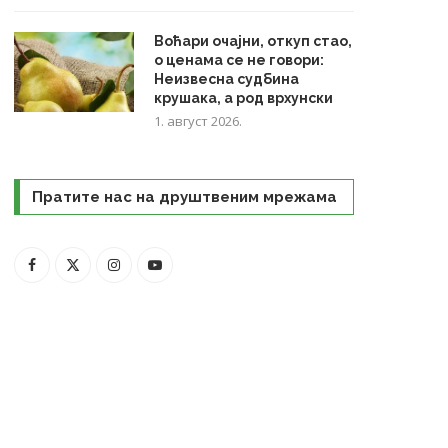
Воћари очајни, откуп стао,
о ценама се не говори:
Неизвесна судбина
крушака, а род врхунски
1. август 2026.
Пратите нас на друштвеним мрежама