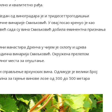
илно и квалитетно рађа.
. Један од виноградара је и тридесеттрогодишњи
не винарије Смиљковић. У овај посао кренуо је као
и већ сада су вина Смиљковић добила еминентна признања
ини манастира Дренча у чијем је склопу и црква
одична винарија Смиљковић. Окружена прелепом
алног места за опуштање.
и справљење врхунских вина. Одликује је велики број
лна за гајење винове лозе од 300 до 500 метара