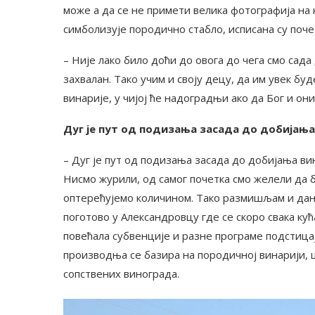
може а да се не примети велика фотографија на к
симболизује породично стабло, исписана су поче
– Није лако било доћи до овога до чега смо сада
захвалан. Тако учим и своју децу, да им увек бу
винарије, у чијој ће надоградњи ако да Бог и он
Дуг је пут од подизања засада до добијања 
– Дуг је пут од подизања засада до добијања ви
Нисмо журили, од самог почетка смо желели да 
оптерећујемо количином. Тако размишљам и дана
поготово у Александровцу где се скоро свака ку
повећала субвенције и разне програме подстица
производња се базира на породичној винарији, 
сопствених винограда.