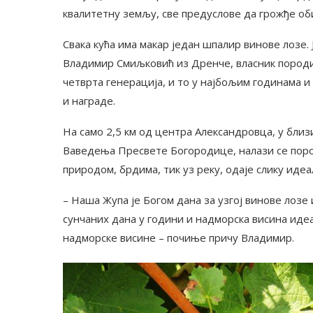
квалитетну земљу, све предуслове да грожђе об
Свака кућа има макар један шпалир винове лозе
Владимир Смиљковић из Дренче, власник породич
четврта генерација, и то у најбољим годинама 
и награде.
На само 2,5 км од центра Александровца, у близ
Ваведења Пресвете Богородице, налази се пор
природом, брдима, тик уз реку, одаје слику иде
– Наша Жупа је Богом дана за узгој винове лозе 
сунчаних дана у години и надморска висина идеа
надморске висине – почиње причу Владимир.