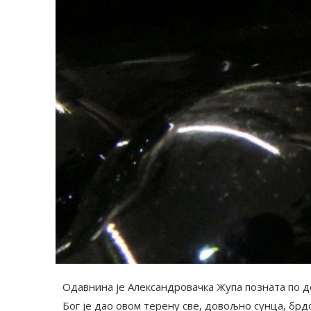
Одавнина је Александровачка Жупа позната по 
Бог је дао овом терену све, довољно сунца, брд