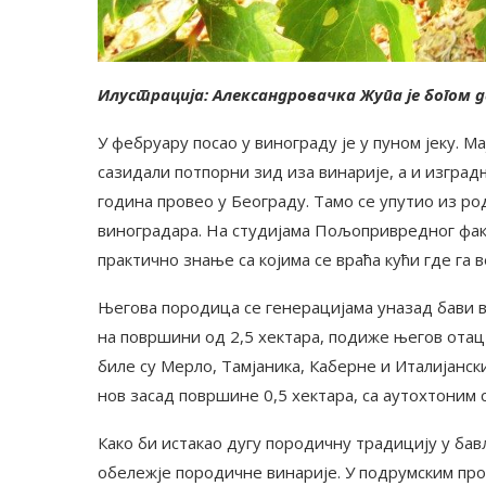
Илустрација: Александровачка Жупа је богом д
У фебруару посао у винограду је у пуном јеку. М
сазидали потпорни зид иза винарије, а и изград
година провео у Београду. Тамо се упутио из ро
виноградара. На студијама Пољопривредног факу
практично знање са којима се враћа кући где га 
Његова породица се генерацијама уназад бави в
на површини од 2,5 хектара, подиже његов отац 
биле су Мерло, Тамјаника, Каберне и Италијанск
нов засад површине 0,5 хектара, са аутохтоним 
Како би истакао дугу породичну традицију у ба
обележје породичне винарије. У подрумским про