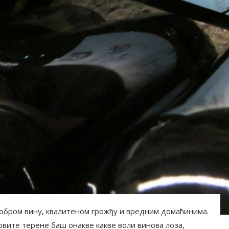
добром вину, квалитеном грожђу и вредним домаћинима.
овите терене баш онакве какве воли винова лоза,