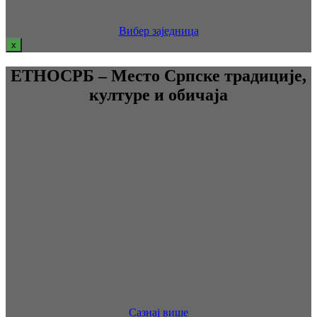
Вибер заједница
x
ЕТНОСРБ – Место Српске традиције,
културе и обичаја
Сазнај више