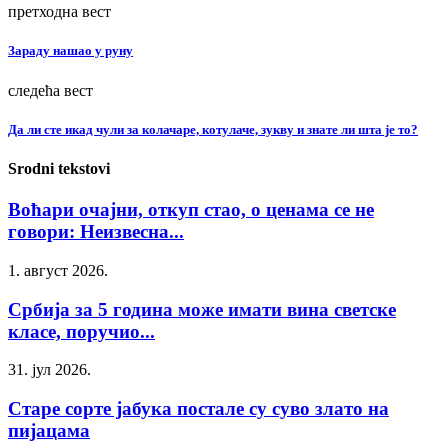
претходна вест
Зараду нашао у руну
следећа вест
Да ли сте икад чули за колачаре, котулаче, зукву и знате ли шта је то?
Srodni tekstovi
Воћари очајни, откуп стао, о ценама се не
говори: Неизвесна...
1. август 2026.
Србија за 5 година може имати вина светске
класе, поручио...
31. јул 2026.
Старе сорте јабука постале су суво злато на
пијацама