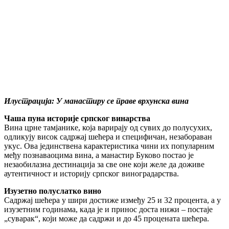
Илустрација: У манастиру се праве врхунска вина
Чаша пуна историје српског винарства
Вина црне тамјанике, која варирају од сувих до полусухих,
одликују висок садржај шећера и специфичан, незабораван
укус. Ова јединствена карактеристика чини их популарним
међу познаваоцима вина, а манастир Буково постао је
незаобилазна дестинација за све оне који желе да доживе
аутентичност и историју српског виноградарства.
Изузетно полуслатко вино
Садржај шећера у шири достиже између 25 и 32 процента, а у
изузетним годинама, када је и принос доста нижи – постаје
„суварак“, који може да садржи и до 45 процената шећера.