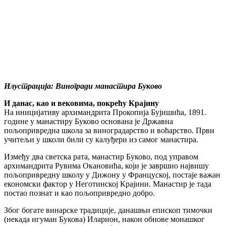
Илустрација: Виногради манастира Буково
И данас, као и вековима, покрећу Крајину
На иницијативу архимандрита Прокопија Бујишића, 1891.
године у манастиру Буково основана је Државна
пољопривредна школа за виноградарство и воћарство. Први
учитељи у школи били су калуђери из самог манастира.
Између два светска рата, манастир Буково, под управом
архимандрита Рувима Окановића, који је завршио највишу
пољопривредну школу у Дижону у Француској, постаје важан
економски фактор у Неготинској Крајини. Манастир је тада
постао познат и као пољопривредно добро.
Због богате винарске традиције, данашњи епископ тимочки
(некада игуман Букова) Иларион, након обнове монашког