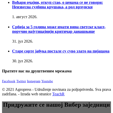
Воћари очајни, откуп стао, о ценама се не говори:
Неизвесна судбина крушака, а род врхунски
1. август 2026.
Србија за 5 година може имати вина светске класе,
поручио најутицајнији критичар данашњице
31. јул 2026.
Старе сорте јабука постале су суво злато на пијацама
30. јул 2026.
Пратите нас на друштвеним мрежама
Facebook
Twitter
Instagram
Youtube
© 2021 Agropress - Udruženje novinara za poljoprivredu. Sva prava
zadržana. - Izrada web stranice
TeachR
Придружите се нашој Вибер заједници