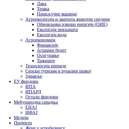
Лака
Тешка
Прикључне машине
Агроекологија и заштита животне средине
Обновљиви извори енергије (ОИЕ)
Екологија земљишта
Екологија вода
Агроекономија
Финансије
Аграрни буџет
Осигурање
Тржиште
Технологија прераде
Сеоски туризам и рурални развој
Здравље
ЕУ фондови
ИПА
ИПАРД
Остали фондови
Међународна сарадња
ЕНАЈ
ИФАЈ
Медији
Пројекти
Жене у агробизнису