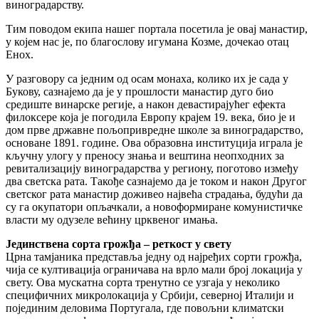
виноградарству.
Тим поводом екипа нашег портала посетила је овај манастир,
у којем нас је, по благослову игумана Козме, дочекао отац
Енох.
У разговору са једним од осам монаха, колико их је сада у
Букову, сазнајемо да је у прошлости манастир дуго био
средиште винарске регије, а након девастирајућег ефекта
филоксере која је погодила Европу крајем 19. века, био је и
дом прве државне пољопривредне школе за виноградарство,
основане 1891. године. Ова образовна институција играла је
кључну улогу у преносу знања и вештина неопходних за
ревитализацију виноградарства у региону, поготово између
два светска рата. Такође сазнајемо да је током и након Другог
светског рата манастир доживео највећа страдања, будући да
су га окупатори опљачкали, а новоформиране комунистичке
власти му одузеле већину црквеног имања.
Јединствена сорта грожђа – реткост у свету
Црна тамјаника представља једну од најређих сорти грожђа,
чија се култивација ограничава на врло мали број локација у
свету. Ова мускатна сорта тренутно се узгаја у неколико
специфичних микролокација у Србији, северној Италији и
појединим деловима Португала, где повољни климатски