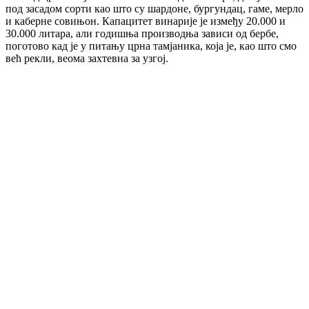
под засадом сорти као што су шардоне, бургундац, гаме, мерло
и каберне совињон. Капацитет винарије је између 20.000 и
30.000 литара, али годишња производња зависи од бербе,
поготово кад је у питању црна тамјаника, која је, као што смо
већ рекли, веома захтевна за узгој.