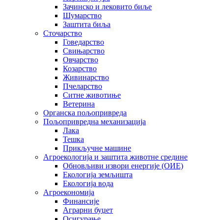
Зачинско и лековито биље
Шумарство
Заштита биља
Сточарство
Говедарство
Свињарство
Овчарство
Козарство
Живинарство
Пчеларство
Ситне животиње
Ветерина
Органска пољопривреда
Пољопривредна механизација
Лака
Тешка
Прикључне машине
Агроекологија и заштита животне средине
Обновљиви извори енергије (ОИЕ)
Екологија земљишта
Екологија вода
Агроекономија
Финансије
Аграрни буџет
Осигурање