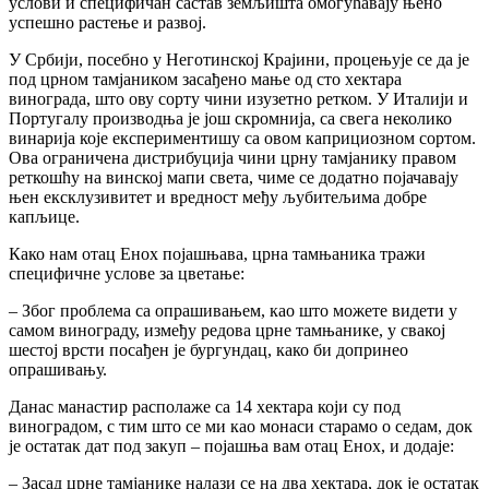
услови и специфичан састав земљишта омогућавају њено
успешно растење и развој.
У Србији, посебно у Неготинској Крајини, процењује се да је
под црном тамјаником засађено мање од сто хектара
винограда, што ову сорту чини изузетно ретком. У Италији и
Португалу производња је још скромнија, са свега неколико
винарија које експериментишу са овом каприциозном сортом.
Ова ограничена дистрибуција чини црну тамјанику правом
реткошћу на винској мапи света, чиме се додатно појачавају
њен ексклузивитет и вредност међу љубитељима добре
капљице.
Како нам отац Енох појашњава, црна тамњаника тражи
специфичне услове за цветање:
– Због проблема са опрашивањем, као што можете видети у
самом винограду, између редова црне тамњанике, у свакој
шестој врсти посађен је бургундац, како би допринео
опрашивању.
Данас манастир располаже са 14 хектара који су под
виноградом, с тим што се ми као монаси старамо о седам, док
је остатак дат под закуп – појашња вам отац Енох, и додаје:
– Засад црне тамјанике налази се на два хектара, док је остатак