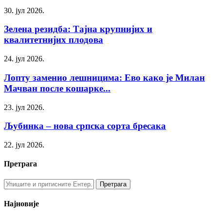
30. јул 2026.
Зелена резидба: Тајна крупнијих и
квалитетнијих плодова
24. јул 2026.
Лопту заменио лешницима: Ево како је Милан
Мачван после кошарке...
23. јул 2026.
Љубинка – нова српска сорта бресака
22. јул 2026.
Претрага
Најновије