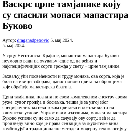
Васкрс црне тамјанике коју
су спасили монаси манастира
Буково
Аутор:
draganadpetrovic
5. мај 2024.
5. мај 2024.
У срцу Неготинске Крајине, монаштво манастира Буково
неуморно ради на очувању једне од најређих и
најспецифичнијих сорти грожђа у свету – црне тамјанике.
Захваљујући посвећености и труду монаха, ова сорта, која је
била на ивици заборава, данас поново цвета на обронцима
које обрађује манастирска братија.
Црна тамјаника, позната по свом комплексном спектру арома
руже, сувог грожђа и босиљка, тешка је за узгој због
специфичних захтева током цветања и осетљивости на
климатске услове. Упркос овим изазовима, монаси манастира
Буково успели су не само да сачувају ову сорту, већ и да
произведу вино које је права сензација за љубитеље вина –
комбинујући традиционалне методе и модерну технологију у