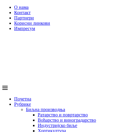
О нама
Контакт
Партнери
Корисни линкови
Импресум
Почетна
Рубрике
Биљна производња
Ратарство и повртарство
Воћарство и виноградарство
Индустријско биље
Хортикултура