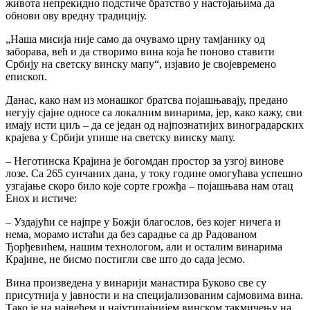
живота непрекидно подстиче братство у настојањима да
обнови ову вредну традицију.
„Наша мисија није само да очувамо црну тамјанику од
заборава, већ и да створимо вина која ће поново ставити
Србију на светску винску мапу“, изјавио је својевремено
епископ.
Данас, како нам из монашког братсва појашњавају, предано
негују сјајне односе са локалним винарима, јер, како кажу, сви
имају исти циљ – да се један од најпознатијих виноградарских
крајева у Србији упише на светску винску мапу.
– Неготинска Крајина је богомдан простор за узгој винове
лозе. Са 265 сунчаних дана, у току године омогућава успешно
узгајање скоро било које сорте грожђа – појашњава нам отац
Енох и истиче:
– Уздајући се најпре у Божји благослов, без којег ничега и
нема, морамо истаћи да без сарадње са др Радованом
Ђорђевићем, нашим технологом, али и осталим винарима
Крајине, не бисмо постигли све што до сада јесмо.
Вина произведена у винарији манастира Буково све су
присутнија у јавности и на специјализованим сајмовима вина.
Тако је на највећем и најутицајнијем винском такмичењу на