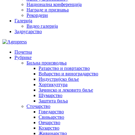
Национална конференција
Награде и признања
Рекордери
Галерија
Видео галерија
Задругарство
Почетна
Рубрике
Биљна производња
Ратарство и повртарство
Воћарство и виноградарство
Индустријско биље
Хортикултура
Зачинско и лековито биље
Шумарство
Заштита биља
Сточарство
Говедарство
Свињарство
Овчарство
Козарство
Живинарство