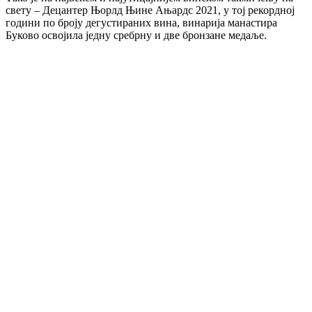
свету – Децантер Њорлд Њине Ањардс 2021, у тој рекордној
години по броју дегустираних вина, винарија манастира
Буково освојила једну сребрну и две бронзане медаље.