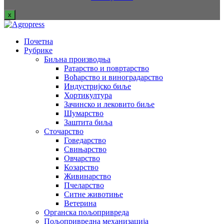
x
Почетна
Рубрике
Биљна производња
Ратарство и повртарство
Воћарство и виноградарство
Индустријско биље
Хортикултура
Зачинско и лековито биље
Шумарство
Заштита биља
Сточарство
Говедарство
Свињарство
Овчарство
Козарство
Живинарство
Пчеларство
Ситне животиње
Ветерина
Органска пољопривреда
Пољопривредна механизација