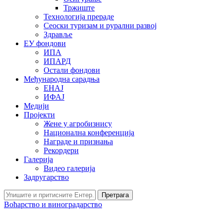
Тржиште
Технологија прераде
Сеоски туризам и рурални развој
Здравље
ЕУ фондови
ИПА
ИПАРД
Остали фондови
Међународна сарадња
ЕНАЈ
ИФАЈ
Медији
Пројекти
Жене у агробизнису
Национална конференција
Награде и признања
Рекордери
Галерија
Видео галерија
Задругарство
Претрага
Воћарство и виноградарство