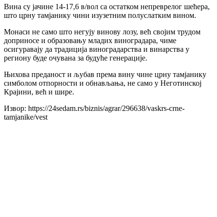
Вина су јачине 14-17,6 в/вол са остатком непреврелог шећера,
што црну тамјанику чини изузетним полуслатким вином.
Монаси не само што негују винову лозу, већ својим трудом
доприносе и образовању младих виноградара, чиме
осигуравају да традиција виноградарства и винарства у
региону буде очувана за будуће генерације.
Њихова преданост и љубав према вину чине црну тамјанику
симболом отпорности и обнављања, не само у Неготинској
Крајини, већ и шире.
Извор: https://24sedam.rs/biznis/agrar/296638/vaskrs-crne-
tamjanike/vest