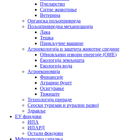
Пчеларство
Ситне животиње
Ветерина
Органска пољопривреда
Пољопривредна механизација
Лака
Тешка
Прикључне машине
Агроекологија и заштита животне средине
Обновљиви извори енергије (ОИЕ)
Екологија земљишта
Екологија вода
Агроекономија
Финансије
Аграрни буџет
Осигурање
Тржиште
Технологија прераде
Сеоски туризам и рурални развој
Здравље
ЕУ фондови
ИПА
ИПАРД
Остали фондови
Међународна сарадња