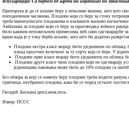
Илустрација: Са бербом не треба ни поранити ни закаснит
Препорука је да се шљиве беру у неколико махова, зато што сви
поподневним часовима. Плодови који се беру за стону потрошњу
треба манипулисати плодовима и изазивати њихово нагњечење. 
Амбалажа за плодове који се беру за производњу воћних ракија 
било каквим непожељним примесима, већ само одговарајуће за п
врши када је у току берба шљиве, зато што би додатно разврс
Плодови екстра класе морају бити уједначени по облику,
изнад просечне величине за ту сорту која се бере. У је
Плодови прве класе морају бити уједначени по облику, бо
Плодови друге класе чине плодови који не одговарају ус
јединицама паковања може бити до 10% плодова са оштећ
Без обзира за коју се намену беру плодови треба водити рачун
гранчица, неубраних плодова, како би се поред осталог постиг
Гвоздић Љиљана дипл.инж.пољ.
Извор: ПССС