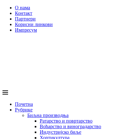
О нама
Контакт
Партнери
Корисни линкови
Импресум
Почетна
Рубрике
Биљна производња
Ратарство и повртарство
Воћарство и виноградарство
Индустријско биље
Хортикултура