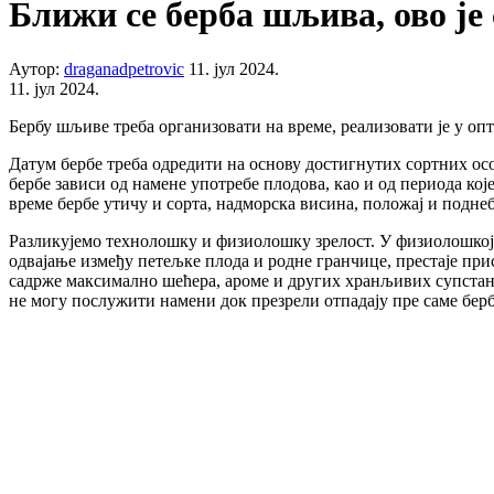
Ближи се берба шљива, ово је 
Аутор:
draganadpetrovic
11. јул 2024.
11. јул 2024.
Бербу шљиве треба организовати на време, реализовати је у оп
Датум бербе треба одредити на основу достигнутих сортних осо
бербе зависи од намене употребе плодова, као и од периода које
време бербе утичу и сорта, надморска висина, положај и подне
Разликујемо технолошку и физиолошку зрелост. У физиолошкој 
одвајање између петељке плода и родне гранчице, престаје при
садрже максимално шећера, ароме и других хранљивих супстанци
не могу послужити намени док презрели отпадају пре саме бербе