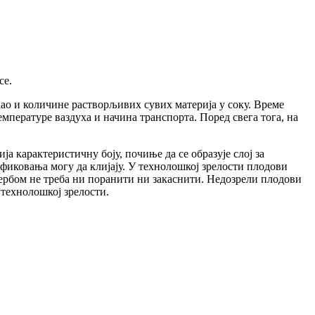
се.
као и количине растворљивих сувих материја у соку. Време
емпературе ваздуха и начина транспорта. Поред свега тога, на
 карактеристичну боју, почиње да се образује слој за
фиковања могу да клијају. У технолошкој зрелости плодови
бербом не треба ни поранити ни закаснити. Недозрели плодови
 технолошкој зрелости.