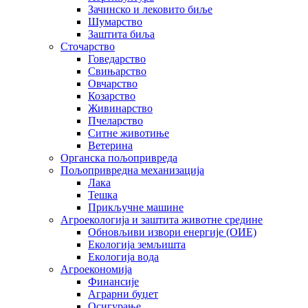
Зачинско и лековито биље
Шумарство
Заштита биља
Сточарство
Говедарство
Свињарство
Овчарство
Козарство
Живинарство
Пчеларство
Ситне животиње
Ветерина
Органска пољопривреда
Пољопривредна механизација
Лака
Тешка
Прикључне машине
Агроекологија и заштита животне средине
Обновљиви извори енергије (ОИЕ)
Екологија земљишта
Екологија вода
Агроекономија
Финансије
Аграрни буџет
Осигурање