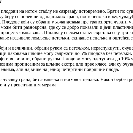
и
 плодови на истом стаблу не сазревају истовремено. Брати по сув
 беру се почевши од најнижих грана, постепено ка врху, чувају
Плодове који су обрани у холандезама пре транспорта чувати у
може бити разноврсна, где су се добро показали и јачи пластични
роцес укомљавања. Шљива у свежем стању сврстава се у три квал
тавање изазивало ломљење петељки, скидање пепељка и оштећење
 боји и величини, обрани руком са петељком, нераспукнути, очув
диници паковања шљиве могу садржати до 5% плодова без петељки.
ји и величини, обрани руком. Плодови могу одступити до 10% у 
ловима прописаним за шљиве екстра или прве класе, али су очу
ењима, али највише на једној четвртини површине плода.
а о чувању грана, без ломљења и њиховог цепања. Након бербе т
ло и у превентивним мерама.