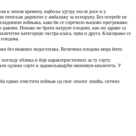
ом и лепом времену, најбоље ујутру после росе и у
ћи пепељак директно у амбалажу за испоруку. Без потребе не
 хладовини воћњака, како би се спречило њихово прегревање.
 џакови. Никако не брати натруле плодове, као ни здраве са
итетне категорије: екстра класа, прва и друга. Класирање се
 плодова.
ани без икаквих недостатака. Величина плодова мора бити
погледу облика и боје карактеристичних за ту сорту.
вали одлике сорте и задовољавајући минимум квалитета. У
реба одмах очистити воћњак од свог опалог лишћа, ситних