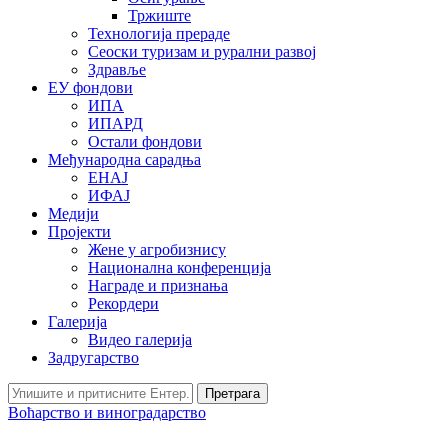
Тржиште
Технологија прераде
Сеоски туризам и рурални развој
Здравље
ЕУ фондови
ИПА
ИПАРД
Остали фондови
Међународна сарадња
ЕНАЈ
ИФАЈ
Медији
Пројекти
Жене у агробизнису
Национална конференција
Награде и признања
Рекордери
Галерија
Видео галерија
Задругарство
Претрага
Воћарство и виноградарство