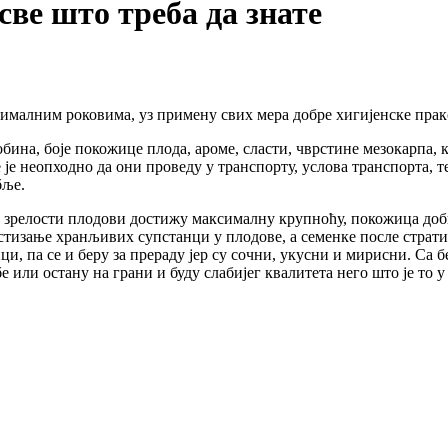
све што треба да знате
тималним роковима, уз примену свих мера добре хигијенске прак
бина, боје покожице плода, ароме, сласти, чврстине мезокарпа, 
 је неопходно да они проведу у транспорту, услова транспорта, т
бље.
зрелости плодови достижу максималну крупноћу, покожица добија
стизање хранљивих супстанци у плодове, а семенке после страти
, па се и беру за прераду јер су сочни, укусни и мирисни. Са 
 или остану на грани и буду слабијег квалитета него што је то у