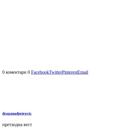
0 коментари
0
Facebook
Twitter
Pinterest
Email
draganadpetrovic
претходна вест