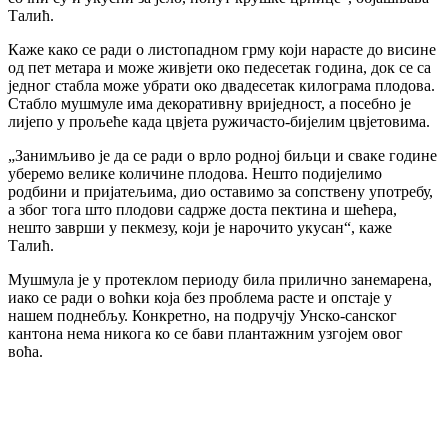
Талић.
Каже како се ради о листопадном грму који нарасте до висине
од пет метара и може живјети око педесетак година, док се са
једног стабла може убрати око двадесетак килограма плодова.
Стабло мушмуле има декоративну вриједност, а посебно је
лијепо у прољеће када цвјета ружичасто-бијелим цвјетовима.
„Занимљиво је да се ради о врло родној биљци и сваке године
уберемо велике количине плодова. Нешто подијелимо
родбини и пријатељима, дио оставимо за сопствену употребу,
а због тога што плодови садрже доста пектина и шећера,
нешто заврши у пекмезу, који је нарочито укусан“, каже
Талић.
Мушмула је у протеклом периоду била прилично занемарена,
иако се ради о воћки која без проблема расте и опстаје у
нашем поднебљу. Конкретно, на подручју Унско-санског
кантона нема никога ко се бави плантажним узгојем овог
воћа.