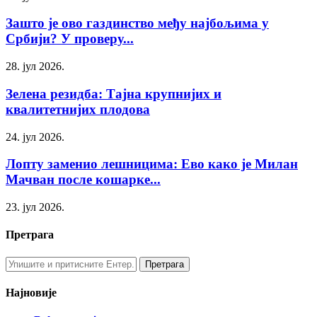
Зашто је ово газдинство међу најбољима у
Србији? У проверу...
28. јул 2026.
Зелена резидба: Тајна крупнијих и
квалитетнијих плодова
24. јул 2026.
Лопту заменио лешницима: Ево како је Милан
Мачван после кошарке...
23. јул 2026.
Претрага
Најновије