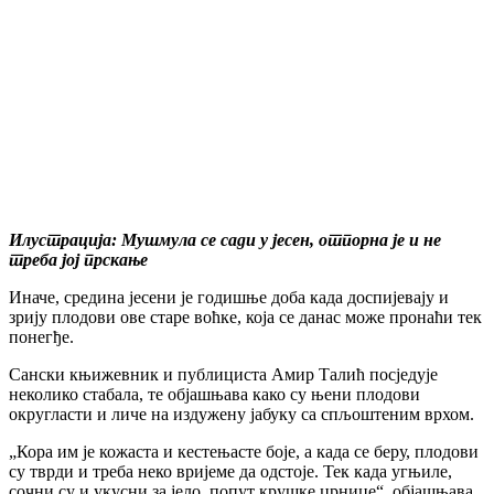
Илустрација: Мушмула се сади у јесен, отпорна је и не
треба јој прскање
Иначе, средина јесени је годишње доба када доспијевају и
зрију плодови ове старе воћке, која се данас може пронаћи тек
понегђе.
Сански књижевник и публициста Амир Талић посједује
неколико стабала, те објашњава како су њени плодови
округласти и личе на издужену јабуку са спљоштеним врхом.
„Кора им је кожаста и кестењасте боје, а када се беру, плодови
су тврди и треба неко вријеме да одстоје. Тек када угњиле,
сочни су и укусни за јело, попут крушке црнице“, објашњава