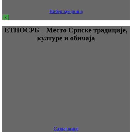
Вибер заједница
x
ЕТНОСРБ – Место Српске традиције,
културе и обичаја
Сазнај више