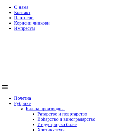
О нама
Контакт
Партнери
Корисни линкови
Импресум
Почетна
Рубрике
Биљна производња
Ратарство и повртарство
Воћарство и виноградарство
Индустријско биље
Хортикултура