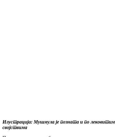
Илустрација: Мушмула је позната и по лековитим
својствима