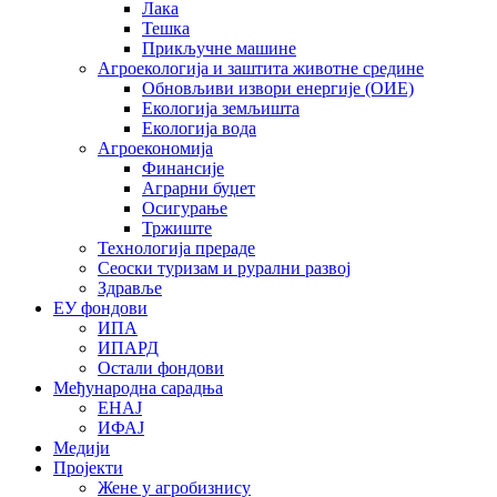
Лака
Тешка
Прикључне машине
Агроекологија и заштита животне средине
Обновљиви извори енергије (ОИЕ)
Екологија земљишта
Екологија вода
Агроекономија
Финансије
Аграрни буџет
Осигурање
Тржиште
Технологија прераде
Сеоски туризам и рурални развој
Здравље
ЕУ фондови
ИПА
ИПАРД
Остали фондови
Међународна сарадња
ЕНАЈ
ИФАЈ
Медији
Пројекти
Жене у агробизнису