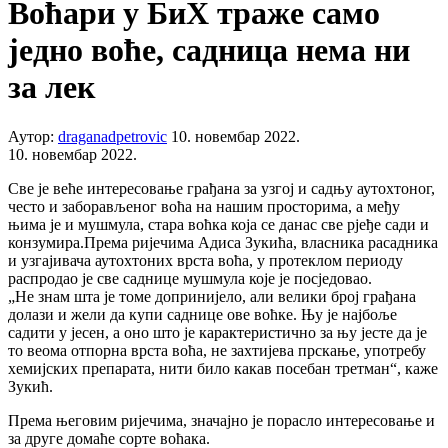
Воћари у БиХ траже само
једно воће, садница нема ни
за лек
Аутор:
draganadpetrovic
10. новембар 2022.
10. новембар 2022.
Све је веће интересовање грађана за узгој и садњу аутохтоног,
често и заборављеног воћа на нашим просторима, а међу
њима је и мушмула, стара воћка која се данас све рјеђе сади и
конзумира.Према ријечима Адиса Зукића, власника расадника
и узгајивача аутохтоних врста воћа, у протеклом периоду
распродао је све саднице мушмула које је посједовао.
„Не знам шта је томе допринијело, али велики број грађана
долази и жели да купи саднице ове воћке. Њу је најбоље
садити у јесен, а оно што је карактеристично за њу јесте да је
то веома отпорна врста воћа, не захтијева прскање, употребу
хемијских препарата, нити било какав посебан третман“, каже
Зукић.
Према његовим ријечима, значајно је порасло интересовање и
за друге домаће сорте воћака.