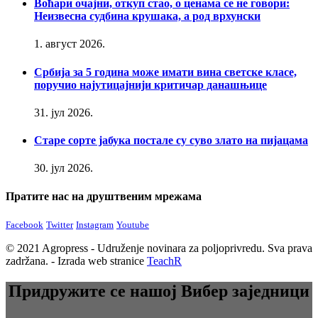
Воћари очајни, откуп стао, о ценама се не говори:
Неизвесна судбина крушака, а род врхунски
1. август 2026.
Србија за 5 година може имати вина светске класе,
поручио најутицајнији критичар данашњице
31. јул 2026.
Старе сорте јабука постале су суво злато на пијацама
30. јул 2026.
Пратите нас на друштвеним мрежама
Facebook
Twitter
Instagram
Youtube
© 2021 Agropress - Udruženje novinara za poljoprivredu. Sva prava
zadržana. - Izrada web stranice
TeachR
Придружите се нашој Вибер заједници