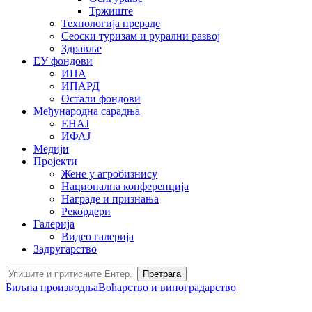
Тржиште
Технологија прераде
Сеоски туризам и рурални развој
Здравље
ЕУ фондови
ИПА
ИПАРД
Остали фондови
Међународна сарадња
ЕНАЈ
ИФАЈ
Медији
Пројекти
Жене у агробизнису
Национална конференција
Награде и признања
Рекордери
Галерија
Видео галерија
Задругарство
Претрага
Биљна производња
Воћарство и виноградарство