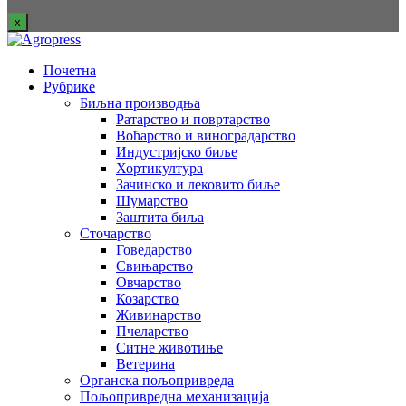
x
Почетна
Рубрике
Биљна производња
Ратарство и повртарство
Воћарство и виноградарство
Индустријско биље
Хортикултура
Зачинско и лековито биље
Шумарство
Заштита биља
Сточарство
Говедарство
Свињарство
Овчарство
Козарство
Живинарство
Пчеларство
Ситне животиње
Ветерина
Органска пољопривреда
Пољопривредна механизација