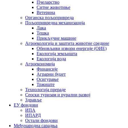
Пчеларство
Ситне животиње
Ветерина
Органска пољопривреда
Пољопривредна механизација
Лака
Тешка
Прикључне машине
Агроекологија и заштита животне средине
Обновљиви извори енергије (ОИЕ)
Екологија земљишта
Екологија вода
Агроекономија
Финансије
Аграрни буџет
Осигурање
Тржиште
Технологија прераде
Сеоски туризам и рурални развој
Здравље
ЕУ фондови
ИПА
ИПАРД
Остали фондови
Међународна сарадња