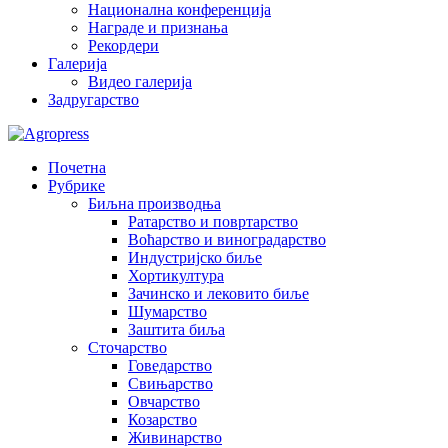
Национална конференција
Награде и признања
Рекордери
Галерија
Видео галерија
Задругарство
Почетна
Рубрике
Биљна производња
Ратарство и повртарство
Воћарство и виноградарство
Индустријско биље
Хортикултура
Зачинско и лековито биље
Шумарство
Заштита биља
Сточарство
Говедарство
Свињарство
Овчарство
Козарство
Живинарство