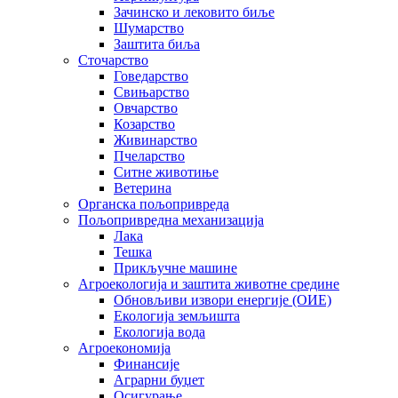
Зачинско и лековито биље
Шумарство
Заштита биља
Сточарство
Говедарство
Свињарство
Овчарство
Козарство
Живинарство
Пчеларство
Ситне животиње
Ветерина
Органска пољопривреда
Пољопривредна механизација
Лака
Тешка
Прикључне машине
Агроекологија и заштита животне средине
Обновљиви извори енергије (ОИЕ)
Екологија земљишта
Екологија вода
Агроекономија
Финансије
Аграрни буџет
Осигурање