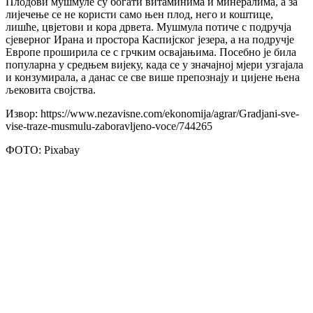
Плодови мушмуле су богати витаминима и минералима, а за
лијечење се не користи само њен плод, него и коштице,
лишће, цвјетови и кора дрвета. Мушмула потиче с подручја
сјеверног Ирана и простора Каспијског језера, а на подручје
Европе проширила се с грчким освајањима. Посебно је била
популарна у средњем вијеку, када се у значајној мјери узгајала
и конзумирала, а данас се све више препознају и цијене њена
љековита својства.
Извор: https://www.nezavisne.com/ekonomija/agrar/Gradjani-sve-
vise-traze-musmulu-zaboravljeno-voce/744265
ФОТО: Pixabay