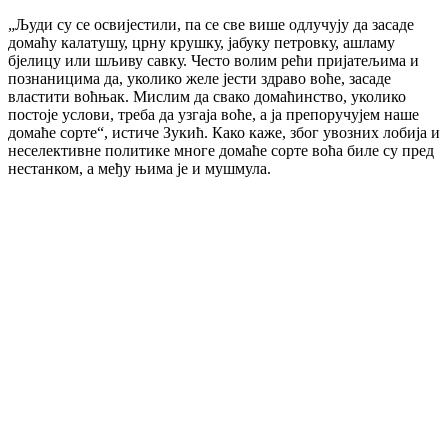
„Људи су се освијестили, па се све више одлучују да засаде
домаћу калатушу, црну крушку, јабуку петровку, ашламу
бјелицу или шљиву савку. Често волим рећи пријатељима и
познаницима да, уколико желе јести здраво воће, засаде
властити воћњак. Мислим да свако домаћинство, уколико
постоје услови, треба да узгаја воће, а ја препоручујем наше
домаће сорте“, истиче Зукић. Како каже, због увозних лобија и
неселективне политике многе домаће сорте воћа биле су пред
нестанком, а међу њима је и мушмула.