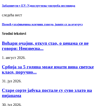
Забаринути у ЕУ: Удвостручена употреба пестицида
следећа вест
Помоћ узгајивачима млечних говеда, јавите се за кукуруз
Srodni tekstovi
Воћари очајни, откуп стао, о ценама се не
говори: Неизвесна...
1. август 2026.
Србија за 5 година може имати вина светске
класе, поручио...
31. јул 2026.
Старе сорте јабука постале су суво злато на
пијацама
30. јул 2026.