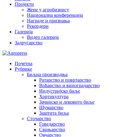
Пројекти
Жене у агробизнису
Национална конференција
Награде и признања
Рекордери
Галерија
Видео галерија
Задругарство
Почетна
Рубрике
Биљна производња
Ратарство и повртарство
Воћарство и виноградарство
Индустријско биље
Хортикултура
Зачинско и лековито биље
Шумарство
Заштита биља
Сточарство
Говедарство
Свињарство
Овчарство