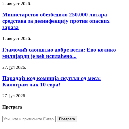
2. август 2026.
Министарство обезбедило 250.000 литара
средстава за дезинфекцију против опасних
зараза
1. август 2026.
Гламочић саопштио добре вести: Ево колико
милијарди је већ исплаћено...
27. јул 2026.
Парадајз код комшија скупљи од меса:
Килограм чак 10 евра!
27. јул 2026.
Претрага