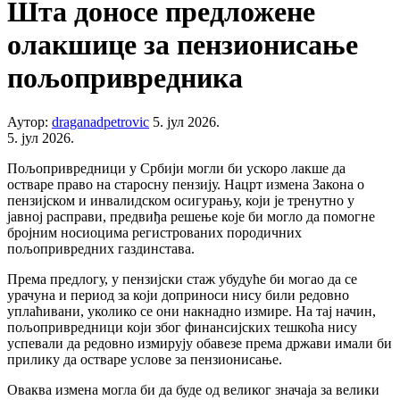
Шта доносе предложене
олакшице за пензионисање
пољопривредника
Аутор:
draganadpetrovic
5. јул 2026.
5. јул 2026.
Пољопривредници у Србији могли би ускоро лакше да
остваре право на старосну пензију. Нацрт измена Закона о
пензијском и инвалидском осигурању, који је тренутно у
јавној расправи, предвиђа решење које би могло да помогне
бројним носиоцима регистрованих породичних
пољопривредних газдинстава.
Према предлогу, у пензијски стаж убудуће би могао да се
урачуна и период за који доприноси нису били редовно
уплаћивани, уколико се они накнадно измире. На тај начин,
пољопривредници који због финансијских тешкоћа нису
успевали да редовно измирују обавезе према држави имали би
прилику да остваре услове за пензионисање.
Оваква измена могла би да буде од великог значаја за велики