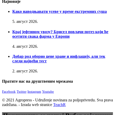
Најновије
Како наводњавати усеве у време екстремних суша
5. август 2026.
Крај јефтином увозу? Брисел повлачи потез који ће
осетити свака фарма у Европи
4. август 2026.
Добар род оборио цене хране и инфлацију, али тек
следи највећи тест
2. август 2026.
Пратите нас на друштвеним мрежама
Facebook
Twitter
Instagram
Youtube
© 2021 Agropress - Udruženje novinara za poljoprivredu. Sva prava
zadržana. - Izrada web stranice
TeachR