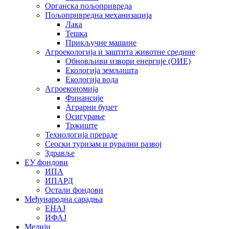
Органска пољопривреда
Пољопривредна механизација
Лака
Тешка
Прикључне машине
Агроекологија и заштита животне средине
Обновљиви извори енергије (ОИЕ)
Екологија земљишта
Екологија вода
Агроекономија
Финансије
Аграрни буџет
Осигурање
Тржиште
Технологија прераде
Сеоски туризам и рурални развој
Здравље
ЕУ фондови
ИПА
ИПАРД
Остали фондови
Међународна сарадња
ЕНАЈ
ИФАЈ
Медији