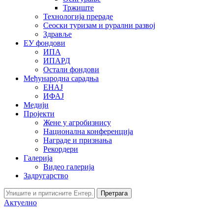
Тржиште
Технологија прераде
Сеоски туризам и рурални развој
Здравље
ЕУ фондови
ИПА
ИПАРД
Остали фондови
Међународна сарадња
ЕНАЈ
ИФАЈ
Медији
Пројекти
Жене у агробизнису
Национална конференција
Награде и признања
Рекордери
Галерија
Видео галерија
Задругарство
Претрага
Актуелно