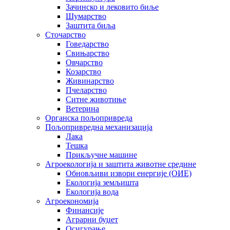
Зачинско и лековито биље
Шумарство
Заштита биља
Сточарство
Говедарство
Свињарство
Овчарство
Козарство
Живинарство
Пчеларство
Ситне животиње
Ветерина
Органска пољопривреда
Пољопривредна механизација
Лака
Тешка
Прикључне машине
Агроекологија и заштита животне средине
Обновљиви извори енергије (ОИЕ)
Екологија земљишта
Екологија вода
Агроекономија
Финансије
Аграрни буџет
Осигурање