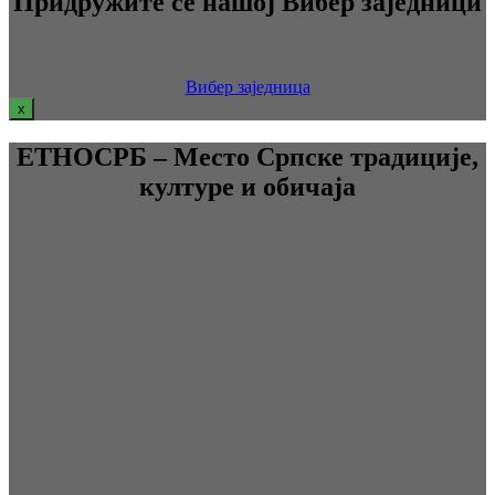
Придружите се нашој Вибер заједници
Вибер заједница
x
ЕТНОСРБ – Место Српске традиције,
културе и обичаја