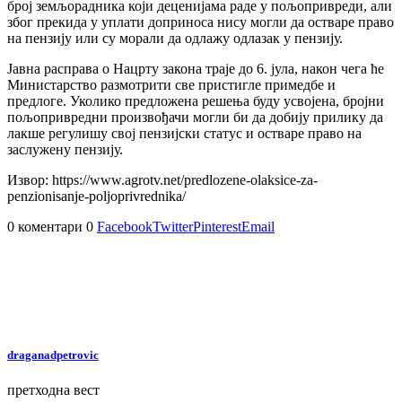
број земљорадника који деценијама раде у пољопривреди, али
због прекида у уплати доприноса нису могли да остваре право
на пензију или су морали да одлажу одлазак у пензију.
Јавна расправа о Нацрту закона траје до 6. јула, након чега ће
Министарство размотрити све пристигле примедбе и
предлоге. Уколико предложена решења буду усвојена, бројни
пољопривредни произвођачи могли би да добију прилику да
лакше регулишу свој пензијски статус и остваре право на
заслужену пензију.
Извор: https://www.agrotv.net/predlozene-olaksice-za-
penzionisanje-poljoprivrednika/
0 коментари
0
Facebook
Twitter
Pinterest
Email
draganadpetrovic
претходна вест