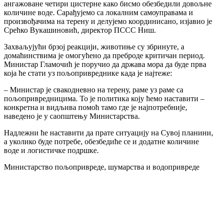
ангажоване четири цистерне како бисмо обезбедили довољне
количине воде. Сарађујемо са локалним самоуправама и
произвођачима на терену и делујемо координисано, изјавио је
Срећко Вукашиновић, директор ПССС Ниш.
Захваљујући брзој реакцији, животиње су збринуте, а
домаћинствима је омогућено да преброде критичан период.
Министар Гламочић је поручио да држава мора да буде прва
која ће стати уз пољопривреднике када је најтеже:
– Министар је свакодневно на терену, раме уз раме са
пољопривредницима. То је политика коју ћемо наставити –
конкретна и видљива помоћ тамо где је најпотребније,
наведено је у саопштењу Министарства.
Надлежни ће наставити да прате ситуацију на Сувој планини,
а уколико буде потребе, обезбедиће се и додатне количине
воде и логистичке подршке.
Министарство пољопривреде, шумарства и водопривреде