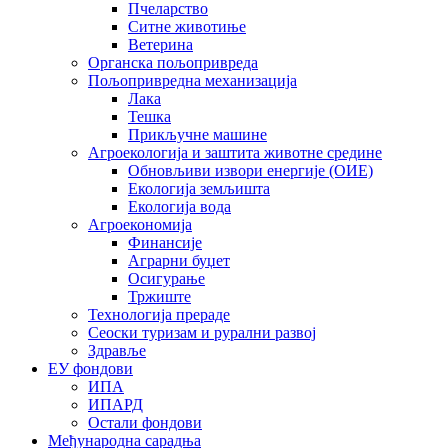
Пчеларство
Ситне животиње
Ветерина
Органска пољопривреда
Пољопривредна механизација
Лака
Тешка
Прикључне машине
Агроекологија и заштита животне средине
Обновљиви извори енергије (ОИЕ)
Екологија земљишта
Екологија вода
Агроекономија
Финансије
Аграрни буџет
Осигурање
Тржиште
Технологија прераде
Сеоски туризам и рурални развој
Здравље
ЕУ фондови
ИПА
ИПАРД
Остали фондови
Међународна сарадња