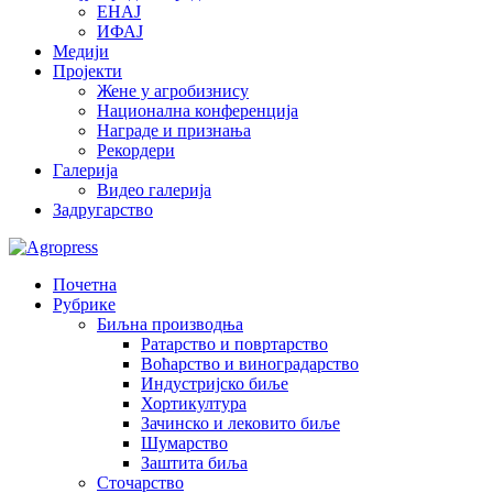
ЕНАЈ
ИФАЈ
Медији
Пројекти
Жене у агробизнису
Национална конференција
Награде и признања
Рекордери
Галерија
Видео галерија
Задругарство
Почетна
Рубрике
Биљна производња
Ратарство и повртарство
Воћарство и виноградарство
Индустријско биље
Хортикултура
Зачинско и лековито биље
Шумарство
Заштита биља
Сточарство