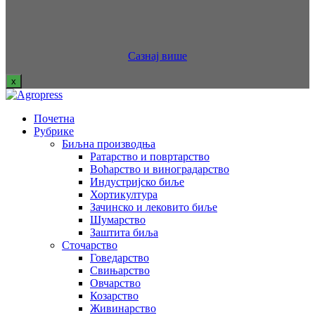
Сазнај више
x
Почетна
Рубрике
Биљна производња
Ратарство и повртарство
Воћарство и виноградарство
Индустријско биље
Хортикултура
Зачинско и лековито биље
Шумарство
Заштита биља
Сточарство
Говедарство
Свињарство
Овчарство
Козарство
Живинарство