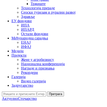
Тржиште
Технологија прераде
Сеоски туризам и рурални развој
Здравље
ЕУ фондови
ИПА
ИПАРД
Остали фондови
Међународна сарадња
ЕНАЈ
ИФАЈ
Медији
Пројекти
Жене у агробизнису
Национална конференција
Награде и признања
Рекордери
Галерија
Видео галерија
Задругарство
Претрага
Актуелно
Сточарство