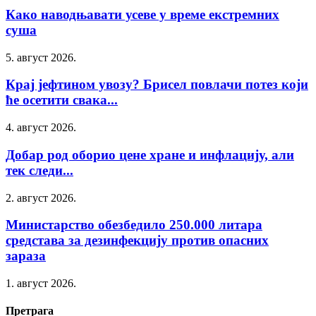
Како наводњавати усеве у време екстремних
суша
5. август 2026.
Крај јефтином увозу? Брисел повлачи потез који
ће осетити свака...
4. август 2026.
Добар род оборио цене хране и инфлацију, али
тек следи...
2. август 2026.
Министарство обезбедило 250.000 литара
средстава за дезинфекцију против опасних
зараза
1. август 2026.
Претрага