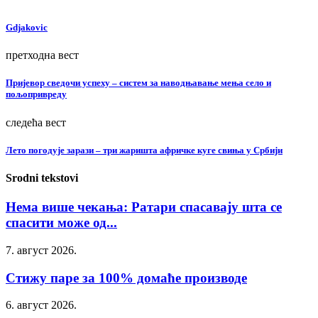
Gdjakovic
претходна вест
Пријевор сведочи успеху – систем за наводњавање мења село и
пољопривреду
следећа вест
Лето погодује зарази – три жаришта афричке куге свиња у Србији
Srodni tekstovi
Нема више чекања: Ратари спасавају шта се
спасити може од...
7. август 2026.
Стижу паре за 100% домаће производе
6. август 2026.