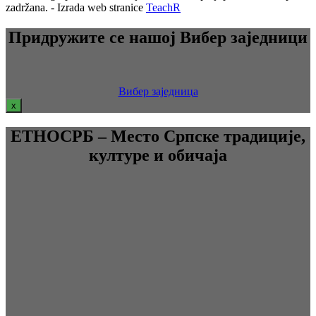
zadržana. - Izrada web stranice
TeachR
Придружите се нашој Вибер заједници
Вибер заједница
x
ЕТНОСРБ – Место Српске традиције,
културе и обичаја