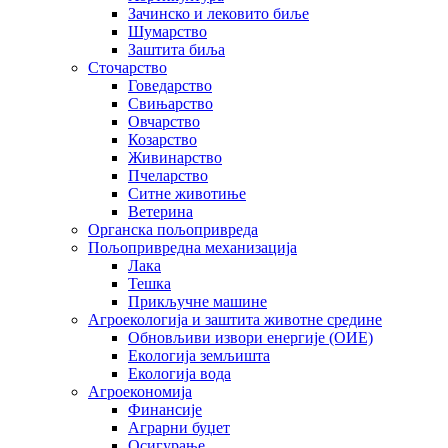
Зачинско и лековито биље
Шумарство
Заштита биља
Сточарство
Говедарство
Свињарство
Овчарство
Козарство
Живинарство
Пчеларство
Ситне животиње
Ветерина
Органска пољопривреда
Пољопривредна механизација
Лака
Тешка
Прикључне машине
Агроекологија и заштита животне средине
Обновљиви извори енергије (ОИЕ)
Екологија земљишта
Екологија вода
Агроекономија
Финансије
Аграрни буџет
Осигурање