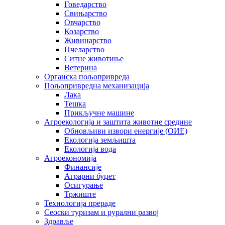
Говедарство
Свињарство
Овчарство
Козарство
Живинарство
Пчеларство
Ситне животиње
Ветерина
Органска пољопривреда
Пољопривредна механизација
Лака
Тешка
Прикључне машине
Агроекологија и заштита животне средине
Обновљиви извори енергије (ОИЕ)
Екологија земљишта
Екологија вода
Агроекономија
Финансије
Аграрни буџет
Осигурање
Тржиште
Технологија прераде
Сеоски туризам и рурални развој
Здравље