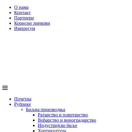
О нама
Контакт
Партнери
Корисни линкови
Импресум
Почетна
Рубрике
Биљна производња
Ратарство и повртарство
Воћарство и виноградарство
Индустријско биље
Хортикултура