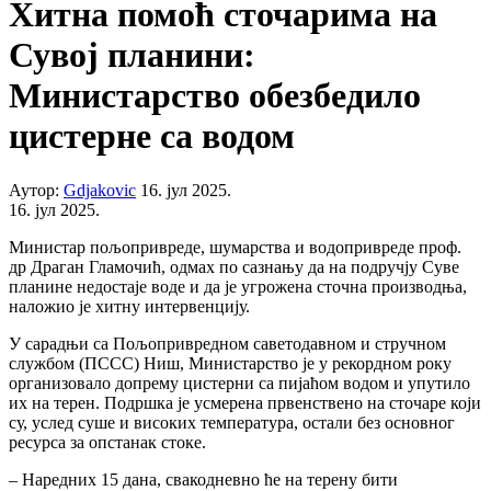
Хитна помоћ сточарима на
Сувој планини:
Министарство обезбедило
цистерне са водом
Аутор:
Gdjakovic
16. јул 2025.
16. јул 2025.
Министар пољопривреде, шумарства и водопривреде проф.
др Драган Гламочић, одмах по сазнању да на подручју Суве
планине недостаје воде и да је угрожена сточна производња,
наложио је хитну интервенцију.
У сарадњи са Пољопривредном саветодавном и стручном
службом (ПССС) Ниш, Министарство је у рекордном року
организовало допрему цистерни са пијаћом водом и упутило
их на терен. Подршка је усмерена првенствено на сточаре који
су, услед суше и високих температура, остали без основног
ресурса за опстанак стоке.
– Наредних 15 дана, свакодневно ће на терену бити