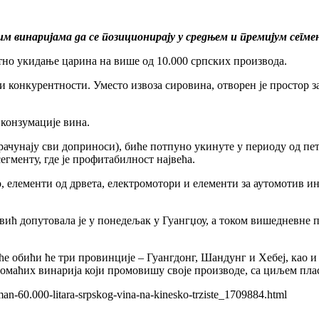
м винаријама да се позиционирају у средњем и премијум сегме
тно укидање царина на више од 10.000 српских производа.
и конкурентности. Уместо извоза сировина, отворен је простор з
 конзумације вина.
 урачунају сви доприноси), биће потпуно укинуте у периоду од пе
гменту, где је профитабилност највећа.
о, елементи од дрвета, електромотори и елементи за аутомотив и
ић допутовала је у понедељак у Гуангџоу, а током вишедневне 
ћ ће обићи ће три провинције – Гуангдонг, Шандунг и Хебеј, ка
т домаћих винарија који промовишу своје производе, са циљем п
man-60.000-litara-srpskog-vina-na-kinesko-trziste_1709884.html