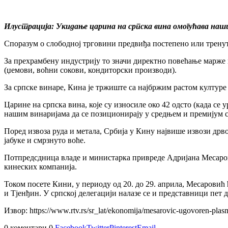
Илустрација: Укидање царина на српска вина омогућава наши
Споразум о слободној трговини предвиђа постепено или трену
За прехрамбену индустрију то значи директно повећање марже 
(џемови, воћни сокови, кондиторски производи).
За српске винаре, Кина је тржиште са најбржим растом културе
Царине на српска вина, које су износиле око 42 одсто (када се
нашим винаријама да се позиционирају у средњем и премијум се
Поред извоза руда и метала, Србија у Кину највише извози дрв
јабуке и смрзнуто воће.
Потпредсдница владе и министарка привреде Адријана Месаров
кинеских компанија.
Током посете Кини, у периоду од 20. до 29. априла, Месарови
и Тјенђин. У српској делегацији налазе се и представници пе
Извор: https://www.rtv.rs/sr_lat/ekonomija/mesarovic-ugovoren-plas
0 коментари
0
Facebook
Twitter
Pinterest
Email