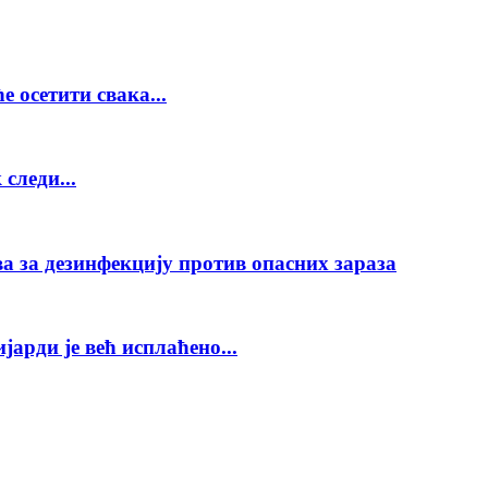
е осетити свака...
следи...
а за дезинфекцију против опасних зараза
арди је већ исплаћено...