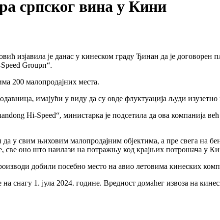
ара српског вина у Кини
ћ изјавила је данас у кинеском граду Ђинан да је договорен пла
-Speed Groupп“.
ма 200 малопродајних места.
давница, имајући у виду да су овде флуктуација људи изузетно в
ndong Hi-Speed“, министарка је подсетила да ова компанија већ
 да у свим њиховим малопродајним објектима, а пре свега на б
 све оно што наилази на потражњу код крајњих потрошача у Кин
роизводи добили посебно место на авио летовима кинеских комп
на снагу 1. јула 2024. године. Вредност домаћег извоза на кинес