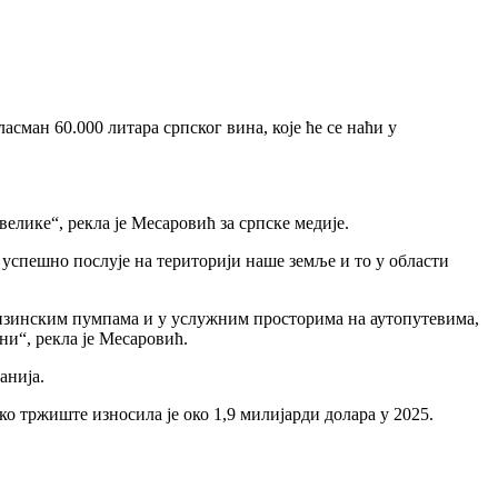
сман 60.000 литара српског вина, које ће се наћи у
елике“, рекла је Месаровић за српске медије.
 успешно послује на територији наше земље и то у области
ензинским пумпама и у услужним просторима на аутопутевима,
и“, рекла је Месаровић.
анија.
ко тржиште износила је око 1,9 милијарди долара у 2025.