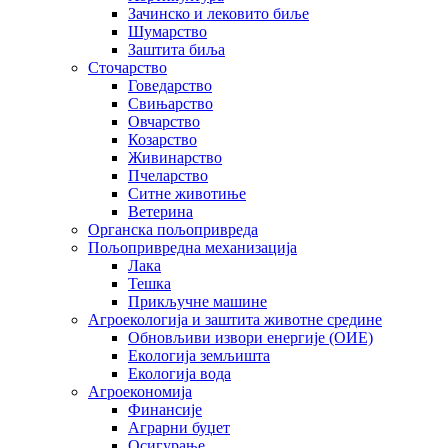
Зачинско и лековито биље
Шумарство
Заштита биља
Сточарство
Говедарство
Свињарство
Овчарство
Козарство
Живинарство
Пчеларство
Ситне животиње
Ветерина
Органска пољопривреда
Пољопривредна механизација
Лака
Тешка
Прикључне машине
Агроекологија и заштита животне средине
Обновљиви извори енергије (ОИЕ)
Екологија земљишта
Екологија вода
Агроекономија
Финансије
Аграрни буџет
Осигурање