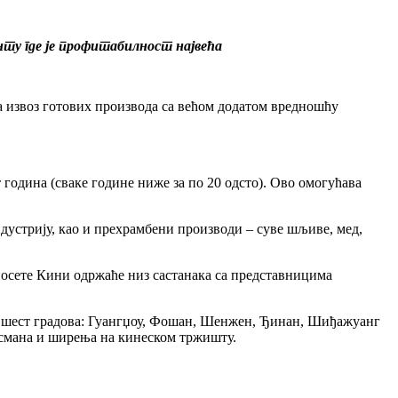
нту где је профитабилност највећа
а извоз готових производа са већом додатом вредношћу
т година (сваке године ниже за по 20 одсто). Ово омогућава
ндустрију, као и прехрамбени производи – суве шљиве, мед,
посете Кини одржаће низ састанака са представницима
о и шест градова: Гуангџоу, Фошан, Шенжен, Ђинан, Шиђажуанг
ласмана и ширења на кинеском тржишту.