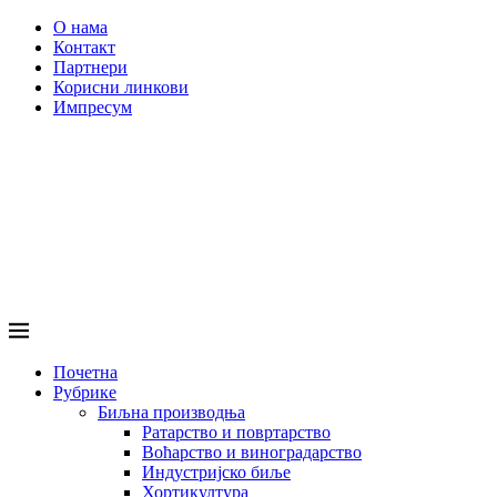
О нама
Контакт
Партнери
Корисни линкови
Импресум
Почетна
Рубрике
Биљна производња
Ратарство и повртарство
Воћарство и виноградарство
Индустријско биље
Хортикултура