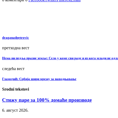
draganadpetrovic
претходна вест
Нема ни педља празне земље: Село у коме сви раде и из кога млади не одл
следећа вест
Гламочић: Србија шири мрежу за наводњавање
Srodni tekstovi
Стижу паре за 100% домаће производе
6. август 2026.