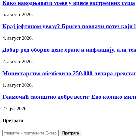
Како наводњавати усеве у време екстремних суша
5. август 2026.
Крај јефтином увозу? Брисел повлачи потез који ћ
4. август 2026.
Добар род оборио цене хране и инфлацију, али тек 
2. август 2026.
Министарство обезбедило 250.000 литара средстав
1. август 2026.
Гламочић саопштио добре вести: Ево колико милиј
27. јул 2026.
Претрага