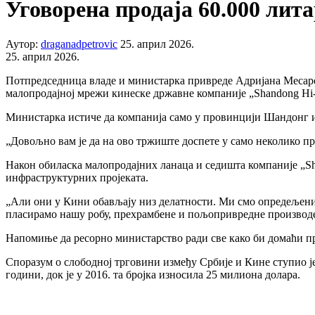
Уговорена продаја 60.000 лит
Аутор:
draganadpetrovic
25. април 2026.
25. април 2026.
Потпредседница владе и министарка привреде Адријана Месарови
малопродајној мрежи кинеске државне компаније „Shandong Hi
Министарка истиче да компанија само у провинцији Шандонг и
„Довољно вам је да на ово тржиште доспете у само неколико про
Након обиласка малопродајних ланаца и седишта компаније „Sha
инфраструктурних пројеката.
„Али они у Кини обављају низ делатности. Ми смо опредељени
пласирамо нашу робу, прехрамбене и пољопривредне производе,
Напомиње да ресорно министарство ради све како би домаћи п
Споразум о слободној трговини између Србије и Кине ступио је 
години, док је у 2016. та бројка износила 25 милиона долара.