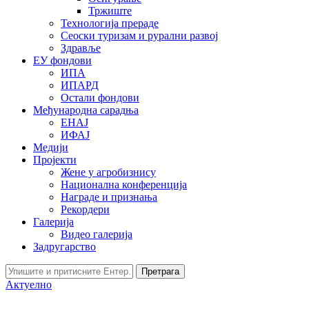
Тржиште
Технологија прераде
Сеоски туризам и рурални развој
Здравље
ЕУ фондови
ИПА
ИПАРД
Остали фондови
Међународна сарадња
ЕНАЈ
ИФАЈ
Медији
Пројекти
Жене у агробизнису
Национална конференција
Награде и признања
Рекордери
Галерија
Видео галерија
Задругарство
Претрага
Актуелно