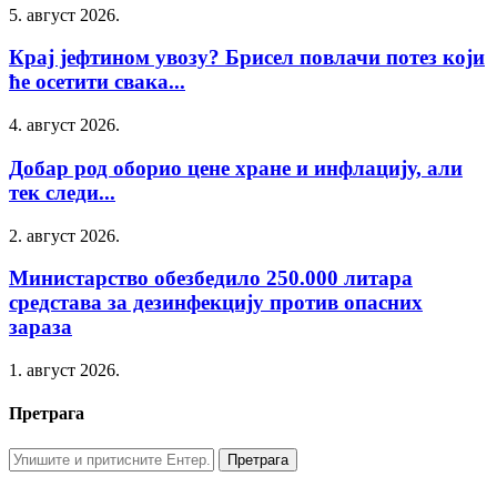
5. август 2026.
Крај јефтином увозу? Брисел повлачи потез који
ће осетити свака...
4. август 2026.
Добар род оборио цене хране и инфлацију, али
тек следи...
2. август 2026.
Министарство обезбедило 250.000 литара
средстава за дезинфекцију против опасних
зараза
1. август 2026.
Претрага