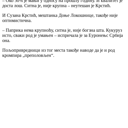
– Око 50% је мањи у односу на прошлу годину. И квалитет је
доста лош. Ситна је, није крупна – неутешан је Крстић.
И Сузана Крстић, мештанка Доње Локошнице, такође није
оптимистична.
– Паприка нема крупноћу, ситна је, није богзна шта. Кукуруз
исто, сваки род је умањен – испричала је за Еуронењс Србија
она.
Пољопривредници из тог места такође наводе да је и род
кромпира „преполовљен“.