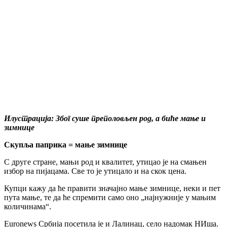
Илустрација: Због суше преполовљен род, а биће мање и
зимнице
Скупља паприка = мање зимнице
С друге стране, мањи род и квалитет, утицао је на смањен
избор на пијацама. Све то је утицало и на скок цена.
Купци кажу да ће правити значајно мање зимнице, неки и пет
пута мање, те да ће спремити само оно „најнужније у мањим
количинама“.
Euronews Србија посетила је и Лалинац, село надомак НИша.