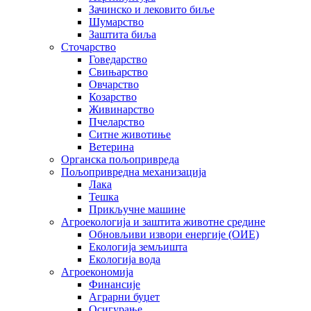
Зачинско и лековито биље
Шумарство
Заштита биља
Сточарство
Говедарство
Свињарство
Овчарство
Козарство
Живинарство
Пчеларство
Ситне животиње
Ветерина
Органска пољопривреда
Пољопривредна механизација
Лака
Тешка
Прикључне машине
Агроекологија и заштита животне средине
Обновљиви извори енергије (ОИЕ)
Екологија земљишта
Екологија вода
Агроекономија
Финансије
Аграрни буџет
Осигурање