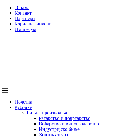
О нама
Контакт
Партнери
Корисни линкови
Импресум
Почетна
Рубрике
Биљна производња
Ратарство и повртарство
Воћарство и виноградарство
Индустријско биље
Хортикултура