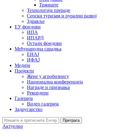
Тржиште
Технологија прераде
Сеоски туризам и рурални развој
Здравље
ЕУ фондови
ИПА
ИПАРД
Остали фондови
Међународна сарадња
ЕНАЈ
ИФАЈ
Медији
Пројекти
Жене у агробизнису
Национална конференција
Награде и признања
Рекордери
Галерија
Видео галерија
Задругарство
Претрага
Актуелно