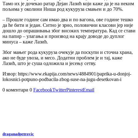
Тамо их је дочекао ратар Дејан Лазић који каже да је на неким
пољима у околини Ниша род кукуруза смањен и до 70%.
– Прошле године сам имао два и по вагона, ове године тешко
да ће бити и један. Ситно је зрно, половични класови јер није
дошло до опрашивања због високих температура. Кад се стави
на папир – улагања и производ на крају доводе до дуплог
минуса – каже Лазић.
Због мањег рода кукуруза очекује да поскупи и сточна храна,
ако не буде увоза, и месо. Додатни проблем је и тај, каже
Лазић, што је суша одложила и јесењу сетву.
Извор: https://www.ekapija.com/news/4884901/paprika-u-donjoj-
lokosnici-potpuno-podbacila-zbog-suse-na-jugu-desetkovan-i
0 коментари
0
Facebook
Twitter
Pinterest
Email
draganadpetrovic