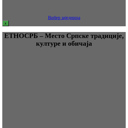
Вибер заједница
x
ЕТНОСРБ – Место Српске традиције,
културе и обичаја