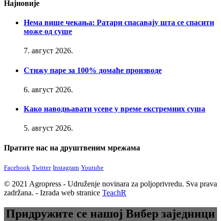
Најновије
Нема више чекања: Ратари спасавају шта се спасити
може од суше
7. август 2026.
Стижу паре за 100% домаће производе
6. август 2026.
Како наводњавати усеве у време екстремних суша
5. август 2026.
Пратите нас на друштвеним мрежама
Facebook
Twitter
Instagram
Youtube
© 2021 Agropress - Udruženje novinara za poljoprivredu. Sva prava
zadržana. - Izrada web stranice
TeachR
Придружите се нашој Вибер заједници