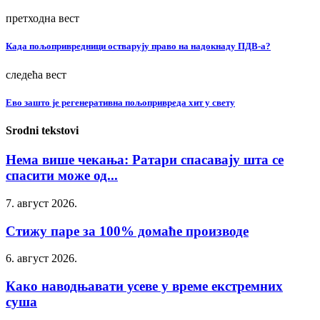
претходна вест
Када пољопривредници остварују право на надокнаду ПДВ-а?
следећа вест
Ево зашто је регенеративна пољопривреда хит у свету
Srodni tekstovi
Нема више чекања: Ратари спасавају шта се
спасити може од...
7. август 2026.
Стижу паре за 100% домаће производе
6. август 2026.
Како наводњавати усеве у време екстремних
суша