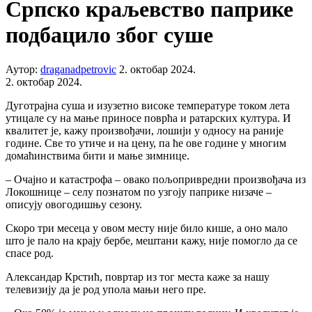
Српско краљевство паприке
подбацило због суше
Аутор:
draganadpetrovic
2. октобар 2024.
2. октобар 2024.
Дуготрајна суша и изузетно високе температуре током лета
утицале су на мање приносе поврћа и ратарских култура. И
квалитет је, кажу произвођачи, лошији у односу на раније
године. Све то утиче и на цену, па ће ове године у многим
домаћинствима бити и мање зимнице.
– Очајно и катастрофа – овако пољопривредни произвођача из
Локошнице – селу познатом по узгоју паприке низаче –
описују овогодишњу сезону.
Скоро три месеца у овом месту није било кише, а оно мало
што је пало на крају бербе, мештани кажу, није помогло да се
спасе род.
Александар Крстић, повртар из тог места каже за нашу
телевизију да је род упола мањи него пре.