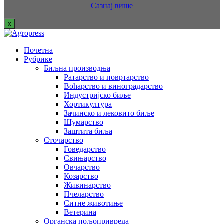
Сазнај више
x
Почетна
Рубрике
Биљна производња
Ратарство и повртарство
Воћарство и виноградарство
Индустријско биље
Хортикултура
Зачинско и лековито биље
Шумарство
Заштита биља
Сточарство
Говедарство
Свињарство
Овчарство
Козарство
Живинарство
Пчеларство
Ситне животиње
Ветерина
Органска пољопривреда