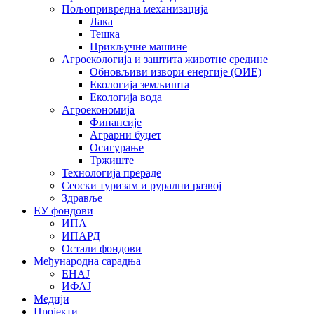
Пољопривредна механизација
Лака
Тешка
Прикључне машине
Агроекологија и заштита животне средине
Обновљиви извори енергије (ОИЕ)
Екологија земљишта
Екологија вода
Агроекономија
Финансије
Аграрни буџет
Осигурање
Тржиште
Технологија прераде
Сеоски туризам и рурални развој
Здравље
ЕУ фондови
ИПА
ИПАРД
Остали фондови
Међународна сарадња
ЕНАЈ
ИФАЈ
Медији
Пројекти