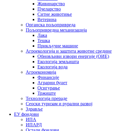
Живинарство
Пчеларство
Ситне животиње
Ветерина
Органска пољопривреда
Пољопривредна механизација
Лака
Тешка
Прикључне машине
Агроекологија и заштита животне средине
Обновљиви извори енергије (ОИЕ)
Екологија земљишта
Екологија вода
Агроекономија
Финансије
Аграрни буџет
Осигурање
Тржиште
Технологија прераде
Сеоски туризам и рурални развој
Здравље
ЕУ фондови
ИПА
ИПАРД
Остали фондови