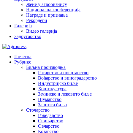
Жене у агробизнису
Национална конференција
Награде и признања
Рекордери
Галерија
Видео галерија
Задругарство
Почетна
Рубрике
Биљна производња
Ратарство и повртарство
Воћарство и виноградарство
Индустријско биље
Хортикултура
Зачинско и лековито биље
Шумарство
Заштита биља
Сточарство
Говедарство
Свињарство
Овчарство
Козарство