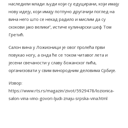
наследили млади људи који су едуцирани, који имају
нову идеју, који имају потпуно другачији поглед на
вина него што се некад радило и мислим да су
скокови јако велики“, истиче кулинарски шеф Том
Гретић.
Салон вина у Ложионици је овог пролећа први
повукао ногу, а онда ће се током читавог лета и
јесени свечаности у славу божанског пића,
организовати у свим винородним деловима Србије.
Извор:
https://www.rts.rs/magazin/zivot/5929478/lozionica-
salon-vina-vino-govori-ljudi-znaju-srpska-vina.html