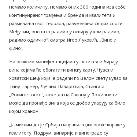
немамо количину, немамо оних 300 година иза себе
континуираног грађења и бренда и квалитета и
размевања свог тероара, разумевања својих сорти.
Међутим, оно што радимо у оквиру у ком радимо,
радимо одлично“, сматра Игор Луковић, „Вино и
фино“.
На оваквим манифестацијама угоститељи бирају
вина којима ће обогатити винску карту. Чувени
хрватски шеф који је радећи по целом свету кувао за
Тину Тарнер, Лучана Паваротија, Стинга и
„Ролингстонсе“, каже да на Салону у Ложионици
може да пронађе вина која се добро упарују са било
којом храном.
„Ја мислим да је Србија направила џиновске кораке у
квалитету. Подрум, винарије и винограде су