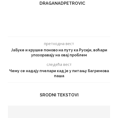
DRAGANADPETROVIC
претходна вест
Јабуке и крушке поново на путу ка Русији, воћари
упозоравају на овај проблем
следећа вест
Чему се надају пчелари кад је у питању багремова
паша
SRODNI TEKSTOVI