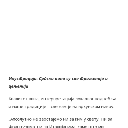
Илустрација: Српска вина су све траженија и
цењенија
Квалитет вина, интерпретација локалног поднебља
и наше традиције – све нам је на врхунском нивоу.
„Апсолутно не заостајемо ни за ким у свету. Ни за
Французима, ни за Италијанима, само што ми