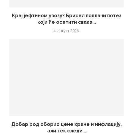
Крај јефтином увозу? Брисел повлачи потез
који ће осетити свака...
4. август 2026.
Добар род оборио цене хране и инфлацију,
али тек следи...