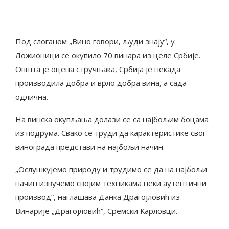
Под слоганом „Вино говори, људи знају“, у
Ложионици се окупило 70 винара из целе Србије.
Општа је оцена стручњака, Србија је некада
производила добра и врло добра вина, а сада –
одлична.
На винска окупљања долази се са најбољим боцама
из подрума. Свако се труди да карактеристике свог
винограда представи на најбољи начин.
„Ослушкујемо природу и трудимо се да на најбољи
начин извучемо својим техникама неки аутентични
производ“, наглашава Данка Драгојловић из
Винарије „Драгојловић“, Сремски Карловци.