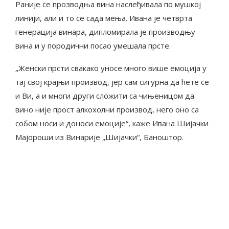
Раније се прозводња вина наслеђивала по мушкој
линији, али и то се сада мења. Ивана је четврта
генерација винара, дипломирала је производњу
вина и у породични посао умешала прсте.
„Женски прсти свакако уносе много више емоција у
тај свој крајњи производ, јер сам сигурна да ћете се
и Ви, а и многи други сложити са чињеницом да
вино није прост алкохолни производ, него оно са
собом носи и доноси емоције“, каже Ивана Шијачки
Мајороши из Винарије „Шијачки“, Баноштор.