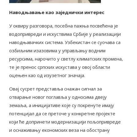
Наводњавање као заједнички интерес
У оквиру разговора, посебна пажња посвећена је
водопривреди и искуствима Србије у реализацији
наводњавачких система. Узбекистан се суочава са
озбиљним изазовима у управљању водним
ресурсима, нарочито у светлу климатских промена,
те је пренос српских искустава у овој области
оцењен као од изузетног значаја.
Овај сусрет представља снажан сигнал за
отварање новог поглавља у односима двеју
земаља, а иницијативе које су покренуте имају
потенцијал да се преточе у конкретне пројекте
који ће допринети модернизацији пољопривреде
и оснаживању економских веза на обострану