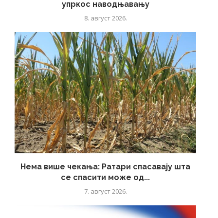
упркос наводњавању
8. август 2026.
Нема више чекања: Ратари спасавају шта
се спасити може од...
7. август 2026.