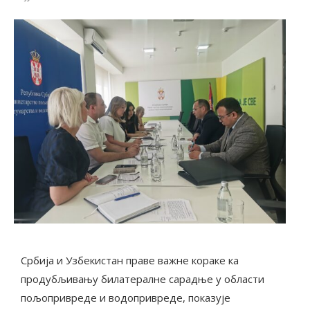
Србија и Узбекистан праве важне кораке ка
продубљивању билатералне сарадње у области
пољопривреде и водопривреде, показује