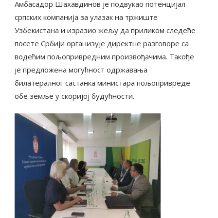
Амбасадор Шахавдинов је подвукао потенцијал
српских компанија за улазак на тржиште
Узбекистана и изразио жељу да приликом следеће
посете Србији организује директне разговоре са
водећим пољопривредним произвођачима. Такође
је предложена могућност одржавања
билатералног састанка министара пољопривреде
обе земље у скоријој будућности.