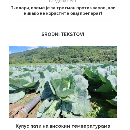
следећа вест
Пчелари, време је за третман против варое, али
никако не користите овај препарат!
SRODNI TEKSTOVI
Купус пати на високим температурама