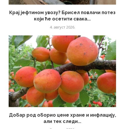
Крај јефтином увозу? Брисел повлачи потез
који ће осетити свака...
4. август 2026.
Добар род оборио цене хране и инфлацију,
али тек следи...