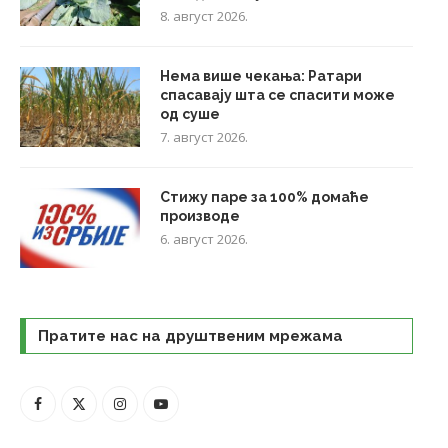
8. август 2026.
Нема више чекања: Ратари
спасавају шта се спасити може
од суше
7. август 2026.
Стижу паре за 100% домаће
производе
6. август 2026.
Пратите нас на друштвеним мрежама