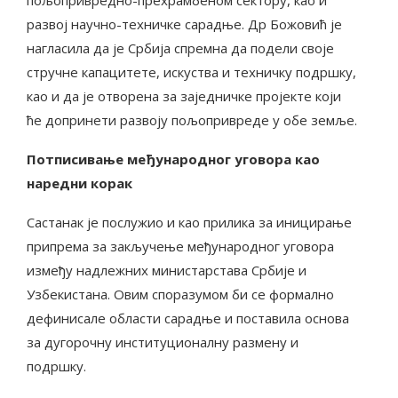
развој научно-техничке сарадње. Др Божовић је
нагласила да је Србија спремна да подели своје
стручне капацитете, искуства и техничку подршку,
као и да је отворена за заједничке пројекте који
ће допринети развоју пољопривреде у обе земље.
Потписивање међународног уговора као
наредни корак
Састанак је послужио и као прилика за иницирање
припрема за закључење међународног уговора
између надлежних министарстава Србије и
Узбекистана. Овим споразумом би се формално
дефинисале области сарадње и поставила основа
за дугорочну институционалну размену и
подршку.