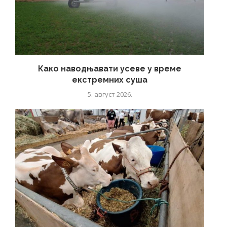
Како наводњавати усеве у време
екстремних суша
5. август 2026.