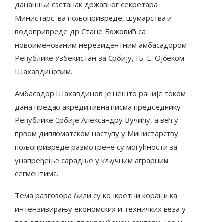
данашњи састанак државног секретара
Министарства пољопривреде, шумарства и
водопривреде др Стане Божовић са
новоименованим нерезидентним амбасадором
Републике Узбекистан за Србију, Њ. Е. Ојбеком
Шахавдиновим.
Амбасадор Шахавдинов је нешто раније током
дана предао акредитивна писма председнику
Републике Србије Александру Вучићу, а већ у
првом дипломатском наступу у Министарству
пољопривреде размотрене су могућности за
унапређење сарадње у кључним аграрним
сегментима.
Тема разговора били су конкретни кораци ка
интензивирању економских и техничких веза у
пољопривредно-прехрамбеном сектору, као и