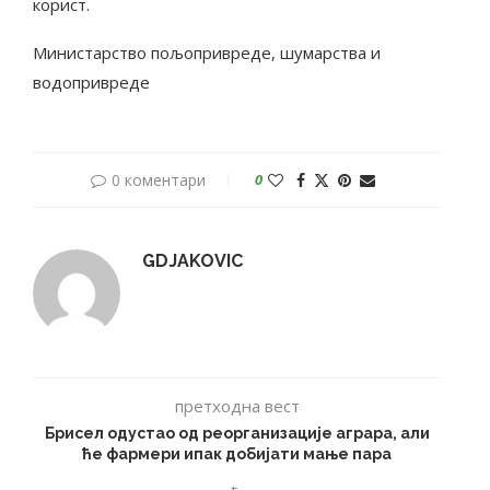
корист.
Министарство пољопривреде, шумарства и
водопривреде
0 коментари
0
GDJAKOVIC
претходна вест
Брисел одустао од реорганизације аграра, али
ће фармери ипак добијати мање пара