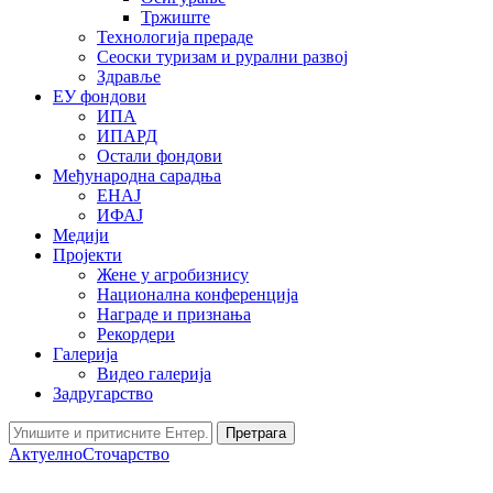
Тржиште
Технологија прераде
Сеоски туризам и рурални развој
Здравље
ЕУ фондови
ИПА
ИПАРД
Остали фондови
Међународна сарадња
ЕНАЈ
ИФАЈ
Медији
Пројекти
Жене у агробизнису
Национална конференција
Награде и признања
Рекордери
Галерија
Видео галерија
Задругарство
Претрага
Актуелно
Сточарство