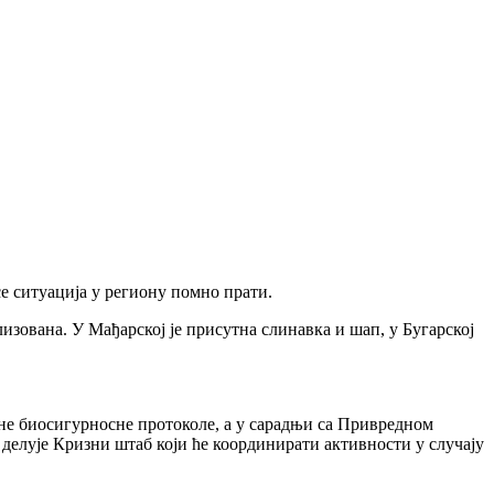
е ситуација у региону помно прати.
изована. У Мађарској је присутна слинавка и шап, у Бугарској
не биосигурносне протоколе, а у сарадњи са Привредном
елује Кризни штаб који ће координирати активности у случају