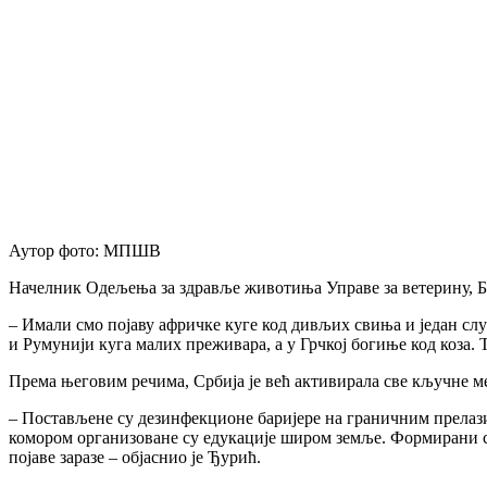
Аутор фото: МПШВ
Начелник Одељења за здравље животиња Управе за ветерину, Боб
– Имали смо појаву афричке куге код дивљих свиња и један слу
и Румунији куга малих преживара, а у Грчкој богиње код коза. 
Према његовим речима, Србија је већ активирала све кључне м
– Постављене су дезинфекционе баријере на граничним прелази
комором организоване су едукације широм земље. Формирани су
појаве заразе – објаснио је Ђурић.