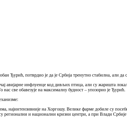
ан Ђурић, потврдио је да је Србија тренутно стабилна, али да с
чај авијарне инфлуенце код дивљих птица, али су жаришта локал
То нас све обавезује на максималну будност – упозорио је Ђурић.
еханизме:
ма, најинтензивније на Хоргошу. Велике фарме добиле су посеб
 регионални и национални кризни центри, а при Влади Србије д