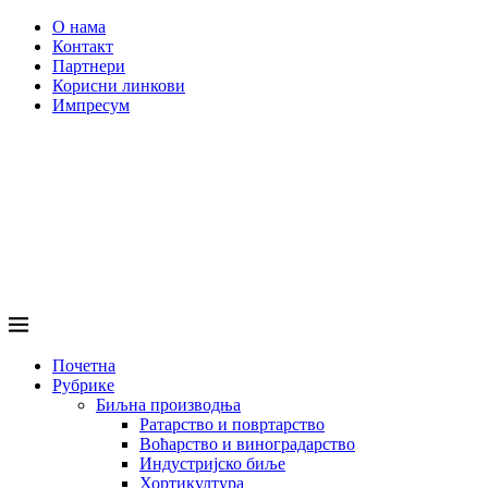
О нама
Контакт
Партнери
Корисни линкови
Импресум
Почетна
Рубрике
Биљна производња
Ратарство и повртарство
Воћарство и виноградарство
Индустријско биље
Хортикултура