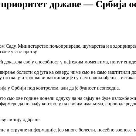
приоритет државе — Србија ост
аду, Министарство пољопривреде, шумарства и водопривреде по
ове у сточарству.
ећ доказала своју способност у најтежим моментима, попут епиде
а ширење болести од југа ка северу, чиме смо не само заштитили 
у похвалу, а трошкови вакцинације су нам надокнађени – истакао
ија у Србији под контролом, али да је будност неопходна.
Зато смо ове године донели одлуку да на сајму не буде изложбе
ве фармере да појачају контролу на својим имањима, спроводе р
рву линију одбране.
не и стручне информације, јер многе болести, посебно зоонозе,