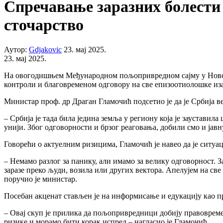
Спречавање заразних болести 
сточарство
Аутор:
Gdjakovic
23. мај 2025.
23. мај 2025.
На овогодишњем Међународном пољопривредном сајму у Новом С
контроли и благовременом одговору на све епизоотиолошке изаз
Министар проф. др Драган Гламочић подсетио је да је Србија в
– Србија је тада била једина земља у региону која је зауставил
унији. Због одговорности и брзог реаговања, добили смо и јавн
Говорећи о актуелним ризицима, Гламочић је навео да је ситуац
– Немамо разлог за панику, али имамо за велику одговорност. 
заразе преко људи, возила или других вектора. Апелујем на с
поручио је министар.
Посебан акценат стављен је на информисање и едукацију као п
– Овај скуп је прилика да пољопривредници добију правовреме
ризике и морамо бити корак испред – нагласио је Гламочић.