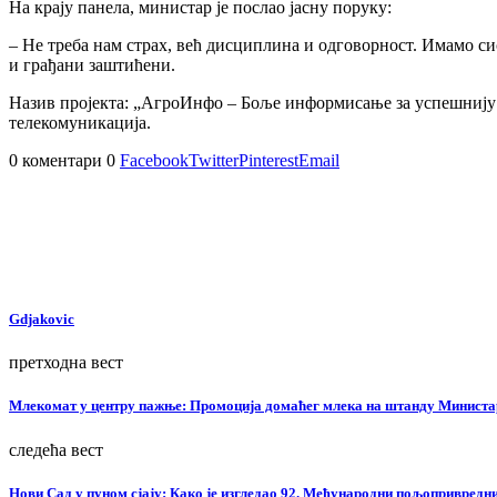
На крају панела, министар је послао јасну поруку:
– Не треба нам страх, већ дисциплина и одговорност. Имамо сис
и грађани заштићени.
Назив пројекта: „АгроИнфо – Боље информисање за успешнију
телекомуникација.
0 коментари
0
Facebook
Twitter
Pinterest
Email
Gdjakovic
претходна вест
Млекомат у центру пажње: Промоција домаћег млека на штанду Министа
следећа вест
Нови Сад у пуном сјају: Како је изгледао 92. Међународни пољопривредн