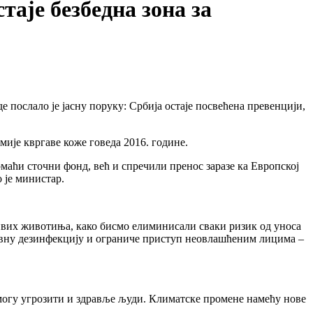
аје безбедна зона за
слало је јасну поруку: Србија остаје посвећена превенцији,
мије квргаве коже говеда 2016. године.
домаћи сточни фонд, већ и спречили пренос заразе ка Европској
 је министар.
 живих животиња, како бисмо елиминисали сваки ризик од уноса
едовну дезинфекцију и ограниче приступ неовлашћеним лицима –
 могу угрозити и здравље људи. Климатске промене намећу нове