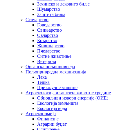
Зачинско и лековито биље
Шумарство
Заштита биља
Сточарство
Говедарство
Свињарство
Овчарство
Козарство
Живинарство
Пчеларство
Ситне животиње
Ветерина
Органска пољопривреда
Пољопривредна механизација
Лака
Тешка
Прикључне машине
Агроекологија и заштита животне средине
Обновљиви извори енергије (ОИЕ)
Екологија земљишта
Екологија вода
Агроекономија
Финансије
Аграрни буџет
Осигурање