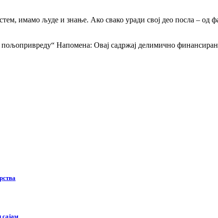
тем, имамо људе и знање. Ако свако уради свој део посла – од ф
 пољопривреду“ Напомена: Овај садржај делимично финансиран
рства
и сајам