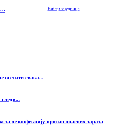
Вибер заједница
ле?
е осетити свака...
следи...
а за дезинфекцију против опасних зараза