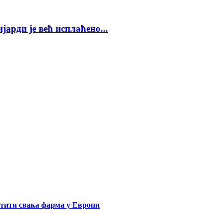
арди је већ исплаћено...
сетити свака фарма у Европи