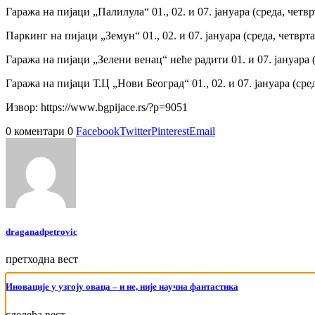
Гаража на пијаци „Палилула“ 01., 02. и 07. јануара (среда, четвр
Паркинг на пијаци „Земун“ 01., 02. и 07. јануара (среда, четврта
Гаража на пијаци „Зелени венац“ неће радити 01. и 07. јануара (с
Гаража на пијаци Т.Ц „Нови Београд“ 01., 02. и 07. јануара (сред
Извор: https://www.bgpijace.rs/?p=9051
0 коментари
0
Facebook
Twitter
Pinterest
Email
draganadpetrovic
претходна вест
Иновације у узгоју оваца – и не, није научна фантастика
следећа вест