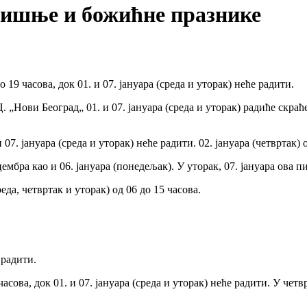
одишње и божићне празнике
 19 часова, док 01. и 07. јануара (среда и уторак) неће радити.
„Нови Београд„ 01. и 07. јануара (среда и уторак) радиће скраћен
 јануара (среда и уторак) неће радити. 02. јануара (четвртак) о
мбра као и 06. јануара (понедељак). У уторак, 07. јануара ова пи
да, четвртак и уторак) од 06 до 15 часова.
 радити.
асова, док 01. и 07. јануара (среда и уторак) неће радити. У четвр