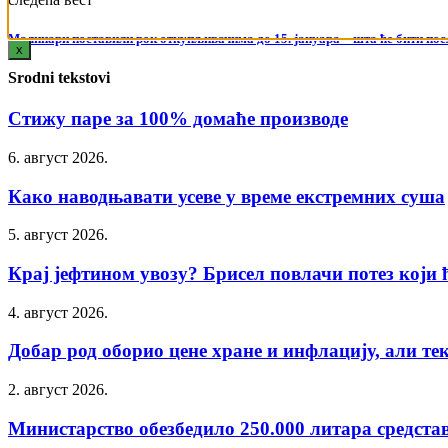
Малинари поставили рок откупљивачима до 15. јануара – шта ће бити пос
x
Srodni tekstovi
Стижу паре за 100% домаће производе
6. август 2026.
Како наводњавати усеве у време екстремних суша
5. август 2026.
Крај јефтином увозу? Брисел повлачи потез који ћ
4. август 2026.
Добар род оборио цене хране и инфлацију, али тек 
2. август 2026.
Министарство обезбедило 250.000 литара средстав