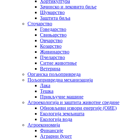
Хортикултура
Зачинско и лековито биље
Шумарство
Заштита биља
Сточарство
Говедарство
Свињарство
Овчарство
Козарство
Живинарство
Пчеларство
Ситне животиње
Ветерина
Органска пољопривреда
Пољопривредна механизација
Лака
Тешка
Прикључне машине
Агроекологија и заштита животне средине
Обновљиви извори енергије (ОИЕ)
Екологија земљишта
Екологија вода
Агроекономија
Финансије
Аграрни буџет