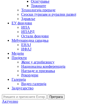
Осигурање
Тржиште
Технологија прераде
Сеоски туризам и рурални развој
Здравље
ЕУ фондови
ИПА
ИПАРД
Остали фондови
Међународна сарадња
ЕНАЈ
ИФАЈ
Медији
Пројекти
Жене у агробизнису
Национална конференција
Награде и признања
Рекордери
Галерија
Видео галерија
Задругарство
Претрага
Актуелно