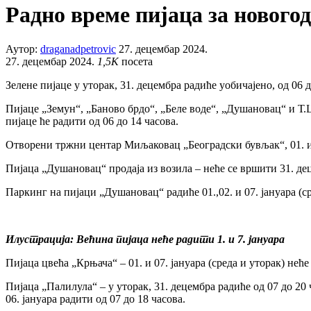
Радно време пијаца за новог
Аутор:
draganadpetrovic
27. децембар 2024.
27. децембар 2024.
1,5K
посета
Зелене пијаце у уторак, 31. децембра радиће уобичајено, од 06 до
Пијаце „Земун“, „Баново брдо“, „Беле воде“, „Душановац“ и Т.Ц. 
пијаце ће радити од 06 до 14 часова.
Отворени тржни центар Миљаковац „Београдски бувљак“, 01. и 07.
Пијаца „Душановац“ продаја из возила – неће се вршити 31. деце
Паркинг на пијаци „Душановац“ радиће 01.,02. и 07. јануара (сре
Илустрација: Већина пијаца неће радити 1. и 7. јануара
Пијаца цвећа „Крњача“ – 01. и 07. јануара (среда и уторак) неће
Пијаца „Палилула“ – у уторак, 31. децембра радиће од 07 до 20 ч
06. јануара радити од 07 до 18 часова.