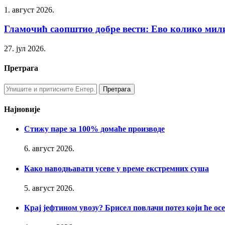
1. август 2026.
Гламочић саопштио добре вести: Ево колико милиј
27. јул 2026.
Претрага
Најновије
Стижу паре за 100% домаће производе
6. август 2026.
Како наводњавати усеве у време екстремних суша
5. август 2026.
Крај јефтином увозу? Брисел повлачи потез који ће о