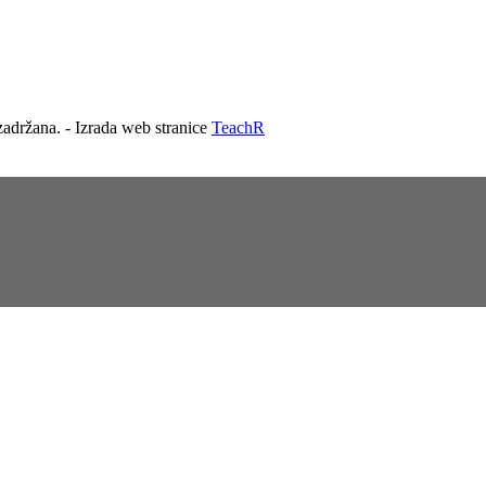
adržana. - Izrada web stranice
TeachR