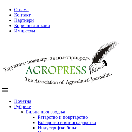
О нама
Контакт
Партнери
Корисни линкови
Импресум
Почетна
Рубрике
Биљна производња
Ратарство и повртарство
Воћарство и виноградарство
Индустријско биље