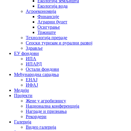
Екологија земљишта
Екологија вода
Агроекономија
Финансије
Аграрни буџет
Осигурање
Тржиште
Технологија прераде
Сеоски туризам и рурални развој
Здравље
ЕУ фондови
ИПА
ИПАРД
Остали фондови
Међународна сарадња
ЕНАЈ
ИФАЈ
Медији
Пројекти
Жене у агробизнису
Национална конференција
Награде и признања
Рекордери
Галерија
Видео галерија