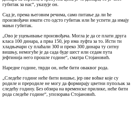
губитак за нас“, указује он.
Сад је, према његовим речима, само питање да ли ће
произвођачи имати сто одсто губитак или ће успети да имају
мањи губитак.
„Ово је уцењивање произвођача. Могла је да се плати друга
класа 100 динара, а прва 150, јер има луфта за то. Исти ти
хладњачари су плаћали 300 и преко 300 динара ту ситну
вишњу, немогуће је да сада буде шест или седам пута
јефтинија него прошле године“, сматра Стојановић.
Наредне године, тврди он, неће бити оваквог рода.
„Следеће године неће бити вишње, јер ове воћке које су
родиле и преродиле не могу да формирају цветни пупољак за
следећу годину. Без обзира на временске прилике, неће бити
рода следеће године“, упозорава Стојановић.