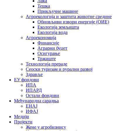
Лака
Тешка
Прикључне машине
Агроекологија и заштита животне средине
Обновљиви извори енергије (ОИЕ)
Екологија земљишта
Екологија вода
Агроекономија
Финансије
Аграрни буџет
Осигурање
Тржиште
Технологија прераде
Сеоски туризам и рурални развој
Здравље
ЕУ фондови
ИПА
ИПАРД
Остали фондови
Међународна сарадња
ЕНАЈ
ИФАЈ
Медији
Пројекти
Жене у агробизнису