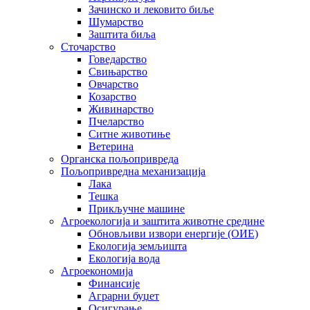
Зачинско и лековито биље
Шумарство
Заштита биља
Сточарство
Говедарство
Свињарство
Овчарство
Козарство
Живинарство
Пчеларство
Ситне животиње
Ветерина
Органска пољопривреда
Пољопривредна механизација
Лака
Тешка
Прикључне машине
Агроекологија и заштита животне средине
Обновљиви извори енергије (ОИЕ)
Екологија земљишта
Екологија вода
Агроекономија
Финансије
Аграрни буџет
Осигурање