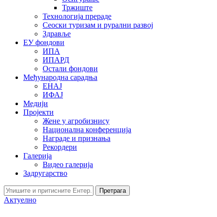
Тржиште
Технологија прераде
Сеоски туризам и рурални развој
Здравље
ЕУ фондови
ИПА
ИПАРД
Остали фондови
Међународна сарадња
ЕНАЈ
ИФАЈ
Медији
Пројекти
Жене у агробизнису
Национална конференција
Награде и признања
Рекордери
Галерија
Видео галерија
Задругарство
Претрага
Актуелно