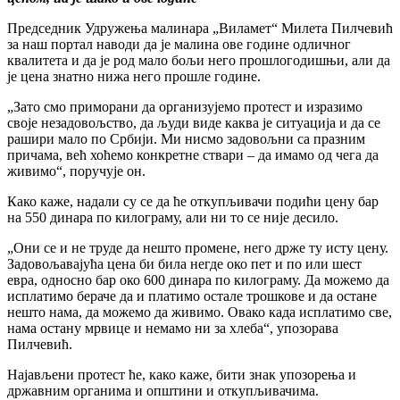
Председник Удружења малинара „Виламет“ Милета Пилчевић
за наш портал наводи да је малина ове године одличног
квалитета и да је род мало бољи него прошлогодишњи, али да
је цена знатно нижа него прошле године.
„Зато смо приморани да организујемо протест и изразимо
своје незадовољство, да људи виде каква је ситуација и да се
рашири мало по Србији. Ми нисмо задовољни са празним
причама, већ хоћемо конкретне ствари – да имамо од чега да
живимо“, поручује он.
Како каже, надали су се да ће откупљивачи подићи цену бар
на 550 динара по килограму, али ни то се није десило.
„Они се и не труде да нешто промене, него држе ту исту цену.
Задовољавајућа цена би била негде око пет и по или шест
евра, односно бар око 600 динара по килограму. Да можемо да
исплатимо бераче да и платимо остале трошкове и да остане
нешто нама, да можемо да живимо. Овако када исплатимо све,
нама остану мрвице и немамо ни за хлеба“, упозорава
Пилчевић.
Најављени протест ће, како каже, бити знак упозорења и
државним органима и општини и откупљивачима.