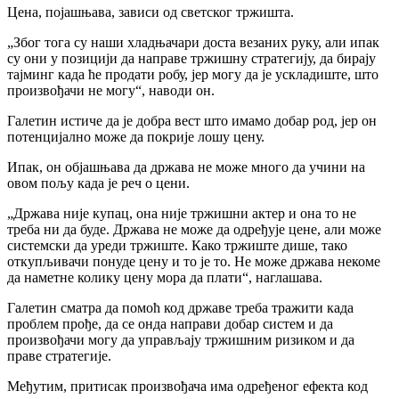
Цена, појашњава, зависи од светског тржишта.
„Због тога су наши хладњачари доста везаних руку, али ипак
су они у позицији да направе тржишну стратегију, да бирају
тајминг када ће продати робу, јер могу да је ускладиште, што
произвођачи не могу“, наводи он.
Галетин истиче да је добра вест што имамо добар род, јер он
потенцијално може да покрије лошу цену.
Ипак, он објашњава да држава не може много да учини на
овом пољу када је реч о цени.
„Држава није купац, она није тржишни актер и она то не
треба ни да буде. Држава не може да одређује цене, али може
системски да уреди тржиште. Како тржиште дише, тако
откупљивачи понуде цену и то је то. Не може држава некоме
да наметне колику цену мора да плати“, наглашава.
Галетин сматра да помоћ код државе треба тражити када
проблем прође, да се онда направи добар систем и да
произвођачи могу да управљају тржишним ризиком и да
праве стратегије.
Међутим, притисак произвођача има одређеног ефекта код