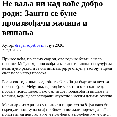
Не ваља ни кад воће добро
роди: Зашто се буне
произвођачи малина и
вишања
Аутор:
draganadpetrovic
7. јул 2026.
7. јул 2026.
Принос воћа, по свему судећи, ове године бољи је него
прошле. Међутим, произвођачи малине и вишње поручују да
нема пуно разлога за оптимизам, јер је откуп у застоју, а цена
овог воћа испод просека.
Бољи овогодишњи род воћа требало би да буде лепа вест за
произвођаче. Међутим, тај род ће морати и ове године да
продају испод цене. Тако бар тврде произвођачи вишања и
малина, који су револтирани изузетно ниским ценама откупа.
Малинари из Ариља су најавили и протест за 8. јул како би
скренули пажњу на овај проблем и послали поруку да неће
пристати на цену која им је понуђена, а понуђен им је откуп