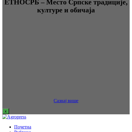
ЕТНОСРБ – Место Српске традиције,
културе и обичаја
Сазнај више
x
Почетна