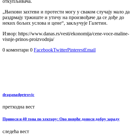
откупљивача.
„Њихови захтеви и протести могу у сваком случају мало да
раздрмају тржиште и утичу на произвођаче да се дође до
неких бољих услова и цене“, закључује Галетин.
Извор: https://www.danas.rs/vesti/ekonomija/cene-voce-maline-
visnje-prinos-proizvodnja/
0 коментари
0
Facebook
Twitter
Pinterest
Email
draganadpetrovic
претходна вест
Приноси и 40 тона по хектару: Ово поврће доноси добру зараду
следећа вест