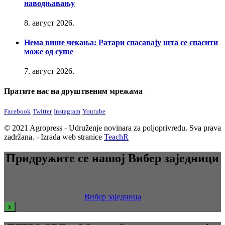
наводњавању
8. август 2026.
Нема више чекања: Ратари спасавају шта се спасити
може од суше
7. август 2026.
Пратите нас на друштвеним мрежама
Facebook
Twitter
Instagram
Youtube
© 2021 Agropress - Udruženje novinara za poljoprivredu. Sva prava
zadržana. - Izrada web stranice
TeachR
Придружите се нашој Вибер заједници
Вибер заједница
x