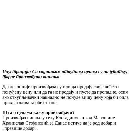
Илустрација: Са садашњом откупном ценом су на губитку,
тврде произвођачи вишања
Дакле, опције произвођача су или да продају своје воће за
понуђену цену или да га не продају и пусте да пропадне, осим
ако откупљивачки накнадно не понуде вишу цену која би била
прихватљива за обе стране.
Шта о ценама кажу произвођачи?
Произвођач вишње у селу Костадиновац код Мерошине
Хранислав Стојановић за Данас истиче да је род добар и
„превише добар“.