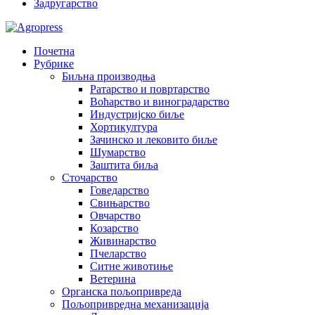
Задругарство
Почетна
Рубрике
Биљна производња
Ратарство и повртарство
Воћарство и виноградарство
Индустријско биље
Хортикултура
Зачинско и лековито биље
Шумарство
Заштита биља
Сточарство
Говедарство
Свињарство
Овчарство
Козарство
Живинарство
Пчеларство
Ситне животиње
Ветерина
Органска пољопривреда
Пољопривредна механизација