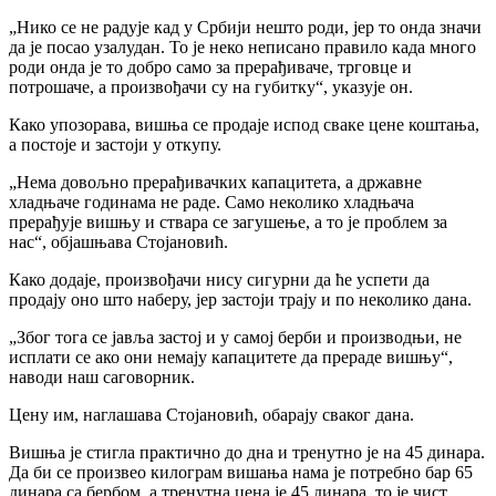
„Нико се не радује кад у Србији нешто роди, јер то онда значи
да је посао узалудан. То је неко неписано правило када много
роди онда је то добро само за прерађиваче, трговце и
потрошаче, а произвођачи су на губитку“, указује он.
Како упозорава, вишња се продаје испод сваке цене коштања,
а постоје и застоји у откупу.
„Нема довољно прерађивачких капацитета, а државне
хладњаче годинама не раде. Само неколико хладњача
прерађује вишњу и ствара се загушење, а то је проблем за
нас“, објашњава Стојановић.
Како додаје, произвођачи нису сигурни да ће успети да
продају оно што наберу, јер застоји трају и по неколико дана.
„Због тога се јавља застој и у самој берби и производњи, не
исплати се ако они немају капацитете да прераде вишњу“,
наводи наш саговорник.
Цену им, наглашава Стојановић, обарају сваког дана.
Вишња је стигла практично до дна и тренутно је на 45 динара.
Да би се произвео килограм вишања нама је потребно бар 65
динара са бербом, а тренутна цена је 45 динара, то је чист