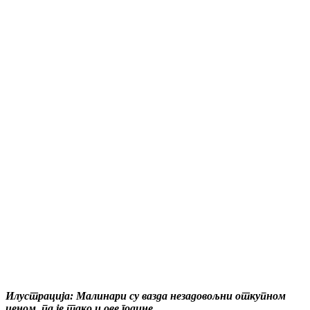
Илустрација: Малинари су вазда незадовољни откупном
ценом, па је тако и ове године