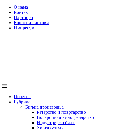
О нама
Контакт
Партнери
Корисни линкови
Импресум
Почетна
Рубрике
Биљна производња
Ратарство и повртарство
Воћарство и виноградарство
Индустријско биље
Хортикултура