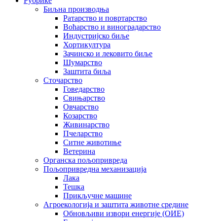
Рубрике
Биљна производња
Ратарство и повртарство
Воћарство и виноградарство
Индустријско биље
Хортикултура
Зачинско и лековито биље
Шумарство
Заштита биља
Сточарство
Говедарство
Свињарство
Овчарство
Козарство
Живинарство
Пчеларство
Ситне животиње
Ветерина
Органска пољопривреда
Пољопривредна механизација
Лака
Тешка
Прикључне машине
Агроекологија и заштита животне средине
Обновљиви извори енергије (ОИЕ)