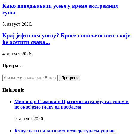
Како наводњавати усеве у време екстремних
суша
5. август 2026.
Крај јефтином увозу? Брисел повлачи потез који
ће осетити свака...
4. август 2026.
Претрага
Најновије
Министар Гламочић: Пратимо ситуацију са сушом и
не окрећемо главу од проблема
9. август 2026.
Купус пати на високим температурама упркос