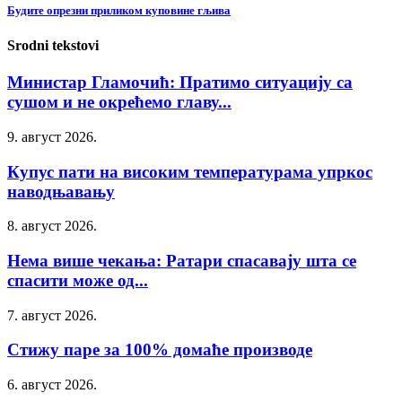
Будите опрезни приликом куповине гљива
Srodni tekstovi
Министар Гламочић: Пратимо ситуацију са
сушом и не окрећемо главу...
9. август 2026.
Купус пати на високим температурама упркос
наводњавању
8. август 2026.
Нема више чекања: Ратари спасавају шта се
спасити може од...
7. август 2026.
Стижу паре за 100% домаће производе
6. август 2026.