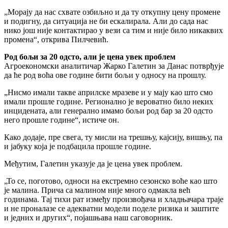
„Морају да нас схвате озбиљно и да ту откупну цену промене
и подигну, да ситуација не би ескалирала. Али до сада нас
нико још није контактирао у вези са тим и није било никаквих
промена“, открива Пилчевић.
Род бољи за 20 одсто, али је цена увек проблем
Агроекономски аналитичар Жарко Галетин за Данас потврђује
да ће род воћа ове године бити бољи у односу на прошлу.
„Нисмо имали такве априлске мразеве и у мају као што смо
имали прошле године. Регионално је вероватно било неких
инцидената, али генерално имамо бољи род бар за 20 одсто
него прошле године“, истиче он.
Како додаје, пре свега, ту мисли на трешњу, кајсију, вишњу, па
и јабуку која је подбацила прошле године.
Међутим, Галетин указује да је цена увек проблем.
„То се, поготово, односи на екстремно сезонско воће као што
је малина. Прича са малином није много одмакла већ
годинама. Тај тихи рат између произвођача и хладњачара траје
и не проналазе се адекватни модели поделе ризика и заштите
и једних и других“, појашњава наш саговорник.