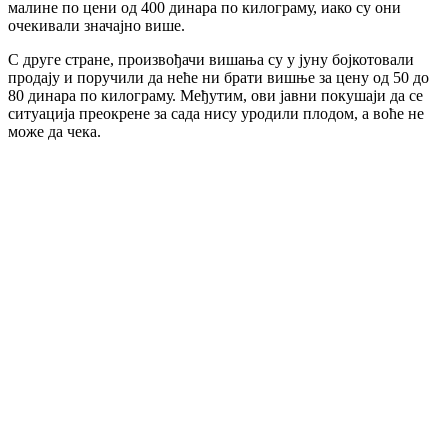
малине по цени од 400 динара по килограму, иако су они
очекивали значајно више.
С друге стране, произвођачи вишања су у јуну бојкотовали
продају и поручили да неће ни брати вишње за цену од 50 до
80 динара по килограму. Међутим, ови јавни покушаји да се
ситуација преокрене за сада нису уродили плодом, а воће не
може да чека.