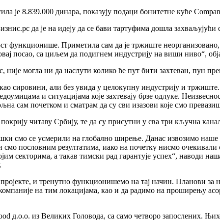
ила је 8.839.000 динара, показују подаци бонитетне куће Compan
знис.рс да је на идеју да се бави тартуфима дошла захваљујући с
ност функционише. Приметила сам да је тржиште неорганизовано, 
овај посао, са циљем да подигнем индустрију на виши ниво“, об
, није могла ни да наслути колико ће пут бити захтеван, пун пре
као сировини, али без увида у целокупну индустрију и тржиште. 
едоумицама и ситуацијама које захтевају брзе одлуке. Неизвеснос
љна сам почетком и сматрам да су сви изазови које смо превази
окрију читаву Србију, те да су присутни у сва три кључна канала
ки смо се усмерили на глобално ширење. Данас извозимо наше п
и смо пословним резултатима, иако на почетку нисмо очекивали 
својим секторима, а такав тимски рад гарантује успех“, наводи н
.
е пројекте, и тренутно функционишемо на тај начин. Планови за
 компаније на тим локацијама, као и да радимо на проширењу ас
ood д.о.о. из Великих Головода, са само четворо запослених. Њих