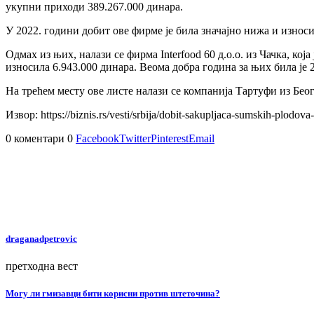
укупни приходи 389.267.000 динара.
У 2022. години добит ове фирме је била значајно нижа и износи
Одмах из њих, налази се фирма Interfood 60 д.о.о. из Чачка, кој
износила 6.943.000 динара. Веома добра година за њих била је 2
На трећем месту ове листе налази се компанија Тартуфи из Беогр
Извор: https://biznis.rs/vesti/srbija/dobit-sakupljaca-sumskih-plodo
0 коментари
0
Facebook
Twitter
Pinterest
Email
draganadpetrovic
претходна вест
Могу ли гмизавци бити корисни против штеточина?