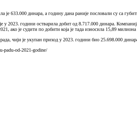
ла је 633.000 динара, а годину дана раније пословали су са губи
а је у 2023. години остварила добит од 8.717.000 динара. Компани
021, ако је судити по добити која је тада износила 15,89 милиона
ада, чији је укупан приход у 2023. години био 25.698.000 динара
va-u-padu-od-2021-godine/