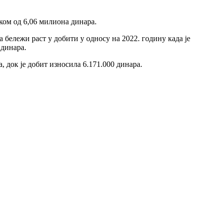
тком од 6,06 милиона динара.
ја бележи раст у добити у односу на 2022. годину када је
 динара.
, док је добит износила 6.171.000 динара.