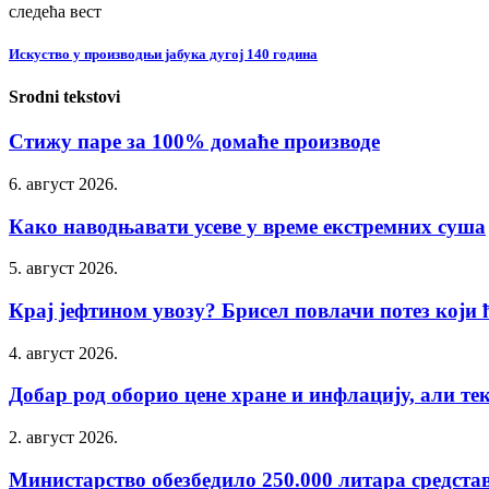
следећа вест
Искуство у производњи јабука дугој 140 година
Srodni tekstovi
Стижу паре за 100% домаће производе
6. август 2026.
Како наводњавати усеве у време екстремних суша
5. август 2026.
Крај јефтином увозу? Брисел повлачи потез који ћ
4. август 2026.
Добар род оборио цене хране и инфлацију, али тек 
2. август 2026.
Министарство обезбедило 250.000 литара средстав