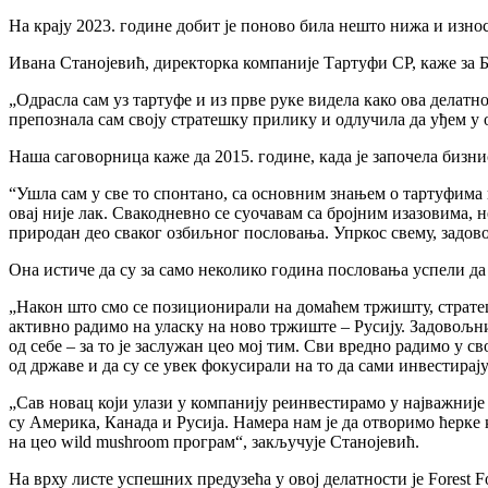
На крају 2023. године добит је поново била нешто нижа и износ
Ивана Станојевић, директорка компаније Тартуфи СР, каже за Би
„Одрасла сам уз тартуфе и из прве руке видела како ова делат
препознала сам своју стратешку прилику и одлучила да уђем у 
Наша саговорница каже да 2015. године, када је започела бизнис
“Ушла сам у све то спонтано, са основним знањем о тартуфима 
овај није лак. Свакодневно се суочавам са бројним изазовима, н
природан део сваког озбиљног пословања. Упркос свему, задово
Она истиче да су за само неколико година пословања успели да п
„Након што смо се позиционирали на домаћем тржишту, стратеш
активно радимо на уласку на ново тржиште – Русију. Задовољн
од себе – за то је заслужан цео мој тим. Сви вредно радимо у 
од државе и да су се увек фокусирали на то да сами инвестирају
„Сав новац који улази у компанију реинвестирамо у најважниј
су Америка, Канада и Русија. Намера нам је да отворимо ћерке
на цео wild mushroom програм“, закључује Станојевић.
На врху листе успешних предузећа у овој делатности је Forest F