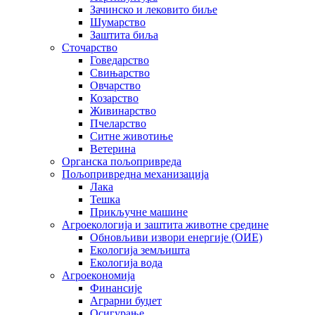
Зачинско и лековито биље
Шумарство
Заштита биља
Сточарство
Говедарство
Свињарство
Овчарство
Козарство
Живинарство
Пчеларство
Ситне животиње
Ветерина
Органска пољопривреда
Пољопривредна механизација
Лака
Тешка
Прикључне машине
Агроекологија и заштита животне средине
Обновљиви извори енергије (ОИЕ)
Екологија земљишта
Екологија вода
Агроекономија
Финансије
Аграрни буџет
Осигурање