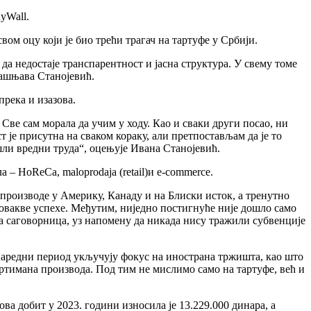
yWall.
вом оцу који је био трећи трагач на тартуфе у Србији.
да недостаје транспарентност и јасна структура. У свему томе
јашњава Станојевић.
прека и изазова.
Све сам морала да учим у ходу. Као и сваки други посао, ни
т је присутна на сваком кораку, али претпостављам да је то
шли вредни труда“, оцењује Ивана Станојевић.
 – HoReCa, maloprodaja (retail)и e-commerce.
роизводе у Америку, Канаду и на Блиски исток, а тренутно
овакве успехе. Међутим, ниједно постигнуће није дошло само
аша саговорница, уз напомену да никада нису тражили субвенције
 наредни период укључују фокус на инострана тржишта, као што
ортимана производа. Под тим не мислимо само на тартуфе, већ и
ова добит у 2023. години износила је 13.229.000 динара, а