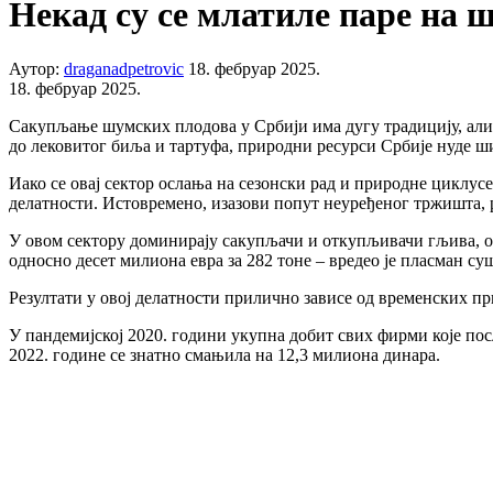
Некад су се млатиле паре на 
Аутор:
draganadpetrovic
18. фебруар 2025.
18. фебруар 2025.
Сакупљање шумских плодова у Србији има дугу традицију, али 
до лековитог биља и тартуфа, природни ресурси Србије нуде ш
Иако се овај сектор ослања на сезонски рад и природне циклу
делатности. Истовремено, изазови попут неуређеног тржишта, р
У овом сектору доминирају сакупљачи и откупљивачи гљива, одн
односно десет милиона евра за 282 тоне – вредео је пласман с
Резултати у овој делатности прилично зависе од временских пр
У пандемијској 2020. години укупна добит свих фирми које пос
2022. године се знатно смањила на 12,3 милиона динара.