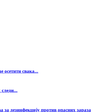
е осетити свака...
следи...
а за дезинфекцију против опасних зараза