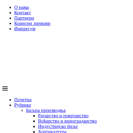
О нама
Контакт
Партнери
Корисни линкови
Импресум
Почетна
Рубрике
Биљна производња
Ратарство и повртарство
Воћарство и виноградарство
Индустријско биље
Хортикултура