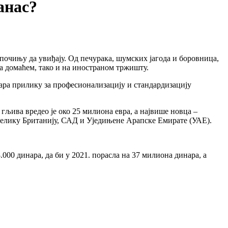
анас?
почињу да увиђају. Од печурака, шумских јагода и боровница,
а домаћем, тако и на иностраном тржишту.
вара прилику за професионализацију и стандардизацију
љива вредео је око 25 милиона евра, а највише новца –
 Велику Британију, САД и Уједињене Арапске Емирате (УАЕ).
000 динара, да би у 2021. порасла на 37 милиона динара, а