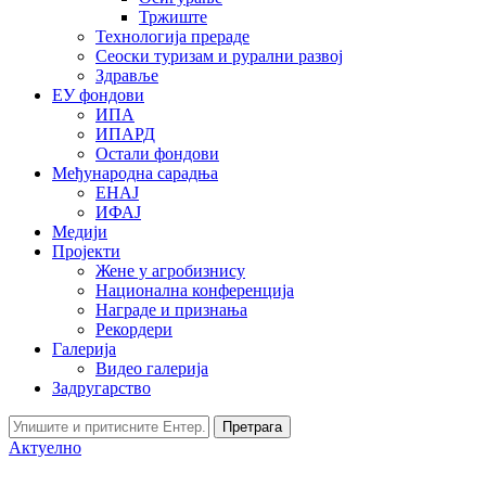
Тржиште
Технологија прераде
Сеоски туризам и рурални развој
Здравље
ЕУ фондови
ИПА
ИПАРД
Остали фондови
Међународна сарадња
ЕНАЈ
ИФАЈ
Медији
Пројекти
Жене у агробизнису
Национална конференција
Награде и признања
Рекордери
Галерија
Видео галерија
Задругарство
Претрага
Актуелно