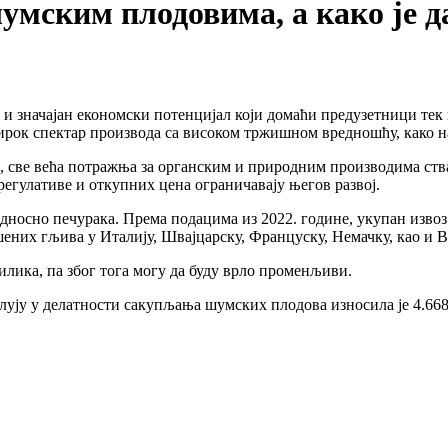
шумским плодовима, а како је д
и значајан економски потенцијал који домаћи предузетници тек 
ирок спектар производа са високом тржишном вредношћу, како н
се, све већа потражња за органским и природним производима ст
егулативе и откупних цена ограничавају његов развој.
осно печурака. Према подацима из 2022. године, укупан извоз г
ушених гљива у Италију, Швајцарску, Француску, Немачку, као и
илика, па због тога могу да буду врло променљиви.
лују у делатности сакупљања шумских плодова износила је 4.668.