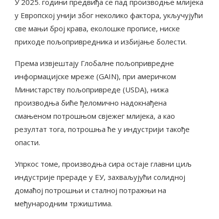
У 2025. години предвиђа се пад производње млијека
у Европској унији због неколико фактора, укључујући
све мањи број крава, еколошке прописе, ниске
приходе пољопривредника и избијање болести.
Према извјештају Глобалне пољопривредне
информацијске мреже (GAIN), при америчком
Министарству пољопривреде (USDA), нижа
производња биће ђеломично надокнађена
смањеном потрошњом свјежег млијека, а као
резултат тога, потрошња ће у индустрији такође
опасти.
Упркос томе, производња сира остаје главни циљ
индустрије прераде у ЕУ, захваљујући солидној
домаћој потрошњи и сталној потражњи на
међународним тржиштима.