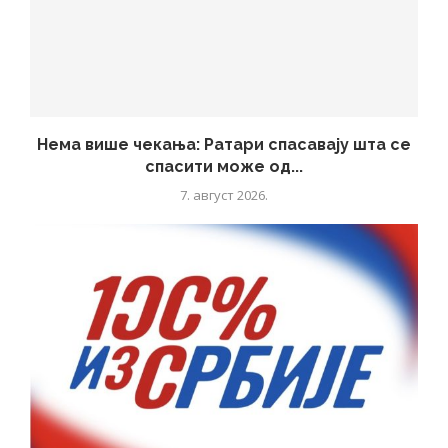
Нема више чекања: Ратари спасавају шта се
спасити може од...
7. август 2026.