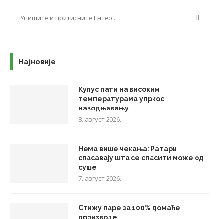
Најновије
Купус пати на високим
температурама упркос
наводњавању
8. август 2026.
Нема више чекања: Ратари
спасавају шта се спасити може од
суше
7. август 2026.
Стижу паре за 100% домаће
производе