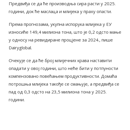
Предвиђа се да ће производња сира расти у 2025.
години, док ће маслаца и млијека у праху опасти.
Према прогнозама, укупна испорука млијека у ЕУ
износиће 149,4 милиона тона, што је 0,2 одсто мање
у односу на ревидиране процјене за 2024., пише
Dairyglobal.
Очекује се да ће број млијечних крава наставити
опадати у овој години, што неће бити у потпуности
компензовано повећањем продуктивности. Домаћа
потрошња млијека такође се смањује, а предвиђа се
пад од 0,3 одсто на 23,5 милиона тона у 2025.
години.