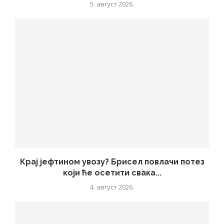
5. август 2026.
Крај јефтином увозу? Брисел повлачи потез
који ће осетити свака...
4. август 2026.