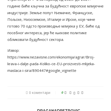
године биће кључна за будућност европске млијечне
индустрије. Земље попут Њемачке, Француске,
Пољске, Низоземске, Италије и Ирске, које чине
готово 70 одсто производње млијека у ЕУ, биће од
посебног интереса, јер ће њихове политике
обликовати будућност сектора.
Извор:
https://www.nezavisne.com/ekonomija/agrar/Broj-
krava-i-dalje-pada-Koliko-ce-EU-proizvesti-mlijeka-
maslaca-i-sira/890447#google_vignette
0 коментари
0
DRAGANADPETROVIC