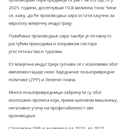
2025. години, досегнувши 10,8 милиона тона. Чини
се, кажу, да ће производња сира остати кључна за
европску млијечну индустрију.
Повећање производње сира такође је потакнуто
растућим приходима и опоравком сектора
угоститељства и туризма.
ЕУ млијечна индустрија суочава се с изазовима због
имплементације нове Заједничке пољопривредне
политике (ZPP) и Зеленог плана.
Многи пољопривредници забринути су због
еколошких прописа који, према њиховом мишљењу,
негативно утичу на профитабилност ове
производње.
Стратегија ZPP-а за период од 2023. до 2027.