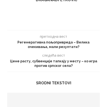
претходна вест
Регенеративна пољопривреда – Велика
очекивања, мали резултати?
следећа вест
Цене расту, субвенције тапкају у месту – ко игра
против српског села?
SRODNI TEKSTOVI