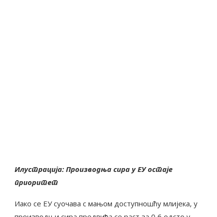
Илустрација: Производња сира у ЕУ остаје
приоритет
Иако се ЕУ суочава с мањом доступношћу млијека, у
производњи сира предвиђа се раст за 0,6 одсто у