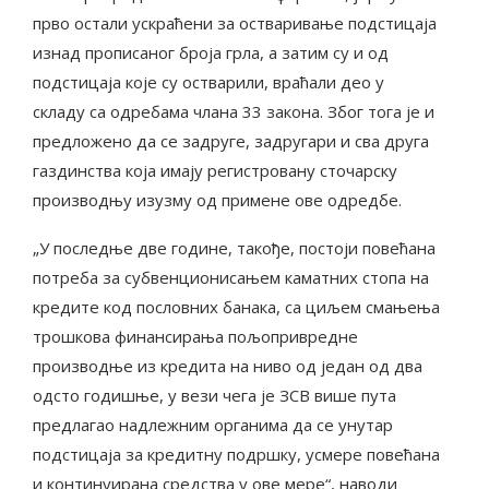
прво остали ускраћени за остваривање подстицаја
изнад прописаног броја грла, а затим су и од
подстицаја које су остварили, враћали део у
складу са одребама члана 33 закона. Због тога је и
предложено да се задруге, задругари и сва друга
газдинства која имају регистровану сточарску
производњу изузму од примене ове одредбе.
„У последње две године, такође, постоји повећана
потреба за субвенционисањем каматних стопа на
кредите код пословних банака, са циљем смањења
трошкова финансирања пољопривредне
производње из кредита на ниво од један од два
одсто годишње, у вези чега је ЗСВ више пута
предлагао надлежним органима да се унутар
подстицаја за кредитну подршку, усмере повећана
и континуирана средства у ове мере“, наводи