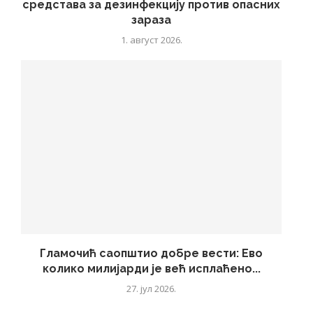
средстава за дезинфекцију против опасних
зараза
1. август 2026.
Гламочић саопштио добре вести: Ево
колико милијарди је већ исплаћено...
27. јул 2026.