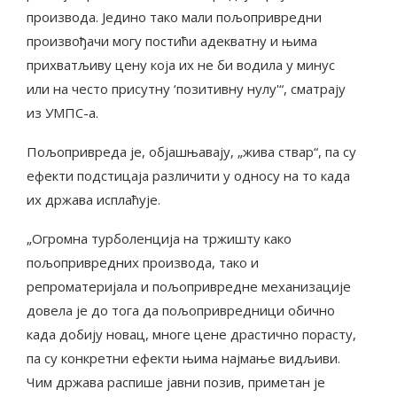
производа. Једино тако мали пољопривредни
произвођачи могу постићи адекватну и њима
прихватљиву цену која их не би водила у минус
или на често присутну ‘позитивну нулу'“, сматрају
из УМПС-а.
Пољопривреда је, објашњавају, „жива ствар“, па су
ефекти подстицаја различити у односу на то када
их држава исплаћује.
„Огромна турболенција на тржишту како
пољопривредних производа, тако и
репроматеријала и пољопривредне механизације
довела је до тога да пољопривредници обично
када добију новац, многе цене драстично порасту,
па су конкретни ефекти њима најмање видљиви.
Чим држава распише јавни позив, приметан је