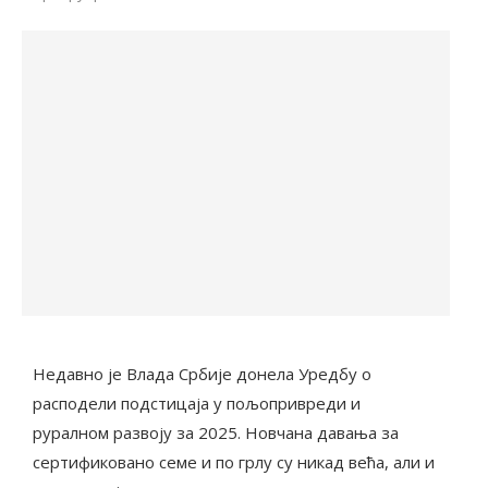
Недавно је Влада Србије донела Уредбу о
расподели подстицаја у пољопривреди и
руралном развоју за 2025. Новчана давања за
сертификовано семе и по грлу су никад већа, али и