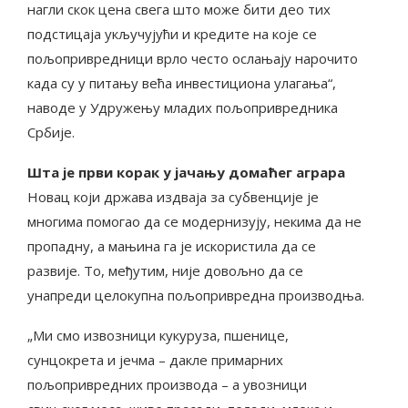
нагли скок цена свега што може бити део тих
подстицаја укључујући и кредите на које се
пољопривредници врло често ослањају нарочито
када су у питању већа инвестициона улагања“,
наводе у Удружењу младих пољопривредника
Србије.
Шта је први корак у јачању домаћег аграра
Новац који држава издваја за субвенције је
многима помогао да се модернизују, некима да не
пропадну, а мањина га је искористила да се
развије. То, међутим, није довољно да се
унапреди целокупна пољопривредна производња.
„Ми смо извозници кукуруза, пшенице,
сунцокрета и јечма – дакле примарних
пољопривредних производа – а увозници