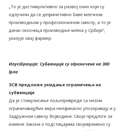
„То је дестимулативно за развој оних који су
одлучили да се дефинитивно баве млечном
производњом у професионалном смислу, а то је
данас окосница производње млека у Србији“,
указује овај фармер.
Илустрација: Субвенције су ограничене на 300
грла
ЗСВ предлаже укидање ограничења на
субвенције
Да је стимулисање пољопривреде са низом
ограничавајућих мера неефикасно упозоравају и у
Задружном савезу Војводине. Своје предлоге за
измене Закона о подстицајима својевремено су