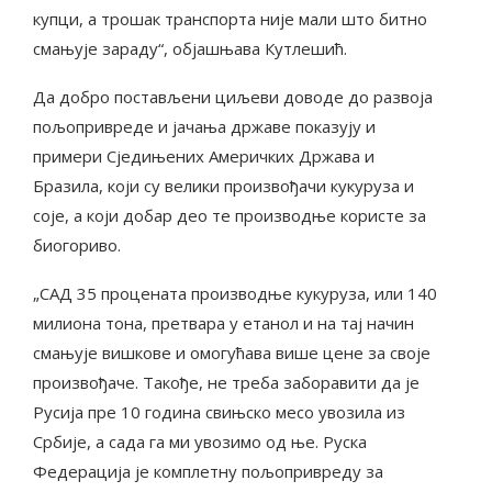
купци, а трошак транспорта није мали што битно
смањује зараду“, објашњава Кутлешић.
Да добро постављени циљеви доводе до развоја
пољопривреде и јачања државе показују и
примери Сједињених Америчких Држава и
Бразила, који су велики произвођачи кукуруза и
соје, а који добар део те производње користе за
биогориво.
„САД 35 процената производње кукуруза, или 140
милиона тона, претвара у етанол и на тај начин
смањује вишкове и омогућава више цене за своје
произвођаче. Такође, не треба заборавити да је
Русија пре 10 година свињско месо увозила из
Србије, а сада га ми увозимо од ње. Руска
Федерација је комплетну пољопривреду за