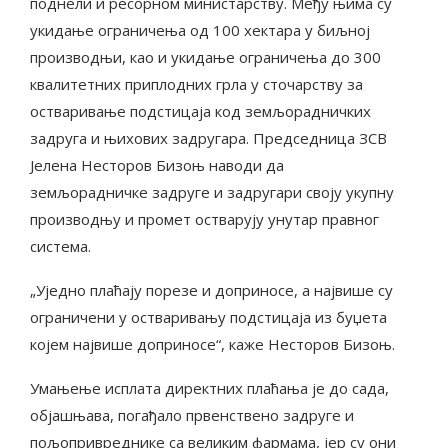
поднели и ресорном министарству. Међу њима су
укидање ограничења од 100 хектара у биљној
производњи, као и укидање ограничења до 300
квалитетних приплодних грла у сточарству за
остваривање подстицаја код земљорадничких
задруга и њихових задругара. Председница ЗСВ
Јелена Несторов Бизоњ наводи да
земљорадничке задруге и задругари своју укупну
производњу и промет остварују унутар правног
система.
„Уједно плаћају порезе и доприносе, а највише су
ограничени у остваривању подстицаја из буџета
којем највише доприносе“, каже Несторов Бизоњ.
Умањење исплата директних плаћања је до сада,
објашњава, погађало првенствено задруге и
пољопривреднике са великим фармама, јер су они