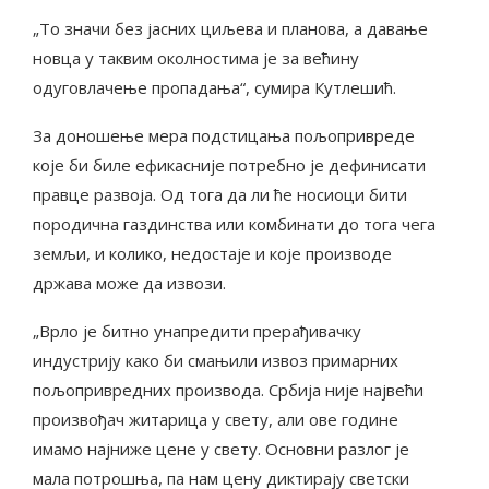
„То значи без јасних циљева и планова, а давање
новца у таквим околностима је за већину
одуговлачење пропадања“, сумира Кутлешић.
За доношење мера подстицања пољопривреде
које би биле ефикасније потребно је дефинисати
правце развоја. Од тога да ли ће носиоци бити
породична газдинства или комбинати до тога чега
земљи, и колико, недостаје и које производе
држава може да извози.
„Врло је битно унапредити прерађивачку
индустрију како би смањили извоз примарних
пољопривредних производа. Србија није највећи
произвођач житарица у свету, али ове године
имамо најниже цене у свету. Основни разлог је
мала потрошња, па нам цену диктирају светски