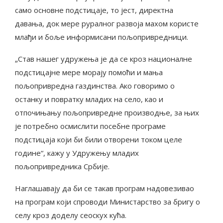
само основне подстицаје, то јест, директна
давања, док мере руралног развоја махом користе
млађи и боље информисани пољопривредници.
„Став нашег удружења је да се кроз националне
подстицајне мере морају помоћи и мања
пољопривредна газдинства. Ако говоримо о
останку и повратку младих на село, као и
отпочињању пољопривредне производње, за њих
је потребно осмислити посебне програме
подстицаја који би били отворени током целе
године“, кажу у Удружењу младих
пољопривредника Србије.
Наглашавају да би се такав програм надовезивао
на програм који спроводи Министарство за бригу о
селу кроз доделу сеоскух кућа.