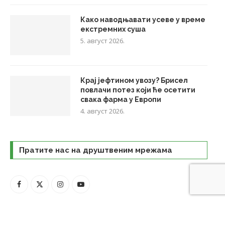
Како наводњавати усеве у време
екстремних суша
5. август 2026.
Крај јефтином увозу? Брисел
повлачи потез који ће осетити
свака фарма у Европи
4. август 2026.
Пратите нас на друштвеним мрежама