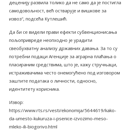
деценију развила толико да не само да је постигла
самодовољност, већ остварује и вишкове за
извоз“, подсећа Кутлешић.
Да би се видели прави ефекти субвенционисања
пољопривреде неопходно је урадити
свеобухватну анализу државних давања. За то су
потребни подаци Агенције за аграрна плаћања о
пласираним средствима, што је, кажу стручњаци,
истраживачима често онемогућено под изговором
заштите података о личности, односно,
идентитету корисника.
Извор:
https://www.rts.rs/vesti/ekonomija/5644619/kako-
da-umesto-kukuruza-i-psenice-izvozimo-meso-
mleko-ili-biogorivo.html