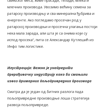
свињског меса, живе прасади, телади, млека и
млечних производа. Увозимо већину семена за
ратарску производњу и сва минерална ђубрива и
енергенте. Ако погледамо просечан род у
ратарској производњи и просечна улагања постоји
нека мала зарада, али шта је са онима који су
испод просека“, пита се Александар Кутлешић из
Инфо тим логистике.
Илустрација: Важно је унапредити
прерађивачку индустрију како би смањили
извоз примарних пољопривредних производа
Сматра да је један од битних разлога пада
пољопривредне производње лоша стратегија
развоја пољопривреде.