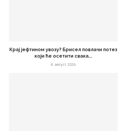
Крај јефтином увозу? Брисел повлачи потез
који ће осетити свака...
4. август 2026.