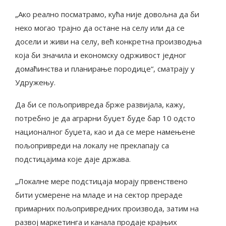
„Ако реално посматрамо, кућа није довољна да би
неко могао трајно да остане на селу или да се
досели и живи на селу, већ конкретна производња
која би значила и економску одрживост једног
домаћинства и планирање породице“, сматрају у
Удружењу.
Да би се пољопривреда брже развијала, кажу,
потребно је да аграрни буџет буде бар 10 одсто
националног буџета, као и да се мере намењене
пољопривреди на локалу не преклапају са
подстицајима које даје држава.
„Локалне мере подстицаја морају првенствено
бити усмерене на младе и на сектор прераде
примарних пољопривредних производа, затим на
развој маркетинга и канала продаје крајњих