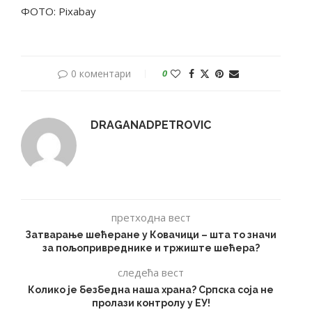
ФОТО: Pixabay
0 коментари
0
DRAGANADPETROVIC
претходна вест
Затварање шећеране у Ковачици – шта то значи
за пољопривреднике и тржиште шећера?
следећа вест
Колико је безбедна наша храна? Српска соја не
пролази контролу у ЕУ!