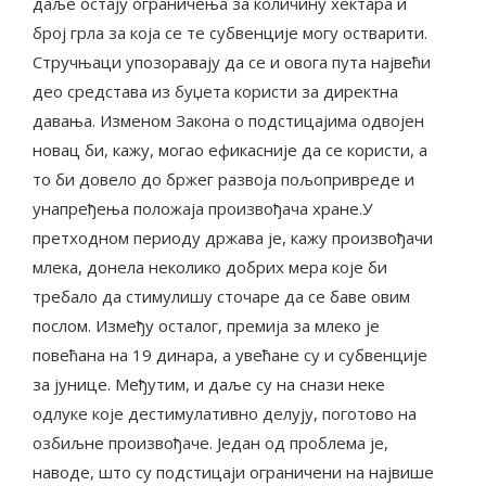
даље остају ограничења за количину хектара и
број грла за која се те субвенције могу остварити.
Стручњаци упозоравају да се и овога пута највећи
део средстава из буџета користи за директна
давања. Изменом Закона о подстицајима одвојен
новац би, кажу, могао ефикасније да се користи, а
то би довело до бржег развоја пољопривреде и
унапређења положаја произвођача хране.У
претходном периоду држава је, кажу произвођачи
млека, донела неколико добрих мера које би
требало да стимулишу сточаре да се баве овим
послом. Између осталог, премија за млеко је
повећана на 19 динара, а увећане су и субвенције
за јунице. Међутим, и даље су на снази неке
одлуке које дестимулативно делују, поготово на
озбиљне произвођаче. Један од проблема је,
наводе, што су подстицаји ограничени на највише