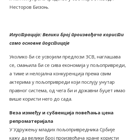
Несторов Бизоњ.
Илустрација: Велики број произвођача користи
само основне подстицаје
Уколико би се усвојили предлози ЗСВ, наглашава
се, смањила би се сива економија у пољопривреди,
а тиме и нелојална конкуренција према свим
актерима у пољопривреди који послују унутар
правног система, од чега би и државни буџет имао
више користи него до сада.
Веза између и субвенција повећања цена
репроматеријала
У Удружењу младих пољопривредника Србије
кажу да велики број произвођача хране користи