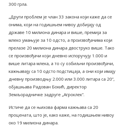
300 грла.
„Други проблем је члан 33 закона који каже да се
онима, који на годишњем нивоу добијају од
државе 10 милиона динара и више, премија за
млеко умањује за 10 одсто, а произвођачима који
прелазе 20 милиона динара двоструко више. Тако
се произвођачи који дневно испоручују 1.000 и
више литара млека, а то су озбиљни произвођачи,
кажњавају са 10 одсто подстицаја, а они који имају
дневну производњу 2.000 или 3.000 литара са 20“,
објашњава Радован Бокић, директор
Земљорадничке задруге „Агроклек“.
Истиче да се њихова фарма кажњава са 20
процената, што је, како каже, на годишњем нивоу
око 19 милиона динара.