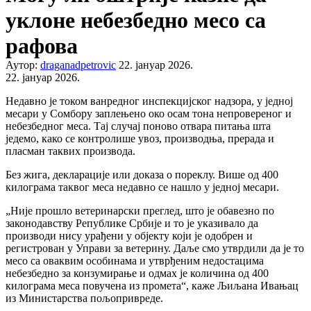
уклоне небезбедно месо са
рафова
Аутор:
draganadpetrovic
22. јануар 2026.
22. јануар 2026.
Недавно је током ванредног инспекцијског надзора, у једној
месари у Сомбору заплењено око осам тона непровереног и
небезбедног меса. Тај случај поново отвара питања шта
једемо, како се контролише увоз, производња, прерада и
пласман таквих производа.
Без жига, декларације или доказа о пореклу. Више од 400
килограма таквог меса недавно се нашло у једној месари.
„Није прошло ветеринарски преглед, што је обавезно по
законодавству Републике Србије и то је указивало да
производи нису урађени у објекту који је одобрен и
регистрован у Управи за ветерину. Даље смо утврдили да је то
месо са оваквим особинама и утврђеним недостацима
небезбедно за конзумирање и одмах је количина од 400
килограма меса повучена из промета“, каже Љиљана Ивањац
из Министарства пољопривреде.