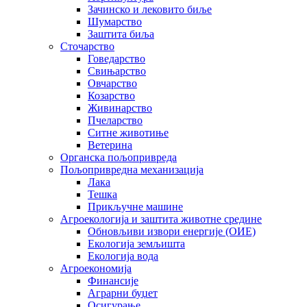
Зачинско и лековито биље
Шумарство
Заштита биља
Сточарство
Говедарство
Свињарство
Овчарство
Козарство
Живинарство
Пчеларство
Ситне животиње
Ветерина
Органска пољопривреда
Пољопривредна механизација
Лака
Тешка
Прикључне машине
Агроекологија и заштита животне средине
Обновљиви извори енергије (ОИЕ)
Екологија земљишта
Екологија вода
Агроекономија
Финансије
Аграрни буџет
Осигурање