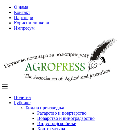
О нама
Контакт
Партнери
Корисни линкови
Импресум
Почетна
Рубрике
Биљна производња
Ратарство и повртарство
Воћарство и виноградарство
Индустријско биље
Хортикултура