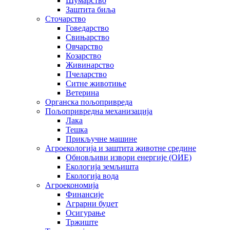
Шумарство
Заштита биља
Сточарство
Говедарство
Свињарство
Овчарство
Козарство
Живинарство
Пчеларство
Ситне животиње
Ветерина
Органска пољопривреда
Пољопривредна механизација
Лака
Тешка
Прикључне машине
Агроекологија и заштита животне средине
Обновљиви извори енергије (ОИЕ)
Екологија земљишта
Екологија вода
Агроекономија
Финансије
Аграрни буџет
Осигурање
Тржиште