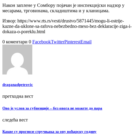
Након заплене у Сомбору појачан је инспекцијски надзор у
месарама, трговинама, складиштима и у кланицама.
Извор: https://www.rts.rs/vesti/drustvo/5871445/mogu-li-ostrije-
kazne-da-uklone-sa-rafova-nebezbedno-meso-bez-deklaracije-ziga-i-
dokaza-o-poreklu.html
0 коментари
0
Facebook
Twitter
Pinterest
Email
draganadpetrovic
претходна вест
Ово је услов за субвенције – без овога не можете до пара
следећа вест
Какве су прогнозе стручњака за ову воћарску годину