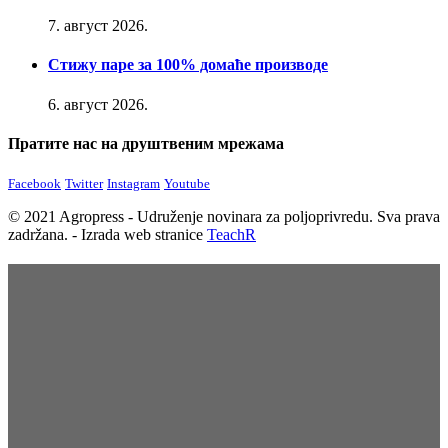
7. август 2026.
Стижу паре за 100% домаће производе
6. август 2026.
Пратите нас на друштвеним мрежама
Facebook
Twitter
Instagram
Youtube
© 2021 Agropress - Udruženje novinara za poljoprivredu. Sva prava
zadržana. - Izrada web stranice
TeachR