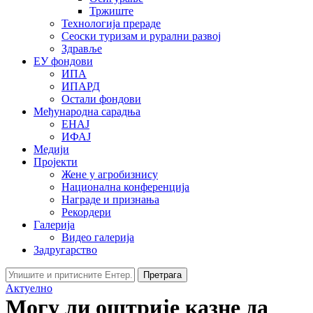
Тржиште
Технологија прераде
Сеоски туризам и рурални развој
Здравље
ЕУ фондови
ИПА
ИПАРД
Остали фондови
Међународна сарадња
ЕНАЈ
ИФАЈ
Медији
Пројекти
Жене у агробизнису
Национална конференција
Награде и признања
Рекордери
Галерија
Видео галерија
Задругарство
Претрага
Актуелно
Могу ли оштрије казне да