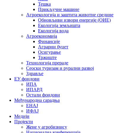
Тешка
Прикључне машине
Агроекологија и заштита животне средине
Обновљиви извори енергије (ОИЕ)
Екологија земљишта
Екологија вода
Агроекономија
Финансије
Аграрни буџет
Осигурање
Тржиште
Технологија прераде
Сеоски туризам и рурални развој
Здравље
ЕУ фондови
ИПА
ИПАРД
Остали фондови
Међународна сарадња
ЕНАЈ
ИФАЈ
Медији
Пројекти
Жене у агробизнису
Национална конференција