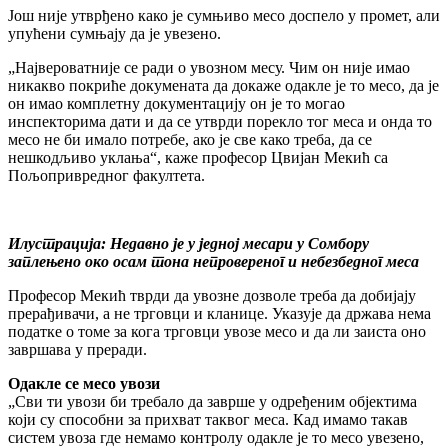
Још није утврђено како је сумњиво месо доспело у промет, али
упућени сумњају да је увезено.
„Највероватније се ради о увозном месу. Чим он није имао
никакво покриће докумената да докаже одакле је то месо, да је
он имао комплетну документацију он је то могао
инспекторима дати и да се утврди порекло тог меса и онда то
месо не би имало потребе, ако је све како треба, да се
нешкодљиво уклања“, каже професор Цвијан Мекић са
Пољопривредног факултета.
Илустрација: Недавно је у једној месари у Сомбору
заплењено око осам тона непровереног и небезбедног меса
Професор Мекић тврди да увозне дозволе треба да добијају
прерађивачи, а не трговци и кланице. Указује да држава нема
податке о томе за кога трговци увозе месо и да ли заиста оно
завршава у преради.
Одакле се месо увози
„Сви ти увози би требало да заврше у одређеним објектима
који су способни за прихват таквог меса. Кад имамо такав
систем увоза где немамо контролу одакле је то месо увезено,