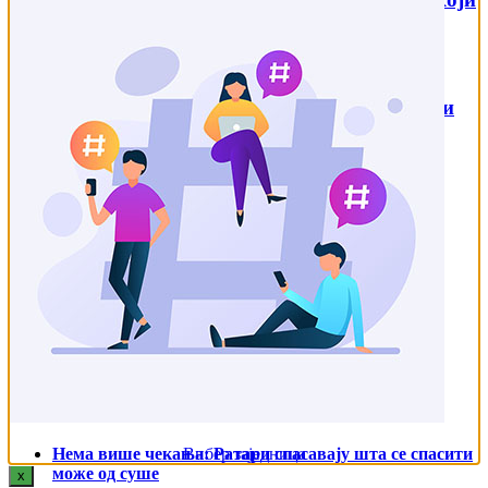
ће осетити свака...
4. август 2026.
Добар род оборио цене хране и инфлацију, али
тек следи...
2. август 2026.
Претрага
Најновије
Купус пати на високим температурама упркос
наводњавању
8. август 2026.
Нема више чекања: Ратари спасавају шта се спасити
Вибер заједница
може од суше
x