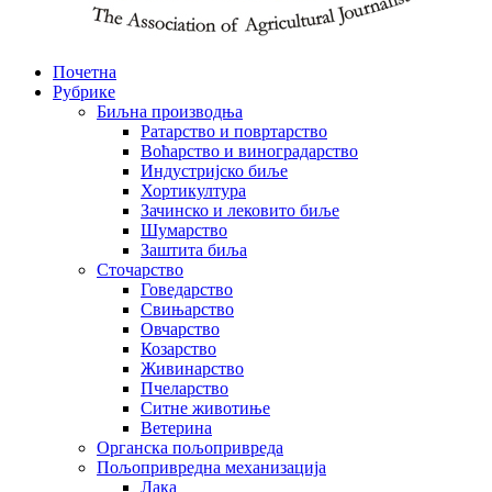
Почетна
Рубрике
Биљна производња
Ратарство и повртарство
Воћарство и виноградарство
Индустријско биље
Хортикултура
Зачинско и лековито биље
Шумарство
Заштита биља
Сточарство
Говедарство
Свињарство
Овчарство
Козарство
Живинарство
Пчеларство
Ситне животиње
Ветерина
Органска пољопривреда
Пољопривредна механизација
Лака