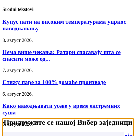
Srodni tekstovi
Купус пати на високим температурама упркос
наводњавању
8. август 2026.
Нема више чекања: Ратари спасавају шта се
спасити може од...
7. август 2026.
Стижу паре за 100% домаће производе
6. август 2026.
Како наводњавати усеве у време екстремних
суша
Придружите се нашој Вибер заједници
5. август 2026.
Крај јефтином увозу? Брисел повлачи потез који