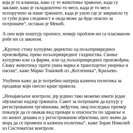
која је то кланица, како су те животиње храњене, када су
заклане, како је складиштено то месо, када је то месо
испоручено за наше тржиште, када је ушло где је завршило ту
се губи једна следивост и онда може да буде опасно за
потрошаче“, истакао је Мекић.
А они који поштују прописе, немају проблем ни са пласманом
робе ни са законом.
„Крупну стоку купујемо директно од пољопривредних
произвођача, преко пољопривредног газдинства. Свиње
купујемо или са фарми, или од пољопривредних произвођача.
Сваку животињу прати ушна марка и транспортно уверење и
пасош“, каже Марко Тошовић из „Котленика“, Краљево.
Упућени кажу да је потребна оштрија казнена политика за
продавце који свесно крше правила.
„Ненајављене контроле, јер једино тако можемо имати један
обухватан надзор тржишта. Савет за потрошаче да купују у
регистрованим трговинама, међутим, овај последњи пример
показује да се овакав вид преваре и опасности по здравље и
по живот дешава и у регистрованим објектима, што значи да
мора да се промени и казнена политика“, каже Зоран Николић
из Систематске контроле.