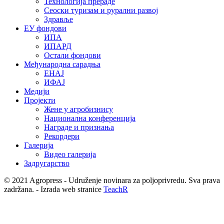
Технологија прераде
Сеоски туризам и рурални развој
Здравље
ЕУ фондови
ИПА
ИПАРД
Остали фондови
Међународна сарадња
ЕНАЈ
ИФАЈ
Медији
Пројекти
Жене у агробизнису
Национална конференција
Награде и признања
Рекордери
Галерија
Видео галерија
Задругарство
© 2021 Agropress - Udruženje novinara za poljoprivredu. Sva prava
zadržana. - Izrada web stranice
TeachR