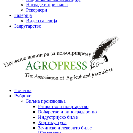
Награде и признања
Рекордери
Галерија
Видео галерија
Задругарство
Почетна
Рубрике
Биљна производња
Ратарство и повртарство
Воћарство и виноградарство
Индустријско биље
Хортикултура
Зачинско и лековито биље