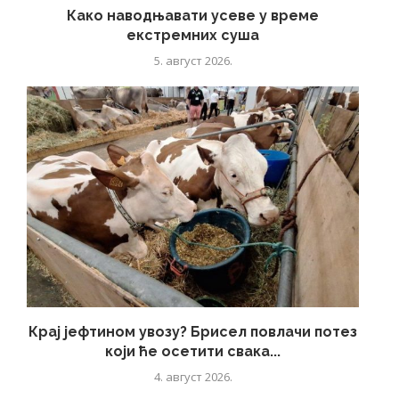
Како наводњавати усеве у време
екстремних суша
5. август 2026.
Крај јефтином увозу? Брисел повлачи потез
који ће осетити свака...
4. август 2026.