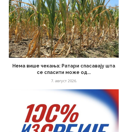
Нема више чекања: Ратари спасавају шта
се спасити може од...
7. август 2026.