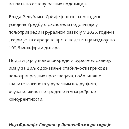
исплата по основу разних подстицаја.
Влада Републике Србије је почетком године
усвојила Уредбу о расподели подстицаја у
пољопривреди и руралном развоју у 2025. години
, којом је за одређене врсте подстицаја издвојено
109,6 милијарди динара .
Подстицаји у пољопривреди и руралном развоју
имају за циљ одржавање стабилности прихода
пољопривредних произвођача, побољшање
квалитета живота у руралним подручјима,
очување животне средине и унапређење
конкурентности.
Илустрација: Гледано у процентима до сада је