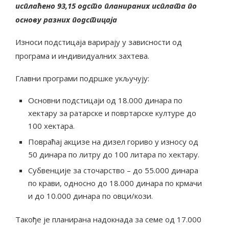
исплаћено 93,15 одсто планираних исплата по
основу разних подстицаја
Износи подстицаја варирају у зависности од
програма и индивидуалних захтева.
Главни програми подршке укључују:
Основни подстицаји од 18.000 динара по
хектару за ратарске и повртарске културе до
100 хектара.
Повраћај акцизе на дизел гориво у износу од
50 динара по литру до 100 литара по хектару.
Субвенције за сточарство – до 55.000 динара
по крави, односно до 18.000 динара по крмачи
и до 10.000 динара по овци/кози.
Такође је планирана надокнада за семе од 17.000