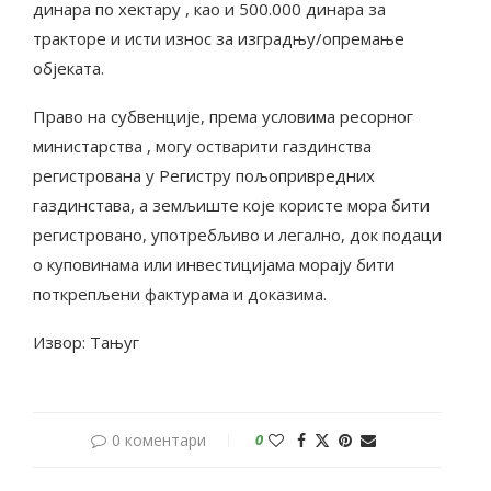
динара по хектару , као и 500.000 динара за
тракторе и исти износ за изградњу/опремање
објеката.
Право на субвенције, према условима ресорног
министарства , могу остварити газдинства
регистрована у Регистру пољопривредних
газдинстава, а земљиште које користе мора бити
регистровано, употребљиво и легално, док подаци
о куповинама или инвестицијама морају бити
поткрепљени фактурама и доказима.
Извор: Тањуг
0 коментари
0