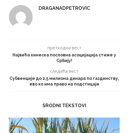
DRAGANADPETROVIC
претходна вест
Највећа кинеска пословна асоцијација стиже у
Србију!
следећа вест
Субвенције до 2,5 милиона динара по газдинству,
ево ко има право на подстицаје
SRODNI TEKSTOVI