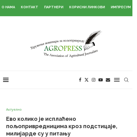
О НАМА
КОНТАКТ
ПАРТНЕРИ
КОРИСНИ ЛИНКОВИ
ИМПРЕСУМ
Актуелно
Ево колико је исплаћено
пољопривредницима кроз подстицаје,
милијарде су у питању