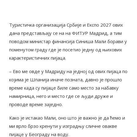
Туристичка организација Србије и Експо 2027 ових
дана представљају се на на ФИТУР Мадрид, а тим
поводом министар финансија Синиша Мали борави у
поменутом граду где је посетио једну од њихових
карактеристичних пијаца.
– Ево ме овде у Мадриду на једној од ових пијаца по
којима је Шпанија иначе позната, давно је прошло
време када су пијаце биле само место за набавку
намирница, него и место где се људи друже и
проводе време заједно.
Како је истакао Мали, оно што је важно је да ћемо и
ми врло брзо кренути у изградњу сличне овакве
пијаце у Београду на воду.