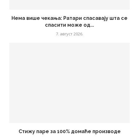
Нема више чекања: Ратари спасавају шта се
спасити може од...
7. август 2026.
Стижу паре за 100% домаће производе