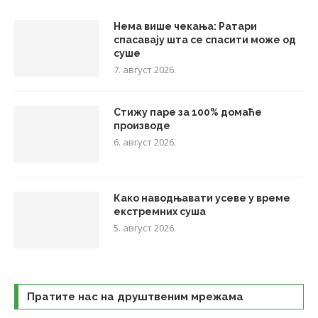
Нема више чекања: Ратари
спасавају шта се спасити може од
суше
7. август 2026.
Стижу паре за 100% домаће
производе
6. август 2026.
Како наводњавати усеве у време
екстремних суша
5. август 2026.
Пратите нас на друштвеним мрежама