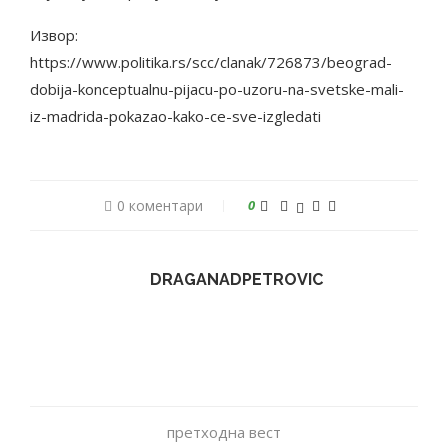
Извор:
https://www.politika.rs/scc/clanak/726873/beograd-
dobija-konceptualnu-pijacu-po-uzoru-na-svetske-mali-
iz-madrida-pokazao-kako-ce-sve-izgledati
0 коментари
0
DRAGANADPETROVIC
претходна вест