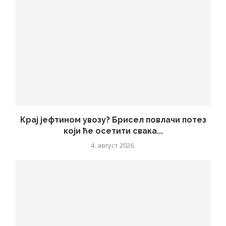
Крај јефтином увозу? Брисел повлачи потез
који ће осетити свака...
4. август 2026.