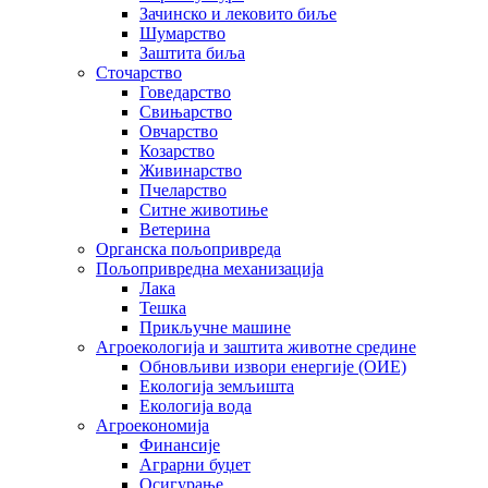
Зачинско и лековито биље
Шумарство
Заштита биља
Сточарство
Говедарство
Свињарство
Овчарство
Козарство
Живинарство
Пчеларство
Ситне животиње
Ветерина
Органска пољопривреда
Пољопривредна механизација
Лака
Тешка
Прикључне машине
Агроекологија и заштита животне средине
Обновљиви извори енергије (ОИЕ)
Екологија земљишта
Екологија вода
Агроекономија
Финансије
Аграрни буџет
Осигурање