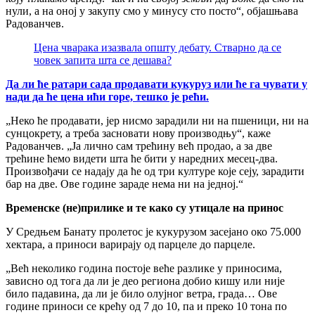
нули, а на оној у закупу смо у минусу сто посто“, објашњава
Радованчев.
Цена чварака изазвала општу дебату. Стварно да се
човек запита шта се дешава?
Да ли ће ратари сада продавати кукуруз или ће га чувати у
нади да ће цена ићи горе, тешко је рећи.
„Неко ће продавати, јер нисмо зарадили ни на пшеници, ни на
сунцокрету, а треба засновати нову производњу“, каже
Радованчев. „Ја лично сам трећину већ продао, а за две
трећине ћемо видети шта ће бити у наредних месец-два.
Произвођачи се надају да ће од три културе које сеју, зарадити
бар на две. Ове године зараде нема ни на једној.“
Временске (не)прилике и те како су утицале на принос
У Средњем Банату пролетос је кукурузом засејано око 75.000
хектара, а приноси варирају од парцеле до парцеле.
„Већ неколико година постоје веће разлике у приносима,
зависно од тога да ли је део региона добио кишу или није
било падавина, да ли је било олујног ветра, града… Ове
године приноси се крећу од 7 до 10, па и преко 10 тона по