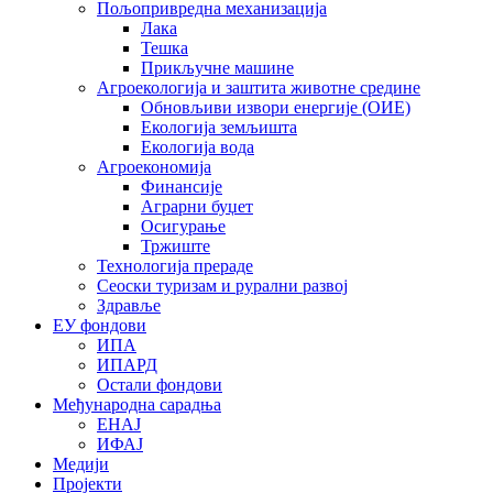
Пољопривредна механизација
Лака
Тешка
Прикључне машине
Агроекологија и заштита животне средине
Обновљиви извори енергије (ОИЕ)
Екологија земљишта
Екологија вода
Агроекономија
Финансије
Аграрни буџет
Осигурање
Тржиште
Технологија прераде
Сеоски туризам и рурални развој
Здравље
ЕУ фондови
ИПА
ИПАРД
Остали фондови
Међународна сарадња
ЕНАЈ
ИФАЈ
Медији
Пројекти