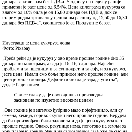
динара за килограм без ПДВ-а. У односу на недељу раније
приметан је раст цене од 6,54%. Цена килограма кукуруза са
влагом од 16% била је од 15,80 динара без ПДВ-а, док се
старим родом трговало у ценовном распону од 15,50 до 16,30
динара без ПДВ-а”, саопштено је са Продуктне берзе.
Илустрација: цена кукуруза лоша
Фото: Pixabay
„Треба рећи да је кукуруз у ово време прошле године био 35
динара по килограму, а сада је 16–16,5 динара. Највећи
проблем и за пшеницу, и за сунцокрет, и за соју, и за кукуруз,
јесте цена. Имали смо боље приносе него прошле године, али
цена је много лошија. Дефинитивно да је зарада упитна“,
додаје Радованчев.
Сви се слажу да је овогодишња производња
заснована по изузетно високим ценама.
„Ове године је вештачко ђубриво мало појефтинило, али су
семена, хемија, гориво скупљи него прошле године. Верујем
да би произвођачи били задовољни да је цена кукуруза као
прошле године. Овако, рачунице нема, поготово на земљи за
коју плаћамо аренду. Чак и на својој земљи дај Боже да смо на