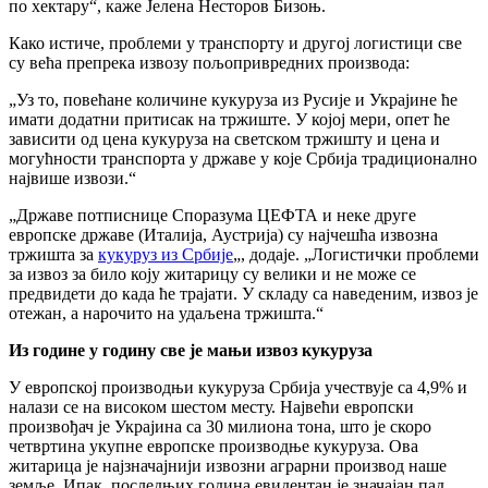
по хектару“, каже Јелена Несторов Бизоњ.
Како истиче, проблеми у транспорту и другој логистици све
су већа препрека извозу пољопривредних производа:
„Уз то, повећане количине кукуруза из Русије и Украјине ће
имати додатни притисак на тржиште. У којој мери, опет ће
зависити од цена кукуруза на светском тржишту и цена и
могућности транспорта у државе у које Србија традиционално
највише извози.“
„Државе потписнице Споразума ЦЕФТА и неке друге
европске државе (Италија, Аустрија) су најчешћа извозна
тржишта за
кукуруз из Србије
„, додаје. „Логистички проблеми
за извоз за било коју житарицу су велики и не може се
предвидети до када ће трајати. У складу са наведеним, извоз је
отежан, а нарочито на удаљена тржишта.“
Из године у годину све је мањи извоз кукуруза
У европској производњи кукуруза Србија учествује са 4,9% и
налази се на високом шестом месту. Највећи европски
произвођач је Украјина са 30 милиона тона, што је скоро
четвртина укупне европске производње кукуруза. Ова
житарица је најзначајнији извозни аграрни производ наше
земље. Ипак, последњих година евидентан је значајан пад