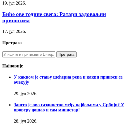
19. јул 2026.
Биће ове године свега: Ратари задовољни
приносима
17. јул 2026.
Претрага
Најновије
У каквом је стању шећерна репа и какви приноси се
очекују
29. јул 2026.
Зашто је ово газдинство међу најбољима у Србији? У
проверу дошао и сам министар!
28. јул 2026.