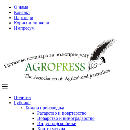
О нама
Контакт
Партнери
Корисни линкови
Импресум
Почетна
Рубрике
Биљна производња
Ратарство и повртарство
Воћарство и виноградарство
Индустријско биље
Хортикултура