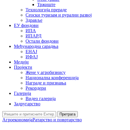
Тржиште
Технологија прераде
Сеоски туризам и рурални развој
Здравље
ЕУ фондови
ИПА
ИПАРД
Остали фондови
Међународна сарадња
ЕНАЈ
ИФАЈ
Медији
Пројекти
Жене у агробизнису
Национална конференција
Награде и признања
Рекордери
Галерија
Видео галерија
Задругарство
Претрага
Агроекономија
Ратарство и повртарство