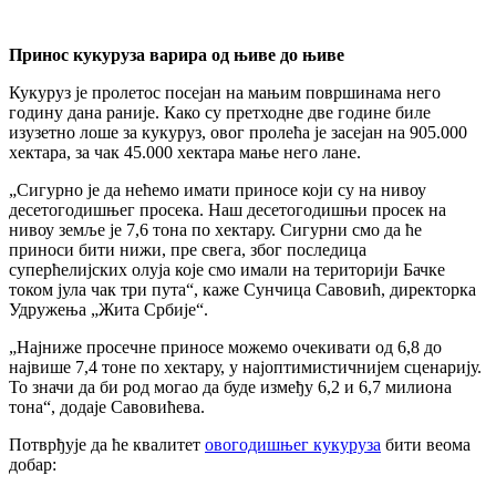
Принос кукуруза варира од њиве до њиве
Кукуруз је пролетос посејан на мањим површинама него
годину дана раније. Како су претходне две године биле
изузетно лоше за кукуруз, овог пролећа је засејан на 905.000
хектара, за чак 45.000 хектара мање него лане.
„Сигурно је да нећемо имати приносе који су на нивоу
десетогодишњег просека. Наш десетогодишњи просек на
нивоу земље је 7,6 тона по хектару. Сигурни смо да ће
приноси бити нижи, пре свега, због последица
суперћелијских олуја које смо имали на територији Бачке
током јула чак три пута“, каже Сунчица Савовић, директорка
Удружења „Жита Србије“.
„Најниже просечне приносе можемо очекивати од 6,8 до
највише 7,4 тоне по хектару, у најоптимистичнијем сценарију.
То значи да би род могао да буде између 6,2 и 6,7 милиона
тона“, додаје Савовићева.
Потврђује да ће квалитет
овогодишњег кукуруза
бити веома
добар: