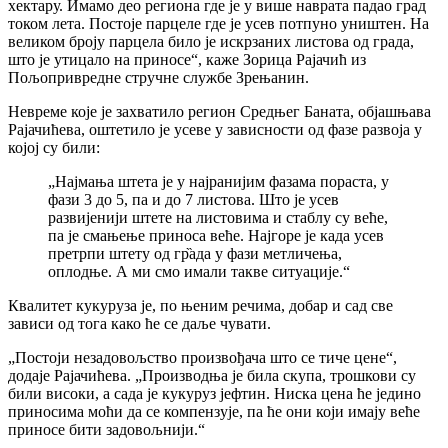
хектару. Имамо део региона где је у више наврата падао град
током лета. Постоје парцеле где је усев потпуно уништен. На
великом броју парцела било је искрзаних листова од града,
што је утицало на приносе“, каже Зорица Рајачић из
Пољопривредне стручне службе Зрењанин.
Невреме које је захватило регион Средњег Баната, објашњава
Рајачићева, оштетило је усеве у зависности од фазе развоја у
којој су били:
„Најмања штета је у најранијим фазама пораста, у
фази 3 до 5, па и до 7 листова. Што је усев
развијенији штете на листовима и стаблу су веће,
па је смањење приноса веће. Најгоре је када усев
претрпи штету од гр̏ада у фази метличења,
оплодње. А ми смо имали такве ситуације.“
Квалитет кукуруза је, по њеним речима, добар и сад све
зависи од тога како ће се даље чувати.
„Постоји незадовољство произвођача што се тиче цене“,
додаје Рајачићева. „Производња је била скупа, трошкови су
били високи, а сада је кукуруз јефтин. Ниска цена ће једино
приносима моћи да се компензује, па ће они који имају веће
приносе бити задовољнији.“