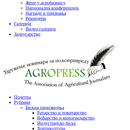
Жене у агробизнису
Национална конференција
Награде и признања
Рекордери
Галерија
Видео галерија
Задругарство
Почетна
Рубрике
Биљна производња
Ратарство и повртарство
Воћарство и виноградарство
Индустријско биље
Хортикултура