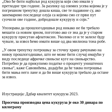
„Ово ће бити најбољи род кукуруза који смо имали у
претходне три године. За разлику од озимих усева којима је у
погрешном тренутку дошла киша, све те падавине су, ако
занемаримо последице олуја са којима смо се први пут
суочили ове године, добродошле кукурузу и соји.“
Упозорава да прошлогодишњи род никако не би требало
мешати са новим зрном, поготово ако се зна да је у старом
кукурузу присутан афлатоксин. Уколико се и те залихе буду
чувале, за извоз ћемо имати више од два милиона тона робе.
„У овом тренутку потрошњу за сточну храну рачунамо на
нивоу прошлогодишње, што не може бити случај имајући у
виду последице афричке свињске куге на свињарство.
Потребно је да прикупимо податке о проценту уништених
свиња“, каже Савовићева, додајући да ће таква потрошња
бити мања него лане и да би више кукуруза требало да остане
за извоз.
Илустрација: Ддбар квалитет кукуруза 2023.
Просечна производна цена кукуруза је око 30 динара по
килограму