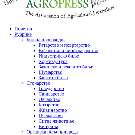
Почетна
Рубрике
Биљна производња
Ратарство и повртарство
Воћарство и виноградарство
Индустријско биље
Хортикултура
Зачинско и лековито биље
Шумарство
Заштита биља
Сточарство
Говедарство
Свињарство
Овчарство
Козарство
Живинарство
Пчеларство
Ситне животиње
Ветерина
Органска пољопривреда