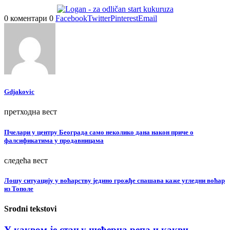
0 коментари
0
Facebook
Twitter
Pinterest
Email
Gdjakovic
претходна вест
Пчелари у центру Београда само неколико дана након приче о
фалсификатима у продавницама
следећа вест
Лошу ситуацију у воћарству једино грожђе спашава каже угледни воћар
из Тополе
Srodni tekstovi
У каквом је стању шећерна репа и какви