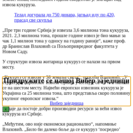
извоза кукуруза.
Телад догурала до 750 динара, јагњад иду по 420,
прасад све скупља
„Пре три године Србија је извезла 3,6 милиона тона кукуруза,
2021. 2,3 милиона тона, прошле године извоз је био мањи за
чак 1,1 милион тона у односу на годину раније“, каже проф.
др Бранислав Влаховић са Пољопривредног факултета у
Новом Саду.
У структури извоза житарица кукуруз се налази на првом
месту.
„Кукуруз се извози у 38 земаља света“, подсећа Влаховић. „У
Придружите се нашој Вибер заједници
структури европског извоза Србија учествује са 4,7% и налази
се на шестом месту. Највећи европски извозник кукуруза је
Украјина са 25 милиона тона, што представља скоро половину
укупног европског извоза.“
Вибер заједница
Додаје да постоје добри производни ресурси за већи извоз
x
кукуруза из Србије.
„Међутим, ово није економски рационално“, напомиње
Влаховић. „Било би далеко боље да се кукуруз ‘посредно’