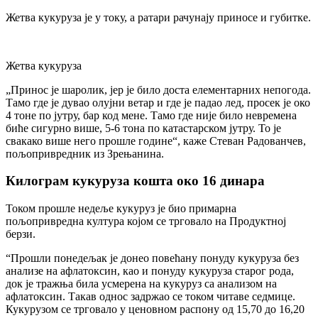
Жетва кукуруза је у току, а ратари рачунају приносе и губитке.
Жетва кукуруза
„Принос је шаролик, јер је било доста елементарних непогода.
Тамо где је дувао олујни ветар и где је падао лед, просек је око
4 тоне по јутру, бар код мене. Тамо где није било невремена
биће сигурно више, 5-6 тона по катастарском јутру. То је
свакако више него прошле године“, каже Стеван Радованчев,
пољопривредник из Зрењанина.
Килограм кукуруза кошта око 16 динара
Током прошле недеље кукуруз је био примарна
пољопривредна култура којом се трговало на Продуктној
берзи.
“Прошли понедељак је донео повећану понуду кукуруза без
анализе на афлатоксин, као и понуду кукуруза старог рода,
док је тражња била усмерена на кукуруз са анализом на
афлатоксин. Такав однос задржао се током читаве седмице.
Кукурузом се трговало у ценовном распону од 15,70 до 16,20