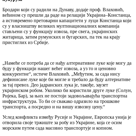
Бродари који су радили на Дунаву, додаје проф. Влаховић,
већином су прешли да раде на релацији Украјина–Констанца,
а истовремено претоварни капацитети у луци Констанца који
су у власништву великих мултинационалних компанија
стављени су у функцију извоза, пре свега, украјинских
житарица, затим румунских и бугарских, па тек на крају
пристиглих из Србије.
„Намеће се потреба да се нађу алтернативне луке које могу да
буду у функцији нашег већег извоза, а уз то и ценовно
конкурентне“, истиче Влаховић. „Међутим, за сада нису
дефинисане луке које би могле и требало да буду алтернативе
за тај превоз. Део јадранских лука је, такође, заузет
украјинском робом. Уколико би користили друге луке (Солун,
Ријека, Бар), за њих не постоји задовољавајућа транспортна
инфраструктура. То би се свакако одразило на трошкове
транспорта, а посредно и на вишу извозну цену.“
Услед конфликта између Русије и Украјине, Европска унија је
отворила своје тржиште за робу из Украјине, која се осим
морским путем сада масовно транспортује и копном.