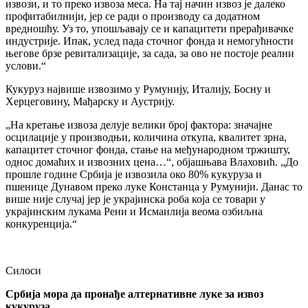
извози, и то преко извоза меса. На тај начин извоз је далеко
профитабилнији, јер се ради о производу са додатном
вредношћу. Уз то, упошљавају се и капацитети прерађивачке
индустрије. Ипак, услед пада сточног фонда и немогућности
његове брзе ревитализације, за сада, за ово не постоје реални
услови.“
Кукуруз највише извозимо у Румунију, Италију, Босну и
Херцеговину, Мађарску и Аустрију.
„На кретање извоза делује велики број фактора: значајне
осцилације у производњи, количина откупа, квалитет зрна,
капацитет сточног фонда, стање на међународном тржишту,
однос домаћих и извозних цена…“, објашњава Влаховић. „До
прошле године Србија је извозила око 80% кукуруза и
пшенице Дунавом преко луке Констанца у Румунији. Данас то
више није случај јер је украјинска роба која се товари у
украјинским лукама Рени и Исмаилија веома озбиљна
конкуренција.“
Силоси
Србија мора да пронађе алтернативне луке за извоз
кукуруза