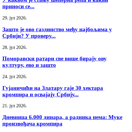
приноси се...
29. јул 2026.
Зашто је ово газдинство међу најбољима у
Србији? У проверу...
28. јул 2026.
Поморавски ратари све више бирају ову
културу, ево и зашто
24. јул 2026.
Гујаничићи на Златару гаје 30 хектара
кромпира и освајају Србију...
21. јул 2026.
Дневница 6.000 динара, а радника нема: Муке
произвођача кромпира