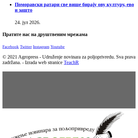
Поморавски ратари све више бирају ову културу, ево
и зашто
24. јул 2026.
Пратите нас на друштвеним мрежама
Facebook
Twitter
Instagram
Youtube
© 2021 Agropress - Udruženje novinara za poljoprivredu. Sva prava
zadržana. - Izrada web stranice
TeachR