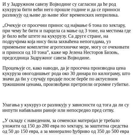
И у Задружном савезу Војводине су сагласни да ће род
кукуруза бити већи него прошле године и да се приноси
разликују од њиве до њиве због временских неприлика.
„Очекује се просечни принос од најмање 6 тона по хектару,
при чему ће бити и парцела са мање од 3 тоне, на местима где
је било веће штете на кукурузу. Са друге стране, на
подручјима која нису била захваћена непогодама, уз
примењене комплетне агротехничке мере, могу се очекивати
и приноси од 10 тона”, каже мр Јелена Несторов Бизоњ,
председница Задружног савеза Војводине.
Процењује се, како наводи, да је просечна производна цена
кукуруза овогодишњег рода око 30 динара по килограму, што
значи да би у случају продаје после бербе по актуелним
тржишним ценама, произвођачи претрпели огромне губитке.
Улагања у кукуруз се разликују у зависности од тога да ли су
инпути набављани раније или непосредно пред сетву.
„У складу с наведеним, за семенски материјал је требало
уложити од 150 до 280 евра по хектару, за заштитна средства
од 50 до 150 евра, а за минерално ђубриво од 350 до 500 евра