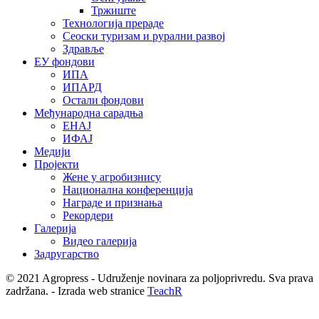
Тржиште
Технологија прераде
Сеоски туризам и рурални развој
Здравље
ЕУ фондови
ИПА
ИПАРД
Остали фондови
Међународна сарадња
ЕНАЈ
ИФАЈ
Медији
Пројекти
Жене у агробизнису
Национална конференција
Награде и признања
Рекордери
Галерија
Видео галерија
Задругарство
© 2021 Agropress - Udruženje novinara za poljoprivredu. Sva prava
zadržana. - Izrada web stranice
TeachR