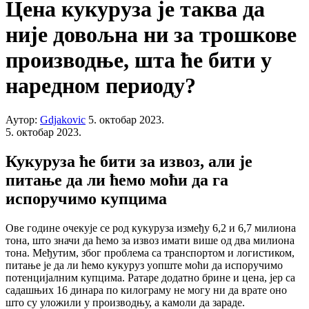
Цена кукуруза је таква да
није довољна ни за трошкове
производње, шта ће бити у
наредном периоду?
Аутор:
Gdjakovic
5. октобар 2023.
5. октобар 2023.
Кукуруза ће бити за извоз, али је
питање да ли ћемо моћи да га
испоручимо купцима
Ове године очекује се род кукуруза између 6,2 и 6,7 милиона
тона, што значи да ћемо за извоз имати више од два милиона
тона. Међутим, због проблема са транспортом и логистиком,
питање је да ли ћемо кукуруз уопште моћи да испоручимо
потенцијалним купцима. Ратаре додатно брине и цена, јер са
садашњих 16 динара по килограму не могу ни да врате оно
што су уложили у производњу, а камоли да зараде.