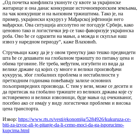
„Од почетка конфликта укинуте су квоте за украјинске
житарице и она данас конкурише источноевропским земљама,
па чак конкурише и на њиховим тржиштима. Тако је, на
пример, украјински кукуруз у Мађарској јефтинији него
мађарски. Ова ситуација апсолутно не погодује Србији, како
ценовно тако и логистички јер се тако фаворизује украјинска
роба. Ово ће се одразити на мањи, а можда и скупљи наш
извоз у наредном периоду“, каже Влаховић.
Стручњаци кажу да је у овом тренутку јако тешко предвидети
шта ће се дешавати на глобалном тржишту по питању цена и
обима трговине. Не треба, међутим, изгубити из вида да
велике државе од којих су многе и велики произвођачи
кукуруза, због глобалних проблема и нестабилности у
претходним годинама повећавају залихе основних
пољопривредних производа. С тим у вези, може се десити и
да притисак на глобално тржиште из великих држава које су
истовремено и велики извозници, буде мањи од очекиваног,
посебно ако се имају у виду логистички проблеми и висока
цена транспорта.
Извор:
https://www.rts.rs/vesti/ekonomija/5284926/kukuruza-ce-
biti-za-izvoz-ali-je-pitanje-da-li-cemo-moci-da-ga-isporucimo-
kupcima.html