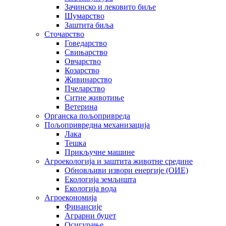
Зачинско и лековито биље
Шумарство
Заштита биља
Сточарство
Говедарство
Свињарство
Овчарство
Козарство
Живинарство
Пчеларство
Ситне животиње
Ветерина
Органска пољопривреда
Пољопривредна механизација
Лака
Тешка
Прикључне машине
Агроекологија и заштита животне средине
Обновљиви извори енергије (ОИЕ)
Екологија земљишта
Екологија вода
Агроекономија
Финансије
Аграрни буџет
Осигурање